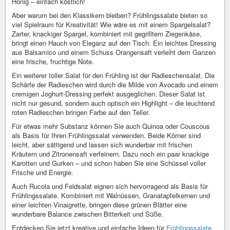
Honig – einfach köstlich!
Aber warum bei den Klassikern bleiben? Frühlingssalate bieten so
viel Spielraum für Kreativität! Wie wäre es mit einem Spargelsalat?
Zarter, knackiger Spargel, kombiniert mit gegrilltem Ziegenkäse,
bringt einen Hauch von Eleganz auf den Tisch. Ein leichtes Dressing
aus Balsamico und einem Schuss Orangensaft verleiht dem Ganzen
eine frische, fruchtige Note.
Ein weiterer toller Salat für den Frühling ist der Radieschensalat. Die
Schärfe der Radieschen wird durch die Milde von Avocado und einem
cremigen Joghurt-Dressing perfekt ausgeglichen. Dieser Salat ist
nicht nur gesund, sondern auch optisch ein Highlight – die leuchtend
roten Radieschen bringen Farbe auf den Teller.
Für etwas mehr Substanz können Sie auch Quinoa oder Couscous
als Basis für Ihren Frühlingssalat verwenden. Beide Körner sind
leicht, aber sättigend und lassen sich wunderbar mit frischen
Kräutern und Zitronensaft verfeinern. Dazu noch ein paar knackige
Karotten und Gurken – und schon haben Sie eine Schüssel voller
Frische und Energie.
Auch Rucola und Feldsalat eignen sich hervorragend als Basis für
Frühlingssalate. Kombiniert mit Walnüssen, Granatapfelkernen und
einer leichten Vinaigrette, bringen diese grünen Blätter eine
wunderbare Balance zwischen Bitterkeit und Süße.
Entdecken Sie jetzt kreative und einfache Ideen für
Frühlingssalate
,