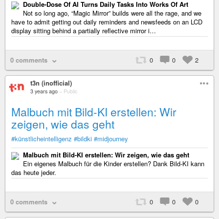
Double-Dose Of AI Turns Daily Tasks Into Works Of Art
Not so long ago, “Magic Mirror” builds were all the rage, and we
have to admit getting out daily reminders and newsfeeds on an LCD
display sitting behind a partially reflective mirror i…
0 comments
0
0
2
t3n (inofficial)
3 years ago
–
Public
Malbuch mit Bild-KI erstellen: Wir
zeigen, wie das geht
#künstlicheintelligenz
#bildki
#midjourney
Malbuch mit Bild-KI erstellen: Wir zeigen, wie das geht
Ein eigenes Malbuch für die Kinder erstellen? Dank Bild-KI kann
das heute jeder.
0 comments
0
0
0