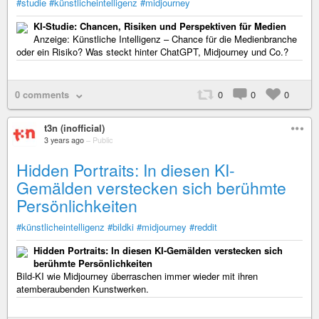
#studie
#künstlicheintelligenz
#midjourney
KI-Studie: Chancen, Risiken und Perspektiven für Medien
Anzeige: Künstliche Intelligenz – Chance für die Medienbranche
oder ein Risiko? Was steckt hinter ChatGPT, Midjourney und Co.?
0 comments
0
0
0
t3n (inofficial)
3 years ago
–
Public
Hidden Portraits: In diesen KI-
Gemälden verstecken sich berühmte
Persönlichkeiten
#künstlicheintelligenz
#bildki
#midjourney
#reddit
Hidden Portraits: In diesen KI-Gemälden verstecken sich
berühmte Persönlichkeiten
Bild-KI wie Midjourney überraschen immer wieder mit ihren
atemberaubenden Kunstwerken.