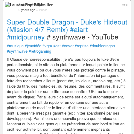
Laurent Espitallier
2 years ago
–
Public
Super Double Dragon - Duke's Hideout
(Mission 4/7 Remix)
#aiart
#midjourney
# synthwave - YouTube
#musique
#jeuvidéo
#vgm
#ost
#cover
#reprise
#doubledragon
#synthwave
#retrogaming
‼️ Clause de non-responsabilité : je n'ai pas toujours le luxe d'être
perfectionniste, si le site ou la plateforme sur lequel pointe le lien ne
vous convient pas ou que vous n'êtes pas protégé contre le pistage,
vous pouvez malgré tout bénéficier de l'information ici partagée et
faire des recherches ailleurs (peertube, invidious, archive.org, etc.) à
l'aide du titre, des mots-clés, du résumé, des commentaires. Il suffit
de placer le pointeur sur le titre pour connaître l'URL ou la copier
avant de cliquer. Par ailleurs : ce texte est ajouté automatiquement,
contrairement au fait de republier un contenu sur une autre
plateforme ou de modifier le lien et d'utiliser une interface alternative
dont la perrenité n'est pas garantie (ex : nitter abandonné par ses
développeurs). Par ailleurs une nouvelle preuve que le mieux est
l'ennemi du bien : des gens qui se prétendent de mon bord si l'on en
croit leur activité ici, sont pourtant extrêmement méprisants