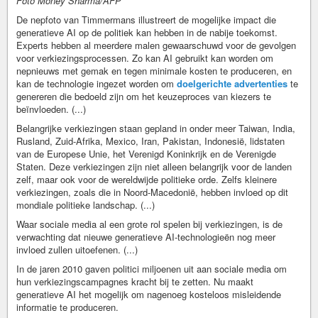
Foto Money Sharma/AFP
De nepfoto van Timmermans illustreert de mogelijke impact die
generatieve AI op de politiek kan hebben in de nabije toekomst.
Experts hebben al meerdere malen gewaarschuwd voor de gevolgen
voor verkiezingsprocessen. Zo kan AI gebruikt kan worden om
nepnieuws met gemak en tegen minimale kosten te produceren, en
kan de technologie ingezet worden om
doelgerichte advertenties
te
genereren die bedoeld zijn om het keuzeproces van kiezers te
beïnvloeden. (...)
Belangrijke verkiezingen staan gepland in onder meer Taiwan, India,
Rusland, Zuid-Afrika, Mexico, Iran, Pakistan, Indonesië, lidstaten
van de Europese Unie, het Verenigd Koninkrijk en de Verenigde
Staten. Deze verkiezingen zijn niet alleen belangrijk voor de landen
zelf, maar ook voor de wereldwijde politieke orde. Zelfs kleinere
verkiezingen, zoals die in Noord-Macedonië, hebben invloed op dit
mondiale politieke landschap. (...)
Waar sociale media al een grote rol spelen bij verkiezingen, is de
verwachting dat nieuwe generatieve AI-technologieën nog meer
invloed zullen uitoefenen. (...)
In de jaren 2010 gaven politici miljoenen uit aan sociale media om
hun verkiezingscampagnes kracht bij te zetten. Nu maakt
generatieve AI het mogelijk om nagenoeg kosteloos misleidende
informatie te produceren.