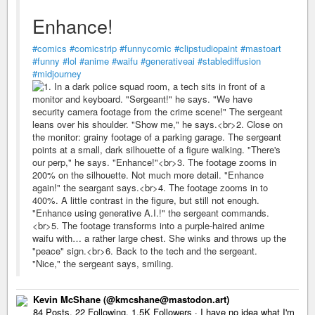
Enhance!
#comics
#comicstrip
#funnycomic
#clipstudiopaint
#mastoart
#funny
#lol
#anime
#waifu
#generativeai
#stablediffusion
#midjourney
Kevin McShane (@kmcshane@mastodon.art)
84 Posts, 22 Following, 1.5K Followers · I have no idea what I'm