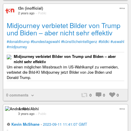
t3n (inofficial)
2 years ago
–
Public
Midjourney verbietet Bilder von Trump
und Biden – aber nicht sehr effektiv
#donaldtrump
#bundestagswahl
#künstlicheintelligenz
#bildki
#uswahl
#midjourney
Midjourney verbietet Bilder von Trump und Biden – aber
nicht sehr effektiv
Um einen möglichen Missbrauch im US-Wahlkampf zu vermeiden,
verbietet die Bild-KI Midjourney jetzt Bilder von Joe Biden und
Donald Trump.
0 comments
0
0
0
Andro Abhi
3 years ago
–
Public
♲
Kevin McShane
-
2023-09-11 11:41:07 GMT