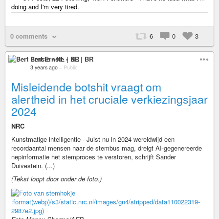
doing and I'm very tired.
0 comments
6
0
3
Bert Ernste • NL | BR
3 years ago
–
Public
Misleidende botshit vraagt om
alertheid in het cruciale verkiezingsjaar
2024
NRC
Kunstmatige intelligentie - Juist nu in 2024 wereldwijd een
recordaantal mensen naar de stembus mag, dreigt AI-gegenereerde
nepinformatie het stemproces te verstoren, schrijft Sander
Duivestein. (...)
(Tekst loopt door onder de foto.)
:format(webp)/s3/static.nrc.nl/images/gn4/stripped/data110022319-
2987e2.jpg)