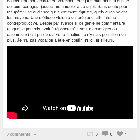
concernant mon activité et prétendent être plus purs dans la qualité
de leurs partages, jusqu'à me harceler à ce sujet. Sans doute pour
récupérer une audience qu'ils estiment légitime, quels qu'en soient
les moyens. Une méthode violente qui crée une lutte interne
contreproductive. Désolé par avance si ce genre de commentaire
(auquel je pourrais avoir à répondre s'ils sont mensongers ou
calomnieux) est publié sur votre timeline, je n'y suis pour rien non
plus. Je n'ai pas vocation à être en conflit, ni ici, ni ailleurs.
0 comments
0
0
1