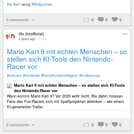
#ai
#art
using
#Midjourney
0 comments
0
0
5
t3n (inofficial)
2 years ago
–
Public
Mario Kart 9 mit echten Menschen – so
stellen sich KI-Tools den Nintendo-
Racer vor
#steuern
#nintendo
#künstlicheintelligenz
#midjourney
Mario Kart 9 mit echten Menschen – so stellen sich KI-Tools
den Nintendo-Racer vor
Wann kommt Mario Kart 9? Vor 2025 wohl nicht. Bis dahin müssen
Fans des Fun-Racers sich mit Spaßprojekten ablenken – wie einem
KI-generierten Trailer.
0 comments
0
0
0