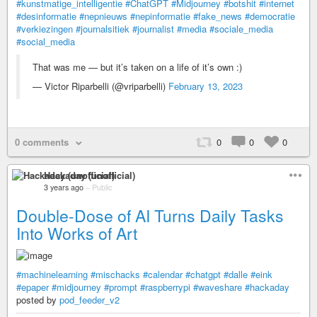
#kunstmatige_intelligentie
#ChatGPT
#Midjourney
#botshit
#internet
#desinformatie
#nepnieuws
#nepinformatie
#fake_news
#democratie
#verkiezingen
#journalsitiek
#journalist
#media
#sociale_media
#social_media
That was me — but it’s taken on a life of it’s own :)
— Victor Riparbelli (@vriparbelli)
February 13, 2023
0 comments
0
0
0
Hackaday (unofficial)
3 years ago
–
Public
Double-Dose of AI Turns Daily Tasks
Into Works of Art
#machinelearning
#mischacks
#calendar
#chatgpt
#dalle
#eink
#epaper
#midjourney
#prompt
#raspberrypi
#waveshare
#hackaday
posted by
pod_feeder_v2