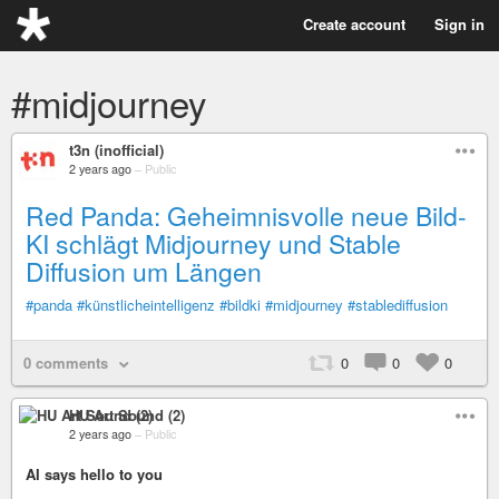
Create account
Sign in
#midjourney
t3n (inofficial)
2 years ago
–
Public
Red Panda: Geheimnisvolle neue Bild-
KI schlägt Midjourney und Stable
Diffusion um Längen
#panda
#künstlicheintelligenz
#bildki
#midjourney
#stablediffusion
0 comments
0
0
0
HU Art Sound (2)
2 years ago
–
Public
AI says hello to you