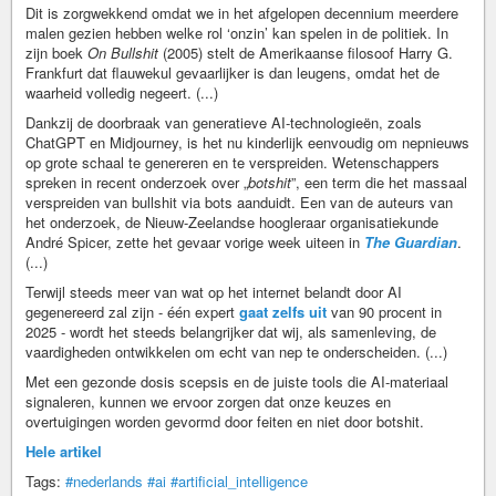
Dit is zorgwekkend omdat we in het afgelopen decennium meerdere
malen gezien hebben welke rol ‘onzin’ kan spelen in de politiek. In
zijn boek
On Bullshit
(2005) stelt de Amerikaanse filosoof Harry G.
Frankfurt dat flauwekul gevaarlijker is dan leugens, omdat het de
waarheid volledig negeert. (...)
Dankzij de doorbraak van generatieve AI-technologieën, zoals
ChatGPT en Midjourney, is het nu kinderlijk eenvoudig om nepnieuws
op grote schaal te genereren en te verspreiden. Wetenschappers
spreken in recent onderzoek over „
botshit
”, een term die het massaal
verspreiden van bullshit via bots aanduidt. Een van de auteurs van
het onderzoek, de Nieuw-Zeelandse hoogleraar organisatiekunde
André Spicer, zette het gevaar vorige week uiteen in
The Guardian
.
(...)
Terwijl steeds meer van wat op het internet belandt door AI
gegenereerd zal zijn - één expert
gaat zelfs uit
van 90 procent in
2025 - wordt het steeds belangrijker dat wij, als samenleving, de
vaardigheden ontwikkelen om echt van nep te onderscheiden. (...)
Met een gezonde dosis scepsis en de juiste tools die AI-materiaal
signaleren, kunnen we ervoor zorgen dat onze keuzes en
overtuigingen worden gevormd door feiten en niet door botshit.
Hele artikel
Tags:
#nederlands
#ai
#artificial_intelligence