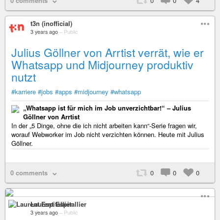
0 comments
0
0
4
t3n (inofficial)
3 years ago
–
Public
Julius Göllner von Arrtist verrät, wie er
Whatsapp und Midjourney produktiv
nutzt
#karriere
#jobs
#apps
#midjourney
#whatsapp
„Whatsapp ist für mich im Job unverzichtbar!“ – Julius
Göllner von Arrtist
In der „5 Dinge, ohne die ich nicht arbeiten kann“-Serie fragen wir,
worauf Webworker im Job nicht verzichten können. Heute mit Julius
Göllner.
0 comments
0
0
0
Laurent Espitallier
3 years ago
–
Public