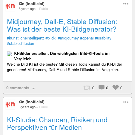
t3n (inofficial)
3 years ago
–
Public
Midjourney, Dall-E, Stable Diffusion:
Was ist der beste KI-Bildgenerator?
#künstlicheintelligenz
#bildki
#midjourney
#openai
#usability
#stablediffusion
KI-Bilder erstellen: Die wichtigsten Bild-KI-Tools im
Vergleich
Welche Bild KI ist die beste? Mit diesen Tools kannst du KI-Bilder
generieren! Midjourney, Dall-E und Stable Diffusion im Vergleich.
0 comments
0
0
0
t3n (inofficial)
3 years ago
–
Public
KI-Studie: Chancen, Risiken und
Perspektiven für Medien