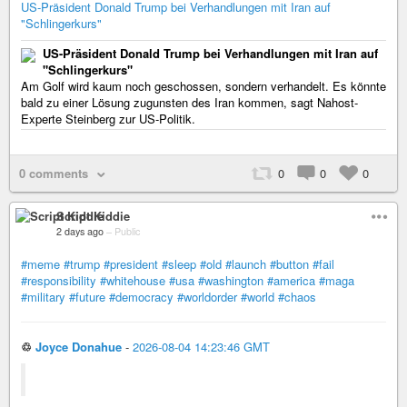
US-Präsident Donald Trump bei Verhandlungen mit Iran auf
"Schlingerkurs"
US-Präsident Donald Trump bei Verhandlungen mit Iran auf
"Schlingerkurs"
Am Golf wird kaum noch geschossen, sondern verhandelt. Es könnte
bald zu einer Lösung zugunsten des Iran kommen, sagt Nahost-
Experte Steinberg zur US-Politik.
0 comments
0
0
0
Script Kiddie
2 days ago
–
Public
#meme
#trump
#president
#sleep
#old
#launch
#button
#fail
#responsibility
#whitehouse
#usa
#washington
#america
#maga
#military
#future
#democracy
#worldorder
#world
#chaos
♲
Joyce Donahue
-
2026-08-04 14:23:46 GMT