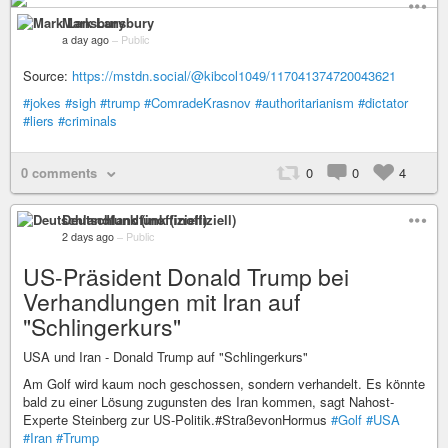
Mark Lansbury
a day ago
–
Public
Source:
https://mstdn.social/@kibcol1049/117041374720043621
#jokes
#sigh
#trump
#ComradeKrasnov
#authoritarianism
#dictator
#liers
#criminals
0 comments
0
0
4
Deutschlandfunk (inoffiziell)
2 days ago
–
Public
US-Präsident Donald Trump bei
Verhandlungen mit Iran auf
"Schlingerkurs"
USA und Iran - Donald Trump auf "Schlingerkurs"
Am Golf wird kaum noch geschossen, sondern verhandelt. Es könnte
bald zu einer Lösung zugunsten des Iran kommen, sagt Nahost-
Experte Steinberg zur US-Politik.#StraßevonHormus
#Golf
#USA
#Iran
#Trump