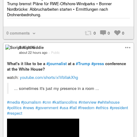
Trump bremst Pläne für RWE-Offshore-Windparks • Bonner
Nordbrücke: Abbrucharbeiten starten • Ermittlungen nach
Drohnenbedrohung.
0 comments
0
0
0
Script Kiddie
about 22 hours ago
–
Public
What's it like to be a
#journalist
at a
#Trump
#press
conference
at the White House?
watch:
youtube.com/shorts/xIVbIlakXhg
... sometimes it's just my presence in a room ...
#media
#journalism
#cnn
#kaitlancollins
#interview
#whitehouse
#politics
#news
#government
#usa
#fail
#freedom
#ethics
#president
#respect