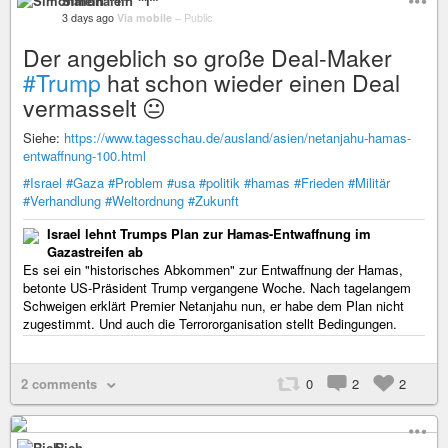
Simonalein ⁽⁽⁽i⁾⁾⁾
3 days ago
Via mobile
–
Public
Der angeblich so große Deal-Maker
#Trump
hat schon wieder einen Deal
vermasselt 😐
Siehe:
https://www.tagesschau.de/ausland/asien/netanjahu-hamas-
entwaffnung-100.html
#Israel
#Gaza
#Problem
#usa
#politik
#hamas
#Frieden
#Militär
#Verhandlung
#Weltordnung
#Zukunft
Israel lehnt Trumps Plan zur Hamas-Entwaffnung im
Gazastreifen ab
Es sei ein "historisches Abkommen" zur Entwaffnung der Hamas,
betonte US-Präsident Trump vergangene Woche. Nach tagelangem
Schweigen erklärt Premier Netanjahu nun, er habe dem Plan nicht
zugestimmt. Und auch die Terrororganisation stellt Bedingungen.
2 comments
0
2
2
Rich