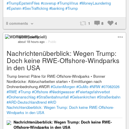
#TrumpEpsteinFiles
#coverup
#TrumpVirus
#MoneyLaundering
#Epstein
#SexTrafficking
#banking
#Trump
8 comments
1
8
4
WDR (inoffiziell)
about 18 hours ago
–
Public
Nachrichtenüberblick: Wegen Trump:
Doch keine RWE-Offshore-Windparks
in den USA
Trump bremst Pläne für RWE-Offshore-Windparks • Bonner
Nordbrücke: Abbrucharbeiten starten • Ermittlungen nach
Drohnenbedrohung.#WDR
#GutenMorgen
#GuMo
#NRW
#07082026
#RWE
#Trump
#Offshore
#Niedrigwasser
#Feiertagsfahrverbot
#Drohenanschlag
#Straßenbahnunfall
#Gelsenkirchen
#Straßenbahn
#ARD-Deutschlandtrend
#AfD
Nachrichtenüberblick: Wegen Trump: Doch keine RWE-Offshore-
Windparks in den USA
Nachrichtenüberblick: Wegen Trump: Doch keine RWE-
Offshore-Windparks in den USA