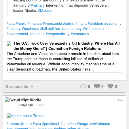
January 3
#military
intervention that deposed Venezuelan
leader Nicolás
#Maduro
.
#usa
#news
#finance
#venezuela
#crime
#mafia
#problem
#economy
#society
#business
#fail
#ethics
#democracy
#whitehouse
#government
#america
#responsibility
#resources
The U.S. Took Over Venezuela’s Oil Industry. Where Has All
the Money Gone? | Council on Foreign Relations
The American and Venezuelan people remain in the dark about how
the Trump administration is controlling billions of dollars of
Venezuelan oil revenue. Without accountability mechanisms or a
clear democratic roadmap, the United States risks...
0 comments
0
0
2
Script Kiddie
3 days ago
–
Public
#meme
#trump
#usa
#president
#america
#maga
#whitehouse
#government
#fail
#problem
#ethics
#plan
#future