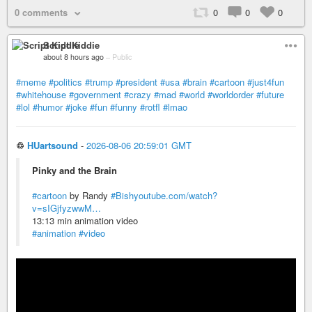
0 comments
0
0
0
Script Kiddie
about 8 hours ago
–
Public
#meme
#politics
#trump
#president
#usa
#brain
#cartoon
#just4fun
#whitehouse
#government
#crazy
#mad
#world
#worldorder
#future
#lol
#humor
#joke
#fun
#funny
#rotfl
#lmao
♲
HUartsound
-
2026-08-06 20:59:01 GMT
Pinky and the Brain
#cartoon
by Randy
#Bish
youtube.com/watch?
v=sIGjfyzwwM…
13:13 min animation video
#animation
#video