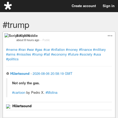
Create account
Sign in
#trump
Script Kiddie
about 8 hours ago
–
Public
#meme
#iran
#war
#gas
#car
#inflation
#money
#finance
#military
#arms
#missiles
#trump
#fail
#economy
#future
#society
#usa
#politics
♲
HUartsound
-
2026-08-06 20:58:19 GMT
Not only the gas.
#cartoon
by Pedro X.
#Molina
HUartsound