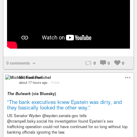
0 comments
0
0
0
Michael Fenichel
about 17 hours ago
–
Public
The Bulwark
(via Bluesky)
“The bank executives knew Epstein was dirty, and
they basically looked the other way.”
US Senator Wyden @wyden.senate.gov tells
@crampell.bsky.social his investigation found Epstein’s sex
trafficking operation could not have continued for so long without top
banking officials ignoring the law.