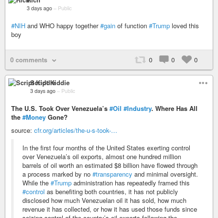
3 days ago
–
Public
#NIH
and WHO happy together
#gain
of function
#Trump
loved this
boy
0 comments
0
0
0
Script Kiddie
3 days ago
–
Public
The U.S. Took Over Venezuela’s
#Oil
#Industry
. Where Has All
the
#Money
Gone?
source:
cfr.org/articles/the-u-s-took-…
In the first four months of the United States exerting control
over Venezuela’s oil exports, almost one hundred million
barrels of oil worth an estimated $8 billion have flowed through
a process marked by no
#transparency
and minimal oversight.
While the
#Trump
administration has repeatedly framed this
#control
as benefiting both countries, it has not publicly
disclosed how much Venezuelan oil it has sold, how much
revenue it has collected, or how it has used those funds since
seizing control of the country’s oil exports following the