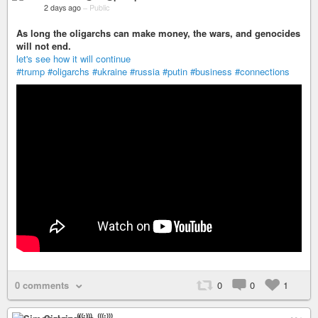
2 days ago
–
Public
As long the oligarchs can make money, the wars, and genocides
will not end.
let's see how it will continue
#trump
#oligarchs
#ukraine
#russia
#putin
#business
#connections
0 comments
0
0
1