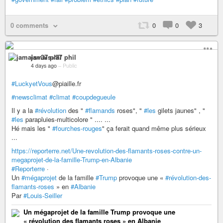
0 comments
0
0
3
jamais+37 phil
4 days ago
–
Public
#LuckyetVous
@piaille.fr
#newsclimat
#climat
#coupdegueule
Il y a la
#révolution
des "
#flamands
roses", "
#les
gilets jaunes" , "
#les
parapluies-multicolore " .... ...
Hé mais les "
#fourches-rouges
" ça ferait quand même plus sérieux
...
https://reporterre.net/Une-revolution-des-flamants-roses-contre-un-
megaprojet-de-la-famille-Trump-en-Albanie
#Reporterre
·
Un
#mégaprojet
de la famille
#Trump
provoque une «
#révolution-des-
flamants-roses
» en
#Albanie
Par
#Louis-Seiller
Un mégaprojet de la famille Trump provoque une
« révolution des flamants roses » en Albanie