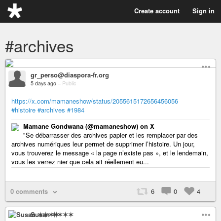
Create account
Sign in
#archives
gr_perso@diaspora-fr.org
5 days ago
–
Public
https://x.com/mamaneshow/status/2055615172656456056
#histoire
#archives
#1984
Mamane Gondwana (@mamaneshow) on X
"Se débarrasser des archives papier et les remplacer par des
archives numériques leur permet de supprimer l’histoire. Un jour,
vous trouverez le message « la page n’existe pas », et le lendemain,
vous les verrez nier que cela ait réellement eu...
0 comments
6
0
4
Susan ✶✶✶✶