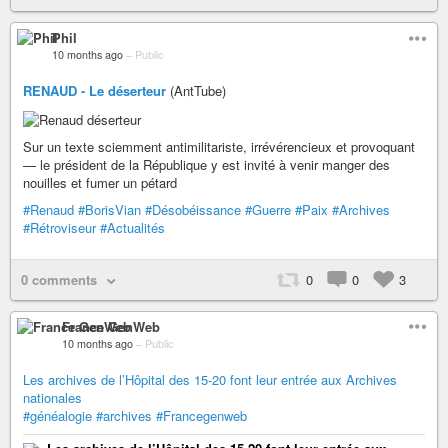
Phil
10 months ago
–
Public
RENAUD - Le déserteur
(AntTube)
Sur un texte sciemment antimilitariste, irrévérencieux et provoquant
— le président de la République y est invité à venir manger des
nouilles et fumer un pétard
#Renaud
#BorisVian
#Désobéissance
#Guerre
#Paix
#Archives
#Rétroviseur
#Actualités
0 comments
0
0
3
France GenWeb
10 months ago
–
Public
Les archives de l’Hôpital des 15-20 font leur entrée aux Archives
nationales
#généalogie
#archives
#Francegenweb