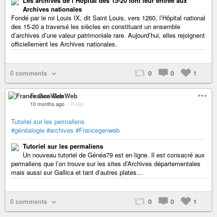
Les archives de l’Hôpital des 15-20 font leur entrée aux
Archives nationales
Fondé par le roi Louis IX, dit Saint Louis, vers 1260, l’Hôpital national
des 15-20 a traversé les siècles en constituant un ensemble
d’archives d’une valeur patrimoniale rare. Aujourd’hui, elles rejoignent
officiellement les Archives nationales.
0 comments
0
0
1
France GenWeb
10 months ago
–
Public
Tutoriel sur les permaliens
#généalogie
#archives
#Francegenweb
Tutoriel sur les permaliens
Un nouveau tutoriel de Généa79 est en ligne. Il est consacré aux
permaliens que l’on trouve sur les sites d’Archives départementales
mais aussi sur Gallica et tant d’autres plates…
0 comments
0
0
1