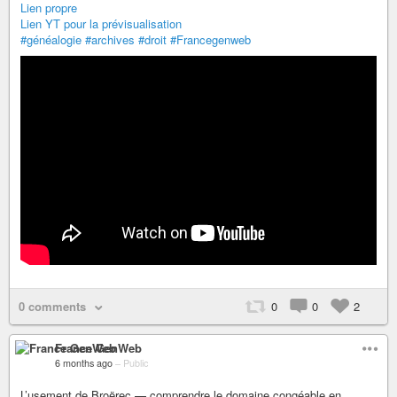
Lien propre
Lien YT pour la prévisualisation
#généalogie
#archives
#droit
#Francegenweb
0 comments
0
0
2
France GenWeb
6 months ago
–
Public
L’usement de Broërec — comprendre le domaine congéable en