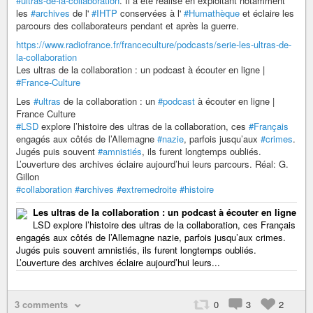
#ultras-de-la-collaboration
. Il a été réalisé en exploitant notamment
les
#archives
de l'
#IHTP
conservées à l'
#Humathèque
et éclaire les
parcours des collaborateurs pendant et après la guerre.
https://www.radiofrance.fr/franceculture/podcasts/serie-les-ultras-de-
la-collaboration
Les ultras de la collaboration : un podcast à écouter en ligne |
#France-Culture
Les
#ultras
de la collaboration : un
#podcast
à écouter en ligne |
France Culture
#LSD
explore l’histoire des ultras de la collaboration, ces
#Français
engagés aux côtés de l’Allemagne
#nazie
, parfois jusqu’aux
#crimes
.
Jugés puis souvent
#amnistiés
, ils furent longtemps oubliés.
L’ouverture des archives éclaire aujourd’hui leurs parcours. Réal: G.
Gillon
#collaboration
#archives
#extremedroite
#histoire
Les ultras de la collaboration : un podcast à écouter en ligne
LSD explore l’histoire des ultras de la collaboration, ces Français
engagés aux côtés de l’Allemagne nazie, parfois jusqu’aux crimes.
Jugés puis souvent amnistiés, ils furent longtemps oubliés.
L’ouverture des archives éclaire aujourd’hui leurs...
3 comments
0
3
2