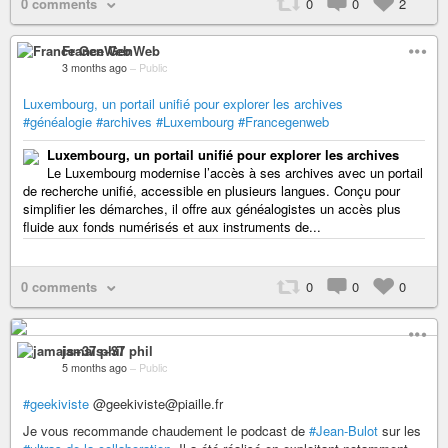
0 comments
0
0
2
France GenWeb
3 months ago
–
Public
Luxembourg, un portail unifié pour explorer les archives
#généalogie
#archives
#Luxembourg
#Francegenweb
Luxembourg, un portail unifié pour explorer les archives
Le Luxembourg modernise l’accès à ses archives avec un portail
de recherche unifié, accessible en plusieurs langues. Conçu pour
simplifier les démarches, il offre aux généalogistes un accès plus
fluide aux fonds numérisés et aux instruments de...
0 comments
0
0
0
jamais+37 phil
5 months ago
–
Public
#geekiviste
@geekiviste@piaille.fr
Je vous recommande chaudement le podcast de
#Jean-Bulot
sur les