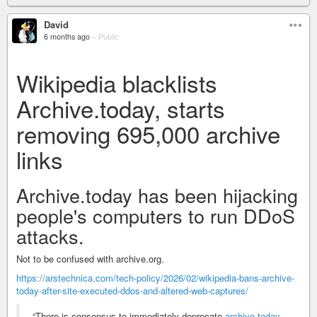
David
6 months ago
–
Public
Wikipedia blacklists
Archive.today, starts
removing 695,000 archive
links
Archive.today has been hijacking
people's computers to run DDoS
attacks.
Not to be confused with archive.org.
https://arstechnica.com/tech-policy/2026/02/wikipedia-bans-archive-
today-after-site-executed-ddos-and-altered-web-captures/
“There is consensus to immediately deprecate
archive.today
,