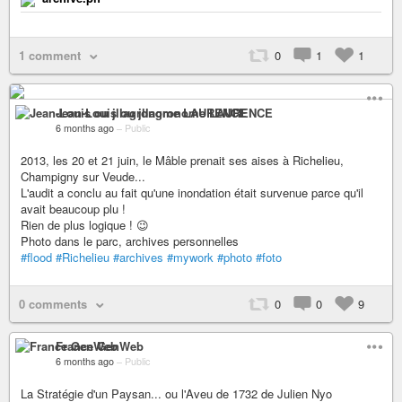
1 comment
0
1
1
Jean-Louis ou jllagronome LAURENCE
6 months ago
–
Public
2013, les 20 et 21 juin, le Mâble prenait ses aises à Richelieu,
Champigny sur Veude...
L'audit a conclu au fait qu'une inondation était survenue parce qu'il
avait beaucoup plu !
Rien de plus logique ! 😉
Photo dans le parc, archives personnelles
#flood
#Richelieu
#archives
#mywork
#photo
#foto
0 comments
0
0
9
France GenWeb
6 months ago
–
Public
La Stratégie d'un Paysan... ou l'Aveu de 1732 de Julien Nyo