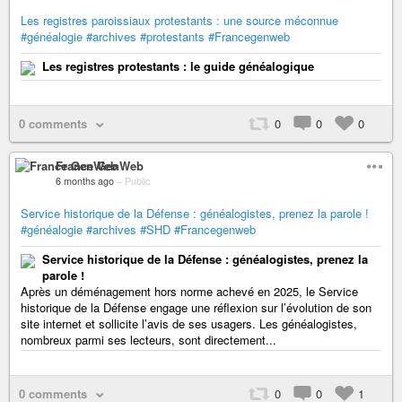
Les registres paroissiaux protestants : une source méconnue
#généalogie
#archives
#protestants
#Francegenweb
Les registres protestants : le guide généalogique
0 comments
0
0
0
France GenWeb
6 months ago
–
Public
Service historique de la Défense : généalogistes, prenez la parole !
#généalogie
#archives
#SHD
#Francegenweb
Service historique de la Défense : généalogistes, prenez la
parole !
Après un déménagement hors norme achevé en 2025, le Service
historique de la Défense engage une réflexion sur l’évolution de son
site internet et sollicite l’avis de ses usagers. Les généalogistes,
nombreux parmi ses lecteurs, sont directement...
0 comments
0
0
1