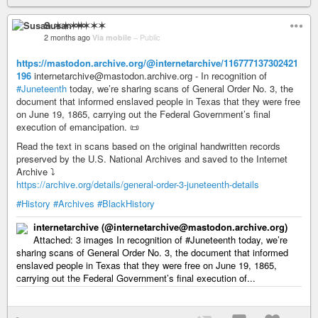
Susan ✶✶✶✶
2 months ago
Via mobile
–
Public
https://mastodon.archive.org/@internetarchive/116777137302421
196
internetarchive@mastodon.archive.org - In recognition of
#Juneteenth
today, we’re sharing scans of General Order No. 3, the
document that informed enslaved people in Texas that they were free
on June 19, 1865, carrying out the Federal Government’s final
execution of emancipation. 📜
Read the text in scans based on the original handwritten records
preserved by the U.S. National Archives and saved to the Internet
Archive ⤵️
https://archive.org/details/general-order-3-juneteenth-details
#History
#Archives
#BlackHistory
internetarchive (@internetarchive@mastodon.archive.org)
Attached: 3 images In recognition of #Juneteenth today, we’re
sharing scans of General Order No. 3, the document that informed
enslaved people in Texas that they were free on June 19, 1865,
carrying out the Federal Government’s final execution of...