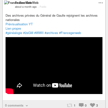
France GenWeb
about a month ago
–
Public
Des archives privées du Général de Gaulle rejoignent les archives
nationales
Prévisualisation YT
Lien propre
#généalogie
#2eGM
#WWII
#archives
#Francegenweb
0 comments
1
0
3