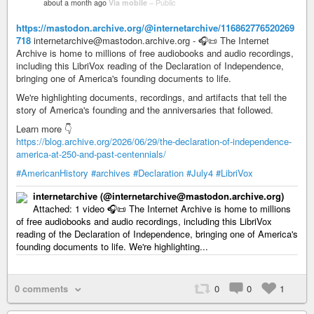
about a month ago
Via mobile
–
Public
https://mastodon.archive.org/@internetarchive/116862776520269
718
internetarchive@mastodon.archive.org - 🎧📜 The Internet
Archive is home to millions of free audiobooks and audio recordings,
including this LibriVox reading of the Declaration of Independence,
bringing one of America's founding documents to life.
We're highlighting documents, recordings, and artifacts that tell the
story of America's founding and the anniversaries that followed.
Learn more 👇
https://blog.archive.org/2026/06/29/the-declaration-of-independence-
america-at-250-and-past-centennials/
#AmericanHistory
#archives
#Declaration
#July4
#LibriVox
internetarchive (@internetarchive@mastodon.archive.org)
Attached: 1 video 🎧📜 The Internet Archive is home to millions
of free audiobooks and audio recordings, including this LibriVox
reading of the Declaration of Independence, bringing one of America's
founding documents to life. We're highlighting...
0 comments
0
0
1