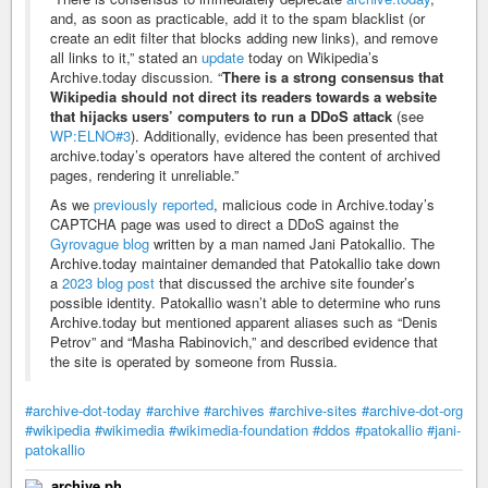
and, as soon as practicable, add it to the spam blacklist (or
create an edit filter that blocks adding new links), and remove
all links to it,” stated an
update
today on Wikipedia’s
Archive.today discussion. “
There is a strong consensus that
Wikipedia should not direct its readers towards a website
that hijacks users’ computers to run a DDoS attack
(see
WP:ELNO#3
). Additionally, evidence has been presented that
archive.today’s operators have altered the content of archived
pages, rendering it unreliable.”
As we
previously reported
, malicious code in Archive.today’s
CAPTCHA page was used to direct a DDoS against the
Gyrovague blog
written by a man named Jani Patokallio. The
Archive.today maintainer demanded that Patokallio take down
a
2023 blog post
that discussed the archive site founder’s
possible identity. Patokallio wasn’t able to determine who runs
Archive.today but mentioned apparent aliases such as “Denis
Petrov” and “Masha Rabinovich,” and described evidence that
the site is operated by someone from Russia.
#archive-dot-today
#archive
#archives
#archive-sites
#archive-dot-org
#wikipedia
#wikimedia
#wikimedia-foundation
#ddos
#patokallio
#jani-
patokallio
archive.ph