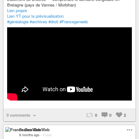
Bretagne (pays de Vannes / Morbihan)
Lien propre
Lien YT pour la prévisualisation
#généalogie
#archives
#droit
#Francegenweb
0 comments
0
0
2
France GenWeb
6 months ago
–
Public