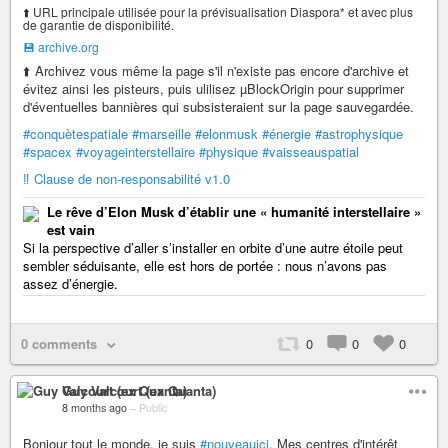
⬆️ URL principale utilisée pour la prévisualisation Diaspora* et avec plus
de garantie de disponibilité.
💾 archive.org
⬆️ Archivez vous même la page s'il n'existe pas encore d'archive et
évitez ainsi les pisteurs, puis ulilisez µBlockOrigin pour supprimer
d'éventuelles bannières qui subsisteraient sur la page sauvegardée.
#conquètespatiale
#marseille
#elonmusk
#énergie
#astrophysique
#spacex
#voyageinterstellaire
#physique
#vaisseauspatial
‼️ Clause de non-responsabilité v1.0
Le rêve d’Elon Musk d’établir une « humanité interstellaire »
est vain
Si la perspective d’aller s’installer en orbite d’une autre étoile peut
sembler séduisante, elle est hors de portée : nous n’avons pas
assez d’énergie.
0 comments
0
0
0
Guy Valcourt (ex Quanta)
8 months ago
–
Public
Bonjour tout le monde, je suis
#nouveauici
. Mes centres d'intérêt