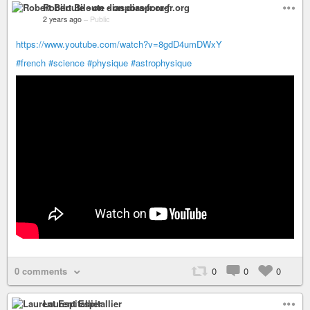
Robert Biloute - on diaspora-fr.org
2 years ago
–
Public
https://www.youtube.com/watch?v=8gdD4umDWxY
#french
#science
#physique
#astrophysique
0 comments
0
0
0
Laurent Espitallier