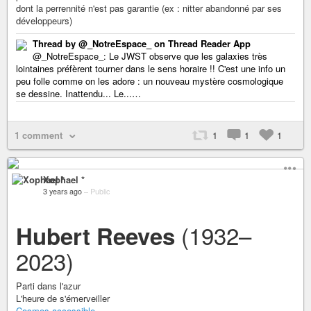
dont la perrennité n'est pas garantie (ex : nitter abandonné par ses
développeurs)
Thread by @_NotreEspace_ on Thread Reader App
@_NotreEspace_: Le JWST observe que les galaxies très
lointaines préfèrent tourner dans le sens horaire !! C'est une info un
peu folle comme on les adore : un nouveau mystère cosmologique
se dessine. Inattendu... Le...…
1 comment
1
1
1
Xophael *
3 years ago
–
Public
(1932–
Hubert Reeves
2023)
Parti dans l'azur
L'heure de s'émerveiller
Cosmos accessible