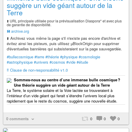
suggère un vide géant autour de la
Terre
⬆️ URL principale utilisée pour la prévisualisation Diaspora* et avec plus
de garantie de disponibilité.
💾 archive.org
⬆️ Archivez vous même la page s'il n'existe pas encore d'archive et
évitez ainsi les pisteurs, puis ulilisez µBlockOrigin pour supprimer
d'éventuelles bannières qui subsisteraient sur la page sauvegardée.
#bullecosmique
#terre
#théorie
#physique
#cosmologie
#astrophysique
#univers
#cosmos
#vide
#étude
‼️ Clause de non-responsabilité v1.0
Sommes-nous au centre d’une immense bulle cosmique ?
Une théorie suggère un vide géant autour de la Terre
La Terre, le système solaire et la Voie lactée se trouveraient à
l’intérieur d’un vide géant qui ferait s’étendre l’univers local plus
rapidement que le reste du cosmos, suggère une nouvelle étude.
0 comments
0
0
0