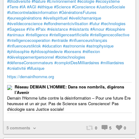
#Biodiversité
#Nature
#Environnement
#écologie
#écosystème
#Terre
#IA
#AGI
#éthique
#Science
#Conscience
#JusticeSociale
#luttecontreladésinformation
#GénérationsFutures
#jeunesgénérations
#éveilspirituel
#éveilchamanique
#éveildeconscience
#effondrementcivilisation
#futur
#technologies
#Sagesse
#Vie
#Paix
#résistance
#résistants
#Amour
#biosphère
#animaux
#intelligence
#intelligenceartificielle
#intelligencecollective
#intelligencecooperation
#entraide
#influenceursfrançais
#influenceurstiktok
#éducation
#astronomie
#astrophysique
#philosophie
#philosophiedevie
#bonsens
#réflexion
#développementpersonnel
#biotechnologies
#défenseConsommateurs
#complotDesMilliardaires
#milliardaires
#créativité
#Musique
https://demainlhomme.org
Réseau DEMAIN L’HOMME: Dans nos nombrils, digérons
l’Avenir
Demain l'Homme lutte contre la désinformation – Pour une future Ère
heureuse et un air pur. Pas de Science sans Conscience! Pas
d'écologie sans Justice sociale!
5 comments
0
5
0