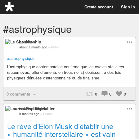
Create account
Sign in
#astrophysique
Le Shoshin
about a month ago
–
Public
#astrophysique
L'astrophysique contemporaine confirme que les cycles stellaires
(supernovas, effondrements en trous noirs) obéissent à des lois
physiques dénuées d'intentionnalité ou de finalisme.
0 comments
0
0
0
Laurent Espitallier
5 months ago
–
Public
Le rêve d’Elon Musk d’établir une
« humanité interstellaire » est vain