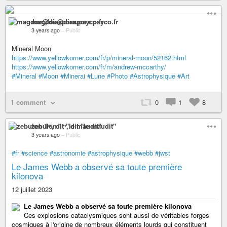
magdoz@diaspora.psyco.fr
3 years ago
–
Public
Mineral Moon
https://www.yellowkorner.com/fr/p/mineral-moon/52162.html
https://www.yellowkorner.com/fr/m/andrew-mccarthy/
#Mineral
#Moon
#Minerai
#Lune
#Photo
#Astrophysique
#Art
1 comment
0
1
8
zebulon 1ᵉʳ, dit "le maudit"
3 years ago
–
Public
#fr
#science
#astronomie
#astrophysique
#webb
#jwst
Le James Webb a observé sa toute première
kilonova
12 juillet 2023
Le James Webb a observé sa toute première kilonova
Ces explosions cataclysmiques sont aussi de véritables forges
cosmiques à l'origine de nombreux éléments lourds qui constituent