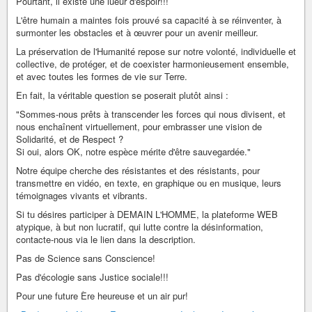
Pourtant, il existe une lueur d'espoir!!!
L'être humain a maintes fois prouvé sa capacité à se réinventer, à
surmonter les obstacles et à œuvrer pour un avenir meilleur.
La préservation de l'Humanité repose sur notre volonté, individuelle et
collective, de protéger, et de coexister harmonieusement ensemble,
et avec toutes les formes de vie sur Terre.
En fait, la véritable question se poserait plutôt ainsi :
"Sommes-nous prêts à transcender les forces qui nous divisent, et
nous enchaînent virtuellement, pour embrasser une vision de
Solidarité, et de Respect ?
Si oui, alors OK, notre espèce mérite d'être sauvegardée."
Notre équipe cherche des résistantes et des résistants, pour
transmettre en vidéo, en texte, en graphique ou en musique, leurs
témoignages vivants et vibrants.
Si tu désires participer à DEMAIN L'HOMME, la plateforme WEB
atypique, à but non lucratif, qui lutte contre la désinformation,
contacte-nous via le lien dans la description.
Pas de Science sans Conscience!
Pas d'écologie sans Justice sociale!!!
Pour une future Ère heureuse et un air pur!