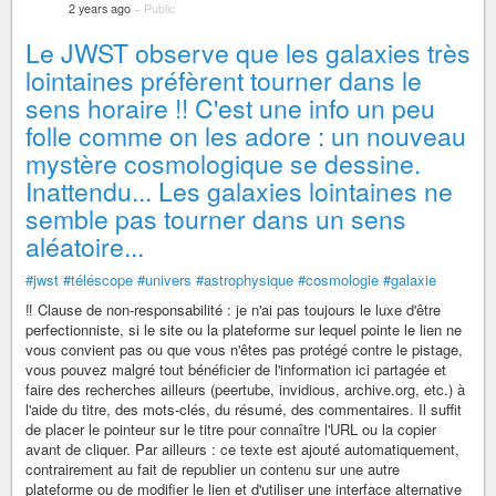
2 years ago
–
Public
Le JWST observe que les galaxies très
lointaines préfèrent tourner dans le
sens horaire !! C'est une info un peu
folle comme on les adore : un nouveau
mystère cosmologique se dessine.
Inattendu... Les galaxies lointaines ne
semble pas tourner dans un sens
aléatoire...
#jwst
#téléscope
#univers
#astrophysique
#cosmologie
#galaxie
‼️ Clause de non-responsabilité : je n'ai pas toujours le luxe d'être
perfectionniste, si le site ou la plateforme sur lequel pointe le lien ne
vous convient pas ou que vous n'êtes pas protégé contre le pistage,
vous pouvez malgré tout bénéficier de l'information ici partagée et
faire des recherches ailleurs (peertube, invidious, archive.org, etc.) à
l'aide du titre, des mots-clés, du résumé, des commentaires. Il suffit
de placer le pointeur sur le titre pour connaître l'URL ou la copier
avant de cliquer. Par ailleurs : ce texte est ajouté automatiquement,
contrairement au fait de republier un contenu sur une autre
plateforme ou de modifier le lien et d'utiliser une interface alternative