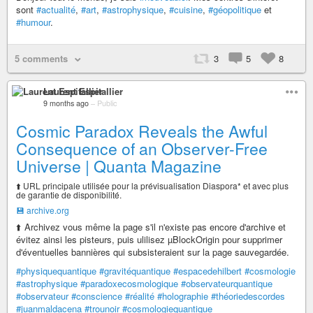
sont
#actualité
,
#art
,
#astrophysique
,
#cuisine
,
#géopolitique
et
#humour
.
5 comments
3
5
8
Laurent Espitallier
9 months ago
–
Public
Cosmic Paradox Reveals the Awful
Consequence of an Observer-Free
Universe | Quanta Magazine
⬆️ URL principale utilisée pour la prévisualisation Diaspora* et avec plus
de garantie de disponibilité.
💾 archive.org
⬆️ Archivez vous même la page s'il n'existe pas encore d'archive et
évitez ainsi les pisteurs, puis ulilisez µBlockOrigin pour supprimer
d'éventuelles bannières qui subsisteraient sur la page sauvegardée.
#physiquequantique
#gravitéquantique
#espacedehilbert
#cosmologie
#astrophysique
#paradoxecosmologique
#observateurquantique
#observateur
#conscience
#réalité
#holographie
#théoriedescordes
#juanmaldacena
#trounoir
#cosmologiequantique