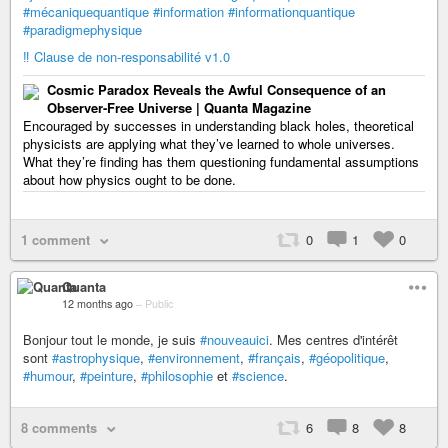
#mécaniquequantique
#information
#informationquantique
#paradigmephysique
‼️ Clause de non-responsabilité v1.0
Cosmic Paradox Reveals the Awful Consequence of an
Observer-Free Universe | Quanta Magazine
Encouraged by successes in understanding black holes, theoretical
physicists are applying what they’ve learned to whole universes.
What they’re finding has them questioning fundamental assumptions
about how physics ought to be done.
1 comment
0
1
0
Quanta
12 months ago
–
Public
Bonjour tout le monde, je suis
#nouveauici
. Mes centres d'intérêt
sont
#astrophysique
,
#environnement
,
#français
,
#géopolitique
,
#humour
,
#peinture
,
#philosophie
et
#science
.
8 comments
6
8
8