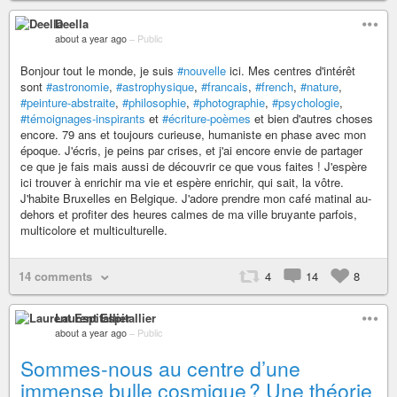
Deella
about a year ago
–
Public
Bonjour tout le monde, je suis
#nouvelle
ici. Mes centres d'intérêt
sont
#astronomie
,
#astrophysique
,
#francais
,
#french
,
#nature
,
#peinture-abstraite
,
#philosophie
,
#photographie
,
#psychologie
,
#témoignages-inspirants
et
#écriture-poèmes
et bien d'autres choses
encore. 79 ans et toujours curieuse, humaniste en phase avec mon
époque. J'écris, je peins par crises, et j'ai encore envie de partager
ce que je fais mais aussi de découvrir ce que vous faites ! J'espère
ici trouver à enrichir ma vie et espère enrichir, qui sait, la vôtre.
J'habite Bruxelles en Belgique. J'adore prendre mon café matinal au-
dehors et profiter des heures calmes de ma ville bruyante parfois,
multicolore et multiculturelle.
14 comments
4
14
8
Laurent Espitallier
about a year ago
–
Public
Sommes-nous au centre d’une
immense bulle cosmique ? Une théorie