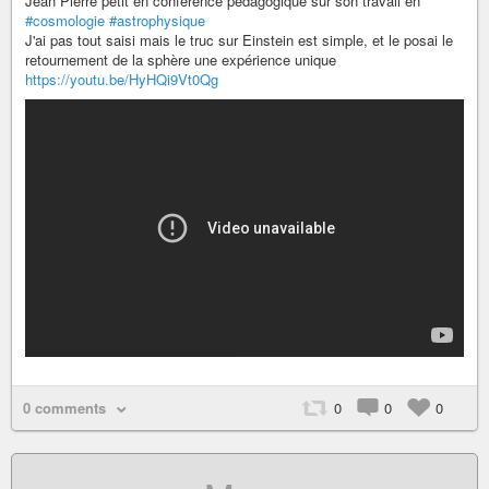
Jean Pierre petit en conference pédagogique sur son travail en
#cosmologie
#astrophysique
J'ai pas tout saisi mais le truc sur Einstein est simple, et le posai le
retournement de la sphère une expérience unique
https://youtu.be/HyHQi9Vt0Qg
0 comments
0
0
0