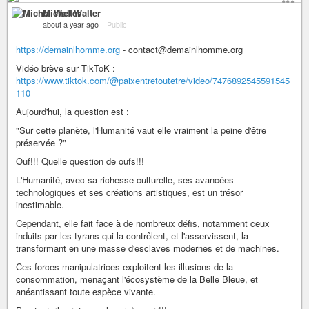
Michel Walter
about a year ago
–
Public
https://demainlhomme.org
- contact@demainlhomme.org
Vidéo brève sur TikToK :
https://www.tiktok.com/@paixentretoutetre/video/7476892545591545
110
Aujourd'hui, la question est :
"Sur cette planète, l'Humanité vaut elle vraiment la peine d'être
préservée ?"
Ouf!!! Quelle question de oufs!!!
L'Humanité, avec sa richesse culturelle, ses avancées
technologiques et ses créations artistiques, est un trésor
inestimable.
Cependant, elle fait face à de nombreux défis, notamment ceux
induits par les tyrans qui la contrôlent, et l'asservissent, la
transformant en une masse d'esclaves modernes et de machines.
Ces forces manipulatrices exploitent les illusions de la
consommation, menaçant l'écosystème de la Belle Bleue, et
anéantissant toute espèce vivante.