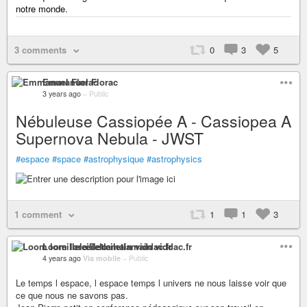
notre monde.
3 comments
0
3
5
Emmanuel Florac
3 years ago
–
Public
Nébuleuse Cassiopée A - Cassiopea A
Supernova Nebula - JWST
#espace
#space
#astrophysique
#astrophysics
1 comment
1
1
3
Loom loreillelœiletlamain viddac.fr
4 years ago
Via mobile
–
Public
Le temps l espace, l espace temps l univers ne nous laisse voir que
ce que nous ne savons pas.