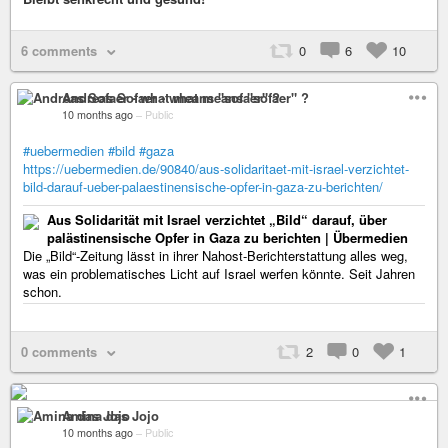
6 comments
0
6
10
Andreas Sofaer - what means "sofaer" ?
10 months ago
–
Public
#uebermedien
#bild
#gaza
https://uebermedien.de/90840/aus-solidaritaet-mit-israel-verzichtet-
bild-darauf-ueber-palaestinensische-opfer-in-gaza-zu-berichten/
Aus Solidarität mit Israel verzichtet „Bild“ darauf, über
palästinensische Opfer in Gaza zu berichten | Übermedien
Die „Bild“-Zeitung lässt in ihrer Nahost-Berichterstattung alles weg,
was ein problematisches Licht auf Israel werfen könnte. Seit Jahren
schon.
0 comments
2
0
1
Amina das Jojo
10 months ago
–
Public