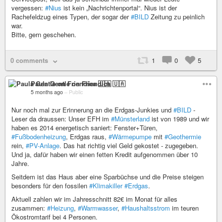
vergessen:
#Nius
ist kein „Nachrichtenportal“. Nius ist der
Rachefeldzug eines Typen, der sogar der
#BILD
Zeitung zu peinlich
war.
Bitte, gern geschehen.
0 comments
1
0
5
Paula Gentle on Friendica 🇺🇦
5 months ago
–
Public
Nur noch mal zur Erinnerung an die Erdgas-Junkies und
#BILD
-
Leser da draussen: Unser EFH im
#Münsterland
ist von 1989 und wir
haben es 2014 energetisch saniert: Fenster+Türen,
#Fußbodenheizung
, Erdgas raus,
#Wärmepumpe
mit
#Geothermie
rein,
#PV-Anlage
. Das hat richtig viel Geld gekostet - zugegeben.
Und ja, dafür haben wir einen fetten Kredit aufgenommen über 10
Jahre.
Seitdem ist das Haus aber eine Sparbüchse und die Preise steigen
besonders für den fossilen
#Klimakiller
#Erdgas
.
Aktuell zahlen wir im Jahresschnitt 82€ im Monat für alles
zusammen:
#Heizung
,
#Warmwasser
,
#Haushaltsstrom
im teuren
Ökostromtarif bei 4 Personen.