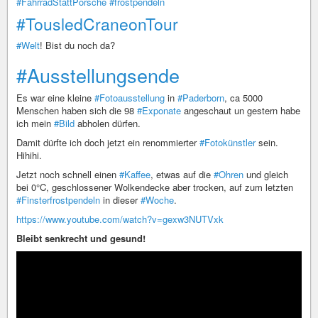
#FahrradStattPorsche
#frostpendeln
#TousledCraneonTour
#Welt
! Bist du noch da?
#Ausstellungsende
Es war eine kleine
#Fotoausstellung
in
#Paderborn
, ca 5000
Menschen haben sich die 98
#Exponate
angeschaut un gestern habe
ich mein
#Bild
abholen dürfen.
Damit dürfte ich doch jetzt ein renommierter
#Fotokünstler
sein.
Hihihi.
Jetzt noch schnell einen
#Kaffee
, etwas auf die
#Ohren
und gleich
bei 0°C, geschlossener Wolkendecke aber trocken, auf zum letzten
#Finsterfrostpendeln
in dieser
#Woche
.
https://www.youtube.com/watch?v=gexw3NUTVxk
Bleibt senkrecht und gesund!