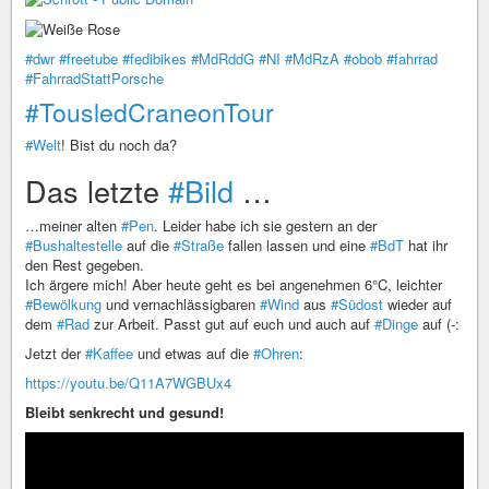
#dwr
#freetube
#fedibikes
#MdRddG
#NI
#MdRzA
#obob
#fahrrad
#FahrradStattPorsche
#TousledCraneonTour
#Welt
! Bist du noch da?
Das letzte
#Bild
…
…meiner alten
#Pen
. Leider habe ich sie gestern an der
#Bushaltestelle
auf die
#Straße
fallen lassen und eine
#BdT
hat ihr
den Rest gegeben.
Ich ärgere mich! Aber heute geht es bei angenehmen 6°C, leichter
#Bewölkung
und vernachlässigbaren
#Wind
aus
#Südost
wieder auf
dem
#Rad
zur Arbeit. Passt gut auf euch und auch auf
#Dinge
auf (-:
Jetzt der
#Kaffee
und etwas auf die
#Ohren
:
https://youtu.be/Q11A7WGBUx4
Bleibt senkrecht und gesund!