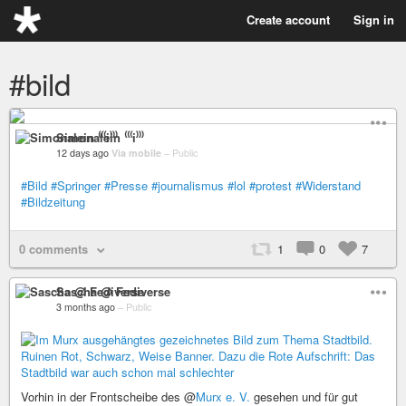
Create account
Sign in
#bild
Simonalein ⁽⁽⁽i⁾⁾⁾
12 days ago
Via mobile
–
Public
#Bild
#Springer
#Presse
#journalismus
#lol
#protest
#Widerstand
#Bildzeitung
0 comments
1
0
7
Sascha @ Fediverse
3 months ago
–
Public
Vorhin in der Frontscheibe des @
Murx e. V.
gesehen und für gut