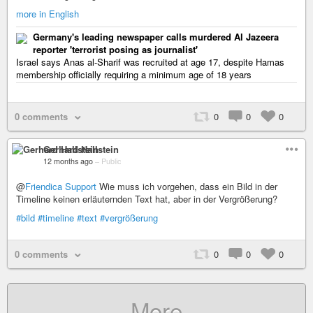
more in English
Germany's leading newspaper calls murdered Al Jazeera
reporter 'terrorist posing as journalist'
Israel says Anas al-Sharif was recruited at age 17, despite Hamas
membership officially requiring a minimum age of 18 years
0 comments
0
0
0
Gerhard Hallstein
12 months ago
–
Public
@
Friendica Support
Wie muss ich vorgehen, dass ein Bild in der
Timeline keinen erläuternden Text hat, aber in der Vergrößerung?
#bild
#timeline
#text
#vergrößerung
0 comments
0
0
0
More