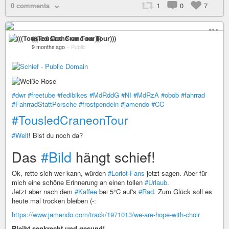
0 comments
1
0
7
(((Tousled Crane on Tour)))
9 months ago
–
Public
#dwr
#freetube
#fedibikes
#MdRddG
#NI
#MdRzA
#obob
#fahrrad
#FahrradStattPorsche
#frostpendeln
#jamendo
#CC
#TousledCraneonTour
#Welt
! Bist du noch da?
Das
#Bild
hängt schief!
Ok, rette sich wer kann, würden
#Loriot-Fans
jetzt sagen. Aber für
mich eine schöne Erinnerung an einen tollen
#Urlaub
.
Jetzt aber nach dem
#Kaffee
bei 5°C auf's
#Rad
. Zum Glück soll es
heute mal trocken bleiben (-:
https://www.jamendo.com/track/1971013/we-are-hope-with-choir
Bleibt senkrecht und gesund!