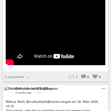
6 comments
1
6
8
Stefan H., born at 322 ppmv
4 months ago
–
Public
Markus Barth @markusbarth@social.cologne am 28. März 2026,
16:16:
Servicepost, weil das ja scheinbar immer mal wieder Leute