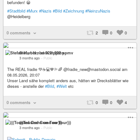
befunden! 😀
#Stadtbild
#Murx
#Nazis
#Bild
#Zeichnung
#NeinzuNazis
@Heidelberg
0 comments
2
0
0
Stefan H., born at 322 ppmv
3 months ago
–
Public
The REAL fradie 💚☕💻🤎🏳️‍🌈 @fradie_new@mastodon.social am
08.05.2026, 20:07
Unser Land sähe komplett anders aus, hätten wir Drecksblätter wie
dieses - anstelle der
#Bild
,
#Welt
etc
0 comments
0
0
4
(((Tousled Crane on Tour)))
3 months ago
–
Public