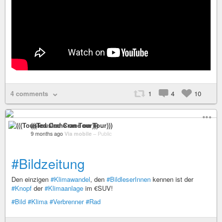
4 comments
1
4
10
(((Tousled Crane on Tour)))
9 months ago
Via mobile
–
Public
#Bildzeitung
Den einzigen
#Klimawandel
, den
#BildleserInnen
kennen ist der
#Knopf
der
#Klimaanlage
im €SUV!
#Bild
#Klima
#Verbrenner
#Rad