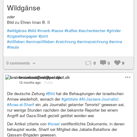
Wildgänse
oder
Bild zu Ehren Iman B. II
#wildgänse
#bild
#imanb
#tasse
#kaffee
#aschenbecher
#grinder
#zigarettenpapier
#joint
#stillleben
#aminastillleben
#zeichnung
#aminazeichnung
#amina
#heute
0 comments
0
0
9
brainwavelost@nerdpol.ch
12 months ago
–
Public
Die deutsche Zeitung
#Bild
hat die Behauptungen der israelischen
Armee wiederholt, wonach der
#getötete
#Al-Jazeera-Journalist
#Anas-al-Sharif
ein „als Journalist getarnter Terrorist“ gewesen sei,
nur wenige Stunden nachdem der bekannte Reporter bei einem
Angriff auf Gaza-Stadt gezielt getötet worden war.
Der Artikel zitierte von
#Israel
veröffentlichte Dokumente, in denen
behauptet wurde, Sharif sei Mitglied des Jabalia-Bataillons der
Qassam-Brigaden gewesen.