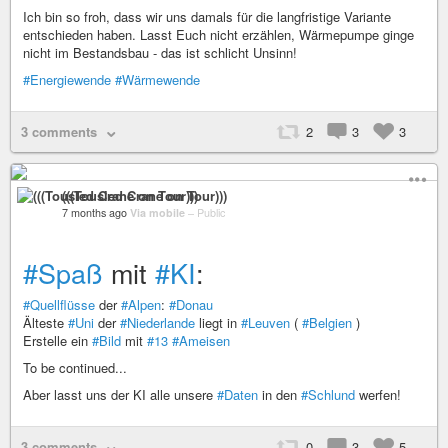
Ich bin so froh, dass wir uns damals für die langfristige Variante
entschieden haben. Lasst Euch nicht erzählen, Wärmepumpe ginge
nicht im Bestandsbau - das ist schlicht Unsinn!
#Energiewende
#Wärmewende
3 comments
2
3
3
(((Tousled Crane on Tour)))
7 months ago
Via mobile
–
Public
#Spaß
mit
#KI
:
#Quellflüsse
der
#Alpen
:
#Donau
Älteste
#Uni
der
#Niederlande
liegt in
#Leuven
(
#Belgien
)
Erstelle ein
#Bild
mit
#13
#Ameisen
To be continued...
Aber lasst uns der KI alle unsere
#Daten
in den
#Schlund
werfen!
3 comments
0
3
5