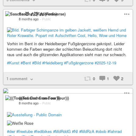
Sascha 😈 ⁂ (Fediverse)
8 months ago
–
Public
Vorhin im Bent in der Heidelberger Fußgängerzone geknipst. Leider
kommen die Farben wegen der schlechten Beleuchtung dort nicht
raus und auch die glitzernden Applikationen sieht man nur schwach.
#Kunst
#Bent
#Bild
#Heidelberg
#Fußgängerzone
#2025-12-19
1 comment
0
1
2
(((Tousled Crane on Tour)))
8 months ago
–
Public
#dwr
#freetube
#fedibikes
#MdRddG
#NI
#MdRzA
#obob
#fahrrad