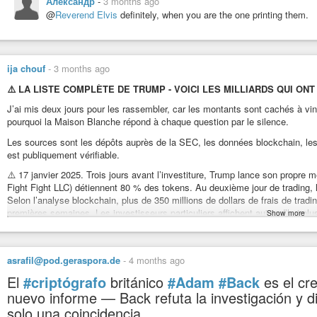
Александр
-
3 months ago
@
Reverend Elvis
definitely, when you are the one printing them.
ija chouf
-
3 months ago
⚠️ LA LISTE COMPLÈTE DE TRUMP - VOICI LES MILLIARDS QUI ONT
J’ai mis deux jours pour les rassembler, car les montants sont cachés à vin
pourquoi la Maison Blanche répond à chaque question par le silence.
Les sources sont les dépôts auprès de la SEC, les données blockchain, le
est publiquement vérifiable.
⚠️ 17 janvier 2025. Trois jours avant l’investiture, Trump lance son propre 
Fight Fight LLC) détiennent 80 % des tokens. Au deuxième jour de trading, la 
Selon l’analyse blockchain, plus de 350 millions de dollars de frais de tradi
premières semaines. Les investisseurs particuliers affichent aujourd’hui plu
Show more
⚠️ 19 janvier. Deux jours plus tard arrive le token Melania. Pic à 13 dollars
avant le lancement ont empoché des dizaines de millions. Comme toujours, p
asrafil@pod.geraspora.de
-
4 months ago
⚠️ World Liberty Financial. Le projet DeFi de la famille Trump. 550 millions 
millions venant de l’étranger. La famille empoche 75 % des revenus. Justin
El
#criptógrafo
británico
#Adam
#Back
es el cr
l’enquête contre lui. Eric Trump déclare littéralement dans une interview : W
nuevo informe — Back refuta la investigación y di
solo una coincidencia
⚠️ Mars 2025. WLFI lance le stablecoin USD1. En quelques semaines, la capi