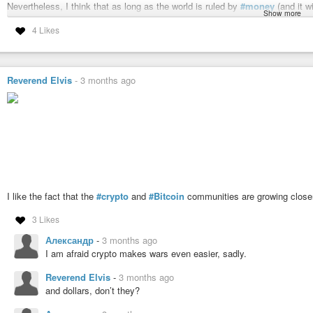
Nevertheless, I think that as long as the world is ruled by
#money
(and it wi
Show more
decentralized money than
#centralized
money managed by states or compani
4 Likes
money, you can buy flowers for your loved one or weapons to fight the ene
The dollar and the euro are ultimately controlled by a select few… Crypto co
worthwhile discussion.
Think in terms of
#structures
, not
#ideologies
.
Reverend Elvis
-
3 months ago
https://word.undead-network.de/2026/07/07/slave-to-the-system/
#bitcoin
#cryptho
#decentral
#freedom
#money
#slavery
#w3
#www3
Slave to the system?
I deliberately left the bit about Bitcoin in my Cypherpunk Manifesto artic
the W3 crowd on Nostr, who see Bitcoin as the savior. Here, Bitcoin is seen as
I like the fact that the
#crypto
and
#Bitcoin
communities are growing close
3 Likes
Александр
-
3 months ago
I am afraid crypto makes wars even easier, sadly.
Reverend Elvis
-
3 months ago
and dollars, don’t they?