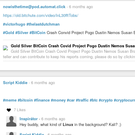
nowisthetime@pod.automat.click
-
6 months ago
https://old.bitchute.com/video/lnL30fftTobs/
#victorhugo
#thelastdutchman
#Gold
#Silver
#BitCoin
Crash Convid Project Pogo Dustin Nemos Susan Br
Gold Silver BitCoin Crash Covid Project Pogo Dustin Nemos Susan
Gold Silver BitCoin Crash Covid Project Pogo Dustin Nemos Susan Bradf
teller and can contribute to keep his reports coming, please do so by clicking
Script Kiddie
-
6 months ago
#meme
#bitcoin
#finance
#money
#car
#traffic
#btc
#crypto
#cryptocur
7 Likes
Inspirátor
-
6 months ago
Hey buddy, what kind of
Linux
in the background? Kali? ;)
Script Kiddie
-
6 months ago