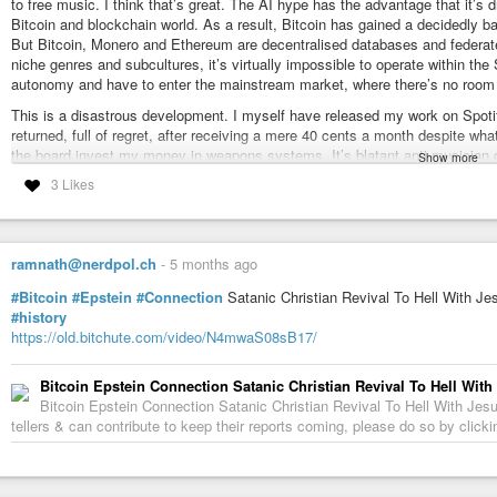
et les avoirs crypto. Tout est documenté publiquement, tout est prouvable 
to free music. I think that’s great. The AI hype has the advantage that it
Bitcoin and blockchain world. As a result, Bitcoin has gained a decidedly bad
Si tu reçois un tuyau de ton cousin à Francfort et que tu mises 2 000 euros 
But Bitcoin, Monero and Ethereum are decentralised databases and federate
depuis le Bureau ovale avant des décisions de guerre, ça donne une enquê
niche genres and subcultures, it’s virtually impossible to operate within th
autonomy and have to enter the mainstream market, where there’s no room 
Le STOCK Act interdit exactement ces affaires depuis 2012. Zéro procédu
juste pas pour toi.
This is a disastrous development. I myself have released my work on Spotify
returned, full of regret, after receiving a mere 40 cents a month despite what 
Six milliards de dollars en cash et gains papier en 15 mois. Et personne n’ir
the board invest my money in weapons systems. It’s blatant anti-musician 
quelqu’un vous explique comment la régulation dans ce pays empêche les r
Show more
Bitcoin and Noster are ways to save our subcultures and musicians’ livelihood
3 Likes
of scams involved, but I support it! For me, it’s hope that I can carry on.
Anyone who wants to follow me can create a completely anonymous profile
an email address. If you want to find me, enter my public key into the search
ramnath@nerdpol.ch
-
5 months ago
npub19egse4vferfasx9w94jrd8rdrrf006rzhpf073ts69jc7ut3fghsdqgcsl
#Bitcoin
#Epstein
#Connection
Satanic Christian Revival To Hell With J
https://word.undead-network.de/2026/04/10/nostr-music-unit-2/
#history
#art
#bitcoin
#blockchain
#freedom
#music
#nostr
#ReverendElvis
#su
https://old.bitchute.com/video/N4mwaS08sB17/
Nostria - Your Social Network
Bitcoin Epstein Connection Satanic Christian Revival To Hell Wi
Nostria: Built for human connections. See your friends again. Nostria is
Bitcoin Epstein Connection Satanic Christian Revival To Hell With Jes
tellers & can contribute to keep their reports coming, please do so by clickin