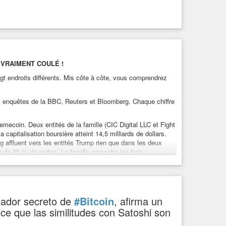
 VRAIMENT COULÉ !
gt endroits différents. Mis côte à côte, vous comprendrez
s enquêtes de la BBC, Reuters et Bloomberg. Chaque chiffre
memecoin. Deux entités de la famille (CIC Digital LLC et Fight
capitalisation boursière atteint 14,5 milliards de dollars.
ng affluent vers les entités Trump rien que dans les deux
s de 85 % de pertes. La famille empoche les frais.
, aujourd’hui 15 cents. Chute de 99 %. Les initiés positionnés
ersonne ne sait qui c’était.
de dollars levés lors de la vente de tokens, environ 300
 Sun investit 75 millions et peu après, la SEC suspend
eador secreto de
#Bitcoin
, afirma un
LFI a généré des centaines de millions pour la famille.
ce que las similitudes con Satoshi son
talisation boursière bondit à 2,2 milliards de dollars. MGX