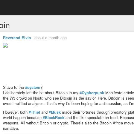
oin
Reverend Elvis
-
about a month ago
Slave to the
#system
?
I deliberately left the bit about Bitcoin in my
#Cypherpunk
Manifesto article.
the W3 crowd on Nostr, who see Bitcoin as the savior. Here, Bitcoin is seen a
oversimplified analyses. That’s why I’d been hoping for a discussion, as I’m
However, both
#Thiel
and
#Musk
made their fortunes through predatory pla
world happen because
#BlackRock
and the like speculate on food. Because 
weapons. All without Bitcoin or crypto. There’s also the Bitcoin Africa move
narrative.