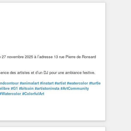
au 27 novembre 2025 à l’adresse 13 rue Pierre de Ronsard
ésence des artistes et d’un DJ pour une ambiance festive.
indcontour
#animalart
#instart
#artist
#watercolor
#turtle
libre
#G1
#bitcoin
#artistoninsta
#ArtCommunity
#Watercolor
#ColorfulArt