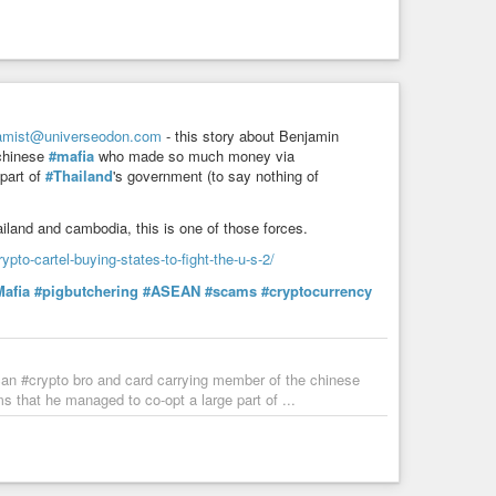
amist@universeodon.com
- this story about Benjamin
 chinese
#mafia
who made so much money via
part of
#Thailand
's government (to say nothing of
ailand and cambodia, this is one of those forces.
to-cartel-buying-states-to-fight-the-u-s-2/
afia
#pigbutchering
#ASEAN
#scams
#cryptocurrency
can #crypto bro and card carrying member of the chinese
that he managed to co-opt a large part of ...