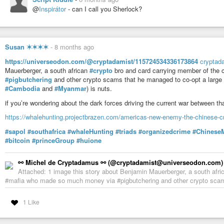
@
Inspirátor
- can I call you Sherlock?
Susan ✶✶✶✶
-
8 months ago
https://universeodon.com/@cryptadamist/115724534336173864
cryptad
Mauerberger, a south african
#crypto
bro and card carrying member of the
#pigbutchering
and other crypto scams that he managed to co-opt a large 
#Cambodia
and
#Myanmar
) is nuts.
if you’re wondering about the dark forces driving the current war between th
https://whalehunting.projectbrazen.com/americas-new-enemy-the-chinese-cryp
#sapol
#southafrica
#whaleHunting
#triads
#organizedcrime
#ChineseM
#bitcoin
#princeGroup
#huione
⚯ Michel de Cryptadamus ⚯ (@cryptadamist@universeodon.com)
Attached: 1 image this story about Benjamin Mauerberger, a south afri
#mafia who made so much money via #pigbutchering and other crypto scams 
1 Like