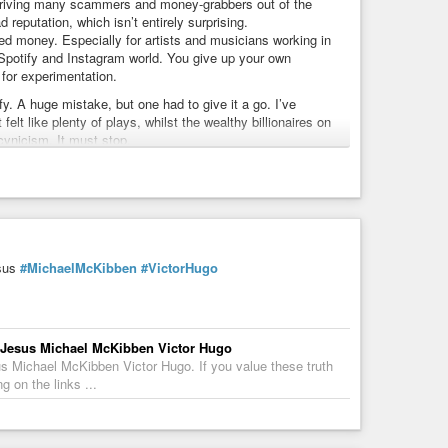
avec la chaîne des deals et les horodatages.
’s driving many scammers and money-grabbers out of the
 reputation, which isn’t entirely surprising.
sur BASF, tu finis au tribunal. Si des milliards sont déplacés
d money. Especially for artists and musicians working in
te BBC avec le mot « frappant ».
e Spotify and Instagram world. You give up your own
for experimentation.
re. Zéro condamnation. Le système fonctionne comme prévu,
. A huge mistake, but one had to give it a go. I’ve
felt like plenty of plays, whilst the wealthy billionaires on
a en prison. Retenez ce chiffre la prochaine fois que
cynicism. It must stop.
ichesses injustes.
s. It’s all still in development, and there’s certainly plenty
 on, for example,
https://nostria.app
; you don’t even need
 field. And start the revolution!
esus
#MichaelMcKibben
#VictorHugo
bculture
#underground
th Jesus Michael McKibben Victor Hugo
 social without the noise.
us Michael McKibben Victor Hugo. If you value these truth
g on the links ...