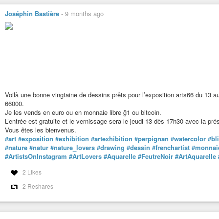
Joséphin Bastière
-
9 months ago
Voilà une bonne vingtaine de dessins prêts pour l’exposition arts66 du 13 
66000.
Je les vends en euro ou en monnaie libre ğ1 ou bitcoin.
L’entrée est gratuite et le vernissage sera le jeudi 13 dès 17h30 avec la pr
Vous êtes les bienvenus.
#art
#exposition
#exhibition
#artexhibition
#perpignan
#watercolor
#bl
#nature
#natur
#nature_lovers
#drawing
#dessin
#frenchartist
#monnaie
#ArtistsOnInstagram
#ArtLovers
#Aquarelle
#FeutreNoir
#ArtAquarelle
2 Likes
2 Reshares