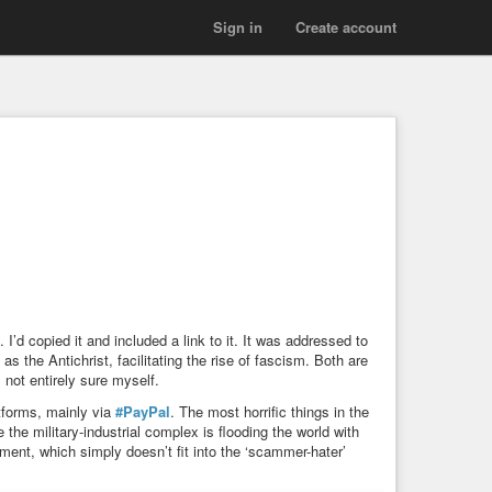
Sign in
Create account
 I’d copied it and included a link to it. It was addressed to
s the Antichrist, facilitating the rise of fascism. Both are
 not entirely sure myself.
tforms, mainly via
#PayPal
. The most horrific things in the
the military-industrial complex is flooding the world with
ment, which simply doesn’t fit into the ‘scammer-hater’