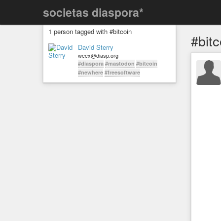
societas diaspora*
1 person tagged with #bitcoin
#bitc
David Sterry
weex@diasp.org
#diaspora
#mastodon
#bitcoin
#newhere
#freesoftware