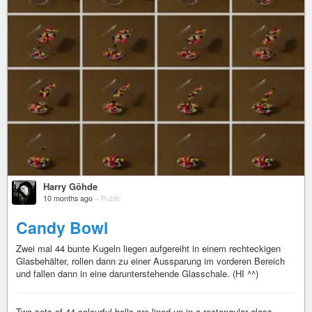
Harry Göhde
10 months ago
–
Public
Candy Bowl
Zwei mal 44 bunte Kugeln liegen aufgereiht in einem rechteckigen
Glasbehälter, rollen dann zu einer Aussparung im vorderen Bereich
und fallen dann in eine darunterstehende Glasschale. (HI ^^)
Two sets of 44 colourful balls are lined up in a rectangular glass