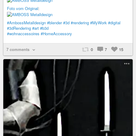
Foto vom Original
:
#AmbossMetalldesign
#blender
#3d
#rendering
#MyWork
#digital
#3dRendering
#art
#b3d
#wohnaccessoires
#HomeAccessory
7 comments
0
7
15