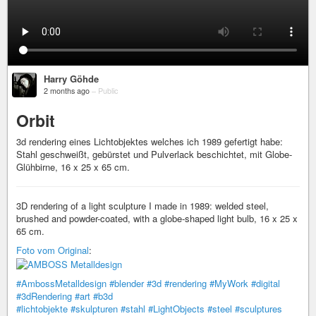
Harry Göhde
2 months ago
–
Public
Orbit
3d rendering eines Lichtobjektes welches ich 1989 gefertigt habe:
Stahl geschweißt, gebürstet und Pulverlack beschichtet, mit Globe-
Glühbirne, 16 x 25 x 65 cm.
3D rendering of a light sculpture I made in 1989: welded steel,
brushed and powder-coated, with a globe-shaped light bulb, 16 x 25 x
65 cm.
Foto vom Original
:
#AmbossMetalldesign
#blender
#3d
#rendering
#MyWork
#digital
#3dRendering
#art
#b3d
#lichtobjekte
#skulpturen
#stahl
#LightObjects
#steel
#sculptures