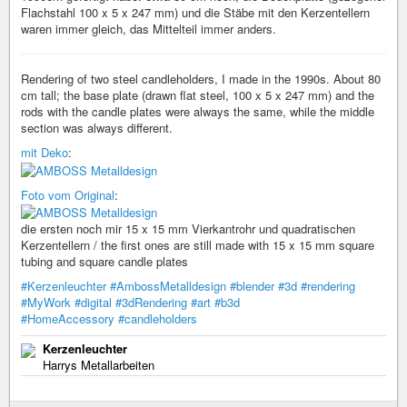
Flachstahl 100 x 5 x 247 mm) und die Stäbe mit den Kerzentellern
waren immer gleich, das Mittelteil immer anders.
Rendering of two steel candleholders, I made in the 1990s. About 80
cm tall; the base plate (drawn flat steel, 100 x 5 x 247 mm) and the
rods with the candle plates were always the same, while the middle
section was always different.
mit Deko
:
Foto vom Original
:
die ersten noch mir 15 x 15 mm Vierkantrohr und quadratischen
Kerzentellern / the first ones are still made with 15 x 15 mm square
tubing and square candle plates
#Kerzenleuchter
#AmbossMetalldesign
#blender
#3d
#rendering
#MyWork
#digital
#3dRendering
#art
#b3d
#HomeAccessory
#candleholders
Kerzenleuchter
Harrys Metallarbeiten