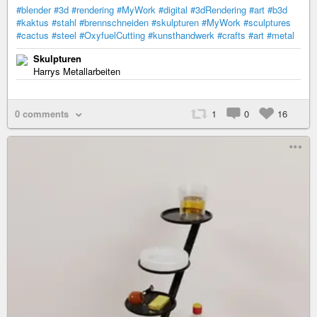
#blender
#3d
#rendering
#MyWork
#digital
#3dRendering
#art
#b3d
#kaktus
#stahl
#brennschneiden
#skulpturen
#MyWork
#sculptures
#cactus
#steel
#OxyfuelCutting
#kunsthandwerk
#crafts
#art
#metal
Skulpturen
Harrys Metallarbeiten
0 comments
1
0
16