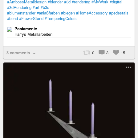
#AmbossMetalldesign
#blender
#3d
#rendering
#MyWork
#digital
#3dRendering
#art
#b3d
#blumenständer
#anlaßfarben
#biegen
#HomeAccessory
#pedestals
#bend
#FlowerStand
#TemperingColors
Postamente
Harrys Metallarbeiten
3 comments
0
3
15