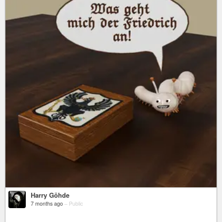
Harry Göhde
7 months ago
–
Public