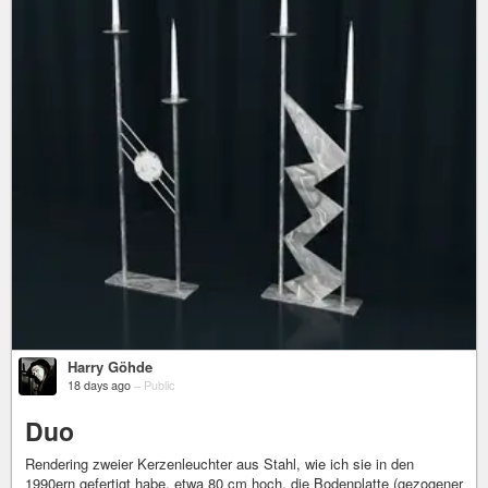
Harry Göhde
18 days ago
–
Public
Duo
Rendering zweier Kerzenleuchter aus Stahl, wie ich sie in den
1990ern gefertigt habe. etwa 80 cm hoch, die Bodenplatte (gezogener