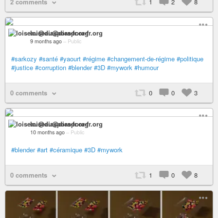
2 comments
1
2
8
loiseau@diaspora-fr.org
9 months ago
–
Public
#sarkozy
#santé
#yaourt
#régime
#changement-de-régime
#politique
#justice
#corruption
#blender
#3D
#mywork
#humour
0 comments
0
0
3
loiseau@diaspora-fr.org
10 months ago
–
Public
#blender
#art
#céramique
#3D
#mywork
0 comments
1
0
8