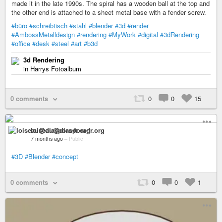
made it in the late 1990s. The spiral has a wooden ball at the top and
the other end is attached to a sheet metal base with a fender screw.
#büro
#schreibtisch
#stahl
#blender
#3d
#render
#AmbossMetalldesign
#rendering
#MyWork
#digital
#3dRendering
#office
#desk
#steel
#art
#b3d
3d Rendering
in Harrys Fotoalbum
0 comments
0
0
15
loiseau@diaspora-fr.org
7 months ago
–
Public
#3D
#Blender
#concept
0 comments
0
0
1