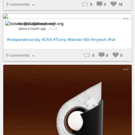
0 comments
0
0
16
loiseau@diaspora-fr.org
about a month ago
–
Public
#independence-day
#USA
#Trump
#blender
#3d
#mywork
#hat
0 comments
0
0
0