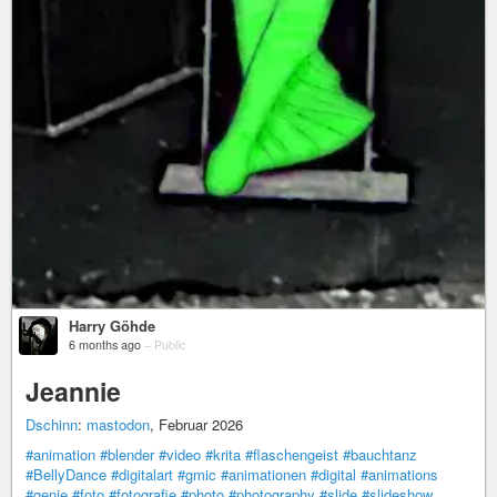
Harry Göhde
6 months ago
–
Public
Jeannie
Dschinn
:
mastodon
, Februar 2026
#animation
#blender
#video
#krita
#flaschengeist
#bauchtanz
#BellyDance
#digitalart
#gmic
#animationen
#digital
#animations
#genie
#foto
#fotografie
#photo
#photography
#slide
#slideshow