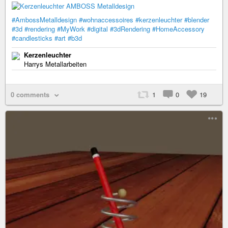
#AmbossMetalldesign
#wohnaccessoires
#kerzenleuchter
#blender
#3d
#rendering
#MyWork
#digital
#3dRendering
#HomeAccessory
#candlesticks
#art
#b3d
Kerzenleuchter
Harrys Metallarbeiten
0 comments
1
0
19