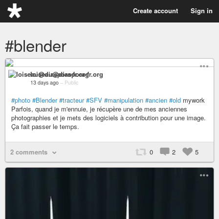
Create account
Sign in
#blender
loiseau@diaspora-fr.org
13 days ago
–
Public
#photo
#Blender
#tracteur
#SFV
#manipulation
#ancien
#old
mywork
Parfois, quand je m'ennuie, je récupère une de mes anciennes
photographies et je mets des logiciels à contribution pour une image.
Ça fait passer le temps.
2 comments
0
2
5