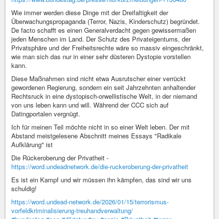
Wie immer werden diese Dinge mit der Dreifaltigkeit der
Überwachungspropaganda (Terror, Nazis, Kinderschutz) begründet.
De facto schafft es einen Generalverdacht gegen gewissermaßen
jeden Menschen im Land. Der Schutz des Privateigentums, der
Privatsphäre und der Freiheitsrechte wäre so massiv eingeschränkt,
wie man sich das nur in einer sehr düsteren Dystopie vorstellen
kann.
Diese Maßnahmen sind nicht etwa Ausrutscher einer verrückt
gewordenen Regierung, sondern ein seit Jahrzehnten anhaltender
Rechtsruck in eine dystopisch-orwellistische Welt, in der niemand
von uns leben kann und will. Während der CCC sich auf
Datingportalen vergnügt.
Ich für meinen Teil möchte nicht in so einer Welt leben. Der mit
Abstand meistgelesene Abschnitt meines Essays "Radikale
Aufklärung" ist
Die Rückeroberung der Privatheit -
https://word.undeadnetwork.de/die-ruckeroberung-der-privatheit
Es ist ein Kampf und wir müssen ihn kämpfen, das sind wir uns
schuldig!
https://word.undead-network.de/2026/01/15/terrorismus-
vorfeldkriminalisierung-treuhandverwaltung/