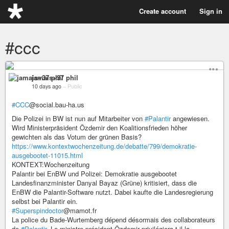
Create account
Sign in
#ccc
jamais+37 phil
10 days ago
–
Public
#CCC
@social.bau-ha.us
Die Polizei in BW ist nun auf Mitarbeiter von
#Palantir
angewiesen.
Wird Ministerpräsident Özdemir den Koalitionsfrieden höher
gewichten als das Votum der grünen Basis?
https://www.kontextwochenzeitung.de/debatte/799/demokratie-
ausgebootet-11015.html
KONTEXT:Wochenzeitung
Palantir bei EnBW und Polizei: Demokratie ausgebootet
Landesfinanzminister Danyal Bayaz (Grüne) kritisiert, dass die
EnBW die Palantir-Software nutzt. Dabei kaufte die Landesregierung
selbst bei Palantir ein.
#Superspindoctor
@mamot.fr
La police du Bade-Wurtemberg dépend désormais des collaborateurs
de
#Palantir
. Le ministre-président Özdemir privilégiera-t-il la