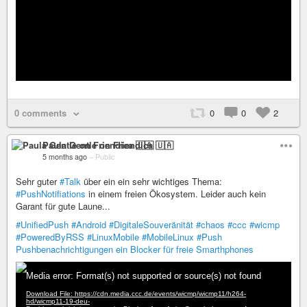
0 comments
0
0
2
Paula Gentle on Friendica 🇺🇦
5 months ago
–
Public
Sehr guter
#Talk
über ein ein sehr wichtiges Thema:
#PushNotifiations
in einem freien Ökosystem. Leider auch kein
Garant für gute Laune...
#UnifiedPush
#Android
#DigitaleSouveränität
#chaos
#ccc
#wicmp
#PoweredByRSS
#LinuxMobile
#MobileLinux
#Push
Pushbenachrichtigungen ein Blocker für freie Smarthphones