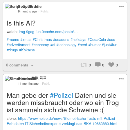
Script Kiddie
9 months ago
–
Public
Is this AI?
watch:
img-9gag-fun.9cache.com/photo/…
#meme
#xmas
#Christmas
#seasons
#holidays
#CocaCola
#ccc
#advertisment
#economy
#ai
#technology
#nerd
#humor
#just4fun
#drugs
#Kokaine
0 comments
0
0
0
Simonalein ⁽⁽⁽i⁾⁾⁾
11 months ago
–
Public
Man gebe der
#Polizei
Daten und sie
werden missbraucht oder wo ein Trog
ist sammeln sich die Schweine :(
siehe:
https://www.heise.de/news/Biometrische-Tests-mit-Polizei-
Echtdaten-IT-Sicherheitsexperte-verklagt-das-BKA-10663880.html