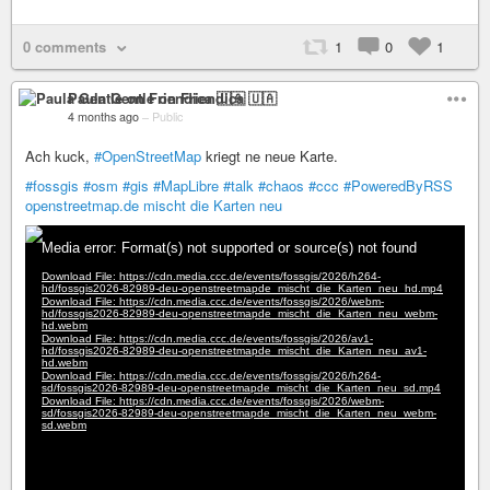
0 comments
1
0
1
Paula Gentle on Friendica 🇺🇦
4 months ago
–
Public
Ach kuck,
#OpenStreetMap
kriegt ne neue Karte.
#fossgis
#osm
#gis
#MapLibre
#talk
#chaos
#ccc
#PoweredByRSS
openstreetmap.de mischt die Karten neu