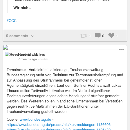
Wir nicht.
#CCC
0 comments
1
0
1
Reverend Elvis
7 months ago
–
Public
Terrorismus, Vorfeldkriminalisierung , Treuhandverwaltung
Bundesregierung sieht vor, Richtlinie zur Terrorismusbekämpfung und
zur Anpassung des Strafrahmens bei geheimdienstlicher
Agententätigkeit einzuführen. Laut dem Berliner Rechtsanwalt Lukas
Theune sollen "präventiv teilweise weit im Vorfeld eigentlicher
Rechtsgutverletzungen angesiedelte Handlungen" strafbar gemacht
werden. Des Weiteren sollen inländische Unternehmen bei Verstößen
gegen restriktive Maßnahmen der EU-Sanktionen unter
Treuhandverwaltung gestellt werden.
Quelle:
www.bundestag.de
-
https://www.bundestag.de/presse/hib/kurzmeldungen-1136606
-
https://www.bundestag.de/presse/hib/kurzmeldungen-1136480