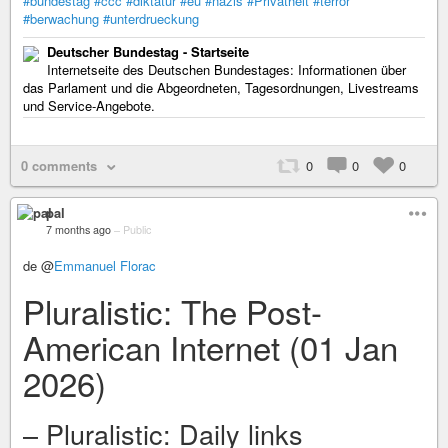
#bundestag
#ccc
#diktatur
#eu
#nazis
#Privatheit
#terror
#berwachung
#unterdrueckung
Deutscher Bundestag - Startseite
Internetseite des Deutschen Bundestages: Informationen über
das Parlament und die Abgeordneten, Tagesordnungen, Livestreams
und Service-Angebote.
0 comments
0
0
0
pal
7 months ago
–
Public
de @
Emmanuel Florac
Pluralistic: The Post-
American Internet (01 Jan
2026)
– Pluralistic: Daily links