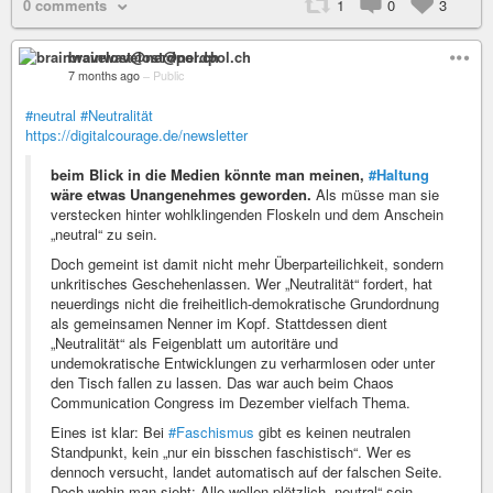
0 comments
1
0
3
brainwavelost@nerdpol.ch
7 months ago
–
Public
#neutral
#Neutralität
https://digitalcourage.de/newsletter
beim Blick in die Medien könnte man meinen,
#Haltung
wäre etwas Unangenehmes geworden.
Als müsse man sie
verstecken hinter wohlklingenden Floskeln und dem Anschein
„neutral“ zu sein.
Doch gemeint ist damit nicht mehr Überparteilichkeit, sondern
unkritisches Geschehenlassen. Wer „Neutralität“ fordert, hat
neuerdings nicht die freiheitlich-demokratische Grundordnung
als gemeinsamen Nenner im Kopf. Stattdessen dient
„Neutralität“ als Feigenblatt um autoritäre und
undemokratische Entwicklungen zu verharmlosen oder unter
den Tisch fallen zu lassen. Das war auch beim Chaos
Communication Congress im Dezember vielfach Thema.
Eines ist klar: Bei
#Faschismus
gibt es keinen neutralen
Standpunkt, kein „nur ein bisschen faschistisch“. Wer es
dennoch versucht, landet automatisch auf der falschen Seite.
Doch wohin man sieht: Alle wollen plötzlich „neutral“ sein.