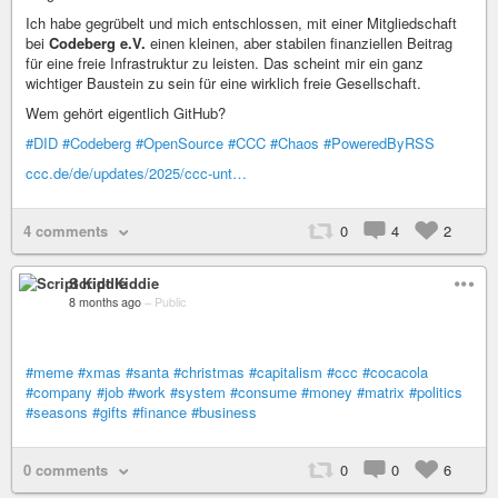
Ich habe gegrübelt und mich entschlossen, mit einer Mitgliedschaft
bei
Codeberg e.V.
einen kleinen, aber stabilen finanziellen Beitrag
für eine freie Infrastruktur zu leisten. Das scheint mir ein ganz
wichtiger Baustein zu sein für eine wirklich freie Gesellschaft.
Wem gehört eigentlich GitHub?
#DID
#Codeberg
#OpenSource
#CCC
#Chaos
#PoweredByRSS
ccc.de/de/updates/2025/ccc-unt…
4 comments
0
4
2
Script Kiddie
8 months ago
–
Public
#meme
#xmas
#santa
#christmas
#capitalism
#ccc
#cocacola
#company
#job
#work
#system
#consume
#money
#matrix
#politics
#seasons
#gifts
#finance
#business
0 comments
0
0
6