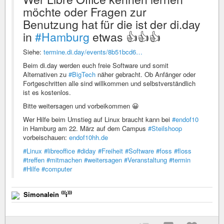
möchte oder Fragen zur
Benutzung hat für die ist der di.day
in
#Hamburg
etwas 👍👍👍
Siehe:
termine.di.day/events/8b51bcd6…
Beim di.day werden euch freie Software und somit
Alternativen zu
#BigTech
näher gebracht. Ob Anfänger oder
Fortgeschritten alle sind willkommen und selbstverständlich
ist es kostenlos.
Bitte weitersagen und vorbeikommen 😀
Wer Hilfe beim Umstieg auf Linux braucht kann bei
#endof10
in Hamburg am 22. März auf dem Campus
#Steilshoop
vorbeischauen:
endof10hh.de
#Linux
#libreoffice
#diday
#Freiheit
#Software
#foss
#floss
#treffen
#mitmachen
#weitersagen
#Veranstaltung
#termin
#Hilfe
#computer
Simonalein ⁽⁽⁽i⁾⁾⁾