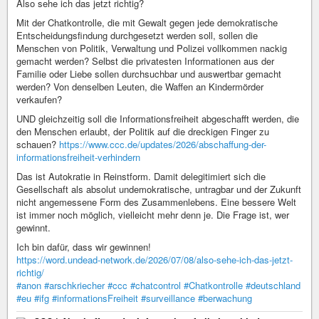
Also sehe ich das jetzt richtig?
Mit der Chatkontrolle, die mit Gewalt gegen jede demokratische
Entscheidungsfindung durchgesetzt werden soll, sollen die
Menschen von Politik, Verwaltung und Polizei vollkommen nackig
gemacht werden? Selbst die privatesten Informationen aus der
Familie oder Liebe sollen durchsuchbar und auswertbar gemacht
werden? Von denselben Leuten, die Waffen an Kindermörder
verkaufen?
UND gleichzeitig soll die Informationsfreiheit abgeschafft werden, die
den Menschen erlaubt, der Politik auf die dreckigen Finger zu
schauen?
https://www.ccc.de/updates/2026/abschaffung-der-
informationsfreiheit-verhindern
Das ist Autokratie in Reinstform. Damit delegitimiert sich die
Gesellschaft als absolut undemokratische, untragbar und der Zukunft
nicht angemessene Form des Zusammenlebens. Eine bessere Welt
ist immer noch möglich, vielleicht mehr denn je. Die Frage ist, wer
gewinnt.
Ich bin dafür, dass wir gewinnen!
https://word.undead-network.de/2026/07/08/also-sehe-ich-das-jetzt-
richtig/
#anon
#arschkriecher
#ccc
#chatcontrol
#Chatkontrolle
#deutschland
#eu
#ifg
#informationsFreiheit
#surveillance
#berwachung