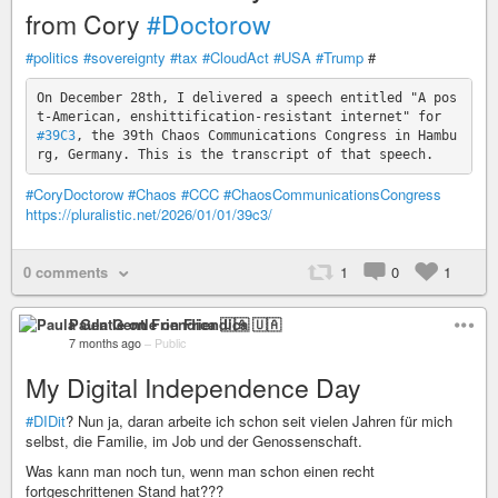
from Cory
#Doctorow
#politics
#sovereignty
#tax
#CloudAct
#USA
#Trump
#
On December 28th, I delivered a speech entitled "A pos
t-American, enshittification-resistant internet" for   
#39C3
, the 39th Chaos Communications Congress in Hambu
#CoryDoctorow
#Chaos
#CCC
#ChaosCommunicationsCongress
https://pluralistic.net/2026/01/01/39c3/
0 comments
1
0
1
Paula Gentle on Friendica 🇺🇦
7 months ago
–
Public
My Digital Independence Day
#DIDit
? Nun ja, daran arbeite ich schon seit vielen Jahren für mich
selbst, die Familie, im Job und der Genossenschaft.
Was kann man noch tun, wenn man schon einen recht
fortgeschrittenen Stand hat???