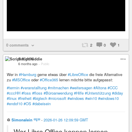
0 comments
2
0
1
Script Kiddie
6 months ago
–
Public
Wer in
#Hamburg
gerne etwas über
#LibreOffice
die freie Alternative
zu
#MSOffice
oder
#Office365
lernen möchte bitte aufgepasst:
#termin
#veranstalltung
#mitmachen
#weitersagen
#Altona
#CCC
#cccHH
#foss
#floss
#Büroanwendung
#Hilfe
#Unterstützung
#diday
#linux
#freiheit
#bigtech
#microsoft
#windows
#win10
#windows10
#endof10
#OS
#dabeisein
♲
Simonalein ⁽⁽⁽i⁾⁾⁾
-
2026-01-26 12:09:59 GMT
Wer Libre Office kennen lernen