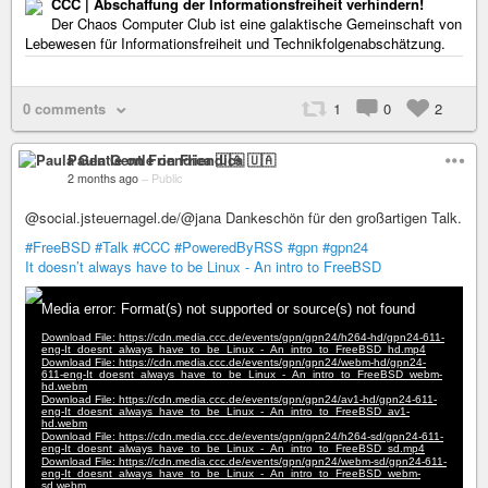
CCC | Abschaffung der Informationsfreiheit verhindern!
Der Chaos Computer Club ist eine galaktische Gemeinschaft von
Lebewesen für Informationsfreiheit und Technikfolgenabschätzung.
0 comments
1
0
2
Paula Gentle on Friendica 🇺🇦
2 months ago
–
Public
@social.jsteuernagel.de/@jana Dankeschön für den großartigen Talk.
#FreeBSD
#Talk
#CCC
#PoweredByRSS
#gpn
#gpn24
It doesn’t always have to be Linux - An intro to FreeBSD