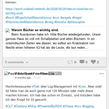
können.
https://word.undead-network.de/2026/05/20/warum-buecher-so-
wichtig-sind/
#buch
#BrgerlicherMaterialismus
#ccc
#engels
#hegel
#HistorischerMaterialismus
#krieg
#literatur
#philosophie
Warum Bücher so wichtig sind.
Beim Ausräumen habe ich 100e Bücher wiedergefunden. Unser
ganzes Haus ist voll mit Schallplatten und alten Büchern. In so
unterirdischen Zeiten wie diesen, wo selbst ein Knäckebrot von
Nestlé einen höheren IQ hat als die Leute, die laut reden...
0 comments
0
0
2
Paula Gentle on Friendica 🇺🇦
4 months ago
–
Public
Hochinteressanter
#Talk
über Log-Management mit
#Loki
. Aber statt
52 hätte man da auch gerne mal 120 Minuten oder mehr draus
machen können. Ich hab das schon im Einsatz, und trotzdem habe
ich den Knopf für 33 gesucht.
#CLT
#Grafana
#Alloy
#PoweredByRSS
#Chaos
#ccc
#logging