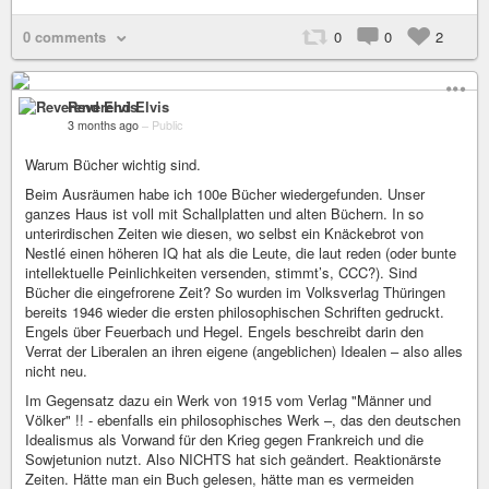
0 comments
0
0
2
Reverend Elvis
3 months ago
–
Public
Warum Bücher wichtig sind.
Beim Ausräumen habe ich 100e Bücher wiedergefunden. Unser
ganzes Haus ist voll mit Schallplatten und alten Büchern. In so
unterirdischen Zeiten wie diesen, wo selbst ein Knäckebrot von
Nestlé einen höheren IQ hat als die Leute, die laut reden (oder bunte
intellektuelle Peinlichkeiten versenden, stimmt’s, CCC?). Sind
Bücher die eingefrorene Zeit? So wurden im Volksverlag Thüringen
bereits 1946 wieder die ersten philosophischen Schriften gedruckt.
Engels über Feuerbach und Hegel. Engels beschreibt darin den
Verrat der Liberalen an ihren eigene (angeblichen) Idealen – also alles
nicht neu.
Im Gegensatz dazu ein Werk von 1915 vom Verlag "Männer und
Völker" !! - ebenfalls ein philosophisches Werk –, das den deutschen
Idealismus als Vorwand für den Krieg gegen Frankreich und die
Sowjetunion nutzt. Also NICHTS hat sich geändert. Reaktionärste
Zeiten. Hätte man ein Buch gelesen, hätte man es vermeiden