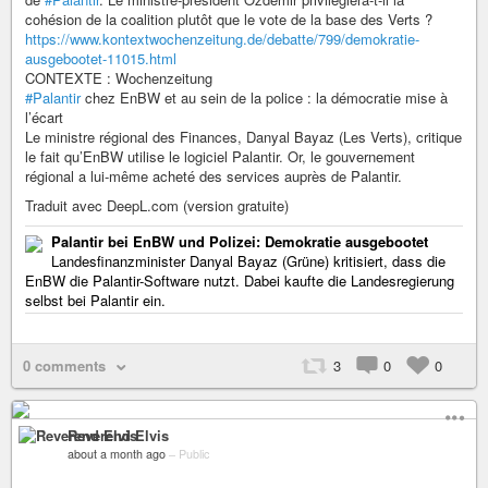
cohésion de la coalition plutôt que le vote de la base des Verts ?
https://www.kontextwochenzeitung.de/debatte/799/demokratie-
ausgebootet-11015.html
CONTEXTE : Wochenzeitung
#Palantir
chez EnBW et au sein de la police : la démocratie mise à
l’écart
Le ministre régional des Finances, Danyal Bayaz (Les Verts), critique
le fait qu’EnBW utilise le logiciel Palantir. Or, le gouvernement
régional a lui-même acheté des services auprès de Palantir.
Traduit avec DeepL.com (version gratuite)
Palantir bei EnBW und Polizei: Demokratie ausgebootet
Landesfinanzminister Danyal Bayaz (Grüne) kritisiert, dass die
EnBW die Palantir-Software nutzt. Dabei kaufte die Landesregierung
selbst bei Palantir ein.
0 comments
3
0
0
Reverend Elvis
about a month ago
–
Public