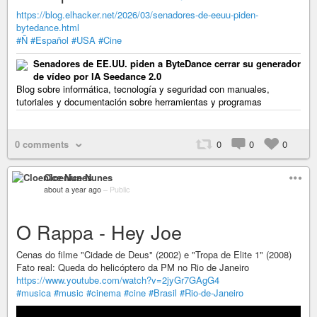
https://blog.elhacker.net/2026/03/senadores-de-eeuu-piden-
bytedance.html
#Ñ
#Español
#USA
#Cine
Senadores de EE.UU. piden a ByteDance cerrar su generador
de vídeo por IA Seedance 2.0
Blog sobre informática, tecnología y seguridad con manuales,
tutoriales y documentación sobre herramientas y programas
0 comments
0
0
0
Cloenice Nunes
about a year ago
–
Public
O Rappa - Hey Joe
Cenas do filme "Cidade de Deus" (2002) e "Tropa de Elite 1" (2008)
Fato real: Queda do helicóptero da PM no Rio de Janeiro
https://www.youtube.com/watch?v=2jyGr7GAgG4
#musica
#music
#cinema
#cine
#Brasil
#Rio-de-Janeiro