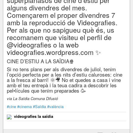
superplanasos de cine d’estiu per
alguns divendres del mes.
Començarem el proper divendres 7
amb la reproducció de Videografies.
Per als que no sapigueu què és, us
recomanem que visiteu el perfil de
@videografies o la web
videografies.wordpress.com ✨
CINE D’ESTIU A LA SAÏDIA🍿
Si no tens plans per als divendres de juliol, tenim
l’opció perfecta per a les nits d’estiu caluroses: cine
a la fresca al barri! 🌞🎥 No et quedes a casa i vine
amb el teu entrepà i la teua cadira a descobrir les
pel•lícules que tenim preparades 🥳
via La Saïdia Comuna Difusió
#cine
#cinema
#Saïdia
#valència
videografies la saïdia