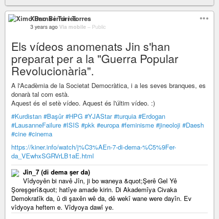
Ximo Bernà i Torres
3 years ago
Via mobile
–
Public
Els vídeos anomenats Jin s'han
preparat per a la "Guerra Popular
Revolucionària".
A l'Acadèmia de la Societat Democràtica, i a les seves branques, es
donarà tal com està.
Aquest és el setè vídeo. Aquest és l'últim vídeo. :)
#Kurdistan
#Başûr
#HPG
#YJAStar
#turquia
#Erdogan
#LausanneFailure
#ISIS
#pkk
#europa
#feminisme
#jineoloji
#Daesh
#cine
#cinema
https://kiner.info/watch/j%C3%AEn-7-di-dema-%C5%9Fer-
da_VEwhxSGRVrLB1aE.html
Jîn_7 (di dema şer da)
⁣Vîdyoyên bi navê Jîn, ji bo waneya &quot;Şerê Gel Yê
Şoreşgerî&quot; hatîye amade kirin. Di Akademîya Civaka
Demokratîk da, û di şaxên wê da, dê wekî wane were dayîn. Ev
vîdyoya heftem e. Vîdyoya dawî ye.