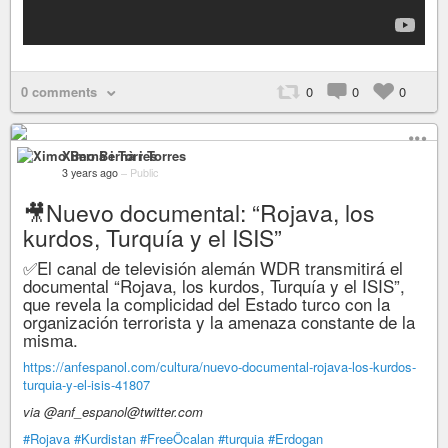
0 comments
0
0
0
Ximo Bernà i Torres
3 years ago
–
Public
🎥Nuevo documental: “Rojava, los
kurdos, Turquía y el ISIS”
✅El canal de televisión alemán WDR transmitirá el
documental “Rojava, los kurdos, Turquía y el ISIS”,
que revela la complicidad del Estado turco con la
organización terrorista y la amenaza constante de la
misma.
https://anfespanol.com/cultura/nuevo-documental-rojava-los-kurdos-
turquia-y-el-isis-41807
via @anf_espanol@twitter.com
#Rojava
#Kurdistan
#FreeÖcalan
#turquia
#Erdogan