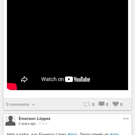
0 comments
0
0
0
Emerson Lóppez
2 years ago
–
Public
Hola a todos, soy Emerson López
#Hola
. Tengo interés en
#arte
,