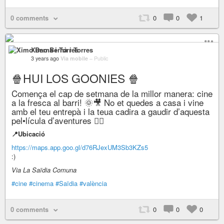
0 comments
0
0
1
Ximo Bernà i Torres
3 years ago
Via mobile
–
Public
🍿HUI LOS GOONIES 🍿
Comença el cap de setmana de la millor manera: cine
a la fresca al barri! 🌞🎥 No et quedes a casa i vine
amb el teu entrepà i la teua cadira a gaudir d’aquesta
pel•lícula d’aventures 🏴‍☠️
📍Ubicació
https://maps.app.goo.gl/d76RJexUM3Sb3KZs5
:)
Via La Saïdia Comuna
#cine
#cinema
#Saïdia
#valència
0 comments
0
0
0