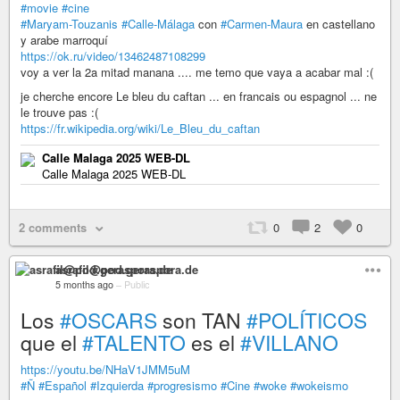
#movie
#cine
#Maryam-Touzanis
#Calle-Málaga
con
#Carmen-Maura
en castellano
y arabe marroquí
https://ok.ru/video/13462487108299
voy a ver la 2a mitad manana .... me temo que vaya a acabar mal :(
je cherche encore Le bleu du caftan ... en francais ou espagnol ... ne
le trouve pas :(
https://fr.wikipedia.org/wiki/Le_Bleu_du_caftan
Calle Malaga 2025 WEB-DL
Calle Malaga 2025 WEB-DL
2 comments
0
2
0
asrafil@pod.geraspora.de
5 months ago
–
Public
Los
#OSCARS
son TAN
#POLÍTICOS
que el
#TALENTO
es el
#VILLANO
https://youtu.be/NHaV1JMM5uM
#Ñ
#Español
#Izquierda
#progresismo
#Cine
#woke
#wokeismo