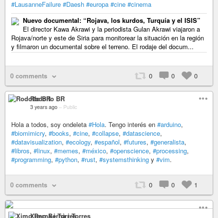
#LausanneFailure
#Daesh
#europa
#cine
#cinema
Nuevo documental: “Rojava, los kurdos, Turquía y el ISIS”
El director Kawa Akrawi y la periodista Gulan Akrawi viajaron a
Rojava/norte y este de Siria para monitorear la situación en la región
y filmaron un documental sobre el terreno. El rodaje del docum...
0 comments
0
0
0
Rodolfo BR
3 years ago
–
Public
Hola a todos, soy ondeleta
#Hola
. Tengo interés en
#arduino
,
#biomimicry
,
#books
,
#cine
,
#collapse
,
#datascience
,
#datavisualization
,
#ecology
,
#español
,
#futures
,
#generalista
,
#libros
,
#linux
,
#memes
,
#méxico
,
#openscience
,
#processing
,
#programming
,
#python
,
#rust
,
#systemsthinking
y
#vim
.
0 comments
0
0
1
Ximo Bernà i Torres