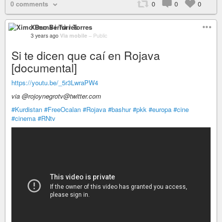
0 comments
0
0
0
Ximo Bernà i Torres
3 years ago
Via mobile
–
Public
Si te dicen que caí en Rojava
[documental]
https://youtu.be/_5r3LwraPW4
via @rojoynegrotv@twitter.com
#Kurdistan
#FreeOcalan
#Rojava
#bashur
#pkk
#europa
#cine
#cinema
#RNtv