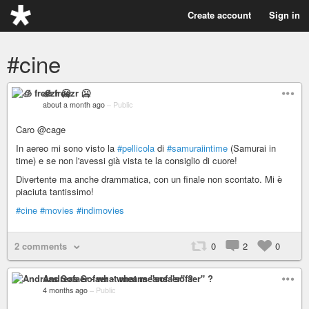
Create account
Sign in
#cine
🧊 freezr 🥶
about a month ago
–
Public
Caro @cage
In aereo mi sono visto la
#pellicola
di
#samuraiintime
(Samurai in
time) e se non l'avessi già vista te la consiglio di cuore!
Divertente ma anche drammatica, con un finale non scontato. Mi è
piaciuta tantissimo!
#cine
#movies
#indimovies
2 comments
0
2
0
Andreas Sofaer - what means "sofaer" ?
4 months ago
–
Public