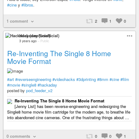
#cine
y
#libros
.
1 comment
2
1
0
Hackaday (unofficial)
3 years ago
–
Public
Re-Inventing The Single 8 Home
Movie Format
#art
#reverseengineering
#videohacks
#3dprinting
#8mm
#cine
#film
#movie
#single8
#hackaday
posted by
pod_feeder_v2
Re-Inventing The Single 8 Home Movie Format
[Jenny List] has been reverse-engineering and redesigning the
Single8 home movie film cartridge for the modern age, to breathe life
into abandoned cine cameras. One of the frustrating things about …
0 comments
0
0
1