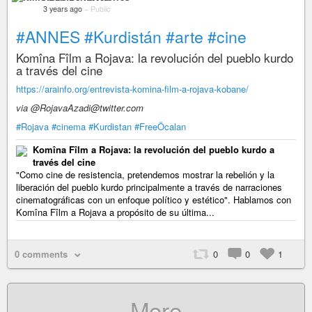
3 years ago
–
Public
#ANNES
#Kurdistán
#arte
#cine
Komîna Fîlm a Rojava: la revolución del pueblo kurdo
a través del cine
https://arainfo.org/entrevista-komina-film-a-rojava-kobane/
via @RojavaAzadi@twitter.com
#Rojava
#cinema
#Kurdistan
#FreeÖcalan
Komîna Fîlm a Rojava: la revolución del pueblo kurdo a
través del cine
"Como cine de resistencia, pretendemos mostrar la rebelión y la
liberación del pueblo kurdo principalmente a través de narraciones
cinematográficas con un enfoque político y estético". Hablamos con
Komîna Fîlm a Rojava a propósito de su última...
0 comments
0
0
1
More