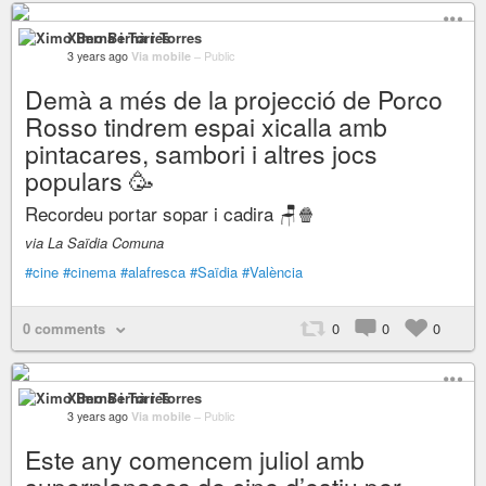
Ximo Bernà i Torres
3 years ago
Via mobile
–
Public
Demà a més de la projecció de Porco
Rosso tindrem espai xicalla amb
pintacares, sambori i altres jocs
populars 🥳
Recordeu portar sopar i cadira 🪑🍿
via La Saïdia Comuna
#cine
#cinema
#alafresca
#Saïdia
#València
0 comments
0
0
0
Ximo Bernà i Torres
3 years ago
Via mobile
–
Public
Este any comencem juliol amb