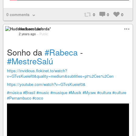
0 comments
0
0
0
Hudson Lacerda*
2 years ago
–
Public
Sonho da
#Rabeca
-
#MestreSalú
https://invidious.flokinet.to/watch?
v=GTvsKueief0&quality=medium&subtitles=pt%2Ces%2Cen
https://youtube.com/watch?v=GTvsKueief0&
#música
#Brasil
#music
#musique
#Musik
#Музик
#cultura
#culture
#Pernambuco
#coco