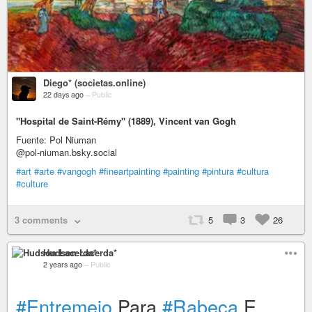
Diego* (societas.online)
22 days ago
–
Public
"Hospital de Saint-Rémy" (1889), Vincent van Gogh
Fuente: Pol Niuman
@pol-niuman.bsky.social
#art
#arte
#vangogh
#fineartpainting
#painting
#pintura
#cultura
#culture
3 comments
5
3
26
Hudson Lacerda*
2 years ago
–
Public
#Entremeio
Para
#Rabeca
E