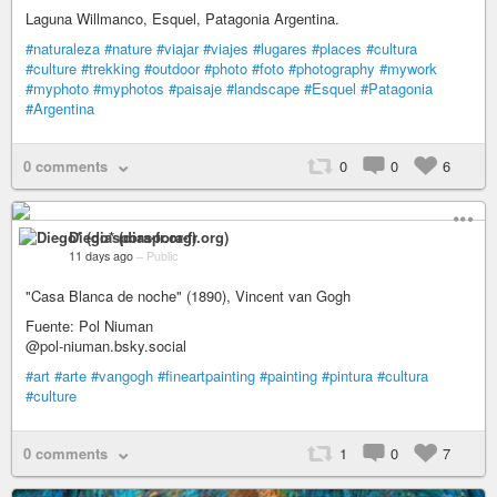
Laguna Willmanco, Esquel, Patagonia Argentina.
#naturaleza
#nature
#viajar
#viajes
#lugares
#places
#cultura
#culture
#trekking
#outdoor
#photo
#foto
#photography
#mywork
#myphoto
#myphotos
#paisaje
#landscape
#Esquel
#Patagonia
#Argentina
0 comments
0
0
6
Diego* (diaspora-fr.org)
11 days ago
–
Public
"Casa Blanca de noche" (1890), Vincent van Gogh
Fuente: Pol Niuman
@pol-niuman.bsky.social
#art
#arte
#vangogh
#fineartpainting
#painting
#pintura
#cultura
#culture
0 comments
1
0
7