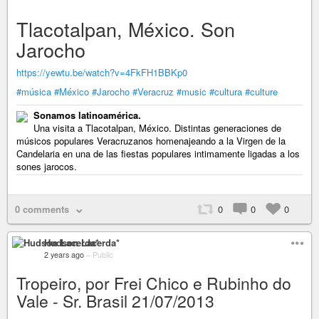
Tlacotalpan, México. Son
Jarocho
https://yewtu.be/watch?v=4FkFH1BBKp0
#música
#México
#Jarocho
#Veracruz
#music
#cultura
#culture
Sonamos latinoamérica.
Una visita a Tlacotalpan, México. Distintas generaciones de
músicos populares Veracruzanos homenajeando a la Virgen de la
Candelaria en una de las fiestas populares intimamente ligadas a los
sones jarocos.
0 comments
0
0
0
Hudson Lacerda*
2 years ago
–
Public
Tropeiro, por Frei Chico e Rubinho do
Vale - Sr. Brasil 21/07/2013