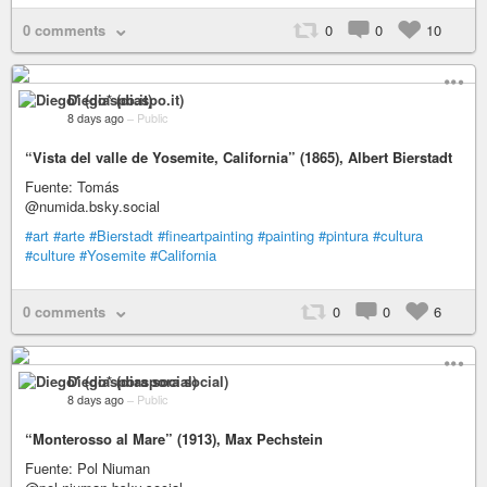
0 comments
0
0
10
Diego* (diaspo.it)
8 days ago
–
Public
“Vista del valle de Yosemite, California” (1865), Albert Bierstadt
Fuente: Tomás
@numida.bsky.social
#art
#arte
#Bierstadt
#fineartpainting
#painting
#pintura
#cultura
#culture
#Yosemite
#California
0 comments
0
0
6
Diego* (diaspora social)
8 days ago
–
Public
“Monterosso al Mare” (1913), Max Pechstein
Fuente: Pol Niuman