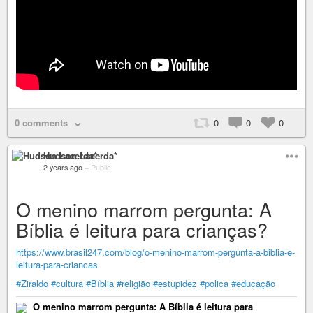
0 comments
0
0
0
Hudson Lacerda*
2 years ago
–
Public
O menino marrom pergunta: A
Bíblia é leitura para crianças?
https://www.brasil247.com/blog/o-menino-marrom-pergunta-a-biblia-e-
leitura-para-criancas
#Ziraldo
#cultura
#Bíblia
#religião
#estupidez
#polica
#educação
O menino marrom pergunta: A Bíblia é leitura para