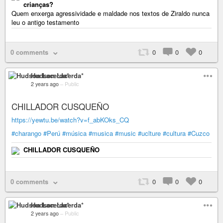
crianças?
Quem enxerga agressividade e maldade nos textos de Ziraldo nunca
leu o antigo testamento
0 comments
0
0
0
Hudson Lacerda*
2 years ago
–
Public
CHILLADOR CUSQUEÑO
https://yewtu.be/watch?v=f_abKOks_CQ
#charango
#Perú
#música
#musica
#music
#uclture
#cultura
#Cuzco
CHILLADOR CUSQUEÑO
0 comments
0
0
0
Hudson Lacerda*
2 years ago
–
Public