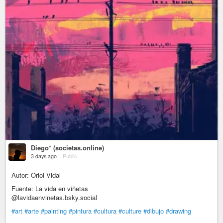
Diego* (societas.online)
3 days ago
–
Public
Autor: Oriol Vidal
Fuente: La vida en viñetas
@lavidaenvinetas.bsky.social
#art
#arte
#painting
#pintura
#cultura
#culture
#dibujo
#drawing