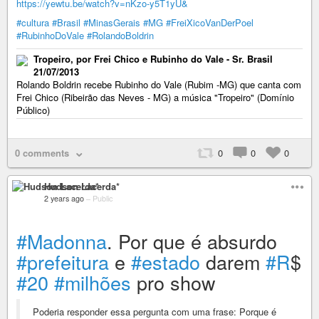
https://yewtu.be/watch?v=nKzo-y5T1yU&
#cultura
#Brasil
#MinasGerais
#MG
#FreiXicoVanDerPoel
#RubinhoDoVale
#RolandoBoldrin
Tropeiro, por Frei Chico e Rubinho do Vale - Sr. Brasil
21/07/2013
Rolando Boldrin recebe Rubinho do Vale (Rubim -MG) que canta com
Frei Chico (Ribeirão das Neves - MG) a música "Tropeiro" (Domínio
Público)
0 comments
0
0
0
Hudson Lacerda*
2 years ago
–
Public
#Madonna
. Por que é absurdo
#prefeitura
e
#estado
darem
#R
$
#20
#milhões
pro show
Poderia responder essa pergunta com uma frase: Porque é