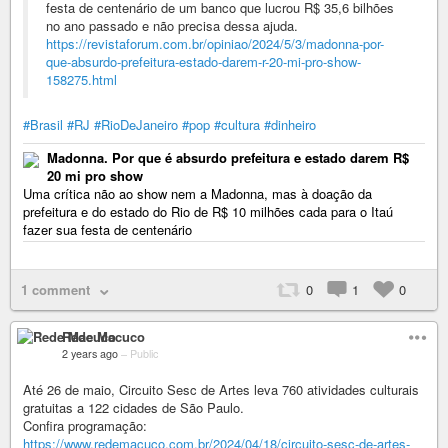
festa de centenário de um banco que lucrou R$ 35,6 bilhões
no ano passado e não precisa dessa ajuda.
https://revistaforum.com.br/opiniao/2024/5/3/madonna-por-
que-absurdo-prefeitura-estado-darem-r-20-mi-pro-show-
158275.html
#Brasil
#RJ
#RioDeJaneiro
#pop
#cultura
#dinheiro
Madonna. Por que é absurdo prefeitura e estado darem R$
20 mi pro show
Uma crítica não ao show nem a Madonna, mas à doação da
prefeitura e do estado do Rio de R$ 10 milhões cada para o Itaú
fazer sua festa de centenário
1 comment
0
1
0
Rede Macuco
2 years ago
–
Public
Até 26 de maio, Circuito Sesc de Artes leva 760 atividades culturais
gratuitas a 122 cidades de São Paulo.
Confira programação:
https://www.redemacuco.com.br/2024/04/18/circuito-sesc-de-artes-