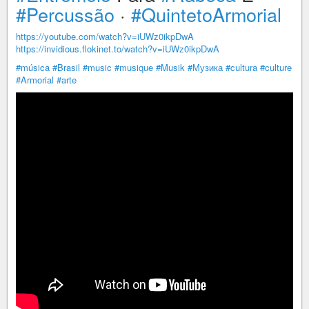
#Percussão
·
#QuintetoArmorial
https://youtube.com/watch?v=iUWz0ikpDwA
https://invidious.flokinet.to/watch?v=iUWz0ikpDwA
#música
#Brasil
#music
#musique
#Musik
#Музика
#cultura
#culture
#Armorial
#arte