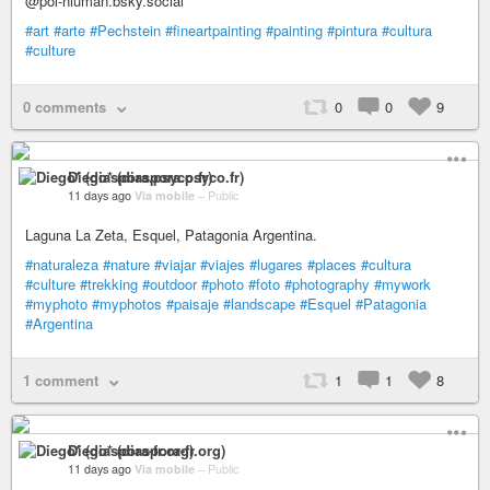
@pol-niuman.bsky.social
#art
#arte
#Pechstein
#fineartpainting
#painting
#pintura
#cultura
#culture
0 comments
0
0
9
Diego* (diaspora.psyco.fr)
11 days ago
Via mobile
–
Public
Laguna La Zeta, Esquel, Patagonia Argentina.
#naturaleza
#nature
#viajar
#viajes
#lugares
#places
#cultura
#culture
#trekking
#outdoor
#photo
#foto
#photography
#mywork
#myphoto
#myphotos
#paisaje
#landscape
#Esquel
#Patagonia
#Argentina
1 comment
1
1
8
Diego* (diaspora-fr.org)
11 days ago
Via mobile
–
Public