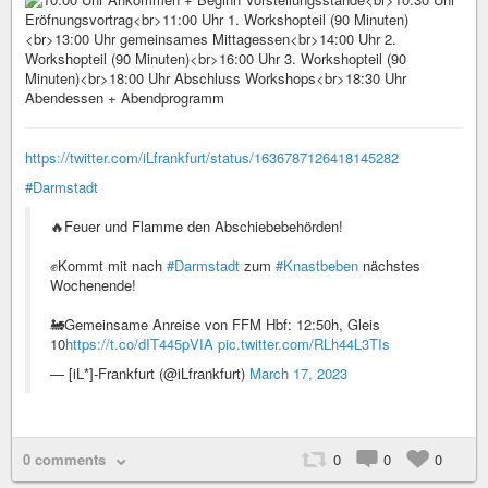
https://twitter.com/iLfrankfurt/status/1636787126418145282
#Darmstadt
🔥Feuer und Flamme den Abschiebebehörden!
✊Kommt mit nach
#Darmstadt
zum
#Knastbeben
nächstes
Wochenende!
🚂Gemeinsame Anreise von FFM Hbf: 12:50h, Gleis
10
https://t.co/dIT445pVIA
pic.twitter.com/RLh44L3TIs
— [iL*]-Frankfurt (@iLfrankfurt)
March 17, 2023
0 comments
0
0
0