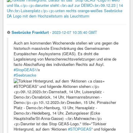
♲
Seebrücke Frankfurt
-
2023-12-07 10:35:40 GMT
Auch am kommenden Wochenende stellen wir uns gegen die
historisch massivste Einschränkung des Gemeinsamen
Europäischen Asylsystems (GEAS). Es droht die
Legalisierung von Menschenrechtsverletzungen und eine de
facto Abschaffung des individuellen Rechts auf Asyl.
#StopGEAS1
/x
#Seebruecke
#STOPGEAS” und folgende Aktionen stehen:</p>
<p>09\.12.2023<br>Darmstadt, 14 Uhr, Luisenplatz -
Demo<br>Osnabrück, 14 Uhr, Haarmannsbrunnen -
Demo</p><p>10\.12.2023<br>Dresden, 15 Uhr, Pirnaischer
Platz - Demo<br>Hamburg, 13 Uhr, Hansaplatz -
Demo<br>Heidelberg, 14 Uhr, Zeitungsleser (Ecke
Hauptstraße/St-Anna-Gasse) -<br>Mahnwache</p>
<p>Darunter ist das Stop GEAS-Logo." title="Türkiser
Hintergrund, auf dem “Aktionen
#STOPGEAS
” und folgende