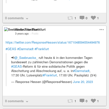
0 comments
1
0
1
Seebrücke Frankfurt
3 years ago
–
Public
https://twitter.com/ResponseHessen/status/1671048594554494976
#GEAS
#Darmstadt
#Frankfurt
📢
@_Seebruecke_
ruft heute & in den kommenden Tagen
bundesweit zu zahlreichen Demonstrationen gegen die
#GEAS
-Reform & für eine solidarische Politik gegen
Abschottung und Abschreckung auf, u. a. in
#Darmstadt
,
17:30 Uhr, Luisenplatz
#Frankfurt
, 17:00 Uhr, Paulsplatz (3/4)
— Response Hessen (@ResponseHessen)
June 20, 2023
0 comments
1
0
1