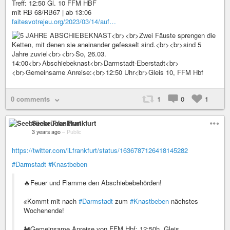
Treff: 12:50 Gl. 10 FFM HBF
mit RB 68/RB67 | ab 13:06
faitesvotrejeu.org/2023/03/14/auf…
0 comments
1
0
1
Seebrücke Frankfurt
3 years ago
–
Public
https://twitter.com/iLfrankfurt/status/1636787126418145282
#Darmstadt
#Knastbeben
🔥Feuer und Flamme den Abschiebebehörden!
✊Kommt mit nach
#Darmstadt
zum
#Knastbeben
nächstes
Wochenende!
🚂Gemeinsame Anreise von FFM Hbf: 12:50h, Gleis