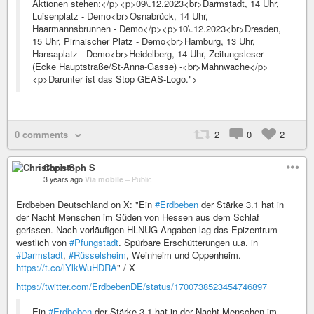
Aktionen stehen:</p><p>09\.12.2023<br>Darmstadt, 14 Uhr,
Luisenplatz - Demo<br>Osnabrück, 14 Uhr,
Haarmannsbrunnen - Demo</p><p>10\.12.2023<br>Dresden,
15 Uhr, Pirnaischer Platz - Demo<br>Hamburg, 13 Uhr,
Hansaplatz - Demo<br>Heidelberg, 14 Uhr, Zeitungsleser
(Ecke Hauptstraße/St-Anna-Gasse) -<br>Mahnwache</p>
<p>Darunter ist das Stop GEAS-Logo.">
0 comments
2
0
2
Christoph S
3 years ago
Via mobile
–
Public
Erdbeben Deutschland on X: "Ein
#Erdbeben
der Stärke 3.1 hat in
der Nacht Menschen im Süden von Hessen aus dem Schlaf
gerissen. Nach vorläufigen HLNUG-Angaben lag das Epizentrum
westlich von
#Pfungstadt
. Spürbare Erschütterungen u.a. in
#Darmstadt
,
#Rüsselsheim
, Weinheim und Oppenheim.
https://t.co/lYlkWuHDRA
" / X
https://twitter.com/ErdbebenDE/status/1700738523454746897
Ein
#Erdbeben
der Stärke 3.1 hat in der Nacht Menschen im