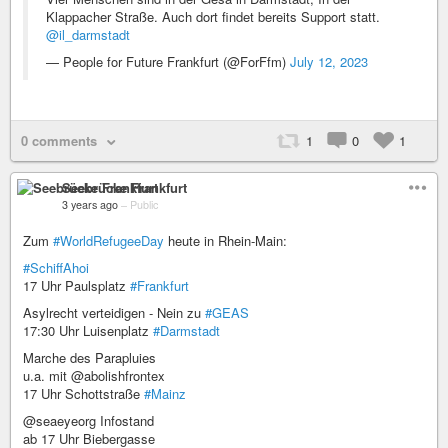
Klappacher Straße. Auch dort findet bereits Support statt.
@il_darmstadt
— People for Future Frankfurt (@ForFfm)
July 12, 2023
0 comments
1
0
1
Seebrücke Frankfurt
3 years ago
–
Public
Zum
#WorldRefugeeDay
heute in Rhein-Main:
#SchiffAhoi
17 Uhr Paulsplatz
#Frankfurt
Asylrecht verteidigen - Nein zu
#GEAS
17:30 Uhr Luisenplatz
#Darmstadt
Marche des Parapluies
u.a. mit @abolishfrontex
17 Uhr Schottstraße
#Mainz
@seaeyeorg Infostand
ab 17 Uhr Biebergasse