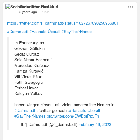
Seebrücke Frankfurt
3 years ago
–
Public
https://twitter.com/il_darmstadt/status/1627267090250956801
#Darmstadt
#HanauIstÜberall
#SayTheirNames
In Erinnerung an
Gökhan Gültekin
Sedat Gürbüz
Said Nesar Hashemi
Mercedes Kierpacz
Hamza Kurtović
Vili Viorel Păun
Fatih Saraçoğlu
Ferhat Unvar
Kaloyan Velkov
haben wir gemeinsam mit vielen anderen ihre Namen in
#Darmstadt
sichtbar gemacht.
#HanauIstÜberall
#SayTheirNames
pic.twitter.com/DWBorPp3Fh
— [IL*] Darmstadt (@il_darmstadt)
February 19, 2023