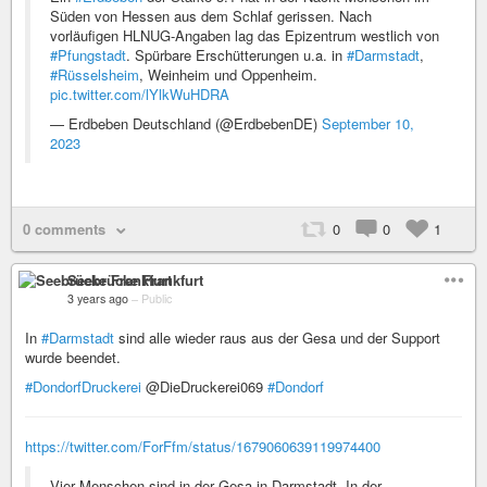
Süden von Hessen aus dem Schlaf gerissen. Nach
vorläufigen HLNUG-Angaben lag das Epizentrum westlich von
#Pfungstadt
. Spürbare Erschütterungen u.a. in
#Darmstadt
,
#Rüsselsheim
, Weinheim und Oppenheim.
pic.twitter.com/lYlkWuHDRA
— Erdbeben Deutschland (@ErdbebenDE)
September 10,
2023
0 comments
0
0
1
Seebrücke Frankfurt
3 years ago
–
Public
In
#Darmstadt
sind alle wieder raus aus der Gesa und der Support
wurde beendet.
#DondorfDruckerei
@DieDruckerei069
#Dondorf
https://twitter.com/ForFfm/status/1679060639119974400
Vier Menschen sind in der Gesa in Darmstadt, In der