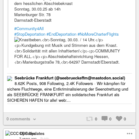
dem hesslichen Abschiebeknast
Sonntag, 30.03.25 ab 14h
Marienburger Str. 78
Darmstadt-Eberstadt
#Community4All
#StopDeportation
#EndDeportation
#NoMoreCharterFlights
Seebrücke Frankfurt (@seebrueckeffm@mastodon.social)
8.62K Posts, 908 Following, 2.4K Followers · Wir kämpfen für
sichere Fluchtwege, eine Entkriminalisierung der Seenotrettung und
als SEEBRÜCKE FRANKFURT ein solidarisches Frankfurt als
SICHEREN HAFEN für alle! web:...
0 comments
0
0
0
CCC Updates
2 years ago
–
Public