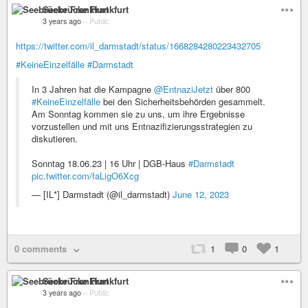
Seebrücke Frankfurt
3 years ago
–
Public
https://twitter.com/il_darmstadt/status/1668284280223432705
#KeineEinzelfälle
#Darmstadt
In 3 Jahren hat die Kampagne
@EntnaziJetzt
über 800
#KeineEinzelfälle
bei den Sicherheitsbehörden gesammelt.
Am Sonntag kommen sie zu uns, um ihre Ergebnisse
vorzustellen und mit uns Entnazifizierungsstrategien zu
diskutieren.
Sonntag 18.06.23 | 16 Uhr | DGB-Haus
#Darmstadt
pic.twitter.com/faLigO6Xcg
— [IL*] Darmstadt (@il_darmstadt)
June 12, 2023
0 comments
1
0
1
Seebrücke Frankfurt
3 years ago
–
Public