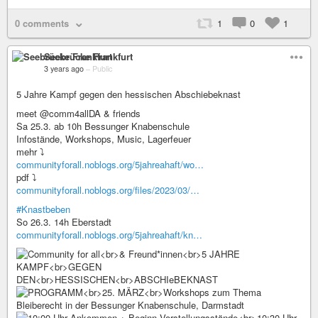
0 comments
1
0
1
Seebrücke Frankfurt
3 years ago
–
Public
5 Jahre Kampf gegen den hessischen Abschiebeknast
meet @comm4allDA & friends
Sa 25.3. ab 10h Bessunger Knabenschule
Infostände, Workshops, Music, Lagerfeuer
mehr ⤵️
communityforall.noblogs.org/5jahreahaft/wo…
pdf ⤵️
communityforall.noblogs.org/files/2023/03/…
#Knastbeben
So 26.3. 14h Eberstadt
communityforall.noblogs.org/5jahreahaft/kn…