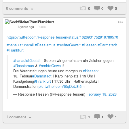
0 comments
0
0
0
Seebrücke Frankfurt
3 years ago
–
Public
https://twitter.com/ResponseHessen/status/1626931752919789570
#hanauistüberall
#Rassismus
#rechteGewalt
#Hessen
#Darmstadt
#Frankfurt
#hanauistüberall
- Setzen wir gemeinsam ein Zeichen gegen
#Rassismus
&
#rechteGewalt
!
Die Veranstaltungen heute und morgen in
#Hessen
:
18. Februar
#Darmstadt
I Karolinenplatz I 19 Uhr I
Kundgebung
#Frankfurt
l 17:30 Uhr | Rathenauplatz l
Demonstration
pic.twitter.com/t0qDpU8I5m
— Response Hessen (@ResponseHessen)
February 18, 2023
1 comment
1
1
1