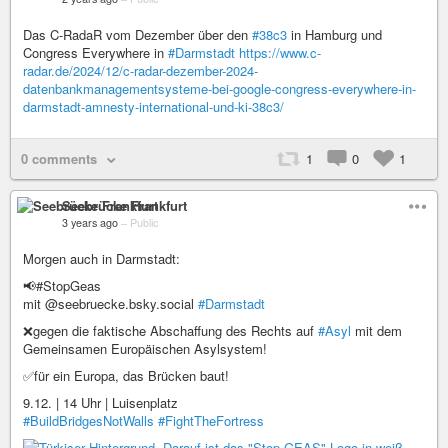
Das C-RadaR vom Dezember über den
#38c3
in Hamburg und
Congress Everywhere in
#Darmstadt
https://www.c-
radar.de/2024/12/c-radar-dezember-2024-
datenbankmanagementsysteme-bei-google-congress-everywhere-in-
darmstadt-amnesty-international-und-ki-38c3/
0 comments
1
0
1
Seebrücke Frankfurt
3 years ago
–
Public
Morgen auch in Darmstadt:
📢#StopGeas
mit @seebruecke.bsky.social
#Darmstadt
❌gegen die faktische Abschaffung des Rechts auf
#Asyl
mit dem
Gemeinsamen Europäischen Asylsystem!
✅für ein Europa, das Brücken baut!
9.12. | 14 Uhr | Luisenplatz
#BuildBridgesNotWalls
#FightTheFortress