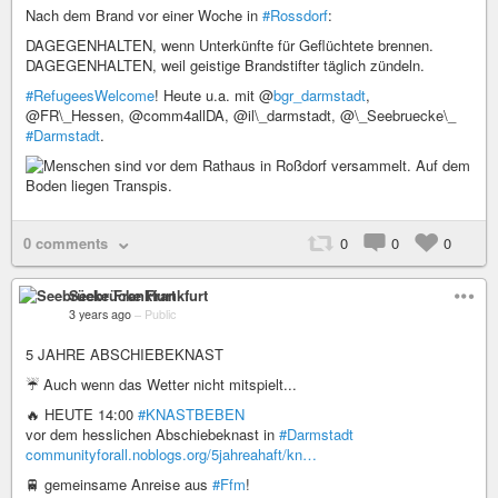
Nach dem Brand vor einer Woche in
#Rossdorf
:
DAGEGENHALTEN, wenn Unterkünfte für Geflüchtete brennen.
DAGEGENHALTEN, weil geistige Brandstifter täglich zündeln.
#RefugeesWelcome
! Heute u.a. mit @
bgr_darmstadt
,
@FR\_Hessen, @comm4allDA, @il\_darmstadt, @\_Seebruecke\_
#Darmstadt
.
0 comments
0
0
0
Seebrücke Frankfurt
3 years ago
–
Public
5 JAHRE ABSCHIEBEKNAST
☔️ Auch wenn das Wetter nicht mitspielt...
🔥 HEUTE 14:00
#KNASTBEBEN
vor dem hesslichen Abschiebeknast in
#Darmstadt
communityforall.noblogs.org/5jahreahaft/kn…
🚆 gemeinsame Anreise aus
#Ffm
!