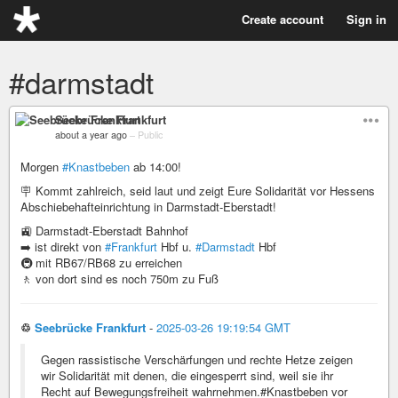
Create account
Sign in
#darmstadt
Seebrücke Frankfurt
about a year ago
–
Public
Morgen
#Knastbeben
ab 14:00!
🪧 Kommt zahlreich, seid laut und zeigt Eure Solidarität vor Hessens
Abschiebehafteinrichtung in Darmstadt-Eberstadt!
🚉 Darmstadt-Eberstadt Bahnhof
➡️ ist direkt von
#Frankfurt
Hbf u.
#Darmstadt
Hbf
🚇 mit RB67/RB68 zu erreichen
🚶 von dort sind es noch 750m zu Fuß
♲
Seebrücke Frankfurt
-
2025-03-26 19:19:54 GMT
Gegen rassistische Verschärfungen und rechte Hetze zeigen
wir Solidarität mit denen, die eingesperrt sind, weil sie ihr
Recht auf Bewegungsfreiheit wahrnehmen.#Knastbeben vor