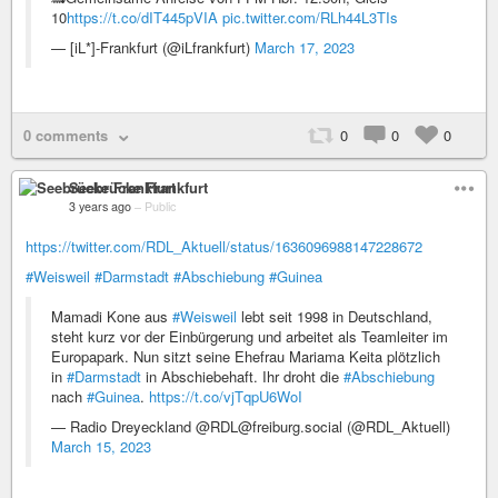
10
https://t.co/dIT445pVIA
pic.twitter.com/RLh44L3TIs
— [iL*]-Frankfurt (@iLfrankfurt)
March 17, 2023
0 comments
0
0
0
Seebrücke Frankfurt
3 years ago
–
Public
https://twitter.com/RDL_Aktuell/status/1636096988147228672
#Weisweil
#Darmstadt
#Abschiebung
#Guinea
Mamadi Kone aus
#Weisweil
lebt seit 1998 in Deutschland,
steht kurz vor der Einbürgerung und arbeitet als Teamleiter im
Europapark. Nun sitzt seine Ehefrau Mariama Keita plötzlich
in
#Darmstadt
in Abschiebehaft. Ihr droht die
#Abschiebung
nach
#Guinea
.
https://t.co/vjTqpU6WoI
— Radio Dreyeckland @RDL@freiburg.social (@RDL_Aktuell)
March 15, 2023