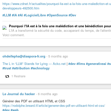
https://www.zdnet.fr/actualites/pourquoi-lia-est-a-la-fois-une-malediction-et-u
developpeurs-492500.htm
#LLM
#IA
#AI
#LogicielLibre
#OpenSource
#Dev
Pourquoi l'IA est à la fois une malédiction et une bénédiction pou
L'IA a transformé la sécurité du code, accaparant du temps, de l'attention
Voici comment.
ohdeifepha@diaspora-fr.org
-
5 months ago
The L in “LLM” Stands for Lying — Acko.net
|
#dev
#llms
#generativeai
#s
#trust
#attribution
#technology
1 Reshare
Le Journal du hacker
-
6 months ago
Générer des PDF en utilisant HTML et CSS
https://rodolphe.breard.tf/article/generer-des-pdf-en-utilisant-html-et-css/
#dev
#web