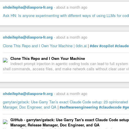
ohdeifepha@diaspora-fr.org
-
about a month ago
Ask HN: Is anyone experimenting with different ways of using LLMs for co
ohdeifepha@diaspora-fr.org
-
about a month ago
Clone This Repo and I Own Your Machine | 0din.ai
|
#dev
#copilot
#claud
Clone This Repo and I Own Your Machine
Indirect prompt injection in agentic coding tools can lead to full sys
shell commands, access files, and make network calls without clear user vis
ohdeifepha@diaspora-fr.org
-
about a month ago
garrytan/gstack: Use Garry Tan’s exact Claude Code setup: 23 opinionated
Manager, Doc Engineer, and QA
|
#softwareengineering
#claudecode
#ge
GitHub - garrytan/gstack: Use Garry Tan's exact Claude Code setup
Manager, Release Manager, Doc Engineer, and QA