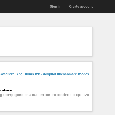
Sign in
Create account
Databricks Blog
|
#llms
#dev
#copilot
#benchmark
#codex
odebase
g coding agents on a multi-million line codebase to optimize