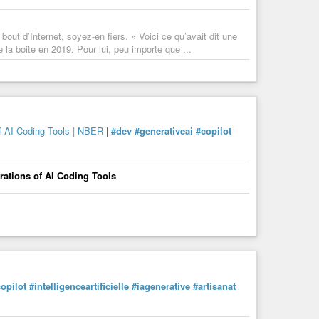
ut d’Internet, soyez-en fiers. » Voici ce qu’avait dit une
la boite en 2019. Pour lui, peu importe que ...
of AI Coding Tools | NBER
|
#dev
#generativeai
#copilot
rations of AI Coding Tools
opilot
#intelligenceartificielle
#iagenerative
#artisanat