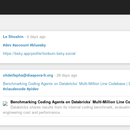
Le Shoshin
-
6 days ago
#dev
#account
#bluesky
https://bsky.app/profile/lionbum.bsky.social
ohdeifepha@diaspora-fr.org
-
28 days ago
Benchmarking Coding Agents on Databricks’ Multi-Million Line Codebase | 
#claudecode
#pidev
Benchmarking Coding Agents on Databricks’ Multi-Million Line C
Databricks shares results from its internal coding benchmark, evaluatin
engineering cost and performance.