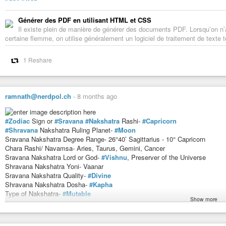
Générer des PDF en utilisant HTML et CSS
Il existe plein de manière de générer des documents PDF. Lorsqu’on 
certaine flemme, on utilise généralement un logiciel de traitement de texte t
1 Reshare
ramnath@nerdpol.ch
-
8 months ago
#Zodiac
Sign or
#Sravana
#Nakshatra
Rashi-
#Capricorn
#Shravana
Nakshatra Ruling Planet-
#Moon
Sravana Nakshatra Degree Range- 26°40’ Sagittarius - 10° Capricorn
Chara Rashi/ Navamsa- Aries, Taurus, Gemini, Cancer
Sravana Nakshatra Lord or God-
#Vishnu
, Preserver of the Universe
Shravana Nakshatra Yoni- Vaanar
Sravana Nakshatra Quality-
#Divine
Shravana Nakshatra Dosha-
#Kapha
Type of Nakshatra-
#Mutable
Show more
Sravana Nakshatra Dasha- 10 years
Shravana Nakshatra Numerical Potency- 22
Sravana Nakshatra Gender-
#Male