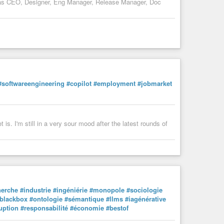
e as CEO, Designer, Eng Manager, Release Manager, Doc
#softwareengineering
#copilot
#employment
#jobmarket
is. I'm still in a very sour mood after the latest rounds of
herche
#industrie
#ingéniérie
#monopole
#sociologie
blackbox
#ontologie
#sémantique
#llms
#iagénérative
uption
#responsabilité
#économie
#bestof