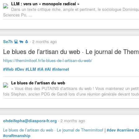
LLM : vers un « monopole radical »
Dans un texte critique riche, ample et pertinent, le sociologue Dominiq
Sciences Po, ...
Se7h 💻 🐃 🐧
-
2 months ago
Le blues de l’artisan du web · Le journal de Them
https://themimitoof.fr/le-blues-de-l-artisan-du-web/
#Web
#Dev
#LLM
#IA
#AI
#Internet
Le blues de l'artisan du web
« Vous êtes des PUTAINS d’artisans du web ! Vous maintenez un petit bo
fois Stephan, ancien PDG de Gandi lors d’une réunion générale devant toute 
ohdeifepha@diaspora-fr.org
-
2 months ago
Le blues de l’artisan du web · Le journal de Themimitoof
|
#dev
#carrière
#c
#craftmanship