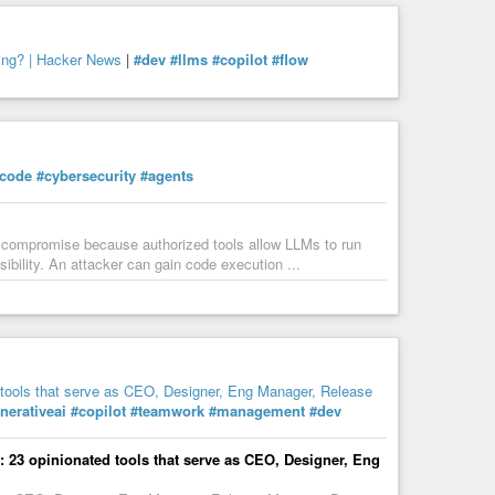
ding? | Hacker News
|
#dev
#llms
#copilot
#flow
ecode
#cybersecurity
#agents
tem compromise because authorized tools allow LLMs to run
ibility. An attacker can gain code execution ...
 tools that serve as CEO, Designer, Eng Manager, Release
nerativeai
#copilot
#teamwork
#management
#dev
: 23 opinionated tools that serve as CEO, Designer, Eng