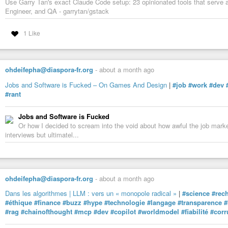
Use Garry Tan's exact Claude Code setup: 23 opinionated tools that serv
Engineer, and QA - garrytan/gstack
1 Like
ohdeifepha@diaspora-fr.org
-
about a month ago
Jobs and Software is Fucked – On Games And Design
|
#job
#work
#dev
#rant
Jobs and Software is Fucked
Or how I decided to scream into the void about how awful the job market 
interviews but ultimatel...
ohdeifepha@diaspora-fr.org
-
about a month ago
Dans les algorithmes | LLM : vers un « monopole radical »
|
#science
#rec
#éthique
#finance
#buzz
#hype
#technologie
#langage
#transparence
#
#rag
#chainofthought
#mcp
#dev
#copilot
#worldmodel
#fiabilité
#corr