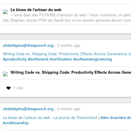
Le blues de l'artisan du web
« Vous êtes des PUTAINS d’artisans du web ! Vous maintenez un petit bo
fois Stephan, ancien PDG de Gandi lors d’une réunion générale devant toute 
ohdeifepha@diaspora-fr.org
-
2 months ago
Writing Code vs. Shipping Code: Productivity Effects Across Generations 
#productivity
#bottleneck
#verification
#softwareengineering
Writing Code vs. Shipping Code: Productivity Effects Across Gene
1 Like
ohdeifepha@diaspora-fr.org
-
2 months ago
Le blues de l’artisan du web · Le journal de Themimitoof
|
#dev
#carrière
#c
#craftmanship