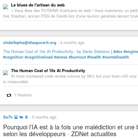
Le blues de l'artisan du web
« Vous êtes des PUTAINS d’artisans du web ! Vous maintenez un petit bo
fois Stephan, ancien PDG de Gandi lors d’une réunion générale devant toute 
ohdeifepha@diaspora-fr.org
-
4 months ago
The Human Cost of 10x AI Productivity - by Denis Stetskov
|
#dev
#engin
#cognition
#cognitiveload
#stress
#burnout
#health
#mentalhealth
The Human Cost of 10x AI Productivity
AI tools increased code review volume by 98% but your brain still runs 
is measurable.
1 Reshare
Se7h 💻 🐃 🐧
-
5 months ago
Pourquoi l’IA est à la fois une malédiction et une b
selon les développeurs · ZDNet actualites