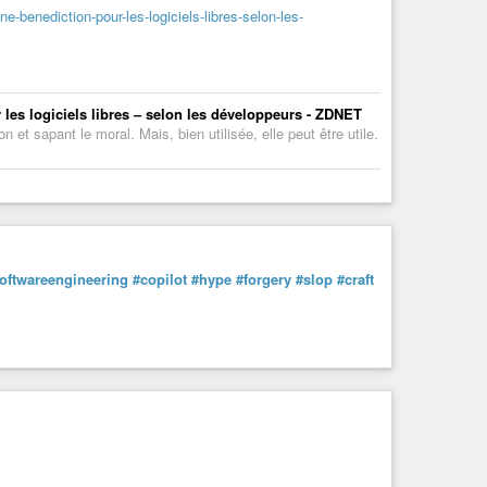
ne-benediction-pour-les-logiciels-libres-selon-les-
r les logiciels libres – selon les développeurs - ZDNET
 et sapant le moral. Mais, bien utilisée, elle peut être utile.
oftwareengineering
#copilot
#hype
#forgery
#slop
#craft