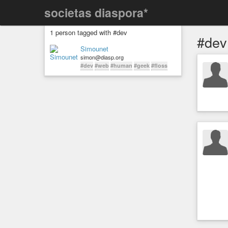
societas diaspora*
1 person tagged with #dev
#dev
Simounet
simon@diasp.org
#dev
#web
#human
#geek
#floss