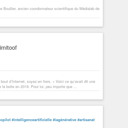
ue Boullier, ancien coordonnateur scientifique du Médialab de
imitoof
ut d’Internet, soyez-en fiers. » Voici ce qu’avait dit une
la boite en 2019. Pour lui, peu importe que ...
opilot
#intelligenceartificielle
#iagénérative
#artisanat