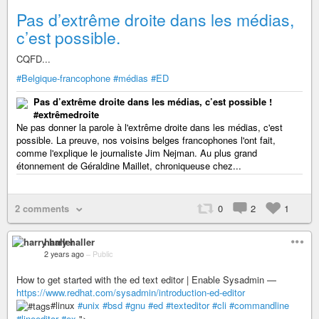
Pas d’extrême droite dans les médias,
c’est possible.
CQFD...
#Belgique-francophone
#médias
#ED
Pas d’extrême droite dans les médias, c’est possible !
#extrêmedroite
Ne pas donner la parole à l'extrême droite dans les médias, c'est
possible. La preuve, nos voisins belges francophones l'ont fait,
comme l'explique le journaliste Jim Nejman. Au plus grand
étonnement de Géraldine Maillet, chroniqueuse chez...
2 comments
0
2
1
harry haller
2 years ago
–
Public
How to get started with the ed text editor | Enable Sysadmin —
https://www.redhat.com/sysadmin/introduction-ed-editor
#linux
#unix
#bsd
#gnu
#ed
#texteditor
#cli
#commandline
#lineeditor
#ex
">