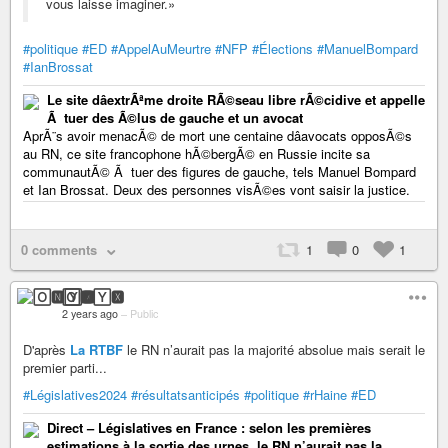
vous laisse imaginer.»
#politique
#ED
#AppelAuMeurtre
#NFP
#Élections
#ManuelBompard
#IanBrossat
Le site dâextrÃªme droite RÃ©seau libre rÃ©cidive et appelle
Ã tuer des Ã©lus de gauche et un avocat
AprÃ¨s avoir menacÃ© de mort une centaine dâavocats opposÃ©s
au RN, ce site francophone hÃ©bergÃ© en Russie incite sa
communautÃ© Ã tuer des figures de gauche, tels Manuel Bompard
et Ian Brossat. Deux des personnes visÃ©es vont saisir la justice.
0 comments
1
0
1
🄾🅽🅈🆇
2 years ago
–
Public
D'après
La RTBF
le RN n’aurait pas la majorité absolue mais serait le
premier parti...
#Législatives2024
#résultatsanticipés
#politique
#rHaine
#ED
Direct – Législatives en France : selon les premières
estimations à la sortie des urnes, le RN n’aurait pas la