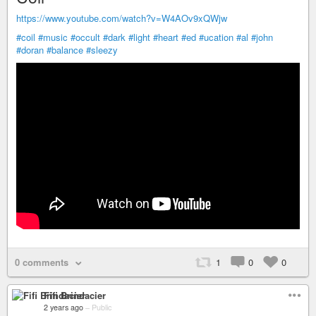
https://www.youtube.com/watch?v=W4AOv9xQWjw
#coil
#music
#occult
#dark
#light
#heart
#ed
#ucation
#al
#john
#doran
#balance
#sleezy
0 comments
1
0
0
Fifi Brindacier
2 years ago
–
Public