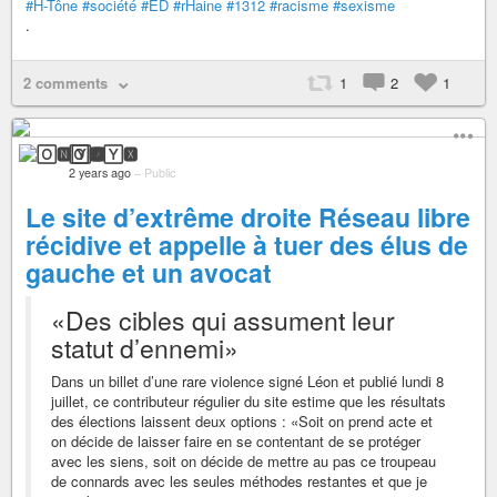
#H-Tône
#société
#ED
#rHaine
#1312
#racisme
#sexisme
.
2 comments
1
2
1
🄾🅽🅈🆇
2 years ago
–
Public
Le site d’extrême droite Réseau libre
récidive et appelle à tuer des élus de
gauche et un avocat
«Des cibles qui assument leur
statut d’ennemi»
Dans un billet d’une rare violence signé Léon et publié lundi 8
juillet, ce contributeur régulier du site estime que les résultats
des élections laissent deux options : «Soit on prend acte et
on décide de laisser faire en se contentant de se protéger
avec les siens, soit on décide de mettre au pas ce troupeau
de connards avec les seules méthodes restantes et que je