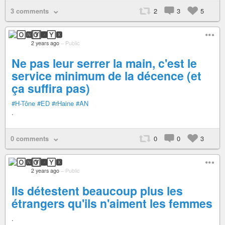
3 comments
2
3
5
🄾🅽🅈🆇
2 years ago
–
Public
Ne pas leur serrer la main, c'est le
service minimum de la décence (et
ça suffira pas)
#H-Tône
#ED
#rHaine
#AN
.
0 comments
0
0
3
🄾🅽🅈🆇
2 years ago
–
Public
Ils détestent beaucoup plus les
étrangers qu'ils n'aiment les femmes
.