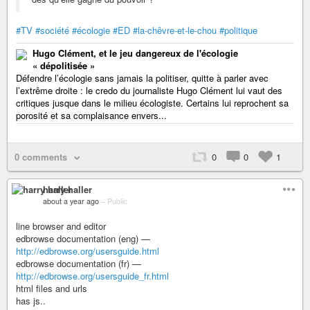
#TV
#société
#écologie
#ED
#la-chêvre-et-le-chou
#politique
Hugo Clément, et le jeu dangereux de l'écologie
« dépolitisée »
Défendre l’écologie sans jamais la politiser, quitte à parler avec
l’extrême droite : le credo du journaliste Hugo Clément lui vaut des
critiques jusque dans le milieu écologiste. Certains lui reprochent sa
porosité et sa complaisance envers...
0 comments
0
0
1
harry haller
about a year ago
–
Public
line browser and editor
edbrowse documentation (eng) —
http://edbrowse.org/usersguide.html
edbrowse documentation (fr) —
http://edbrowse.org/usersguide_fr.html
html files and urls
has js..