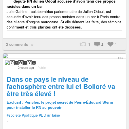
député RN Julien Odoul accusée d’avoir tenu des propos
racistes dans un bar
Julie Gahinet, collaboratrice parlementaire de Julien Odoul, est
accusée d’avoir tenu des propos racistes dans un bar à Paris contre
des clients d’origine marocaine. Si elle dément les faits, des témoins
confirment et trois plaintes ont été déposées.
2 comments
1
2
1
🄾🅽🅈🆇
2 years ago
–
Public
Dans ce pays le niveau de
fachosphère entre lui et Bolloré va
être très élevé !
Exclusif : Périclès, le projet secret de Pierre-Édouard Stérin
pour installer le RN au pouvoir
#société
#politique
#ED
#rHaine
.