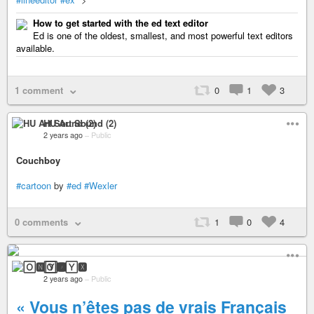
How to get started with the ed text editor
Ed is one of the oldest, smallest, and most powerful text editors
available.
1 comment
0
1
3
HU Art Sound (2)
2 years ago
–
Public
Couchboy
#cartoon
by
#ed
#Wexler
0 comments
1
0
4
🄾🅽🅈🆇
2 years ago
–
Public
« Vous n’êtes pas de vrais Français