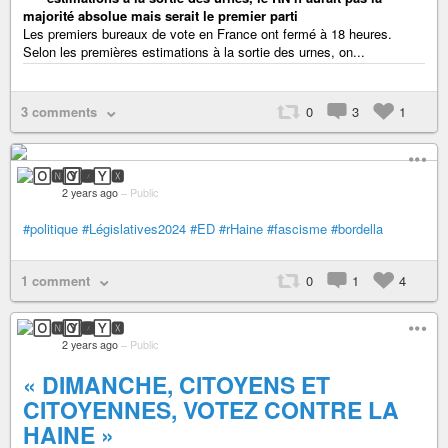
majorité absolue mais serait le premier parti
Les premiers bureaux de vote en France ont fermé à 18 heures.
Selon les premières estimations à la sortie des urnes, on...
3 comments
0
3
1
🄾🅽🅈🆇
2 years ago
–
Public
#politique
#Législatives2024
#ED
#rHaine
#fascisme
#bordella
1 comment
0
1
4
🄾🅽🅈🆇
2 years ago
–
Public
« DIMANCHE, CITOYENS ET
CITOYENNES, VOTEZ CONTRE LA
HAINE »