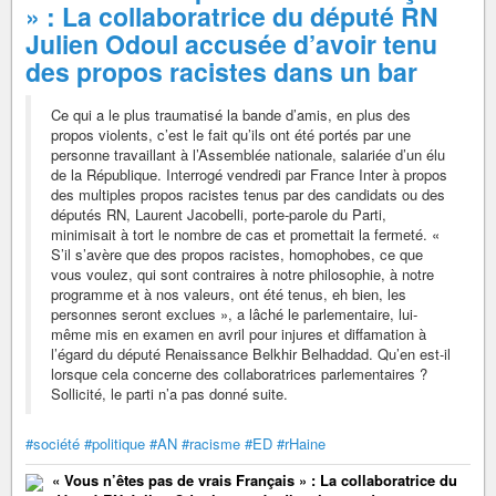
» : La collaboratrice du député RN
Julien Odoul accusée d’avoir tenu
des propos racistes dans un bar
Ce qui a le plus traumatisé la bande d’amis, en plus des
propos violents, c’est le fait qu’ils ont été portés par une
personne travaillant à l’Assemblée nationale, salariée d’un élu
de la République. Interrogé vendredi par France Inter à propos
des multiples propos racistes tenus par des candidats ou des
députés RN, Laurent Jacobelli, porte-parole du Parti,
minimisait à tort le nombre de cas et promettait la fermeté. «
S’il s’avère que des propos racistes, homophobes, ce que
vous voulez, qui sont contraires à notre philosophie, à notre
programme et à nos valeurs, ont été tenus, eh bien, les
personnes seront exclues », a lâché le parlementaire, lui-
même mis en examen en avril pour injures et diffamation à
l’égard du député Renaissance Belkhir Belhaddad. Qu’en est-il
lorsque cela concerne des collaboratrices parlementaires ?
Sollicité, le parti n’a pas donné suite.
#société
#politique
#AN
#racisme
#ED
#rHaine
« Vous n’êtes pas de vrais Français » : La collaboratrice du