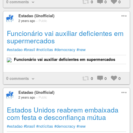
0 comments
0
0
0
Estadao (Unofficial)
2 years ago
–
Public
Funcionário vai auxiliar deficientes em
supermercados
#estadao
#brasil
#notícitas
#democracy
#new
Funcionário vai auxiliar deficientes em supermercados
0 comments
0
0
0
Estadao (Unofficial)
2 years ago
–
Public
Estados Unidos reabrem embaixada
com festa e desconfiança mútua
#estadao
#brasil
#notícitas
#democracy
#new