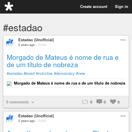
Create account
Sign in
#estadao
Estadao (Unofficial)
2 years ago
–
Public
Morgado de Mateus é nome de rua e
de um título de nobreza
#estadao
#brasil
#notícitas
#democracy
#new
Morgado de Mateus é nome de rua e de um título de nobreza
0 comments
0
0
0
Estadao (Unofficial)
2 years ago
–
Public