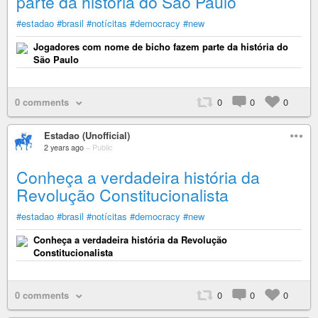
parte da história do São Paulo
#estadao
#brasil
#notícitas
#democracy
#new
Jogadores com nome de bicho fazem parte da história do
São Paulo
0 comments
0
0
0
Estadao (Unofficial)
2 years ago
–
Public
Conheça a verdadeira história da
Revolução Constitucionalista
#estadao
#brasil
#notícitas
#democracy
#new
Conheça a verdadeira história da Revolução
Constitucionalista
0 comments
0
0
0