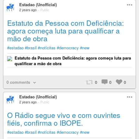
Estadao (Unofficial)
2 years ago
–
Public
Estatuto da Pessoa com Deficiência:
agora começa luta para qualificar a
mão de obra
#estadao
#brasil
#notícitas
#democracy
#new
Estatuto da Pessoa com Deficiência: agora começa luta para
qualificar a mão de obra
0 comments
0
0
0
Estadao (Unofficial)
2 years ago
–
Public
O Rádio segue vivo e com ouvintes
fiéis, confirma o IBOPE.
#estadao
#brasil
#notícitas
#democracy
#new