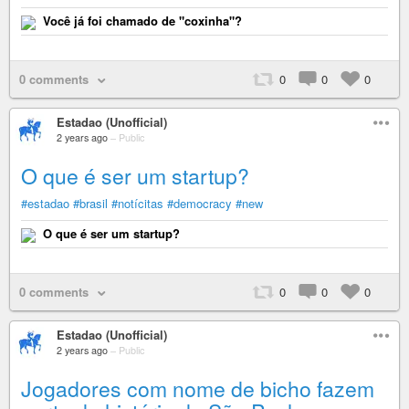
Você já foi chamado de "coxinha"?
0 comments
0
0
0
Estadao (Unofficial)
2 years ago
–
Public
O que é ser um startup?
#estadao
#brasil
#notícitas
#democracy
#new
O que é ser um startup?
0 comments
0
0
0
Estadao (Unofficial)
2 years ago
–
Public
Jogadores com nome de bicho fazem