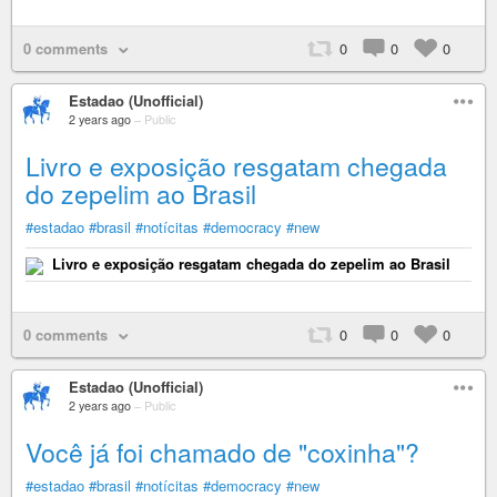
0 comments
0
0
0
Estadao (Unofficial)
2 years ago
–
Public
Livro e exposição resgatam chegada
do zepelim ao Brasil
#estadao
#brasil
#notícitas
#democracy
#new
Livro e exposição resgatam chegada do zepelim ao Brasil
0 comments
0
0
0
Estadao (Unofficial)
2 years ago
–
Public
Você já foi chamado de "coxinha"?
#estadao
#brasil
#notícitas
#democracy
#new