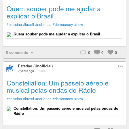
Quem souber pode me ajudar a
explicar o Brasil
#estadao
#brasil
#notícitas
#democracy
#new
Quem souber pode me ajudar a explicar o Brasil
0 comments
0
0
0
Estadao (Unofficial)
2 years ago
–
Public
Constellation: Um passeio aéreo e
musical pelas ondas do Rádio
#estadao
#brasil
#notícitas
#democracy
#new
Constellation: Um passeio aéreo e musical pelas ondas do
Rádio