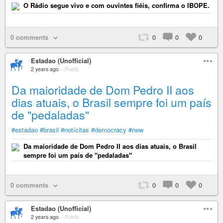
O Rádio segue vivo e com ouvintes fiéis, confirma o IBOPE.
0 comments
0
0
0
Estadao (Unofficial)
2 years ago
–
Public
Da maioridade de Dom Pedro II aos
dias atuais, o Brasil sempre foi um país
de "pedaladas"
#estadao
#brasil
#notícitas
#democracy
#new
Da maioridade de Dom Pedro II aos dias atuais, o Brasil
sempre foi um país de "pedaladas"
0 comments
0
0
0
Estadao (Unofficial)
2 years ago
–
Public