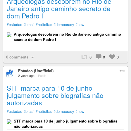
Arqueólogas descobrem no Rio de
Janeiro antigo caminho secreto de
dom Pedro I
#estadao
#brasil
#notícitas
#democracy
#new
Arqueólogas descobrem no Rio de Janeiro antigo caminho
secreto de dom Pedro I
0 comments
0
0
0
Estadao (Unofficial)
2 years ago
–
Public
STF marca para 10 de junho
julgamento sobre biografias não
autorizadas
#estadao
#brasil
#notícitas
#democracy
#new
STF marca para 10 de junho julgamento sobre biografias
não autorizadas