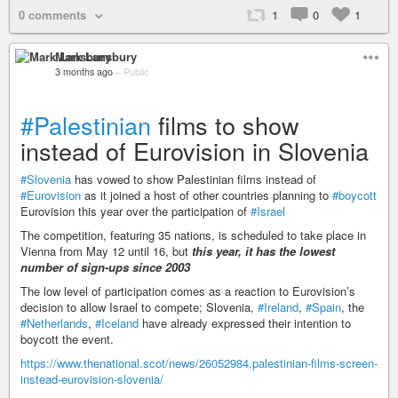
0 comments
1
0
1
Mark Lansbury
3 months ago
–
Public
#Palestinian
films to show
instead of Eurovision in Slovenia
#Slovenia
has vowed to show Palestinian films instead of
#Eurovision
as it joined a host of other countries planning to
#boycott
Eurovision this year over the participation of
#Israel
The competition, featuring 35 nations, is scheduled to take place in
Vienna from May 12 until 16, but
this year, it has the lowest
number of sign-ups since 2003
The low level of participation comes as a reaction to Eurovision’s
decision to allow Israel to compete; Slovenia,
#Ireland
,
#Spain
, the
#Netherlands
,
#Iceland
have already expressed their intention to
boycott the event.
https://www.thenational.scot/news/26052984.palestinian-films-screen-
instead-eurovision-slovenia/