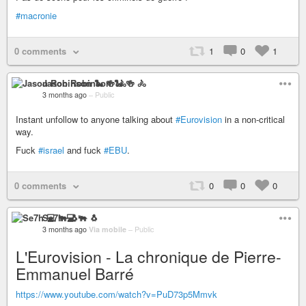
#macronie
0 comments
1
0
1
Jason Robinson 🐍 🍻 🚴
3 months ago
–
Public
Instant unfollow to anyone talking about
#Eurovision
in a non-critical
way.
Fuck
#israel
and fuck
#EBU
.
0 comments
0
0
0
Se7h 💻 🐃 🐧
3 months ago
Via mobile
–
Public
L'Eurovision - La chronique de Pierre-
Emmanuel Barré
https://www.youtube.com/watch?v=PuD73p5Mmvk