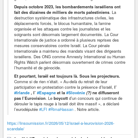
Depuis octobre 2023, les bombardements israéliens ont
fait des dizaines de milliers de morts palestiniens
. La
destruction systématique des infrastructures civiles, les
déplacements forcés, le blocus humanitaire, la famine
organisée et les attaques contre les journalistes et les
soignants sont désormais largement documentés. La Cour
internationale de justice a ordonné à plusieurs reprises des
mesures conservatoires contre Israël. La Cour pénale
internationale a maintenu des mandats visant des dirigeants
israéliens. Des ONG comme Amnesty International ou Human
Rights Watch parlent désormais ouvertement de crimes contre
l’humanité et de génocide.
Et pourtant, Israël est toujours là. Sous les projecteurs.
Comme si de rien n’était. « Au-delà du retrait de leur
participation en protestation contre la présence d’Israël,
l’
#Irlande
, l’
#Espagne
et la
#Slovénie
(?)
ne diffuseront
pas l’Eurovision
. Le
boycott
d’un concours qui continue de
dérouler le tapis rouge à Israël doit être massif », a déclaré
l’eurodéputée
#LFI
#RimaHassan
. Notre article.
https://linsoumission.fr/2026/05/12/israel-a-leurovision-2026-
scandale/