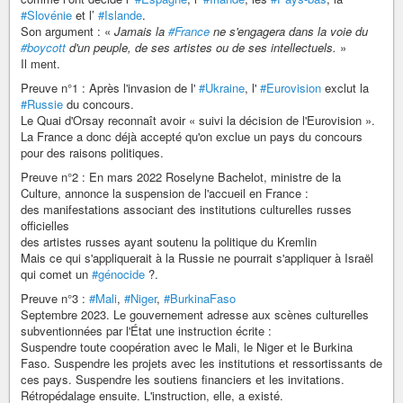
#Slovénie
et l’
#Islande
.
Son argument : «
Jamais la
#France
ne s'engagera dans la voie du
#boycott
d'un peuple, de ses artistes ou de ses intellectuels.
»
Il ment.
Preuve n°1 : Après l'invasion de l'
#Ukraine
, l'
#Eurovision
exclut la
#Russie
du concours.
Le Quai d'Orsay reconnaît avoir « suivi la décision de l'Eurovision ».
La France a donc déjà accepté qu'on exclue un pays du concours
pour des raisons politiques.
Preuve n°2 : En mars 2022 Roselyne Bachelot, ministre de la
Culture, annonce la suspension de l'accueil en France :
des manifestations associant des institutions culturelles russes
officielles
des artistes russes ayant soutenu la politique du Kremlin
Mais ce qui s'appliquerait à la Russie ne pourrait s'appliquer à Israël
qui comet un
#génocide
?.
Preuve n°3 :
#Mali
,
#Niger
,
#BurkinaFaso
Septembre 2023. Le gouvernement adresse aux scènes culturelles
subventionnées par l'État une instruction écrite :
Suspendre toute coopération avec le Mali, le Niger et le Burkina
Faso. Suspendre les projets avec les institutions et ressortissants de
ces pays. Suspendre les soutiens financiers et les invitations.
Rétropédalage ensuite. L'instruction, elle, a existé.