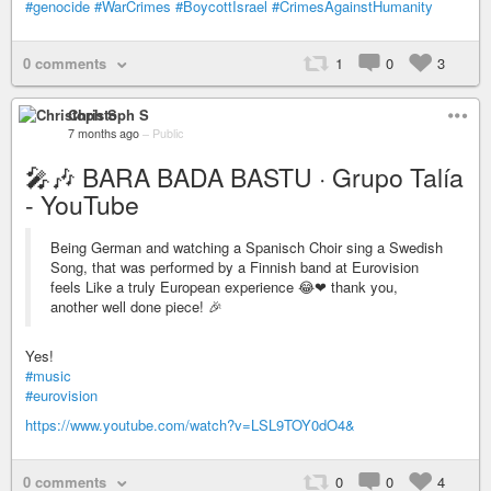
#genocide
#WarCrimes
#BoycottIsrael
#CrimesAgainstHumanity
0 comments
1
0
3
Christoph S
7 months ago
–
Public
🎤🎶 BARA BADA BASTU · Grupo Talía
- YouTube
Being German and watching a Spanisch Choir sing a Swedish
Song, that was performed by a Finnish band at Eurovision
feels Like a truly European experience 😂❤ thank you,
another well done piece! 🎉
Yes!
#music
#eurovision
https://www.youtube.com/watch?v=LSL9TOY0dO4&
0 comments
0
0
4