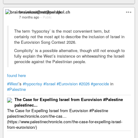
brainwavelost@nerdpol.ch
7 months ago
–
Public
The term ‘hypocrisy’ is the most convenient term, but
certainly not the most apt to describe the inclusion of Israel in
the Eurovision Song Contest 2026.
Complicity’ is a possible alternative, though still not enough to
fully explain the West’s insistence on whitewashing the Israeli
genocide against the Palestinian people.
found here
#West
’s
#hypocrisy
#Israel
#Eurovision
#2026
#genocide
in
#Palestine
The Case for Expelling Israel from Eurovision #Palestine
palestinec...
The Case for Expelling Israel from Eurovision #Palestine
palestinechronicle.com/the-cas…
(https://www.palestinechronicle.com/the-case-for-expelling-israel-
from-eurovision/)