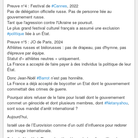
Preuve n°4 : Festival de
#Cannes
, 2022
Pas de délégation officielle russe. Pas de personne liée au
gouvernement russe.
Tant que l'agression contre l'Ukraine se poursuit.
Le plus grand festival culturel français a assumé une exclusion
#politique
liée à un État.
Preuve n°5 : JO de Paris, 2024
Athlètes russes et biélorusses : pas de drapeau, pas d'hymne, pas
d'épreuve par équipe.
Statut d'« athlètes neutres » uniquement.
La France a accepté de faire payer à des individus la politique de leur
État.
Donc Jean-Noël
#Barrot
n’est pas honnête.
La France a déjà accepté de boycotter un Etat dont le gouvernement
commettait des crimes de guerre.
Pourquoi alors refuser de le faire pour Israël dont le gouvernement
commet un génocide et dont plusieurs membres, dont
#Netanyahou
,
sont sous mandat d’arrêt international ?
Aujourd’hui,
Israël use de l’Eurovision comme d’un outil d’influence pour redorer
son image internationale.