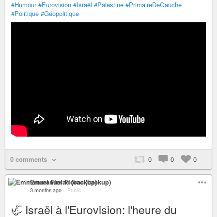
#Humour
#Eurovision
#Israël
#Palestine
#PrimaireDeGauche
#Politique
#Géopolitique
0 comments
0
0
0
Emmanuel Florac (backup)
3 months ago
–
Public
🦏 Israël à l'Eurovision: l'heure du