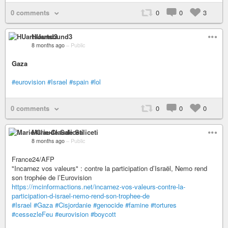
0 comments
0
0
3
HUartsound3
8 months ago
–
Public
Gaza
#eurovision
#Israel
#spain
#lol
0 comments
0
0
0
Marie-Claude Saliceti
8 months ago
–
Public
France24/AFP
"Incarnez vos valeurs" : contre la participation d’Israël, Nemo rend
son trophée de l’Eurovision
https://mcinformactions.net/incarnez-vos-valeurs-contre-la-
participation-d-israel-nemo-rend-son-trophee-de
#Israel
#Gaza
#Cisjordanie
#genocide
#famine
#tortures
#cessezleFeu
#eurovision
#boycott