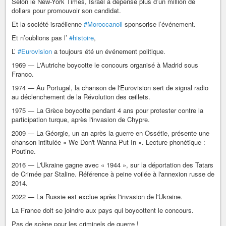
Selon le New-York Times, Israël a dépensé plus d’un million de
dollars pour promouvoir son candidat.
Et la société israélienne
#Moroccanoil
sponsorise l’événement.
Et n’oublions pas l’
#histoire
,
L’
#Eurovision
a toujours été un événement politique.
1969 — L'Autriche boycotte le concours organisé à Madrid sous
Franco.
1974 — Au Portugal, la chanson de l'Eurovision sert de signal radio
au déclenchement de la Révolution des œillets.
1975 — La Grèce boycotte pendant 4 ans pour protester contre la
participation turque, après l'invasion de Chypre.
2009 — La Géorgie, un an après la guerre en Ossétie, présente une
chanson intitulée « We Don't Wanna Put In ». Lecture phonétique :
Poutine.
2016 — L'Ukraine gagne avec « 1944 », sur la déportation des Tatars
de Crimée par Staline. Référence à peine voilée à l'annexion russe de
2014.
2022 — La Russie est exclue après l'invasion de l'Ukraine.
La France doit se joindre aux pays qui boycottent le concours.
Pas de scène pour les criminels de guerre !