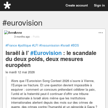
Create account
Sign in
#eurovision
Anne
3 months ago
–
Public
#France
#politique
#LFI
#Insoumission
#Israël
#BDS
Israël à l’
#Eurovision
: le scandale
du deux poids, deux mesures
européen
le mardi 12 mai 2026
Alors que l’Eurovision Song Contest 2026 s’ouvre à Vienne,
l’Europe se fracture. Et une question devient impossible à
esquiver : comment un concours prétendant célébrer la paix,
l’unité et la fraternité peut-il continuer d’offrir une tribune
internationale à Israël alors même que les institutions
internationales alertent depuis des mois sur des crimes de
guerre, des crimes contre l’humanité et un génocide à Gaza ?