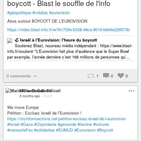
boycott - Blast le souffle de l'info
#géopolitique
#médias
#eurovision
Alors surtout BOYCOTT DE L'EUROVISION
https://video.blast-info.fr/w/5fc7f2fe-b338-49ca-9016-b6d4e226573b
🦏 Israël à l'Eurovision: l'heure du boycott
Soutenez Blast, nouveau média indépendant : https://www.blast-
info.fr/soutenir "L'Eurovision fait plus d’audience que le Super Bowl
par exemple, l’année dernière c’est 166 millions de personnes qu’...
0 comments
1
0
0
Marie-Claude Saliceti
3 months ago
–
Public
We move Europe
Pétition : Excluez Israël de l’Eurovision !
https://mcinformactions.net/petition-excluez-israel-de-l-eurovision
#Israel
#Gaza
#Cisjordanie
#genocide
#famine
#tortures
#cessezleFeu
#solidarites
#SUMUD
#Eurovision
#Boycott