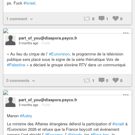
ps. Fuck
#Israel
.
1 comment
0
1
0
part_of_you@diaspora.psyco.fr
3 months ago
–
Public
« Au lieu du cirque de l’
#Eurovision
, le programme de la télévision
publique sera placé sous le signe de la série thématique Voix de
#Palestine
» a déclaré le groupe slovène RTV dans un communiqué.
0 comments
1
0
0
part_of_you@diaspora.psyco.fr
3 months ago
–
Public
Manon
#Aubry
Le ministre des Affaires étrangères défend la participation d'
#Israël
à
l'Eurovision 2026 et refuse que la France boycott cet événement
comme l’ont décidé l’
#Espagne
, l’
#Irlande
, les
#Pays-bas
, la