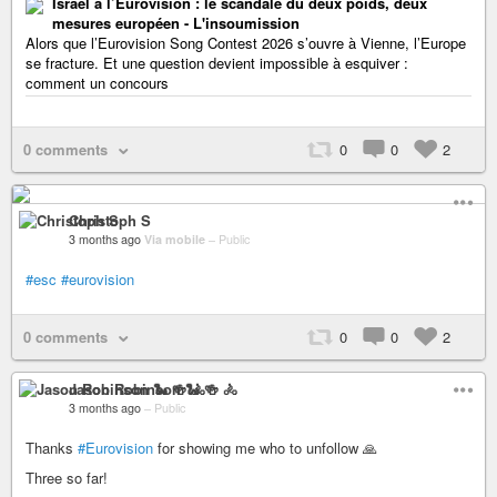
Israël à l’Eurovision : le scandale du deux poids, deux
mesures européen - L'insoumission
Alors que l’Eurovision Song Contest 2026 s’ouvre à Vienne, l’Europe
se fracture. Et une question devient impossible à esquiver :
comment un concours
0 comments
0
0
2
Christoph S
3 months ago
Via mobile
–
Public
#esc
#eurovision
0 comments
0
0
2
Jason Robinson 🐍 🍻 🚴
3 months ago
–
Public
Thanks
#Eurovision
for showing me who to unfollow 🙏
Three so far!