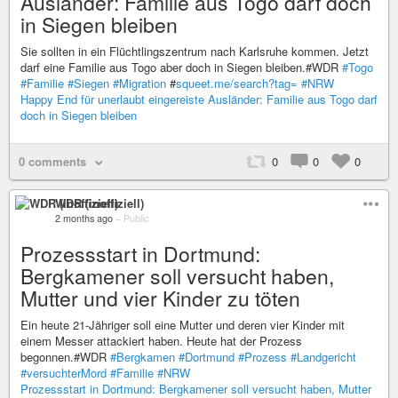
Ausländer: Familie aus Togo darf doch
in Siegen bleiben
Sie sollten in ein Flüchtlingszentrum nach Karlsruhe kommen. Jetzt
darf eine Familie aus Togo aber doch in Siegen bleiben.#WDR
#Togo
#Familie
#Siegen
#Migration
#
squeet.me/search?tag=
#NRW
Happy End für unerlaubt eingereiste Ausländer: Familie aus Togo darf
doch in Siegen bleiben
0 comments
0
0
0
WDR (inoffiziell)
2 months ago
–
Public
Prozessstart in Dortmund:
Bergkamener soll versucht haben,
Mutter und vier Kinder zu töten
Ein heute 21-Jähriger soll eine Mutter und deren vier Kinder mit
einem Messer attackiert haben. Heute hat der Prozess
begonnen.#WDR
#Bergkamen
#Dortmund
#Prozess
#Landgericht
#versuchterMord
#Familie
#NRW
Prozessstart in Dortmund: Bergkamener soll versucht haben, Mutter