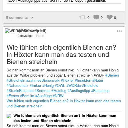
haben Ausflugstipps aus NRW für den Endspurt gesammelt.
0 comments
0
0
0
WDR (inoffiziell)
2 days ago
–
Public
Wie fühlen sich eigentlich Bienen an?
In Höxter kann man das testen und
Bienen streicheln
So nah kommt man an Bienen sonst nie: In Höxter kann man Honig
aus der Wabe probieren und sogar Bienen streicheln.#WDR
#Bienen
#Streicheln
#zahmesBienenvolk
#Höxter
#Insekten
#Natur
#Naturschutz
#Imker
#Honig
#OWL
#WDRde
#Bielefeld
#StudioBielefeld
#Sommer
#Ausflug
#Ausflugstipp
#Ferientipp
#Ferien
#Familie
#Ausflüge
#NRW
Wie fühlen sich eigentlich Bienen an? In Höxter kann man das testen
und Bienen streicheln
Wie fühlen sich eigentlich Bienen an? In Höxter kann man
das testen und Bienen streicheln
So nah kommt man an Bienen sonst nie: In Höxter kann man Honig