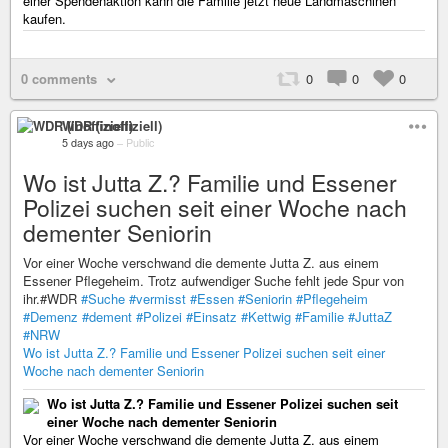
einer Spendenaktion kann die Familie jetzt neue Landmaschinen
kaufen.
0 comments
0
0
0
WDR (inoffiziell)
5 days ago
–
Public
Wo ist Jutta Z.? Familie und Essener
Polizei suchen seit einer Woche nach
dementer Seniorin
Vor einer Woche verschwand die demente Jutta Z. aus einem
Essener Pflegeheim. Trotz aufwendiger Suche fehlt jede Spur von
ihr.#WDR
#Suche
#vermisst
#Essen
#Seniorin
#Pflegeheim
#Demenz
#dement
#Polizei
#Einsatz
#Kettwig
#Familie
#JuttaZ
#NRW
Wo ist Jutta Z.? Familie und Essener Polizei suchen seit einer
Woche nach dementer Seniorin
Wo ist Jutta Z.? Familie und Essener Polizei suchen seit
einer Woche nach dementer Seniorin
Vor einer Woche verschwand die demente Jutta Z. aus einem