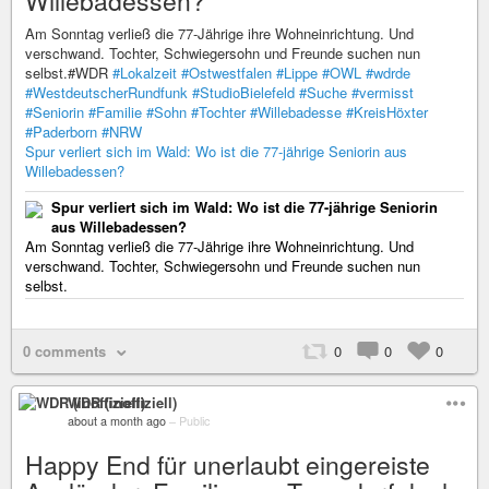
Willebadessen?
Am Sonntag verließ die 77-Jährige ihre Wohneinrichtung. Und
verschwand. Tochter, Schwiegersohn und Freunde suchen nun
selbst.#WDR
#Lokalzeit
#Ostwestfalen
#Lippe
#OWL
#wdrde
#WestdeutscherRundfunk
#StudioBielefeld
#Suche
#vermisst
#Seniorin
#Familie
#Sohn
#Tochter
#Willebadesse
#KreisHöxter
#Paderborn
#NRW
Spur verliert sich im Wald: Wo ist die 77-jährige Seniorin aus
Willebadessen?
Spur verliert sich im Wald: Wo ist die 77-jährige Seniorin
aus Willebadessen?
Am Sonntag verließ die 77-Jährige ihre Wohneinrichtung. Und
verschwand. Tochter, Schwiegersohn und Freunde suchen nun
selbst.
0 comments
0
0
0
WDR (inoffiziell)
about a month ago
–
Public
Happy End für unerlaubt eingereiste