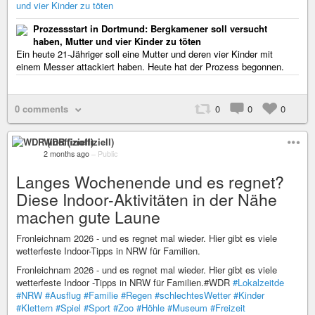
und vier Kinder zu töten
Prozessstart in Dortmund: Bergkamener soll versucht
haben, Mutter und vier Kinder zu töten
Ein heute 21-Jähriger soll eine Mutter und deren vier Kinder mit
einem Messer attackiert haben. Heute hat der Prozess begonnen.
0 comments
0
0
0
WDR (inoffiziell)
2 months ago
–
Public
Langes Wochenende und es regnet?
Diese Indoor-Aktivitäten in der Nähe
machen gute Laune
Fronleichnam 2026 - und es regnet mal wieder. Hier gibt es viele
wetterfeste Indoor-Tipps in NRW für Familien.
Fronleichnam 2026 - und es regnet mal wieder. Hier gibt es viele
wetterfeste Indoor -Tipps in NRW für Familien.#WDR
#Lokalzeitde
#NRW
#Ausflug
#Familie
#Regen
#schlechtesWetter
#Kinder
#Klettern
#Spiel
#Sport
#Zoo
#Höhle
#Museum
#Freizeit