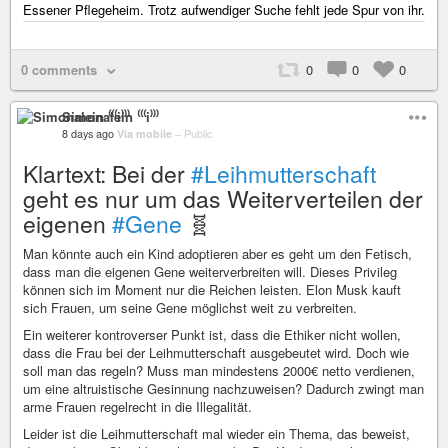
Essener Pflegeheim. Trotz aufwendiger Suche fehlt jede Spur von ihr.
0 comments
0
0
0
Simonalein ⁽⁽⁽i⁾⁾⁾
8 days ago
Via mobile
–
Public
Klartext: Bei der
#Leihmutterschaft
geht es nur um das Weiterverteilen der
eigenen
#Gene
🧬
Man könnte auch ein Kind adoptieren aber es geht um den Fetisch,
dass man die eigenen Gene weiterverbreiten will. Dieses Privileg
können sich im Moment nur die Reichen leisten. Elon Musk kauft
sich Frauen, um seine Gene möglichst weit zu verbreiten.
Ein weiterer kontroverser Punkt ist, dass die Ethiker nicht wollen,
dass die Frau bei der Leihmutterschaft ausgebeutet wird. Doch wie
soll man das regeln? Muss man mindestens 2000€ netto verdienen,
um eine altruistische Gesinnung nachzuweisen? Dadurch zwingt man
arme Frauen regelrecht in die Illegalität.
Leider ist die Leihmutterschaft mal wieder ein Thema, das beweist,