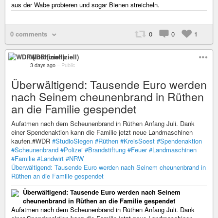
aus der Wabe probieren und sogar Bienen streicheln.
0 comments
0
0
1
WDR (inoffiziell)
3 days ago
–
Public
Überwältigend: Tausende Euro werden
nach Seinem cheunenbrand in Rüthen
an die Familie gespendet
Aufatmen nach dem Scheunenbrand in Rüthen Anfang Juli. Dank
einer Spendenaktion kann die Familie jetzt neue Landmaschinen
kaufen.#WDR
#StudioSiegen
#Rüthen
#KreisSoest
#Spendenaktion
#Scheunenbrand
#Polizei
#Brandstiftung
#Feuer
#Landmaschinen
#Familie
#Landwirt
#NRW
Überwältigend: Tausende Euro werden nach Seinem cheunenbrand in
Rüthen an die Familie gespendet
Überwältigend: Tausende Euro werden nach Seinem
cheunenbrand in Rüthen an die Familie gespendet
Aufatmen nach dem Scheunenbrand in Rüthen Anfang Juli. Dank