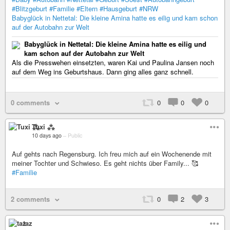
#Blitzgeburt
#Familie
#Eltern
#Hausgeburt
#NRW
Babyglück in Nettetal: Die kleine Amina hatte es eilig und kam schon
auf der Autobahn zur Welt
Babyglück in Nettetal: Die kleine Amina hatte es eilig und
kam schon auf der Autobahn zur Welt
Als die Presswehen einsetzten, waren Kai und Paulina Jansen noch
auf dem Weg ins Geburtshaus. Dann ging alles ganz schnell.
0 comments
0
0
0
Tuxi ⁂
10 days ago
–
Public
Auf gehts nach Regensburg. Ich freu mich auf ein Wochenende mit
meiner Tochter und Schwieso. Es geht nichts über Family... 🥰
#Familie
2 comments
0
2
3
taz