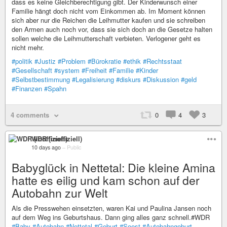
dass es keine Gleichberechtigung gibt. Der Kinderwunsch einer
Familie hängt doch nicht vom Einkommen ab. Im Moment können
sich aber nur die Reichen die Leihmutter kaufen und sie schreiben
den Armen auch noch vor, dass sie sich doch an die Gesetze halten
sollen welche die Leihmutterschaft verbieten. Verlogener geht es
nicht mehr.
#politik
#Justiz
#Problem
#Bürokratie
#ethik
#Rechtsstaat
#Gesellschaft
#system
#Freiheit
#Familie
#Kinder
#Selbstbestimmung
#Legalisierung
#diskurs
#Diskussion
#geld
#Finanzen
#Spahn
4 comments
0
4
3
WDR (inoffiziell)
10 days ago
–
Public
Babyglück in Nettetal: Die kleine Amina
hatte es eilig und kam schon auf der
Autobahn zur Welt
Als die Presswehen einsetzten, waren Kai und Paulina Jansen noch
auf dem Weg ins Geburtshaus. Dann ging alles ganz schnell.#WDR
#Baby
#Autobahn
#Nettetal
#Geburt
#Soest
#Autobahngeburt