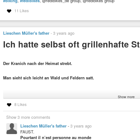
#biking
,
#fedibikes
, @fedibikes_de group, @fedibikes group
11 Likes
Lieschen Müller's father
-
3 years ago
Ich hatte selbst oft grillenhafte 
Der Kranich nach der Heimat strebt.
Man sieht sich leicht an Wald und Feldern satt.
Show more
Und ach! entrollst du gar ein würdig Pergamen,
8 Likes
#myphoto
Show 3 more comments
#Natur
,
#nature
,
#Grille
,
#Wald
,
#forest
Lieschen Müller's father
-
3 years ago
FAUST:
FAUST.
Doch ist es jedem eingeboren,
Pourtant il n’est personne au monde