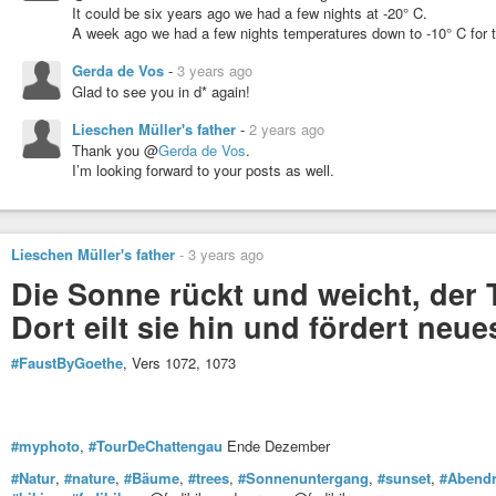
It could be six years ago we had a few nights at -20° C.
A week ago we had a few nights temperatures down to -10° C for t
Gerda de Vos
-
3 years ago
Glad to see you in d* again!
Lieschen Müller's father
-
2 years ago
Thank you @
Gerda de Vos
.
I’m looking forward to your posts as well.
Lieschen Müller's father
-
3 years ago
Die Sonne rückt und weicht, der T
Dort eilt sie hin und fördert neu
#FaustByGoethe
, Vers 1072, 1073
#myphoto
,
#TourDeChattengau
Ende Dezember
#Natur
,
#nature
,
#Bäume
,
#trees
,
#Sonnenuntergang
,
#sunset
,
#Abendr