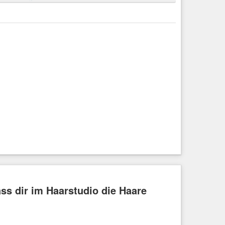
oneAge
,
#Archäologie
,
#archeology
,
#Vorgeschichte
,
lm-Eder-Kreis
,
#Nordhessen
,
#Hessen
,
#fedibikes
,
ss dir im Haarstudio die Haare