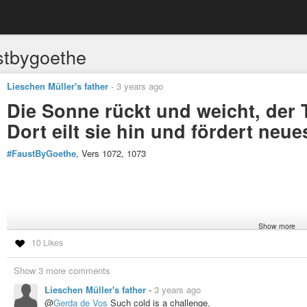
stbygoethe
Lieschen Müller's father
-
3 years ago
Die Sonne rückt und weicht, der T
Dort eilt sie hin und fördert neu
#FaustByGoethe
, Vers 1072, 1073
Show more
10 Likes
#myphoto
,
#ViaAdrana
yesterday
#Abendrot
,
#sunset
,
#Natur
,
#nature
,
#Bäume
,
#trees
,
#Sonnenunterga
Show 3 more comments
#photo
,
#Radtour
,
#biking
Lieschen Müller's father
-
3 years ago
@
Gerda de Vos
Such cold is a challenge.