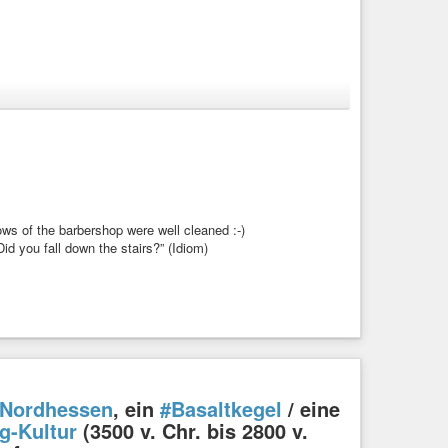
rdhessen
,
#Hessen
,
#fedibikes
s of the barbershop were well cleaned :-)
d you fall down the stairs?” (Idiom)
Nordhessen
, ein
#Basaltkegel
/ eine
g-Kultur
(3500 v. Chr. bis 2800 v.