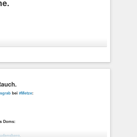
he.
Rauch.
usgrab
bei
#Metze
:
es Doms:
udensberg
.