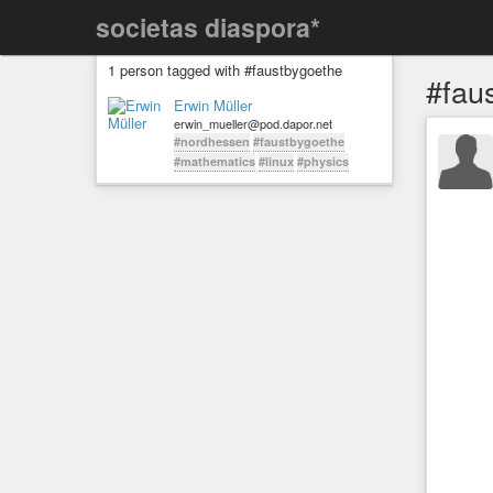
societas diaspora*
1 person tagged with #faustbygoethe
#fau
Erwin Müller
erwin_mueller@pod.dapor.net
#nordhessen
#faustbygoethe
#mathematics
#linux
#physics