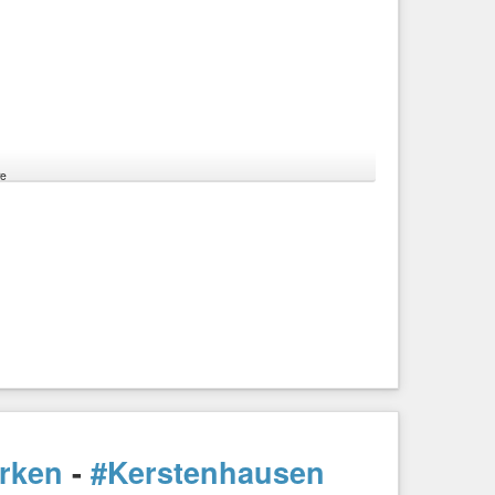
e
té ;
rken
-
#Kerstenhausen