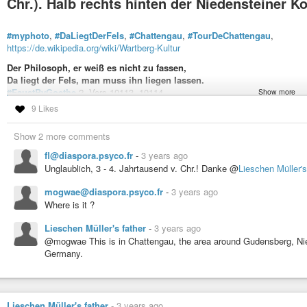
Chr.). Halb rechts hinten der Niedensteiner Ko
#myphoto
,
#DaLiegtDerFels
,
#Chattengau
,
#TourDeChattengau
,
https://de.wikipedia.org/wiki/Wartberg-Kultur
Der Philosoph, er weiß es nicht zu fassen,
Da liegt der Fels, man muss ihn liegen lassen.
#FaustByGoethe
2, Vers 10113, 10114
Show more
9 Likes
Zu BlauerStunde:
Show 2 more comments
#Abendrot
:
fl@diaspora.psyco.fr
-
3 years ago
Unglaublich, 3 - 4. Jahrtausend v. Chr.! Danke @
Lieschen Müller's
#Foto
,
#photo
,
#Basalt
,
#NiedensteinerKopf
,
#BlaueStunde
,
#Natur
,
#na
#ChattengauRadweg
=
#R21
#Hessen
,
#fedibikes
, @fedibikes_de group,
mogwae@diaspora.psyco.fr
-
3 years ago
Where is it ?
Lieschen Müller's father
-
3 years ago
@mogwae This is in Chattengau, the area around Gudensberg, Niede
Germany.
Lieschen Müller's father
-
3 years ago