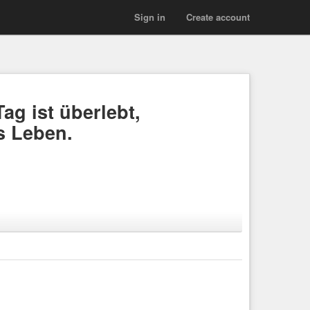
Sign in
Create account
ag ist überlebt,
es Leben.
ng
,
#Schwalm-Eder-Kreis
,
#Nordhessen
,
#Hessen
,
#Foto
,