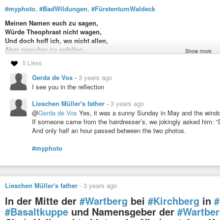
Translated by
#PeterSalm
#myphoto
,
#BadWildungen
,
#FürstentumWaldeck
#Foto
,
#photo
,
#Graffity
,
#Radtour
,
#biking
,
#Schwalm-Eder-Kreis
,
#No
Meinen Namen euch zu sagen,
Würde Theophrast nicht wagen,
Und doch hoff ich, wo nicht allen,
Aber mancher zu gefallen,
Show more
Der ich mich wohl eignen möchte,
5 Likes
Wenn sie mich ins Haar verflöchte,
Wenn sie sich entschließen könnte,
Gerda de Vos
-
3 years ago
Mir am Herzen Platz vergönnte.
I see you in the reflection
#FaustByGoethe
2, Vers 5136 - 5140
Lieschen Müller's father
-
3 years ago
#FensterFreitag
,
#WindowFriday
,
#Radtour
,
#biking
,
#Nordhessen
@
Gerda de Vos
Yes, it was a sunny Sunday in May and the window
If someone came from the hairdresser’s, we jokingly asked him: “Di
And only half an hour passed between the two photos.
#myphoto
Lieschen Müller's father
-
3 years ago
In der Mitte der
#Wartberg
bei
#Kirchberg
in
#
#Basaltkuppe
und Namensgeber der
#Wartber