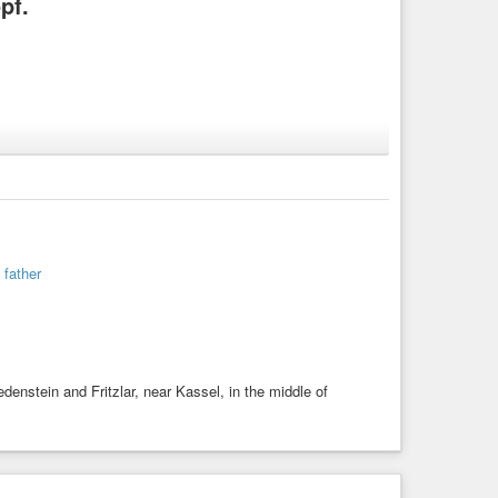
pf.
 father
ture
,
#Wandern
,
#hiking
,
#Radtour
,
#Fahrrad
,
#biking
,
 @fedibikes group
nstein and Fritzlar, near Kassel, in the middle of