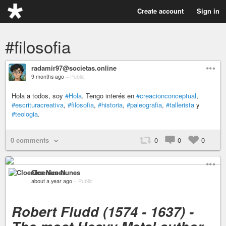
Create account
Sign in
#filosofia
radamir97@societas.online
9 months ago
–
Public
Hola a todos, soy
#Hola
. Tengo interés en
#creacionconceptual
,
#escrituracreativa
,
#filosofia
,
#historia
,
#paleografia
,
#tallerista
y
#teologia
.
0 comments
0
0
0
Cloenice Nunes
about a year ago
–
Public
Robert Fludd (1574 - 1637) -