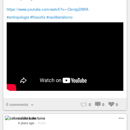
https://www.youtube.com/watch?v=-OsnrjpDWtA
#antropologia
#filosofia
#neoliberalismo
0 comments
0
0
0
cabeza de tuna
4 years ago
–
Public