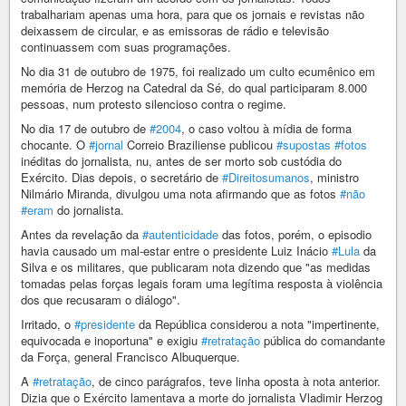
trabalhariam apenas uma hora, para que os jornais e revistas não
deixassem de circular, e as emissoras de rádio e televisão
continuassem com suas programações.
No dia 31 de outubro de 1975, foi realizado um culto ecumênico em
memória de Herzog na Catedral da Sé, do qual participaram 8.000
pessoas, num protesto silencioso contra o regime.
No dia 17 de outubro de
#2004
, o caso voltou à mídia de forma
chocante. O
#jornal
Correio Braziliense publicou
#supostas
#fotos
inéditas do jornalista, nu, antes de ser morto sob custódia do
Exército. Dias depois, o secretário de
#Direitosumanos
, ministro
Nilmário Miranda, divulgou uma nota afirmando que as fotos
#não
#eram
do jornalista.
Antes da revelação da
#autenticidade
das fotos, porém, o episodio
havia causado um mal-estar entre o presidente Luiz Inácio
#Lula
da
Silva e os militares, que publicaram nota dizendo que "as medidas
tomadas pelas forças legais foram uma legítima resposta à violência
dos que recusaram o diálogo".
Irritado, o
#presidente
da República considerou a nota "impertinente,
equivocada e inoportuna" e exigiu
#retratação
pública do comandante
da Força, general Francisco Albuquerque.
A
#retratação
, de cinco parágrafos, teve linha oposta à nota anterior.
Dizia que o Exército lamentava a morte do jornalista Vladimir Herzog