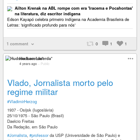
Ailton Krenak na ABL rompe com era 'Iracema e Pocahontas'
na literatura, diz escritor indígena
Edson Kayapó celebra primeiro indígena na Academia Brasileira de
Letras: 'significado profundo para nós'
1 comment
0
1
1
Hudson Lacerda*
4 years ago
–
Public
Vlado, Jornalista morto pelo
regime militar
#VladimirHerzog
1937 - Osijsk (Iugoslávia)
25/10/1975 - São Paulo (Brasil)
Daelcio Freitas
Da Redação, em São Paulo
#Jornalista
,
#professor
da USP (Universidade de São Paulo) e