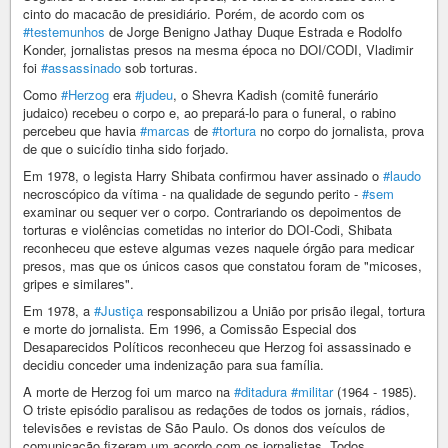
cinto do macacão de presidiário. Porém, de acordo com os
#testemunhos
de Jorge Benigno Jathay Duque Estrada e Rodolfo
Konder, jornalistas presos na mesma época no DOI/CODI, Vladimir
foi
#assassinado
sob torturas.
Como
#Herzog
era
#judeu
, o Shevra Kadish (comitê funerário
judaico) recebeu o corpo e, ao prepará-lo para o funeral, o rabino
percebeu que havia
#marcas
de
#tortura
no corpo do jornalista, prova
de que o suicídio tinha sido forjado.
Em 1978, o legista Harry Shibata confirmou haver assinado o
#laudo
necroscópico da vítima - na qualidade de segundo perito -
#sem
examinar ou sequer ver o corpo. Contrariando os depoimentos de
torturas e violências cometidas no interior do DOI-Codi, Shibata
reconheceu que esteve algumas vezes naquele órgão para medicar
presos, mas que os únicos casos que constatou foram de "micoses,
gripes e similares".
Em 1978, a
#Justiça
responsabilizou a União por prisão ilegal, tortura
e morte do jornalista. Em 1996, a Comissão Especial dos
Desaparecidos Políticos reconheceu que Herzog foi assassinado e
decidiu conceder uma indenização para sua família.
A morte de Herzog foi um marco na
#ditadura
#militar
(1964 - 1985).
O triste episódio paralisou as redações de todos os jornais, rádios,
televisões e revistas de São Paulo. Os donos dos veículos de
comunicação fizeram um acordo com os jornalistas. Todos