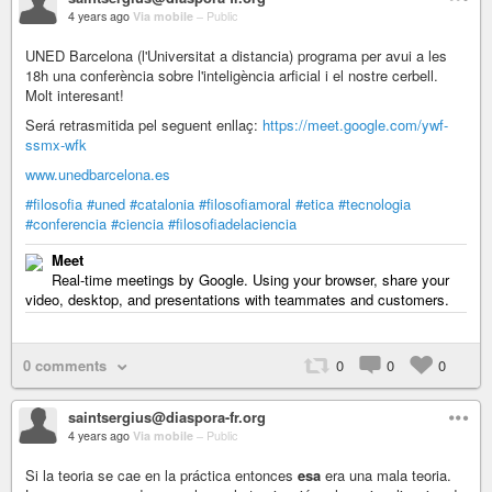
4 years ago
Via mobile
–
Public
UNED Barcelona (l'Universitat a distancia) programa per avui a les
18h una conferència sobre l'inteligència arficial i el nostre cerbell.
Molt interesant!
Será retrasmitida pel seguent enllaç:
https://meet.google.com/ywf-
ssmx-wfk
www.unedbarcelona.es
#filosofia
#uned
#catalonia
#filosofiamoral
#etica
#tecnologia
#conferencia
#ciencia
#filosofiadelaciencia
Meet
Real-time meetings by Google. Using your browser, share your
video, desktop, and presentations with teammates and customers.
0 comments
0
0
0
saintsergius@diaspora-fr.org
4 years ago
Via mobile
–
Public
Si la teoria se cae en la práctica entonces
esa
era una mala teoria.