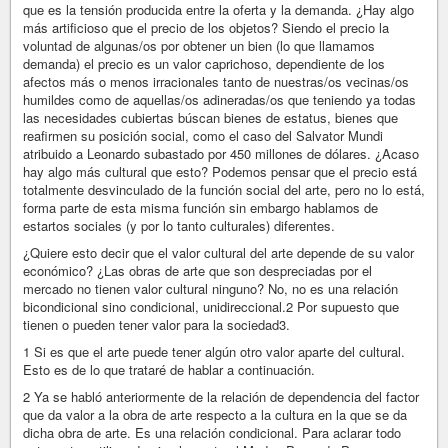
que es la tensión producida entre la oferta y la demanda. ¿Hay algo
más artificioso que el precio de los objetos? Siendo el precio la
voluntad de algunas/os por obtener un bien (lo que llamamos
demanda) el precio es un valor caprichoso, dependiente de los
afectos más o menos irracionales tanto de nuestras/os vecinas/os
humildes como de aquellas/os adineradas/os que teniendo ya todas
las necesidades cubiertas búscan bienes de estatus, bienes que
reafirmen su posición social, como el caso del Salvator Mundi
atribuido a Leonardo subastado por 450 millones de dólares. ¿Acaso
hay algo más cultural que esto? Podemos pensar que el precio está
totalmente desvinculado de la función social del arte, pero no lo está,
forma parte de esta misma función sin embargo hablamos de
estartos sociales (y por lo tanto culturales) diferentes.
¿Quiere esto decir que el valor cultural del arte depende de su valor
económico? ¿Las obras de arte que son despreciadas por el
mercado no tienen valor cultural ninguno? No, no es una relación
bicondicional sino condicional, unidireccional.2 Por supuesto que
tienen o pueden tener valor para la sociedad3.
1 Si es que el arte puede tener algún otro valor aparte del cultural.
Esto es de lo que trataré de hablar a continuación.
2 Ya se habló anteriormente de la relación de dependencia del factor
que da valor a la obra de arte respecto a la cultura en la que se da
dicha obra de arte. Es una relación condicional. Para aclarar todo