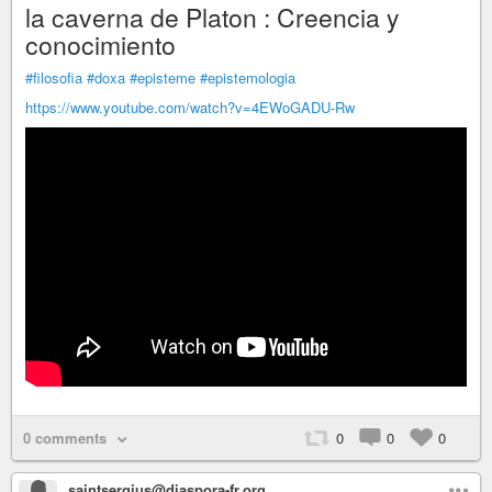
la caverna de Platon : Creencia y
conocimiento
#filosofia
#doxa
#episteme
#epistemologia
https://www.youtube.com/watch?v=4EWoGADU-Rw
0 comments
0
0
0
saintsergius@diaspora-fr.org