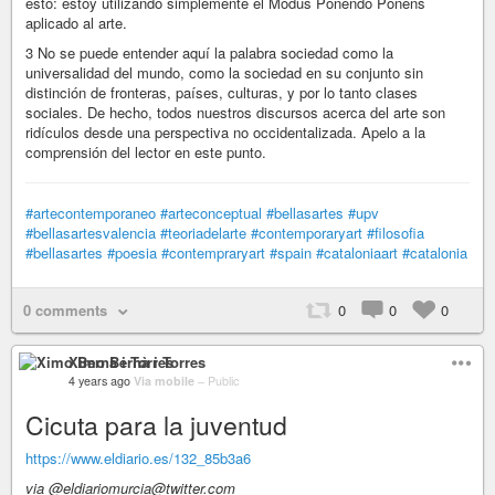
esto: estoy utilizando simplemente el Modus Ponendo Ponens
aplicado al arte.
3 No se puede entender aquí la palabra sociedad como la
universalidad del mundo, como la sociedad en su conjunto sin
distinción de fronteras, países, culturas, y por lo tanto clases
sociales. De hecho, todos nuestros discursos acerca del arte son
ridículos desde una perspectiva no occidentalizada. Apelo a la
comprensión del lector en este punto.
#artecontemporaneo
#arteconceptual
#bellasartes
#upv
#bellasartesvalencia
#teoriadelarte
#contemporaryart
#filosofia
#bellasartes
#poesia
#contempraryart
#spain
#cataloniaart
#catalonia
0 comments
0
0
0
Ximo Bernà i Torres
4 years ago
Via mobile
–
Public
Cicuta para la juventud
https://www.eldiario.es/132_85b3a6
via @eldiariomurcia@twitter.com