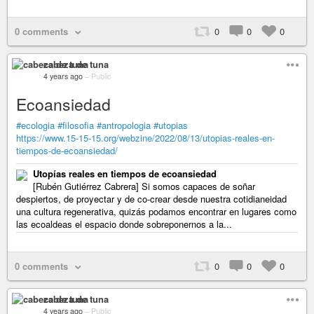
0 comments
0
0
0
cabeza de tuna
4 years ago
–
Public
Ecoansiedad
#ecologia
#filosofia
#antropologia
#utopias
https://www.15-15-15.org/webzine/2022/08/13/utopias-reales-en-
tiempos-de-ecoansiedad/
Utopías reales en tiempos de ecoansiedad
[Rubén Gutiérrez Cabrera] Si somos capaces de soñar
despiertos, de proyectar y de co-crear desde nuestra cotidianeidad
una cultura regenerativa, quizás podamos encontrar en lugares como
las ecoaldeas el espacio donde sobreponernos a la...
0 comments
0
0
0
cabeza de tuna
4 years ago
–
Public