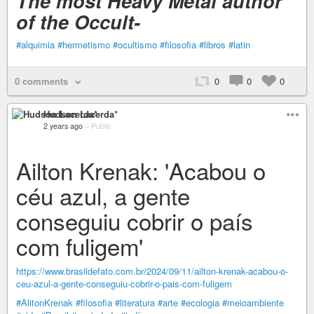
The most Heavy Metal author
of the Occult-
#alquimia
#hermetismo
#ocultismo
#filosofia
#libros
#latin
0 comments
0
0
0
Hudson Lacerda*
2 years ago
–
Public
Ailton Krenak: 'Acabou o
céu azul, a gente
conseguiu cobrir o país
com fuligem'
https://www.brasildefato.com.br/2024/09/11/ailton-krenak-acabou-o-
ceu-azul-a-gente-conseguiu-cobrir-o-pais-com-fuligem
#AlitonKrenak
#filosofia
#literatura
#arte
#ecologia
#meioambiente