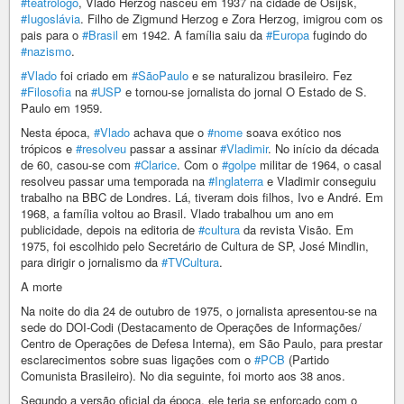
#teatrólogo
, Vlado Herzog nasceu em 1937 na cidade de Osijsk,
#Iugoslávia
. Filho de Zigmund Herzog e Zora Herzog, imigrou com os
pais para o
#Brasil
em 1942. A família saiu da
#Europa
fugindo do
#nazismo
.
#Vlado
foi criado em
#SãoPaulo
e se naturalizou brasileiro. Fez
#Filosofia
na
#USP
e tornou-se jornalista do jornal O Estado de S.
Paulo em 1959.
Nesta época,
#Vlado
achava que o
#nome
soava exótico nos
trópicos e
#resolveu
passar a assinar
#Vladimir
. No início da década
de 60, casou-se com
#Clarice
. Com o
#golpe
militar de 1964, o casal
resolveu passar uma temporada na
#Inglaterra
e Vladimir conseguiu
trabalho na BBC de Londres. Lá, tiveram dois filhos, Ivo e André. Em
1968, a família voltou ao Brasil. Vlado trabalhou um ano em
publicidade, depois na editoria de
#cultura
da revista Visão. Em
1975, foi escolhido pelo Secretário de Cultura de SP, José Mindlin,
para dirigir o jornalismo da
#TVCultura
.
A morte
Na noite do dia 24 de outubro de 1975, o jornalista apresentou-se na
sede do DOI-Codi (Destacamento de Operações de Informações/
Centro de Operações de Defesa Interna), em São Paulo, para prestar
esclarecimentos sobre suas ligações com o
#PCB
(Partido
Comunista Brasileiro). No dia seguinte, foi morto aos 38 anos.
Segundo a versão oficial da época, ele teria se enforcado com o