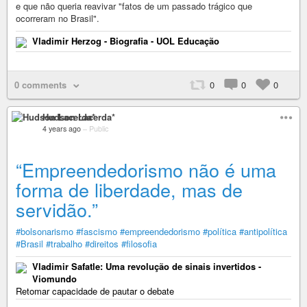
e que não queria reavivar "fatos de um passado trágico que
ocorreram no Brasil".
Vladimir Herzog - Biografia - UOL Educação
0 comments
0
0
0
Hudson Lacerda*
4 years ago
–
Public
“Empreendedorismo não é uma
forma de liberdade, mas de
servidão.”
#bolsonarismo
#fascismo
#empreendedorismo
#política
#antipolítica
#Brasil
#trabalho
#direitos
#filosofia
Vladimir Safatle: Uma revolução de sinais invertidos -
Viomundo
Retomar capacidade de pautar o debate