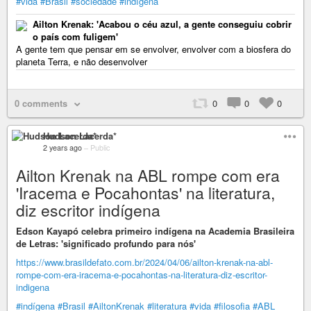
#vida
#Brasil
#sociedade
#indígena
Ailton Krenak: 'Acabou o céu azul, a gente conseguiu cobrir
o país com fuligem'
A gente tem que pensar em se envolver, envolver com a biosfera do
planeta Terra, e não desenvolver
0 comments
0
0
0
Hudson Lacerda*
2 years ago
–
Public
Ailton Krenak na ABL rompe com era
'Iracema e Pocahontas' na literatura,
diz escritor indígena
Edson Kayapó celebra primeiro indígena na Academia Brasileira
de Letras: 'significado profundo para nós'
https://www.brasildefato.com.br/2024/04/06/ailton-krenak-na-abl-
rompe-com-era-iracema-e-pocahontas-na-literatura-diz-escritor-
indigena
#indígena
#Brasil
#AiltonKrenak
#literatura
#vida
#filosofia
#ABL