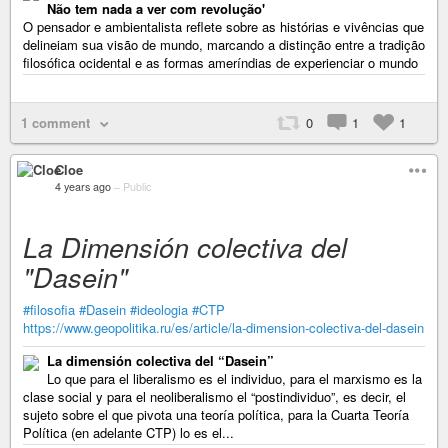
Não tem nada a ver com revolução'
O pensador e ambientalista reflete sobre as histórias e vivências que
delineiam sua visão de mundo, marcando a distinção entre a tradição
filosófica ocidental e as formas ameríndias de experienciar o mundo
1 comment
0
1
1
Cloe
4 years ago
–
Public
La Dimensión colectiva del
"Dasein"
#filosofia
#Dasein
#ideologia
#CTP
https://www.geopolitika.ru/es/article/la-dimension-colectiva-del-dasein
La dimensión colectiva del “Dasein”
Lo que para el liberalismo es el individuo, para el marxismo es la
clase social y para el neoliberalismo el “postindividuo”, es decir, el
sujeto sobre el que pivota una teoría política, para la Cuarta Teoría
Política (en adelante CTP) lo es el...