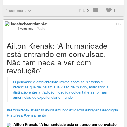
1 comment
0
1
1
Hudson Lacerda*
4 years ago
–
Public
Ailton Krenak: ‘A humanidade
está entrando em convulsão.
Não tem nada a ver com
revolução’
O pensador e ambientalista reflete sobre as histórias e
vivências que delineiam sua visão de mundo, marcando a
distinção entre a tradição filosófica ocidental e as formas
ameríndias de experienciar o mundo
#AiltonKrenak
#Krenak
#vida
#mundo
#filosofia
#indígena
#ecologia
#natureza
#pensamento
Ailton Krenak: 'A humanidade está entrando em convulsão.