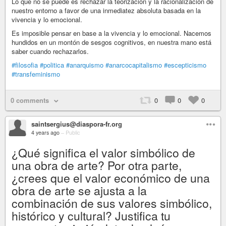
Lo que no se puede es rechazar la teorización y la racionalizacion de
nuestro entorno a favor de una inmediatez absoluta basada en la
vivencia y lo emocional.
Es imposible pensar en base a la vivencia y lo emocional. Nacemos
hundidos en un montón de sesgos cognitivos, en nuestra mano está
saber cuando rechazarlos.
#filosofia
#politica
#anarquismo
#anarcocapitalismo
#escepticismo
#transfeminismo
0 comments
0
0
0
saintsergius@diaspora-fr.org
4 years ago
–
Public
¿Qué significa el valor simbólico de
una obra de arte? Por otra parte,
¿crees que el valor económico de una
obra de arte se ajusta a la
combinación de sus valores simbólico,
histórico y cultural? Justifica tu