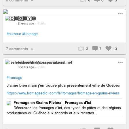
🄾🅽🅈🆇
2 years ago
–
Public
#humour
#fromage
7 comments
3
7
13
leshoshin@diasporasocial.net
3 years ago
–
Public
#fromage
J'aime bien mais j'en trouve plus présentement ville de Québec
https://www.fromagesdici.com/fr/fromages/fromage-en-grains-riviera
Fromage en Grains Riviera | Fromages d'ici
Découvrez les fromages d’ici, des types de pâtes et des régions
productrices du Québec aux accords et aux recettes.