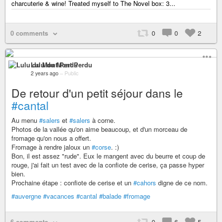
charcuterie & wine! Treated myself to The Novel box: 3...
0 comments
0
0
2
Lulu du Mont Perdu
2 years ago
–
Public
De retour d'un petit séjour dans le
#cantal
Au menu
#salers
et
#salers
à corne.
Photos de la vallée qu'on aime beaucoup, et d'un morceau de
fromage qu'on nous a offert.
Fromage à rendre jaloux un
#corse
. :)
Bon, il est assez "rude". Eux le mangent avec du beurre et coup de
rouge, j'ai fait un test avec de la confiote de cerise, ça passe hyper
bien.
Prochaine étape : confiote de cerise et un
#cahors
digne de ce nom.
#auvergne
#vacances
#cantal
#balade
#fromage
6 comments
0
6
5