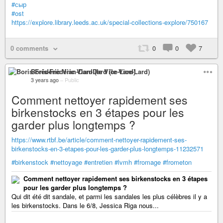
#сыр
#ost
https://explore.library.leeds.ac.uk/special-collections-explore/750167
0 comments
0
0
7
Boris-Frédéric Vian-Dard (le Vice-Lard)
3 years ago
–
Public
Comment nettoyer rapidement ses
birkenstocks en 3 étapes pour les
garder plus longtemps ?
https://www.rtbf.be/article/comment-nettoyer-rapidement-ses-
birkenstocks-en-3-etapes-pour-les-garder-plus-longtemps-11232571
#birkenstock
#nettoyage
#entretien
#lvmh
#fromage
#frometon
Comment nettoyer rapidement ses birkenstocks en 3 étapes
pour les garder plus longtemps ?
Qui dit été dit sandale, et parmi les sandales les plus célèbres il y a
les birkenstocks. Dans le 6/8, Jessica Riga nous...