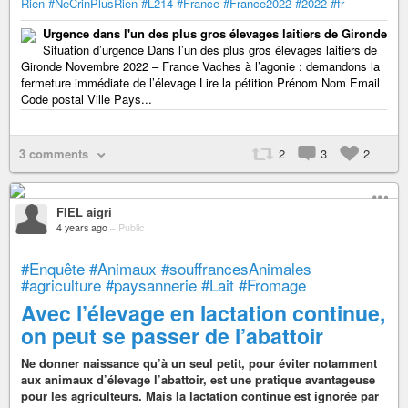
Rien
#NeCrinPlusRien
#L214
#France
#France2022
#2022
#fr
Urgence dans l'un des plus gros élevages laitiers de Gironde
Situation d’urgence Dans l’un des plus gros élevages laitiers de
Gironde Novembre 2022 – France Vaches à l’agonie : demandons la
fermeture immédiate de l’élevage Lire la pétition Prénom Nom Email
Code postal Ville Pays...
3 comments
2
3
2
FIEL aigri
4 years ago
–
Public
#Enquête
#Animaux
#souffrancesAnimales
#agriculture
#paysannerie
#Lait
#Fromage
Avec l’élevage en lactation continue,
on peut se passer de l’abattoir
Ne donner naissance qu’à un seul petit, pour éviter notamment
aux animaux d’élevage l’abattoir, est une pratique avantageuse
pour les agriculteurs. Mais la lactation continue est ignorée par