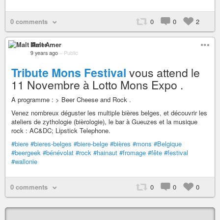
0 comments
0
0
2
Malt Amer
9 years ago
–
Public
Tribute Mons Festival
vous attend le
11 Novembre à Lotto Mons Expo .
A programme : > Beer Cheese and Rock .
Venez nombreux déguster les multiple bières belges, et découvrir les
ateliers de zythologie (bièrologie), le bar à Gueuzes et la musique
rock : AC&DC; Lipstick Telephone.
#biere
#bieres-belges
#biere-belge
#bières
#mons
#Belgique
#beergeek
#bénévolat
#rock
#hainaut
#fromage
#fête
#festival
#wallonie
0 comments
0
0
0