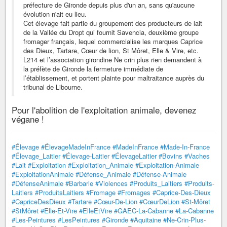
préfecture de Gironde depuis plus d'un an, sans qu'aucune
évolution n'ait eu lieu.
Cet élevage fait partie du groupement des producteurs de lait
de la Vallée du Dropt qui fournit Savencia, deuxième groupe
fromager français, lequel commercialise les marques Caprice
des Dieux, Tartare, Cœur de lion, St Môret, Elle & Vire, etc.
L214 et l’association girondine Ne crin plus rien demandent à
la préfète de Gironde la fermeture immédiate de
l’établissement, et portent plainte pour maltraitance auprès du
tribunal de Libourne.
Pour l'abolition de l'exploitation animale, devenez
végane !
#Élevage
#ÉlevageMadeInFrance
#MadeInFrance
#Made-In-France
#Élevage_Laitier
#Élevage-Laitier
#ÉlevageLaitier
#Bovins
#Vaches
#Lait
#Exploitation
#Exploitation_Animale
#Exploitation-Animale
#ExploitationAnimale
#Défense_Animale
#Défense-Animale
#DéfenseAnimale
#Barbarie
#Violences
#Produits_Laitiers
#Produits-
Laitiers
#ProduitsLaitiers
#Fromage
#Fromages
#Caprice-Des-Dieux
#CapriceDesDieux
#Tartare
#Cœur-De-Lion
#CœurDeLion
#St-Môret
#StMôret
#Elle-Et-Vire
#ElleEtVire
#GAEC-La-Cabanne
#La-Cabanne
#Les-Peintures
#LesPeintures
#Gironde
#Aquitaine
#Ne-Crin-Plus-