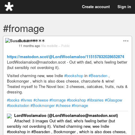
Create account
Sign in
#fromage
Susan ✶✶✶✶
11 months ago
Via mobile
–
Public
https://mastodon.scot/@LordWoolamaloo/115157832028652874
LordWoolamaloo@mastodon.scot - Out with dad, who's feeling better
(but sensibly not overdoing it).
Visited charming new, wee Indie
#bookshop
in
#Bearsden
,
Bookmonger , which is also does cheese, charcuterie & wine!
Treated myself to The Novel box: 3 cheeses, oatcakes, fruits, nuts &
dressing.
#books
#livres
#cheese
#fromage
#bookshop
#librairies
#Glasgow
#bookstodon
#Bookmonger
#cheese
#fromage
LordWoolamaloo (@LordWoolamaloo@mastodon.scot)
Attached: 3 images Out with dad, who's feeling better (but
sensibly not overdoing it). Visited charming new, wee Indie
#bookshop in #Bearsden , Bookmonger , which is also does cheese,