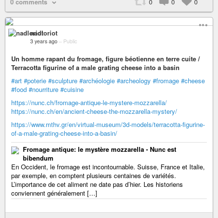
0 comments
0
0
0
nadloriot
3 years ago
–
Public
Un homme rapant du fromage, figure béotienne en terre cuite /
Terracotta figurine of a male grating cheese into a basin
#art
#poterie
#sculpture
#archéologie
#archeology
#fromage
#cheese
#food
#nourriture
#cuisine
https://nunc.ch/fromage-antique-le-mystere-mozzarella/
https://nunc.ch/en/ancient-cheese-the-mozzarella-mystery/
https://www.mthv.gr/en/virtual-museum/3d-models/terracotta-figurine-
of-a-male-grating-cheese-into-a-basin/
Fromage antique: le mystère mozzarella - Nunc est
bibendum
En Occident, le fromage est incontournable. Suisse, France et Italie,
par exemple, en comptent plusieurs centaines de variétés.
L’importance de cet aliment ne date pas d’hier. Les historiens
conviennent généralement […]