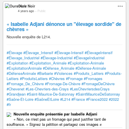
Ours Noir
4 years ago
–
Public
« Isabelle Adjani dénonce un "élevage sordide" de
chèvres »
Nouvelle enquête de L214.
#Élevage
#Élevage_Intensif
#Élevage-Intensif
#ÉlevageIntensif
#Élevage_Industriel
#Élevage-Industriel
#ÉlevageIndustriel
#Exploitation
#Exploitation_Animale
#Exploitation-Animale
#ExploitationAnimale
#Défense_Animale
#Défense-Animale
#DéfenseAnimale
#Barbarie
#Violences
#Produits_Laitiers
#Produits-
Laitiers
#ProduitsLaitiers
#Chèvres
#Fromage
#Fromages
#Fromage_De_Chèvre
#Fromage-De-Chèvre
#FromageDeChèvre
#Chevenet
#Les-Chevriers-des-Crays
#LesChevriersdesCrays
#Grandjean
#Saint-Maurice-De-Satonnay
#SaintMauriceDeSatonnay
#Saône-Et-Loire
#SaôneEtLoire
#L214
#France
#France2022
#2022
#fr
Nouvelle enquête présentée par Isabelle Adjani
« Non, ce n'est pas un fromage qui peut justifier tant de
souffrance. » Signez la pétition et partagez ces images ✊