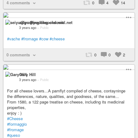
4 comments
0
4
14
seiyu@podling.oksocial.net
3 years ago
–
Public
#vache
#fromage
#cow
#cheese
0 comments
0
0
2
Gary Hill
3 years ago
–
Public
For all cheese lovers...A pamflyt compiled of cheese, contayninge
the differences, nature, qualities, and goodness, of the same...
From 1580, a 122 page treatise on cheese, including its medicinal
properties,
enjoy : )
#Cheese
#formaggio
#fromage
#queso