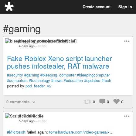
Create account
Sign in
#gaming
bleeping_computer [unofficial]
4 days ago
–
Public
Fake Roblox Xeno script launcher
pushes infostealer, RAT malware
#security
#gaming
#bleeping_computer
#bleepingcomputer
#computers
#technology
#news
#education
#updates
#tech
posted by
pod_feeder_v2
0 comments
0
0
0
Script Kiddie
5 days ago
–
Public
#Microsoft
failed again:
tomshardware.com/video-games/x…