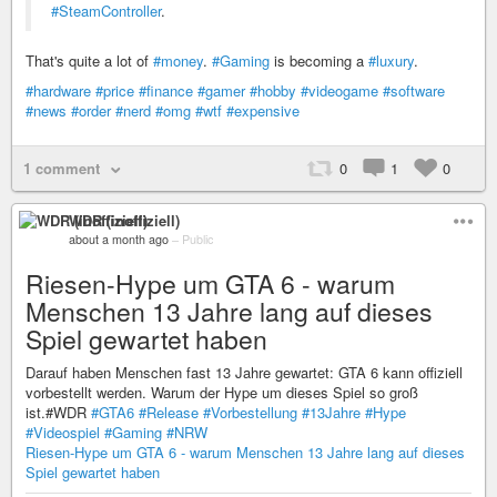
#SteamController
.
That's quite a lot of
#money
.
#Gaming
is becoming a
#luxury
.
#hardware
#price
#finance
#gamer
#hobby
#videogame
#software
#news
#order
#nerd
#omg
#wtf
#expensive
1 comment
0
1
0
WDR (inoffiziell)
about a month ago
–
Public
Riesen-Hype um GTA 6 - warum
Menschen 13 Jahre lang auf dieses
Spiel gewartet haben
Darauf haben Menschen fast 13 Jahre gewartet: GTA 6 kann offiziell
vorbestellt werden. Warum der Hype um dieses Spiel so groß
ist.#WDR
#GTA6
#Release
#Vorbestellung
#13Jahre
#Hype
#Videospiel
#Gaming
#NRW
Riesen-Hype um GTA 6 - warum Menschen 13 Jahre lang auf dieses
Spiel gewartet haben