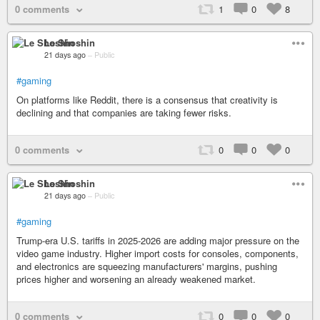
0 comments
1
0
8
Le Shoshin
21 days ago
–
Public
#gaming
On platforms like Reddit, there is a consensus that creativity is
declining and that companies are taking fewer risks.
0 comments
0
0
0
Le Shoshin
21 days ago
–
Public
#gaming
Trump-era U.S. tariffs in 2025-2026 are adding major pressure on the
video game industry. Higher import costs for consoles, components,
and electronics are squeezing manufacturers' margins, pushing
prices higher and worsening an already weakened market.
0 comments
0
0
0