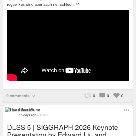
roguelikes sind aber auch net schlecht ^^
0 comments
0
0
0
Hans Wurst
15 days ago
–
Public
DLSS 5 | SIGGRAPH 2026 Keynote
Presentation by Edward Liu and