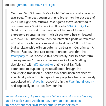
source:
gamerant.com/007-first-light-i…
On June 30, IO Interactive's official Twitter account shared a
text post. This post began with a reflection on the success of
007 First Light, the studio's latest game that's confirmed to
have sold over 3 million copies. IO calls
#007FirstLight
a
"bold new story and a take on one of the most famous
characters in entertainment, which the world has embraced
with love." IO Interactive then counters this positive reflection
with what it calls "some more downbeat news." It confirms
that a relationship with an external partner on IO's original IP,
Project Fantasy, has just come to an end, and that the
#company
must "adapt to this new reality and its short-term
consequences." These consequences include "staffing
decisions," with
#IOInteractive
stating that it's "fully
committed to supporting those affected through this
challenging transition." Though this announcement doesn't
specifically state it, this type of language has become closely
associated with
#layoffs
, especially in the
#gaming
#industry
,
and especially in the last few months.
#news
#economy
#gamer
#game
#videogame
#finance
#money
#staff
#work
#labor
#problem
#system
#matrix
#politics
#management
#fail
#wtf
#omg
#future
#entertainment