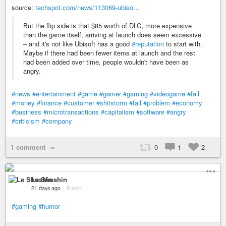
source:
techspot.com/news/113069-ubiso…
But the flip side is that $85 worth of DLC, more expensive
than the game itself, arriving at launch does seem excessive
– and it's not like Ubisoft has a good
#reputation
to start with.
Maybe if there had been fewer items at launch and the rest
had been added over time, people wouldn't have been as
angry.
#news
#entertainment
#game
#gamer
#gaming
#videogame
#fail
#money
#finance
#customer
#shitstorm
#fail
#problem
#economy
#business
#microtransactions
#capitalism
#software
#angry
#criticism
#company
1 comment
0
1
2
Le Shoshin
21 days ago
–
Public
#gaming
#humor