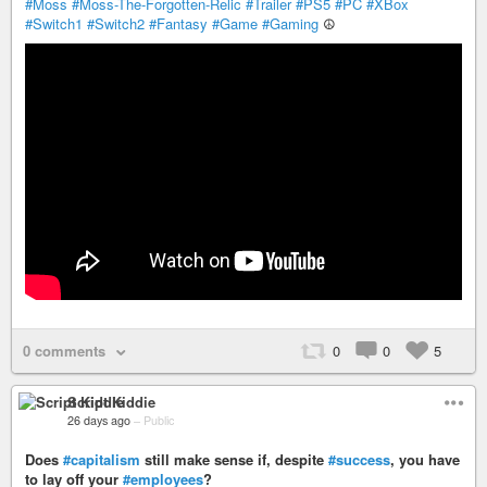
#Moss
#Moss-The-Forgotten-Relic
#Trailer
#PS5
#PC
#XBox
#Switch1
#Switch2
#Fantasy
#Game
#Gaming
☮️
0 comments
0
0
5
Script Kiddie
26 days ago
–
Public
Does
#capitalism
still make sense if, despite
#success
, you have
to lay off your
#employees
?