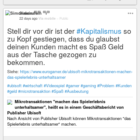
Simonalein ⁽⁽⁽i⁾⁾⁾
22 days ago
Via mobile
–
Public
Stell dir vor dir ist der
#Kapitalismus
so
zu Kopf gestiegen, dass du glaubst
deinen Kunden macht es Spaß Geld
aus der Tasche gezogen zu
bekommen.
Siehe:
https://www.eurogamer.de/ubisoft-mikrotransaktionen-machen-
das-spielerlebnis-unterhaltsamer
#ubisoft
#wirtschaft
#Videospiel
#gamer
#gaming
#Problem
#Kunden
#geld
#microtransaktion
#Spaß
#Ausbeutung
Mikrotransaktionen "machen das Spielerlebnis
unterhaltsamer", heißt es in einem Geschäftsbericht von
Publisher Ubisoft
Nach Ansicht von Publisher Ubisoft können Mikrotransaktionen "das
Spielerlebnis unterhaltsamer" machen.