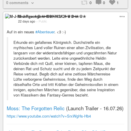
0 comments
0
0
1
M-J-Revenge ✮☮★━NOK 4 U 2━★☮✮
22 days ago
–
Public
Auf in ein neues
#Abenteuer
. <3 :-)
Erkunde ein gefallenes Königreich. Durchstreife ein
mythisches Land voller Ruinen einer alten Zivilisation, die
langsam von der widerstandsfähigen und ungezähmten Natur
zurückerobert werden. Leite eine ungewöhnliche Heldin
Verbünde dich mit Quill, einer kleinen, tapferen Maus, die
deinen Rat und Schutz sucht und dir zu jedem Zeitpunkt der
Reise vertraut. Begib dich auf eine zeitlose Märchenreise
Lüfte verborgene Geheimnisse, finde den Weg durch
rätselhafte Orte und tritt Kräften der Geheimnisvollen in einem
innigen, epischen Märchen gegenüber, das seine Inspiration
von Klassikern des Fantasy-Genres bezieht.
Moss: The Forgotten Relic
(Launch Trailer - 16.07.26)
https://www.youtube.com/watch?v=SrxWgHs-Hb4