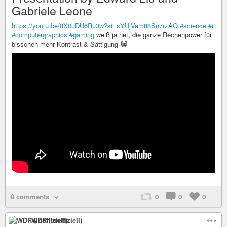
Gabriele Leone
https://youtu.be/8X0uDU6Ru3w?si=sYUjVem88Sn7rzAQ
#science
#it
#computergraphics
#gaming
weiß ja net, die ganze Rechenpower für
bisschen mehr Kontrast & Sättigung 😹
0 comments
0
0
0
WDR (inoffiziell)