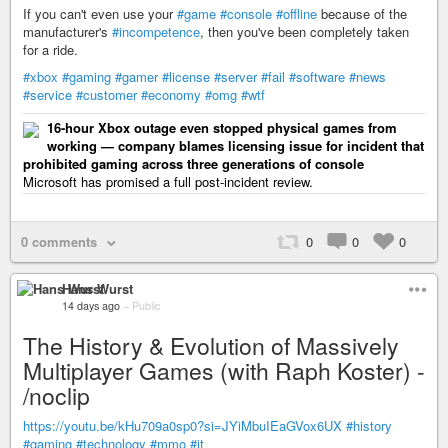
If you can't even use your
#game
#console
#offline
because of the
manufacturer's
#incompetence
, then you've been completely taken
for a ride.
#xbox
#gaming
#gamer
#license
#server
#fail
#software
#news
#service
#customer
#economy
#omg
#wtf
16-hour Xbox outage even stopped physical games from
working — company blames licensing issue for incident that
prohibited gaming across three generations of console
Microsoft has promised a full post-incident review.
0 comments
0
0
0
Hans Wurst
14 days ago
–
Public
The History & Evolution of Massively
Multiplayer Games (with Raph Koster) -
/noclip
https://youtu.be/kHu709a0sp0?si=JYiMbuIEaGVox6UX
#history
#gaming
#technology
#mmo
#it