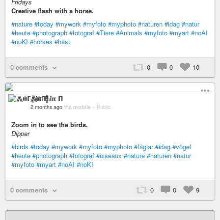
Fridays
Creative flash with a horse.
#nature
#today
#mywork
#myfoto
#myphoto
#naturen
#idag
#natur
#heute
#photograph
#fotograf
#Tiere
#Animals
#myfoto
#myart
#noAI
#noKI
#horses
#häst
0 comments
0
0
10
⨇⋒ℾ╬ⅈℼ ℿ
2 months ago
Via mobile
–
Public
Zoom in to see the birds.
Dipper
#birds
#today
#mywork
#myfoto
#myphoto
#fåglar
#idag
#vögel
#heute
#photograph
#fotograf
#oiseaux
#nature
#naturen
#natur
#myfoto
#myart
#noAI
#noKI
0 comments
0
0
9