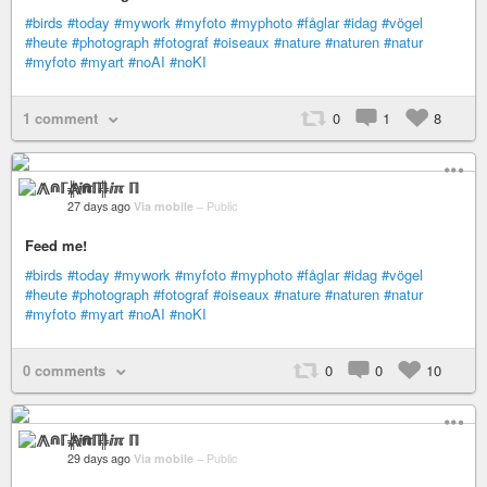
#birds
#today
#mywork
#myfoto
#myphoto
#fåglar
#idag
#vögel
#heute
#photograph
#fotograf
#oiseaux
#nature
#naturen
#natur
#myfoto
#myart
#noAI
#noKI
1 comment
0
1
8
⨇⋒ℾ╬ⅈℼ ℿ
27 days ago
Via mobile
–
Public
Feed me!
#birds
#today
#mywork
#myfoto
#myphoto
#fåglar
#idag
#vögel
#heute
#photograph
#fotograf
#oiseaux
#nature
#naturen
#natur
#myfoto
#myart
#noAI
#noKI
0 comments
0
0
10
⨇⋒ℾ╬ⅈℼ ℿ
29 days ago
Via mobile
–
Public