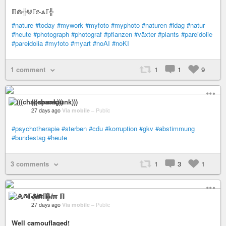
ℿ⋒╬⋓ℾⅇ-⩓ℾ╬
#nature
#today
#mywork
#myfoto
#myphoto
#naturen
#idag
#natur
#heute
#photograph
#photograf
#pflanzen
#växter
#plants
#pareidolie
#pareidolia
#myfoto
#myart
#noAI
#noKI
1 comment
1
1
9
(((chaospunk)))
27 days ago
Via mobile
–
Public
#psychotherapie
#sterben
#cdu
#korruption
#gkv
#abstimmung
#bundestag
#heute
3 comments
1
3
1
⨇⋒ℾ╬ⅈℼ ℿ
27 days ago
Via mobile
–
Public
Well camouflaged!