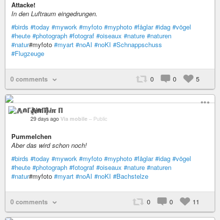
Attacke!
In den Luftraum eingedrungen.
#birds
#today
#mywork
#myfoto
#myphoto
#fåglar
#idag
#vögel
#heute
#photograph
#fotograf
#oiseaux
#nature
#naturen
#natur
#myfoto
#myart
#noAI
#noKI
#Schnappschuss
#Flugzeuge
0 comments
0
0
5
⨇⋒ℾ╬ⅈℼ ℿ
29 days ago
Via mobile
–
Public
Pummelchen
Aber das wird schon noch!
#birds
#today
#mywork
#myfoto
#myphoto
#fåglar
#idag
#vögel
#heute
#photograph
#fotograf
#oiseaux
#nature
#naturen
#natur
#myfoto
#myart
#noAI
#noKI
#Bachstelze
0 comments
0
0
11