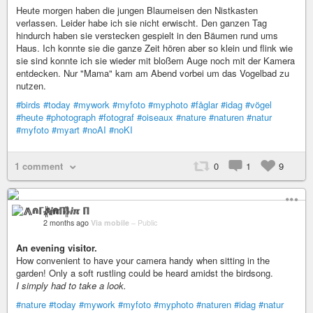
Heute morgen haben die jungen Blaumeisen den Nistkasten
verlassen. Leider habe ich sie nicht erwischt. Den ganzen Tag
hindurch haben sie verstecken gespielt in den Bäumen rund ums
Haus. Ich konnte sie die ganze Zeit hören aber so klein und flink wie
sie sind konnte ich sie wieder mit bloßem Auge noch mit der Kamera
entdecken. Nur "Mama" kam am Abend vorbei um das Vogelbad zu
nutzen.
#birds
#today
#mywork
#myfoto
#myphoto
#fåglar
#idag
#vögel
#heute
#photograph
#fotograf
#oiseaux
#nature
#naturen
#natur
#myfoto
#myart
#noAI
#noKI
1 comment
0
1
9
⨇⋒ℾ╬ⅈℼ ℿ
2 months ago
Via mobile
–
Public
An evening visitor.
How convenient to have your camera handy when sitting in the
garden! Only a soft rustling could be heard amidst the birdsong.
I simply had to take a look.
#nature
#today
#mywork
#myfoto
#myphoto
#naturen
#idag
#natur