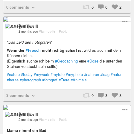
0 comments
0
0
2
⨇⋒ℾ╬ⅈℼ ℿ
2 months ago
Via mobile
–
Public
"Das Leid des Fotografen"
Wenn der
#Frosch
nicht richtig scharf ist
wird es auch mit dem
Küssen nichts.
(Eigentlich suchte ich beim
#Geocaching
eine
#Dose
die unter den
Steinen versteckt sein sollte)
#nature
#today
#mywork
#myfoto
#myphoto
#naturen
#idag
#natur
#heute
#photograph
#fotograf
#Tiere
#Animals
3 comments
0
3
8
⨇⋒ℾ╬ⅈℼ ℿ
2 months ago
Via mobile
–
Public
Mama nimmt ein Bad