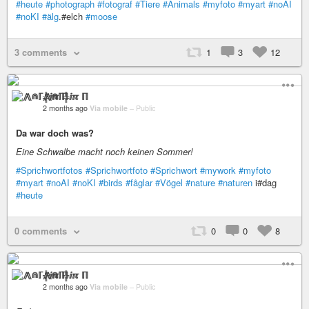
#heute
#photograph
#fotograf
#Tiere
#Animals
#myfoto
#myart
#noAI
#noKI
#älg
.#elch
#moose
3 comments
1
3
12
⨇⋒ℾ╬ⅈℼ ℿ
2 months ago
Via mobile
–
Public
Da war doch was?
Eine Schwalbe macht noch keinen Sommer!
#Sprichwortfotos
#Sprichwortfoto
#Sprichwort
#mywork
#myfoto
#myart
#noAI
#noKI
#birds
#fåglar
#Vögel
#nature
#naturen
i#dag
#heute
0 comments
0
0
8
⨇⋒ℾ╬ⅈℼ ℿ
2 months ago
Via mobile
–
Public