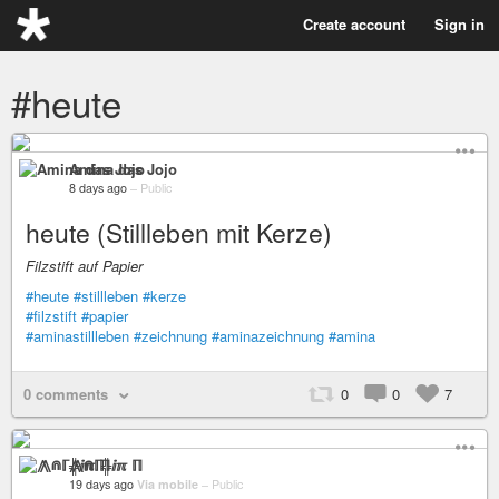
Create account
Sign in
#heute
Amina das Jojo
8 days ago
–
Public
heute (Stillleben mit Kerze)
Filzstift auf Papier
#heute
#stillleben
#kerze
#filzstift
#papier
#aminastillleben
#zeichnung
#aminazeichnung
#amina
0 comments
0
0
7
⨇⋒ℾ╬ⅈℼ ℿ
19 days ago
Via mobile
–
Public