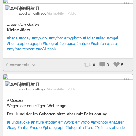
⨇⋒ℾ╬ⅈℼ ℿ
about a month ago
Via mobile
–
Public
...aus dem Garten
Kleine Jäger
#birds
#today
#mywork
#myfoto
#myphoto
#fåglar
#idag
#vögel
#heute
#photograph
#fotograf
#oiseaux
#nature
#naturen
#natur
#myfoto
#myart
#noAI
#noKI
0 comments
0
0
5
⨇⋒ℾ╬ⅈℼ ℿ
about a month ago
Via mobile
–
Public
Aktuelles
Wegen der derzeitigen Wetterlage
Der Hund der im Schatten sitzt- aber mit Beleuchtung
#Fundstücke
#nature
#today
#mywork
#myfoto
#myphoto
#naturen
#idag
#natur
#heute
#photograph
#fotograf
#Tiere
#Animals
#hunde