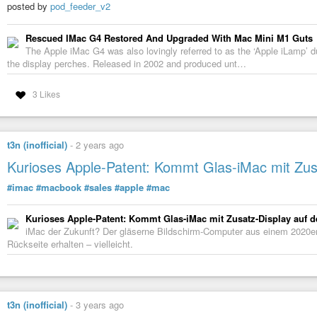
posted by
pod_feeder_v2
### MEDIA KEYS ###

bindsym XF86AudioMute exec swayosd-client --output-volume=mute
bindsym XF86AudioLowerVolume exec swayosd-client --output-volu
Rescued IMac G4 Restored And Upgraded With Mac Mini M1 Guts
bindsym XF86AudioRaiseVolume exec swayosd-client --output-volu
The Apple iMac G4 was also lovingly referred to as the ‘Apple iLamp’ du
bindsym XF86MonBrightnessDown exec swayosd-client --brightness
the display perches. Released in 2002 and produced unt…
bindsym XF86MonBrightnessUp exec swayosd-client --brightness=r
3 Likes
### SCREENSHOTS ###

bindsym $mod+Ctrl+Shift+3 exec grim - | wl-copy

bindsym $mod+Ctrl+Shift+4 exec grim -g "$(slurp)" - | wl-copy

### BAR ###

t3n (inofficial)
-
2 years ago
bar {

Kurioses Apple-Patent: Kommt Glas-iMac mit Zus
  position bottom

  status_command ~/.config/sway/statusbar.sh

#imac
#macbook
#sales
#apple
#mac
}

### NAVIGATION ###

Kurioses Apple-Patent: Kommt Glas-iMac mit Zusatz-Display auf d
bindsym $mod+Ctrl+Right workspace next

iMac der Zukunft? Der gläserne Bildschirm-Computer aus einem 2020er-
bindsym $mod+Ctrl+Left workspace prev

Rückseite erhalten – vielleicht.
bindgesture swipe:left workspace prev

bindgesture swipe:right workspace next

### WINDOW RULES ###

for_window [app_id="com.cassidyjames.butler"] floating enable

t3n (inofficial)
-
3 years ago
for_window [app_id="com.cassidyjames.butler"] sticky enable
