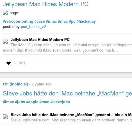
Jellybean Mac Hides Modern PC
bindsym $mod+1 workspace $ws1

bindsym $mod+2 workspace $ws2

bindsym $mod+3 workspace $ws3

bindsym $mod+4 workspace $ws4

#retrocomputing
#case
#imac
#mac
#pc
#hackaday
bindsym $mod+5 workspace $ws5

posted by
pod_feeder_v2
bindsym $mod+6 workspace $ws6

bindsym $mod+7 workspace $ws7

bindsym $mod+8 workspace $ws8

Jellybean Mac Hides Modern PC
bindsym $mod+9 workspace $ws9

The iMac G3 is an absolute icon of industrial design, as (or perhaps mor
bindsym $mod+0 workspace $ws10

modern day, if your old iMac even boots, well, you can’t do much…
bindsym $mod+Shift+1 move container to workspace $ws1

bindsym $mod+Shift+2 move container to workspace $ws2

bindsym $mod+Shift+3 move container to workspace $ws3

2 Likes
bindsym $mod+Shift+4 move container to workspace $ws4

bindsym $mod+Shift+5 move container to workspace $ws5

bindsym $mod+Shift+6 move container to workspace $ws6

bindsym $mod+Shift+7 move container to workspace $ws7

t3n (inofficial)
-
2 years ago
bindsym $mod+Shift+8 move container to workspace $ws8

Steve Jobs hätte den iMac beinahe „MacMan“ gen
bindsym $mod+Shift+9 move container to workspace $ws9

bindsym $mod+Shift+0 move container to workspace $ws10

#imac
#jobs
#apple
#mac
#stevejobs
### APP ASSIGNMENTS ###

assign [app_id="org.gnome.Evolution"] $ws1

Steve Jobs hätte den iMac beinahe „MacMan“ genannt – bis ein M
assign [app_id="librewolf"] $ws2

Steve Jobs wollte dem iMac ursprünglich einen ganz anderen Namen g
assign [app_id="org.telegram.desktop"] $ws3

assign [app_id="org.gajim.Gajim"] $ws3
