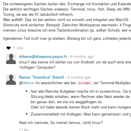
### KEYBINDINGS ###

Die schwierigeren Sachen laufen alle: Exchange mit Kontakten und Kalen
bindsym $mod+Return exec $term

Die wirklich wichtigen Sachen sowieso: Terminal, tmux, fish. Sway als WM i
bindsym $mod+Tab exec ~/.cargo/bin/swayr switch-window

Tuning, da war die KI tatsächlich hilfreich.
bindsym $mod+Shift+q kill

Was auffällt: Das ist bei weitem nicht so smooth und integriert wie MacOS.
bindsym ctrl+space exec $menu

Shortcuts sind einfacher. Beispiel: Zwischen Workspaces wechseln: 4 Fing
bindsym $mod+Shift+minus move scratchpad

meinem Linux brauche ich eine Tastenkombination (ja, selber Schuld, wer e
bindsym $mod+minus scratchpad show

bindsym $mod+Shift+c reload

Irgendeinen Tod muß man ja sterben. Bislang bin ich ganz zufrieden jedenfa
bindsym $mod+Shift+e exec swaynag -t warning -m 'Exit sway?' 
1 Like
# Focus

bindsym $mod+$left focus left

drbens@diaspora.psyco.fr
-
6 months ago
bindsym $mod+$down focus down

tmux? das kenne ich bisher nur von Android, um da auch eine shel
bindsym $mod+$up focus up

“richtigen” Computer?
bindsym $mod+$right focus right

bindsym $mod+Shift+$left move left

Rainer "friendica" Sokoll
-
6 months ago
bindsym $mod+Shift+$down move down

@
drbens
Im wesentlichen wie bei
: ein Terminal-Multipl
screen
bindsym $mod+Shift+$up move up

bindsym $mod+Shift+$right move right

fast alle Remote Aufgaben mache ich in screen/tmux. Da k
Sitzung bleibt erhalten, wenn Rechner oder Netz wieder da
# Layout

bin genau dort, wo sie mir weggeflogen ist.
bindsym $mod+b splith

Oder ich habe abends keinen Bock mehr und kann morgen
bindsym $mod+v splitv

Zusammenarbeit mit Kollegen: Man kann gemeinsam und gle
bindsym $mod+f fullscreen

bindsym $mod+Shift+space floating toggle

Aber ich vermute, Du meinst termux, nicht tmux?
1 Like
# Resize Mode
