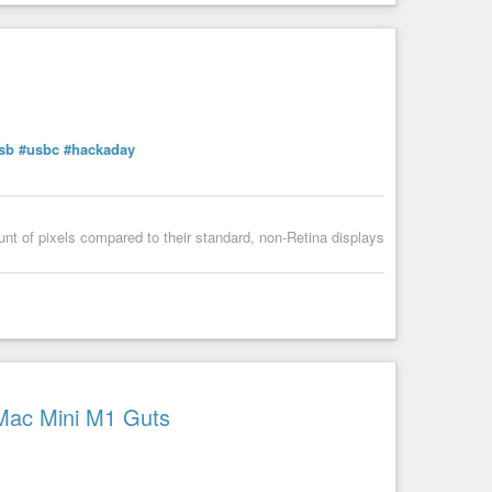
sb
#usbc
#hackaday
nux

ount of pixels compared to their standard, non-Retina displays
mport-environment'

tion-environment --systemd DISPLAY WAYLAND_DISPLAY XDG_CURRENT_DE
Mac Mini M1 Guts
-f -c 000000' \

"output * dpms off"' \
