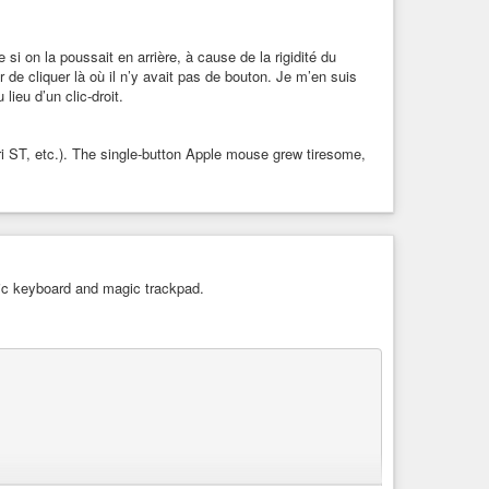
me si on la poussait en arrière, à cause de la rigidité du
r de cliquer là où il n’y avait pas de bouton. Je m’en suis
lieu d’un clic-droit.
i ST, etc.). The single-button Apple mouse grew tiresome,
c keyboard and magic trackpad.