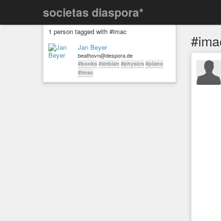
societas diaspora*
1 person tagged with #imac
#ima
Jan Beyer
beathovn@despora.de
#books
#debian
#physics
#piano
#imac