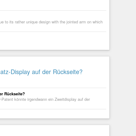
-toggle

me=lower

me=raise

e to its rather unique design with the jointed arm on which
=lower

aise

atz-Display auf der Rückseite?
er Rückseite?
Patent könnte irgendwann ein Zweitdisplay auf der