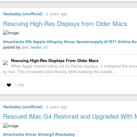
assign [app_id="Mattermost"] $ws4

### AUTOSTART ###

Hackaday (unofficial)
-
2 years ago
exec foot --server

exec /usr/local/bin/swayosd-server

Rescuing High-Res Displays from Older Macs
exec udiskie -a --tray

# Apps

#machacks
#5k
#apple
#display
#imac
#powersupply
#r1811
#retina
#u
exec_always librewolf

posted by
pod_feeder_v2
exec_always evolution

exec_always gajim

exec_always flatpak run org.telegram.desktop

Rescuing High-Res Displays From Older Macs
exec_always flatpak run com.github.IsmaelMartinez.teams_for_li
When Apple started rolling out its Retina displays, it multiplied the am
exec_always mattermost-desktop

by four. This increased pixel density while keeping the standa…
exec_always nextcloud

# Env Fix

1 Like
exec_always --no-startup-id /bin/bash -lc 'systemctl --user i
exec_always --no-startup-id /bin/bash -lc 'dbus-update-activa
### IDLE ###

Hackaday (unofficial)
-
2 years ago
exec_always swayidle -w \

Rescued iMac G4 Restored and Upgraded With 
  timeout 300 'playerctl status | grep -q Playing || swaylock 
  timeout 330 'playerctl status | grep -q Playing || swaymsg 
  resume 'swaymsg "output * dpms on"' \

  before-sleep 'swaylock -f -c 000000'

#machacks
#imac
#imacg4
#hackaday