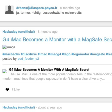
mode "resize" {

drbens@diaspora.psyco.fr
-
6 months ago
  bindsym $left resize shrink width 10px

ja, termux richtig, Leseschwäche meinerseits
  bindsym $down resize grow height 10px

  bindsym $up resize shrink height 10px

  bindsym $right resize grow width 10px

  bindsym Left resize shrink width 10px

  bindsym Down resize grow height 10px

Hackaday (unofficial)
-
8 months ago
  bindsym Up resize shrink height 10px

  bindsym Right resize grow width 10px

G4 iMac Becomes a Monitor with a MagSafe Sec
  bindsym Return mode "default"

  bindsym Escape mode "default"

}

#machacks
#discdrive
#imac
#imacg4
#lego
#legomotor
#magsafe
#re
bindsym $mod+r mode "resize"

posted by
pod_feeder_v2
### WORKSPACES ###

set $ws1 "1: Mail"

G4 IMac Becomes A Monitor With A MagSafe Secret
set $ws2 "2: Web"

The G4 iMac is one of the more popular computers in the restomodding
set $ws3 "3: Chat"

modern machines that people squeeze in don’t have a disc drive any…
set $ws4 "4: Mattermost"

set $ws5 "5"

set $ws6 "6"

1 Like
set $ws7 "7"

set $ws8 "8"

set $ws9 "9"

set $ws10 "10"

Hackaday (unofficial)
-
about a year ago