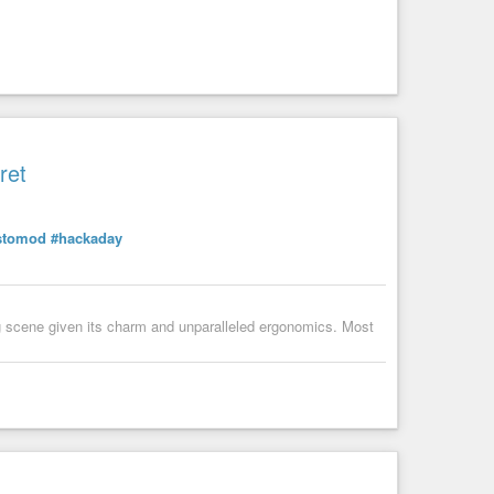
ret
stomod
#hackaday
 scene given its charm and unparalleled ergonomics. Most