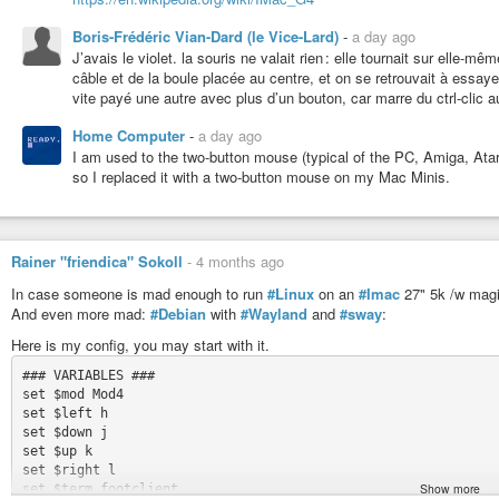
Boris-Frédéric Vian-Dard (le Vice-Lard)
-
a day ago
J’avais le violet. la souris ne valait rien : elle tournait sur elle-mê
câble et de la boule placée au centre, et on se retrouvait à essaye
vite payé une autre avec plus d’un bouton, car marre du ctrl-clic au 
Home Computer
-
a day ago
I am used to the two-button mouse (typical of the PC, Amiga, Atar
so I replaced it with a two-button mouse on my Mac Minis.
Rainer "friendica" Sokoll
-
4 months ago
In case someone is mad enough to run
#Linux
on an
#Imac
27" 5k /w magi
And even more mad:
#Debian
with
#Wayland
and
#sway
:
Here is my config, you may start with it.
### VARIABLES ###

set $mod Mod4

set $left h

set $down j

set $up k

set $right l

Show more
set $term footclient
