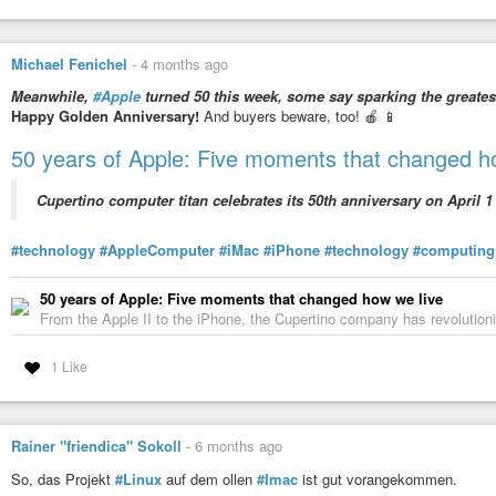
set $menu fuzzel --launch-prefix=""

include /etc/sway/config-vars.d/*

Michael Fenichel
-
4 months ago
### INPUT ###

Meanwhile,
#Apple
turned 50 this week, some say sparking the greate
input * {

Happy Golden Anniversary!
And buyers beware, too! 🍎 📱
  xkb_layout custom

  # xkb_variant mac

50 years of Apple: Five moments that changed h
  xkb_model macintosh

  xkb_options lv3:lalt_switch

}

Cupertino computer titan celebrates its 50th anniversary on April 1
input type:touchpad {

#technology
#AppleComputer
#iMac
#iPhone
#technology
#computing
  tap enabled

  natural_scroll enabled

  scroll_method two_finger

50 years of Apple: Five moments that changed how we live
  click_method clickfinger

From the Apple II to the iPhone, the Cupertino company has revolutio
  middle_emulation enabled

  dwt enabled

1 Like
  accel_profile adaptive

  pointer_accel 0.3

}

### OUTPUT ###

Rainer "friendica" Sokoll
-
6 months ago
output eDP-1 scale 1.5

So, das Projekt
#Linux
auf dem ollen
#Imac
ist gut vorangekommen.