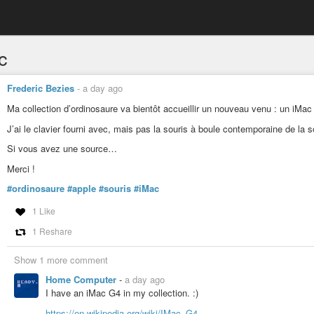
c
Frederic Bezies
-
a day ago
Ma collection d’ordinosaure va bientôt accueillir un nouveau venu : un iMac
J’ai le clavier fourni avec, mais pas la souris à boule contemporaine de la s
Si vous avez une source…
Merci !
#ordinosaure
#apple
#souris
#iMac
1 Like
1 Reshare
Show 1 more comment
Home Computer
-
a day ago
I have an iMac G4 in my collection. :)
https://en.wikipedia.org/wiki/IMac_G4