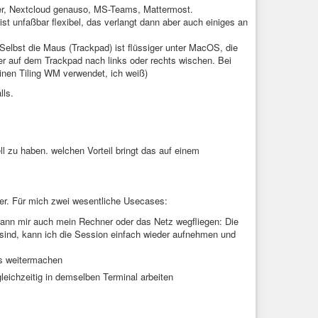
der, Nextcloud genauso, MS-Teams, Mattermost.
st unfaßbar flexibel, das verlangt dann aber auch einiges an
 Selbst die Maus (Trackpad) ist flüssiger unter MacOS, die
er auf dem Trackpad nach links oder rechts wischen. Bei
inen Tiling WM verwendet, ich weiß)
lls.
-B 'Yes' 'swaymsg exit'

l zu haben. welchen Vorteil bringt das auf einem
exer. Für mich zwei wesentliche Usecases:
ann mir auch mein Rechner oder das Netz wegfliegen: Die
 sind, kann ich die Session einfach wieder aufnehmen und
s weitermachen
ichzeitig in demselben Terminal arbeiten