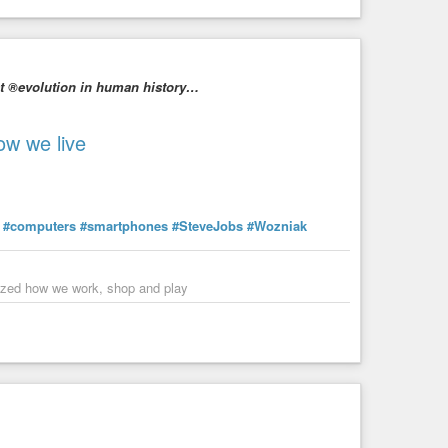
st ®evolution in human history…
ow we live
#computers
#smartphones
#SteveJobs
#Wozniak
nized how we work, shop and play