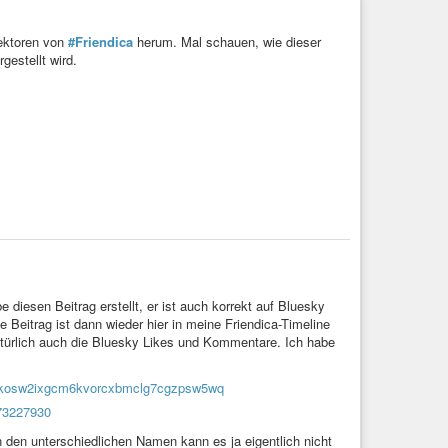
ktoren von
#Friendica
herum. Mal schauen, wie dieser
estellt wird.
e diesen Beitrag erstellt, er ist auch korrekt auf Bluesky
e Beitrag ist dann wieder hier in meine Friendica-Timeline
natürlich auch die Bluesky Likes und Kommentare. Ich habe
2t35kosw2ixgcm6kvorcxbmclg7cgzpsw5wq
073227930
An den unterschiedlichen Namen kann es ja eigentlich nicht