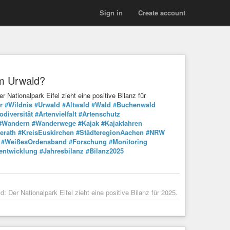
Sign in
Create account
um Urwald?
Nationalpark Eifel zieht eine positive Bilanz für
r
#Wildnis
#Urwald
#Altwald
#Wald
#Buchenwald
odiversität
#Artenvielfalt
#Artenschutz
#Wandern
#Wanderwege
#Kajak
#Kajakfahren
erath
#KreisEuskirchen
#StädteregionAachen
#NRW
#WeißesOrdensband
#Forschung
#Monitoring
entwicklung
#Jahresbilanz
#Bilanz2025
Der Nationalpark Eifel zieht eine positive Bilanz für 2025.