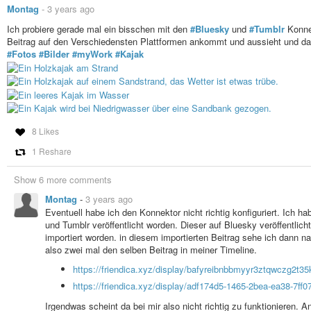
Montag
-
3 years ago
Ich probiere gerade mal ein bisschen mit den
#Bluesky
und
#Tumblr
Konne
Beitrag auf den Verschiedensten Plattformen ankommt und aussieht und darg
#Fotos
#Bilder
#myWork
#Kajak
8 Likes
1 Reshare
Show 6 more comments
Montag
-
3 years ago
Eventuell habe ich den Konnektor nicht richtig konfiguriert. Ich hab
und Tumblr veröffentlicht worden. Dieser auf Bluesky veröffentlicht
importiert worden. in diesem importierten Beitrag sehe ich dann 
also zwei mal den selben Beitrag in meiner Timeline.
https://friendica.xyz/display/bafyreibnbbmyyr3ztqwczg
https://friendica.xyz/display/adf174d5-1465-2bea-ea38-7ff
Irgendwas scheint da bei mir also nicht richtig zu funktionieren. 