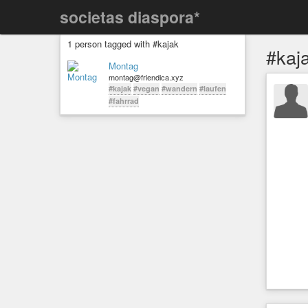
societas diaspora*
1 person tagged with #kajak
#kaj
Montag
montag@friendica.xyz
#kajak
#vegan
#wandern
#laufen
#fahrrad