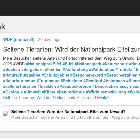
ak
WDR (inoffiziell)
-
20 days ago
Seltene Tierarten: Wird der Nationalpark Eifel z
Mehr Besucher, seltene Arten und Fortschritte auf dem Weg zum Urwald: Der 
2025.#WDR
#NationalparkEifel
#Eifel
#Nationalpark
#Naturschutz
#Natu
#Buchen
#Bergahorn
#Fichten
#Aufforstung
#Waldumbau
#Totholz
#Bi
#Naturschutzgebiet
#Schutzgebiet
#Besucherrekord
#Besucherzahlen
#Naturtourismus
#Tourismus
#Schleiden
#Gemünd
#Heimbach
#Simm
#selteneTierarten
#Insekten
#Pseudoskorpion
#Dendrochernescyrneus
#Ökologie
#Umwelt
#Klima
#Naturerlebnis
#Wildnisentwicklung
#Wald
Seltene Tierarten: Wird der Nationalpark Eifel zum Urwald?
Seltene Tierarten: Wird der Nationalpark Eifel zum Urwald?
Mehr Besucher, seltene Arten und Fortschritte auf dem Weg zum Urwald: 