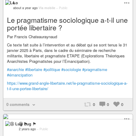
Lo
about a year ago
Via mobile
–
Public
Le pragmatisme sociologique a-t-il une
portée libertaire ?
Par Francis Chateauraynaud
Ce texte fait suite à l’intervention et au débat qui se sont tenus le 31
janvier 2025 à Paris, dans le cadre du séminaire de recherche
militante, libertaire et pragmatiste ETAPE (Explorations Théoriques
Anarchistes Pragmatistes pour l’Emancipation).
#anarchie
#libertaire
#politique
#sociologie
#pragmatisme
#émancipation
https://www.grand-angle-libertaire.net/le-pragmatisme-sociologique-a-
t-il-une-portee-libertaire/
0 comments
0
0
0
Ⓐ Lug 🏴
2 years ago
–
Public