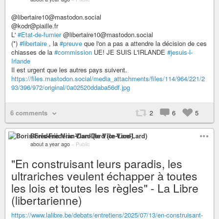
@libertaire10@mastodon.social
@kodr@piaille.fr
L'
#Etat-de-fumier
@libertaire10@mastodon.social
(*)
#libertaire
, la
#preuve
que l'on a pas a attendre la décision de ces
chiasses de la
#commission
UE! JE SUIS L'IRLANDE
#jesuis-l-
Irlande
Il est urgent que les autres pays suivent.
https://files.mastodon.social/media_attachments/files/114/964/221/2
93/396/972/original/0a02520ddaba56df.jpg
6 comments
2
6
5
Boris-Frédéric Vian-Dard (le Vice-Lard)
about a year ago
–
Public
"En construisant leurs paradis, les
ultrariches veulent échapper à toutes
les lois et toutes les règles" - La Libre
(libertarienne)
https://www.lalibre.be/debats/entretiens/2025/07/13/en-construisant-