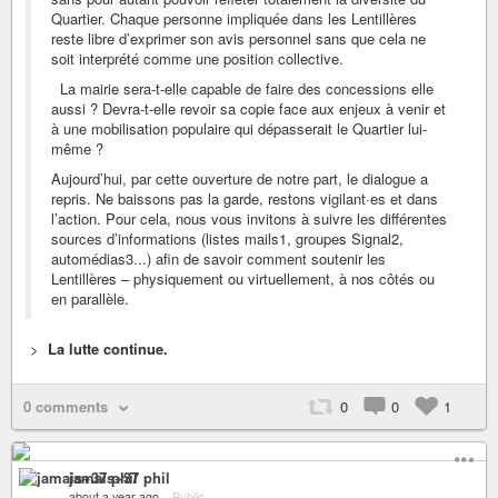
Quartier. Chaque personne impliquée dans les Lentillères
reste libre d’exprimer son avis personnel sans que cela ne
soit interprété comme une position collective.
La mairie sera-t-elle capable de faire des concessions elle
aussi ? Devra-t-elle revoir sa copie face aux enjeux à venir et
à une mobilisation populaire qui dépasserait le Quartier lui-
même ?
Aujourd’hui, par cette ouverture de notre part, le dialogue a
repris. Ne baissons pas la garde, restons vigilant·es et dans
l’action. Pour cela, nous vous invitons à suivre les différentes
sources d’informations (listes mails1, groupes Signal2,
automédias3...) afin de savoir comment soutenir les
Lentillères – physiquement ou virtuellement, à nos côtés ou
en parallèle.
>
La lutte continue.
0 comments
0
0
1
jamais+37 phil
about a year ago
–
Public