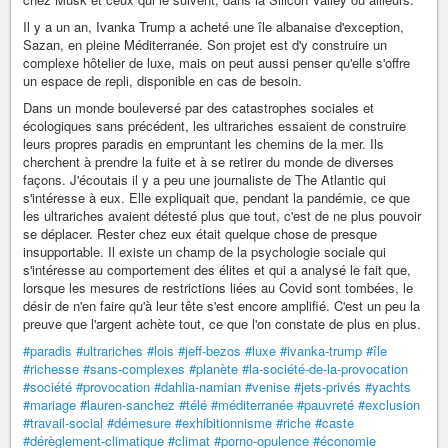
Il y a un an, Ivanka Trump a acheté une île albanaise d'exception,
Sazan, en pleine Méditerranée. Son projet est d'y construire un
complexe hôtelier de luxe, mais on peut aussi penser qu'elle s'offre
un espace de repli, disponible en cas de besoin.
Dans un monde bouleversé par des catastrophes sociales et
écologiques sans précédent, les ultrariches essaient de construire
leurs propres paradis en empruntant les chemins de la mer. Ils
cherchent à prendre la fuite et à se retirer du monde de diverses
façons. J'écoutais il y a peu une journaliste de The Atlantic qui
s'intéresse à eux. Elle expliquait que, pendant la pandémie, ce que
les ultrariches avaient détesté plus que tout, c'est de ne plus pouvoir
se déplacer. Rester chez eux était quelque chose de presque
insupportable. Il existe un champ de la psychologie sociale qui
s'intéresse au comportement des élites et qui a analysé le fait que,
lorsque les mesures de restrictions liées au Covid sont tombées, le
désir de n'en faire qu'à leur tête s'est encore amplifié. C'est un peu la
preuve que l'argent achète tout, ce que l'on constate de plus en plus.
#paradis
#ultrariches
#lois
#jeff-bezos
#luxe
#ivanka-trump
#île
#richesse
#sans-complexes
#planète
#la-société-de-la-provocation
#société
#provocation
#dahlia-namian
#venise
#jets-privés
#yachts
#mariage
#lauren-sanchez
#télé
#méditerranée
#pauvreté
#exclusion
#travail-social
#démesure
#exhibitionnisme
#riche
#caste
#dérèglement-climatique
#climat
#porno-opulence
#économie