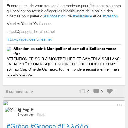
Encore merci de votre soutien à ce modeste petit film sans plan com
qui parvient souvent à déloger les blockbusters de la salle 1 des
cinémas pour parler d’
#autogestion
, de
#résistance
et de
#création
.
Maud et Yannis Youlountas
maud@paspeurdesruines.net
http://paspeurdesruines.net
Attention ce soir à Montpellier et samedi à Saillans: venez
tôt !
ATTENTION CE SOIR À MONTPELLIER ET SAMEDI À SAILLANS
: VENEZ TÔT ! ON RISQUE ENCORE D’ÊTRE COMPLET ! Hier
soir, au Clap Ciné de Carmaux, tout le monde a réussi à entrer, mais
la salle était p…
0 comments
0
0
1
Ⓐ Lug 🏴
3 years ago
–
Public
#Grèce
#Greece
#Ελλάδα