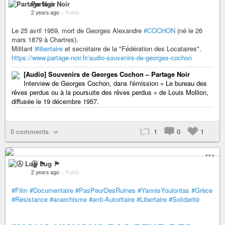
Partage Noir
2 years ago
–
Public
Le 25 avril 1959, mort de Georges Alexandre
#COCHON
(né le 26
mars 1879 à Chartres).
Militant
#libertaire
et secrétaire de la "Fédération des Locataires".
https://www.partage-noir.fr/audio-souvenirs-de-georges-cochon
[Audio] Souvenirs de Georges Cochon – Partage Noir
Interview de Georges Cochon, dans l'émission « Le bureau des
rêves perdus ou à la poursuite des rêves perdus » de Louis Mollion,
diffusée le 19 décembre 1957.
0 comments
1
0
1
Ⓐ Lug 🏴
2 years ago
–
Public
#Film
#Documentaire
#PasPeurDesRuines
#YannisYoulontas
#Grèce
#Résistance
#anarchisme
#anti-Autoritaire
#Libertaire
#Solidarité