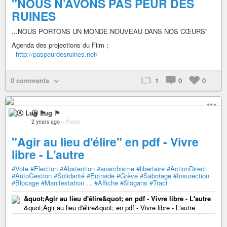
"NOUS N’AVONS PAS PEUR DES
RUINES
...NOUS PORTONS UN MONDE NOUVEAU DANS NOS CŒURS"
Agenda des projections du Film ;
-
http://paspeurdesruines.net/
0 comments
1
0
0
Ⓐ Lug 🏴
2 years ago
–
Public
"Agir au lieu d'élire" en pdf - Vivre
libre - L'autre
#Vote
#Election
#Abstention
#anarchisme
#libertaire
#ActionDirect
#AutoGestion
#Solidarité
#Entraide
#Grève
#Sabotage
#Insurection
#Blocage
#Manifestation
...
#Affiche
#Slogans
#Tract
&quot;Agir au lieu d'élire&quot; en pdf - Vivre libre - L'autre
&quot;Agir au lieu d'élire&quot; en pdf - Vivre libre - L'autre