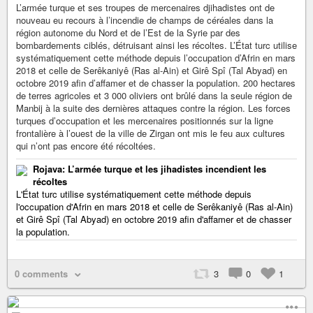
L’armée turque et ses troupes de mercenaires djihadistes ont de
nouveau eu recours à l’incendie de champs de céréales dans la
région autonome du Nord et de l’Est de la Syrie par des
bombardements ciblés, détruisant ainsi les récoltes. L’État turc utilise
systématiquement cette méthode depuis l’occupation d’Afrin en mars
2018 et celle de Serêkaniyê (Ras al-Ain) et Girê Spî (Tal Abyad) en
octobre 2019 afin d’affamer et de chasser la population. 200 hectares
de terres agricoles et 3 000 oliviers ont brûlé dans la seule région de
Manbij à la suite des dernières attaques contre la région. Les forces
turques d’occupation et les mercenaires positionnés sur la ligne
frontalière à l’ouest de la ville de Zirgan ont mis le feu aux cultures
qui n’ont pas encore été récoltées.
Rojava: L’armée turque et les jihadistes incendient les
récoltes
L'État turc utilise systématiquement cette méthode depuis
l'occupation d'Afrin en mars 2018 et celle de Serêkaniyê (Ras al-Ain)
et Girê Spî (Tal Abyad) en octobre 2019 afin d'affamer et de chasser
la population.
0 comments
3
0
1