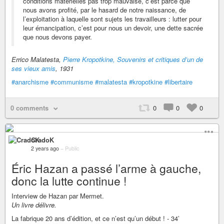
conditions matérielles pas trop mauvaise, c’est parce que
nous avons profité, par le hasard de notre naissance, de
l’exploitation à laquelle sont sujets les travailleurs : lutter pour
leur émancipation, c’est pour nous un devoir, une dette sacrée
que nous devons payer.
Errico Malatesta,
Pierre Kropotkine, Souvenirs et critiques d’un de
ses vieux amis
, 1931
#anarchisme
#communisme
#malatesta
#kropotkine
#libertaire
0 comments
0
0
0
CradoK
2 years ago
–
Public
Éric Hazan a passé l’arme à gauche,
donc la lutte continue !
Interview de Hazan par Mermet.
Un livre délivre.
La fabrique 20 ans d’édition, et ce n’est qu’un début ! - 34’