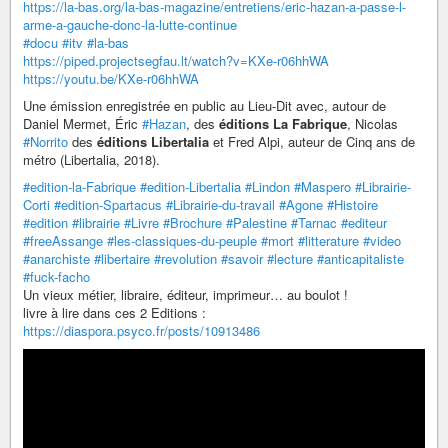
https://la-bas.org/la-bas-magazine/entretiens/eric-hazan-a-passe-l-
arme-a-gauche-donc-la-lutte-continue
#docu
#itv
#la-bas
https://piped.projectsegfau.lt/watch?v=KXe-r06hhWA
https://youtu.be/KXe-r06hhWA
Une émission enregistrée en public au Lieu-Dit avec, autour de
Daniel Mermet, Éric
#Hazan
, des
éditions La Fabrique
, Nicolas
#Norrito
des
éditions Libertalia
et Fred Alpi, auteur de Cinq ans de
métro (Libertalia, 2018).
#edition-la-Fabrique
#edition-Libertalia
#Lindon
#Maspero
#Librairie-
Corti
#edition-Spartacus
#Librairie-du-travail
#Agone
#Histoire
#edition
#librairie
#Livre
#Brochure
#Palestine
#Tarnac
#editeur
#freeAssange
#les-classiques-du-peuple
#mort
#litterature
#video
#anarchiste
#libertaire
#revolution
#savoir
#lecture
#anticapitaliste
#fuck-facho
Un vieux métier, libraire, éditeur, imprimeur… au boulot !
livre à lire dans ces 2 Editions :
https://diaspora.psyco.fr/posts/10913486