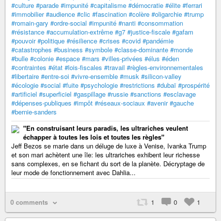
#culture
#parade
#impunité
#capitalisme
#démocratie
#élite
#ferrari
#immobilier
#audience
#clic
#fascination
#colère
#oligarchie
#trump
#romain-gary
#ordre-social
#impunité
#nanti
#consommation
#résistance
#accumulation-extrême
#g7
#justice-fiscale
#gafam
#pouvoir
#politique
#résilience
#crises
#covid
#pandémie
#catastrophes
#business
#symbole
#classe-dominante
#monde
#bulle
#colonie
#espace
#mars
#villes-privées
#élus
#éden
#contraintes
#état
#lois-fiscales
#travail
#règles-environnementales
#libertaire
#entre-soi
#vivre-ensemble
#musk
#silicon-valley
#écologie
#social
#fuite
#psychologie
#restrictions
#dubaï
#prospérité
#artificiel
#superficiel
#gaspillage
#russie
#sanctions
#esclavage
#dépenses-publiques
#impôt
#réseaux-sociaux
#avenir
#gauche
#bernie-sanders
"En construisant leurs paradis, les ultrariches veulent
échapper à toutes les lois et toutes les règles"
Jeff Bezos se marie dans un déluge de luxe à Venise, Ivanka Trump
et son mari achètent une île: les ultrariches exhibent leur richesse
sans complexes, en se fichant du sort de la planète. Décryptage de
leur mode de fonctionnement avec Dahlia...
0 comments
1
0
1