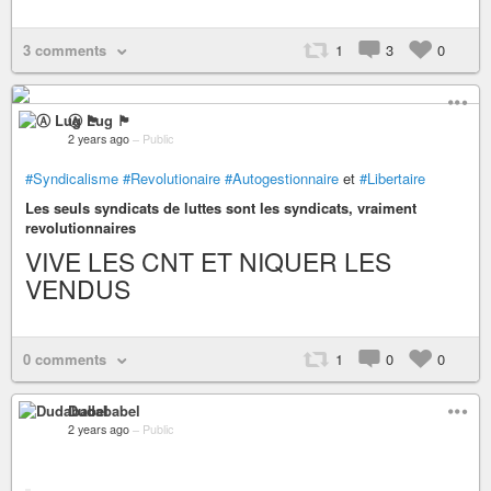
3 comments
1
3
0
Ⓐ Lug 🏴
2 years ago
–
Public
#Syndicalisme
#Revolutionaire
#Autogestionnaire
et
#Libertaire
Les seuls syndicats de luttes sont les syndicats, vraiment
revolutionnaires
VIVE LES CNT ET NIQUER LES
VENDUS
0 comments
1
0
0
Dudababel
2 years ago
–
Public