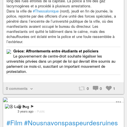
long des rues étroites de la capitale. La police a tiré des gaz
lacrymogènes et a procédé à plusieurs arrestations.
Dans la ville de
#Thessalonique
(nord), jeudi en fin de journée, la
police, rejointe par des officiers d’une unité des forces spéciales, a
pénétré dans l’enceinte de l’université publique de la ville, où des
manifestants avaient occupé le bureau du directeur. Les
manifestants ont quitté le bâtiment dans le calme, mais des
échauffourées ont éclaté entre la police et une foule rassemblée à
l’extérieur.
Grèce: Affrontements entre étudiants et policiers
Le gouvernement de centre-droit souhaite légaliser les
universités privées dans un projet de loi qui devrait être soumis au
parlement ce mois-ci, suscitant un important mouvement de
protestation.
0 comments
0
0
1
Ⓐ Lug 🏴
3 years ago
–
Public
#Film
#Nousnavonspaspeurdesruines