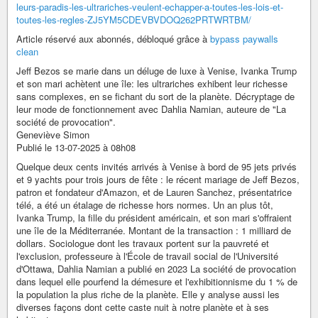
leurs-paradis-les-ultrariches-veulent-echapper-a-toutes-les-lois-et-
toutes-les-regles-ZJ5YM5CDEVBVDOQ262PRTWRTBM/
Article réservé aux abonnés, débloqué grâce à
bypass paywalls
clean
Jeff Bezos se marie dans un déluge de luxe à Venise, Ivanka Trump
et son mari achètent une île: les ultrariches exhibent leur richesse
sans complexes, en se fichant du sort de la planète. Décryptage de
leur mode de fonctionnement avec Dahlia Namian, auteure de "La
société de provocation".
Geneviève Simon
Publié le 13-07-2025 à 08h08
Quelque deux cents invités arrivés à Venise à bord de 95 jets privés
et 9 yachts pour trois jours de fête : le récent mariage de Jeff Bezos,
patron et fondateur d'Amazon, et de Lauren Sanchez, présentatrice
télé, a été un étalage de richesse hors normes. Un an plus tôt,
Ivanka Trump, la fille du président américain, et son mari s'offraient
une île de la Méditerranée. Montant de la transaction : 1 milliard de
dollars. Sociologue dont les travaux portent sur la pauvreté et
l'exclusion, professeure à l'École de travail social de l'Université
d'Ottawa, Dahlia Namian a publié en 2023 La société de provocation
dans lequel elle pourfend la démesure et l'exhibitionnisme du 1 % de
la population la plus riche de la planète. Elle y analyse aussi les
diverses façons dont cette caste nuit à notre planète et à ses