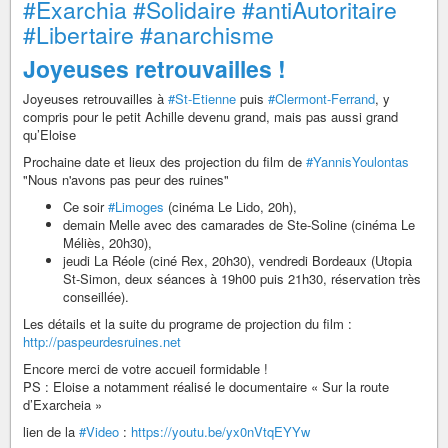
#Exarchia
#Solidaire
#antiAutoritaire
#Libertaire
#anarchisme
Joyeuses retrouvailles !
Joyeuses retrouvailles à
#St-Etienne
puis
#Clermont-Ferrand
, y
compris pour le petit Achille devenu grand, mais pas aussi grand
qu’Eloise
Prochaine date et lieux des projection du film de
#YannisYoulontas
"Nous n'avons pas peur des ruines"
Ce soir
#Limoges
(cinéma Le Lido, 20h),
demain Melle avec des camarades de Ste-Soline (cinéma Le
Méliès, 20h30),
jeudi La Réole (ciné Rex, 20h30), vendredi Bordeaux (Utopia
St-Simon, deux séances à 19h00 puis 21h30, réservation très
conseillée).
Les détails et la suite du programe de projection du film :
http://paspeurdesruines.net
Encore merci de votre accueil formidable !
PS : Eloise a notamment réalisé le documentaire « Sur la route
d’Exarcheia »
lien de la
#Video
:
https://youtu.be/yx0nVtqEYYw