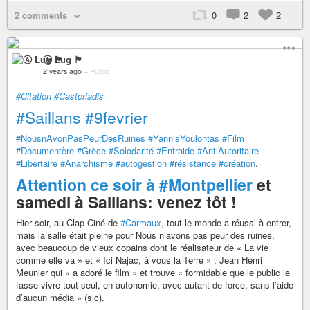
2 comments
0
2
2
Ⓐ Lug 🏴
2 years ago
–
Public
#Citation
#Castoriadis
#Saillans
#9fevrier
#NousnAvonPasPeurDesRuines
#YannisYoulontas
#Film
#Documentère
#Grèce
#Solodarité
#Entraide
#AntiAutoritaire
#Libertaire
#Anarchisme
#autogestion
#résistance
#création
.
Attention ce soir à
#Montpellier
et
samedi à Saillans: venez tôt !
Hier soir, au Clap Ciné de
#Carmaux
, tout le monde a réussi à entrer,
mais la salle était pleine pour Nous n’avons pas peur des ruines,
avec beaucoup de vieux copains dont le réalisateur de « La vie
comme elle va » et « Ici Najac, à vous la Terre » : Jean Henri
Meunier qui « a adoré le film » et trouve « formidable que le public le
fasse vivre tout seul, en autonomie, avec autant de force, sans l’aide
d’aucun média » (sic).