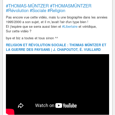
#THOMAS-MÜNTZER
#THOMASMÜNTZER
#Révolution
#Sociale
#Religion
Pas encore vue cette vidéo, mais lu une biographie dans les années
1995/2000 a son sujet, et il m,'avait l'air d'un type bien !
Et j'espère que se serra aussi bien et
#Libertaire
et véridique,
Sur cette vidéo ?
bye et biz a toutes et tous sinon ^^
RELIGION ET RÉVOLUTION SOCIALE : THOMAS MÜNTZER ET
LA GUERRE DES PAYSANS | J. CHAPOUTOT, É. VUILLARD