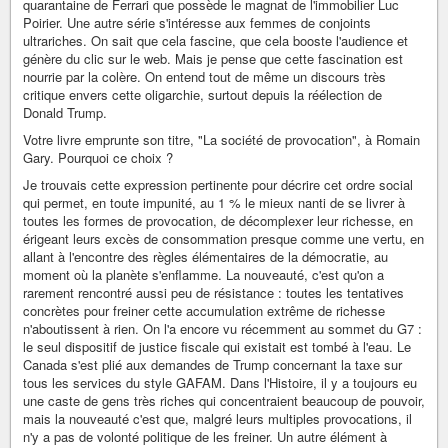
quarantaine de Ferrari que possède le magnat de l'immobilier Luc
Poirier. Une autre série s'intéresse aux femmes de conjoints
ultrariches. On sait que cela fascine, que cela booste l'audience et
génère du clic sur le web. Mais je pense que cette fascination est
nourrie par la colère. On entend tout de même un discours très
critique envers cette oligarchie, surtout depuis la réélection de
Donald Trump.
Votre livre emprunte son titre, "La société de provocation", à Romain
Gary. Pourquoi ce choix ?
Je trouvais cette expression pertinente pour décrire cet ordre social
qui permet, en toute impunité, au 1 % le mieux nanti de se livrer à
toutes les formes de provocation, de décomplexer leur richesse, en
érigeant leurs excès de consommation presque comme une vertu, en
allant à l'encontre des règles élémentaires de la démocratie, au
moment où la planète s'enflamme. La nouveauté, c'est qu'on a
rarement rencontré aussi peu de résistance : toutes les tentatives
concrètes pour freiner cette accumulation extrême de richesse
n'aboutissent à rien. On l'a encore vu récemment au sommet du G7 :
le seul dispositif de justice fiscale qui existait est tombé à l'eau. Le
Canada s'est plié aux demandes de Trump concernant la taxe sur
tous les services du style GAFAM. Dans l'Histoire, il y a toujours eu
une caste de gens très riches qui concentraient beaucoup de pouvoir,
mais la nouveauté c'est que, malgré leurs multiples provocations, il
n'y a pas de volonté politique de les freiner. Un autre élément à