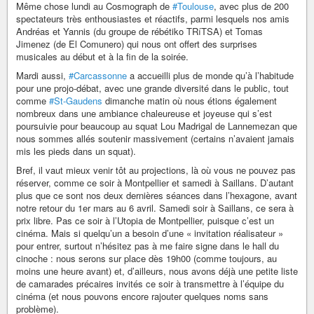
Même chose lundi au Cosmograph de
#Toulouse
, avec plus de 200
spectateurs très enthousiastes et réactifs, parmi lesquels nos amis
Andréas et Yannis (du groupe de rébétiko TRíTSA) et Tomas
Jimenez (de El Comunero) qui nous ont offert des surprises
musicales au début et à la fin de la soirée.
Mardi aussi,
#Carcassonne
a accueilli plus de monde qu’à l’habitude
pour une projo-débat, avec une grande diversité dans le public, tout
comme
#St-Gaudens
dimanche matin où nous étions également
nombreux dans une ambiance chaleureuse et joyeuse qui s’est
poursuivie pour beaucoup au squat Lou Madrigal de Lannemezan que
nous sommes allés soutenir massivement (certains n’avaient jamais
mis les pieds dans un squat).
Bref, il vaut mieux venir tôt au projections, là où vous ne pouvez pas
réserver, comme ce soir à Montpellier et samedi à Saillans. D’autant
plus que ce sont nos deux dernières séances dans l’hexagone, avant
notre retour du 1er mars au 6 avril. Samedi soir à Saillans, ce sera à
prix libre. Pas ce soir à l’Utopia de Montpellier, puisque c’est un
cinéma. Mais si quelqu’un a besoin d’une « invitation réalisateur »
pour entrer, surtout n’hésitez pas à me faire signe dans le hall du
cinoche : nous serons sur place dès 19h00 (comme toujours, au
moins une heure avant) et, d’ailleurs, nous avons déjà une petite liste
de camarades précaires invités ce soir à transmettre à l’équipe du
cinéma (et nous pouvons encore rajouter quelques noms sans
problème).