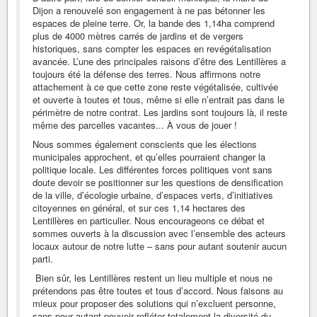
Dijon a renouvelé son engagement à ne pas bétonner les
espaces de pleine terre. Or, la bande des 1,14ha comprend
plus de 4000 mètres carrés de jardins et de vergers
historiques, sans compter les espaces en revégétalisation
avancée. L’une des principales raisons d’être des Lentillères a
toujours été la défense des terres. Nous affirmons notre
attachement à ce que cette zone reste végétalisée, cultivée
et ouverte à toutes et tous, même si elle n’entrait pas dans le
périmètre de notre contrat. Les jardins sont toujours là, il reste
même des parcelles vacantes... À vous de jouer !
Nous sommes également conscients que les élections
municipales approchent, et qu’elles pourraient changer la
politique locale. Les différentes forces politiques vont sans
doute devoir se positionner sur les questions de densification
de la ville, d’écologie urbaine, d’espaces verts, d’initiatives
citoyennes en général, et sur ces 1,14 hectares des
Lentillères en particulier. Nous encourageons ce débat et
sommes ouverts à la discussion avec l’ensemble des acteurs
locaux autour de notre lutte – sans pour autant soutenir aucun
parti.
Bien sûr, les Lentillères restent un lieu multiple et nous ne
prétendons pas être toutes et tous d’accord. Nous faisons au
mieux pour proposer des solutions qui n’excluent personne,
sans pour autant pouvoir refléter totalement la diversité du