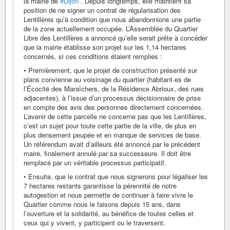
la mairie de
#Dijon
. Depuis longtemps, elle maintient sa
position de ne signer un contrat de régularisation des
Lentillères qu’à condition que nous abandonnions une partie
de la zone actuellement occupée. L’Assemblée du Quartier
Libre des Lentillères a annoncé qu’elle serait prête à concéder
que la mairie établisse son projet sur les 1,14 hectares
concernés, si ces conditions étaient remplies :
• Premièrement, que le projet de construction présenté sur
plans convienne au voisinage du quartier (habitant·es de
l’Écocité des Maraîchers, de la Résidence Abrioux, des rues
adjacentes), à l’issue d’un processus décisionnaire de prise
en compte des avis des personnes directement concernées.
L’avenir de cette parcelle ne concerne pas que les Lentillères,
c’est un sujet pour toute cette partie de la ville, de plus en
plus densement peupée et en manque de services de base.
Un référendum avait d’ailleurs été annoncé par le précédent
maire, finalement annulé par sa successeure. Il doit être
remplacé par un véritable processus participatif.
• Ensuite, que le contrat que nous signerons pour légaliser les
7 hectares restants garantisse la pérennité de notre
autogestion et nous permette de continuer à faire vivre le
Quartier comme nous le faisons depuis 15 ans, dans
l’ouverture et la solidarité, au bénéfice de toutes celles et
ceux qui y vivent, y participent ou le traversent.