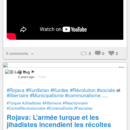
0 comments
3
0
2
Ⓐ Lug 🏴
2 years ago
–
Public
#Rojava
#Kurdistan
#Kurdes
#Révolution
#sociale
et
#libertaire
#Municipalisme
#communalisme
....
#Turquie
#Jihadistes
#Affameurs
#Réactionnaire
#ContreRévolutionnaire
#ExtrèmeDroite
#Fascistes
Rojava: L’armée turque et les
jihadistes incendient les récoltes