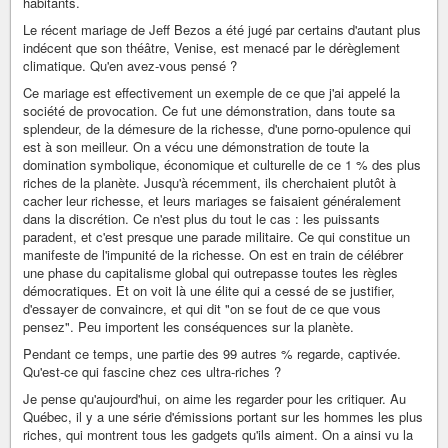
habitants.
Le récent mariage de Jeff Bezos a été jugé par certains d'autant plus
indécent que son théâtre, Venise, est menacé par le dérèglement
climatique. Qu'en avez-vous pensé ?
Ce mariage est effectivement un exemple de ce que j'ai appelé la
société de provocation. Ce fut une démonstration, dans toute sa
splendeur, de la démesure de la richesse, d'une porno-opulence qui
est à son meilleur. On a vécu une démonstration de toute la
domination symbolique, économique et culturelle de ce 1 % des plus
riches de la planète. Jusqu'à récemment, ils cherchaient plutôt à
cacher leur richesse, et leurs mariages se faisaient généralement
dans la discrétion. Ce n'est plus du tout le cas : les puissants
paradent, et c'est presque une parade militaire. Ce qui constitue un
manifeste de l'impunité de la richesse. On est en train de célébrer
une phase du capitalisme global qui outrepasse toutes les règles
démocratiques. Et on voit là une élite qui a cessé de se justifier,
d'essayer de convaincre, et qui dit "on se fout de ce que vous
pensez". Peu importent les conséquences sur la planète.
Pendant ce temps, une partie des 99 autres % regarde, captivée.
Qu'est-ce qui fascine chez ces ultra-riches ?
Je pense qu'aujourd'hui, on aime les regarder pour les critiquer. Au
Québec, il y a une série d'émissions portant sur les hommes les plus
riches, qui montrent tous les gadgets qu'ils aiment. On a ainsi vu la