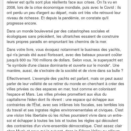
relever est qu'ils sont plus résilients face aux crises. On l'a vu en
2008, lors de la crise économique mondiale, puis avec le Covid : ils
ont perdu un peu d'argent au départ, mais ont très vite retrouvé leur
niveau de richesse. Et depuis la pandémie, on constate qu'il
progresse encore.
Dans un monde bouleversé par des catastrophes sociales et
écologiques sans précédent, les ultrariches essaient de construire
leurs propres paradis en empruntant les chemins de la mer.
Dans votre livre, vous évoquez notamment le business des yachts,
qui n'a jamais été aussi florissant, avec des bateaux pouvant coûter
jusqu'à 600 ou 700 millions de dollars. Selon vous, le superyacht est
"le symbole d'une classe dominante et ouverte sur le monde". Une
manière, aussi, de s'extraire de la société et de vivre dans sa bulle ?
Effectivement. L'exemple des yachts est parlant, mais on peut aussi
parler de leur velléité de se retirer du monde en cherchant à créer des
villes privées ou des espaces en mer, tout comme en colonisant
l'espace et Mars. Les villes privées promettent aux élus du
capitalisme l'éden dont ils rêvent : une espace qui échappe aux
contraintes de l'État, avec ses infâmes lois fiscales, ses terribles lois
du travail et ses ingrates règles environnementales et civiques. C'est
une vision très libertaire où les riches pourraient vivre dans un entre-
soi et échapper à toutes les lois et toutes les règles qui découlent
des contraintes d'un vivre-ensemble démocratique. C'est assez clair
chez Musk et ceux qui le suivent, dans la Silicon Valley ou ailleurs.