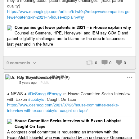
they're moaning about "patent eligibility challenges" (read: patent
quality)
https://www.managingip.com/article/b1wf9q2rmbqvwc/companies-got-
fewer-patents-in-2021-in-house-explain-why
Companies got fewer patents in 2021 – in-house explain why
Counsel at Siemens, HPE, Honeywell and IBM say COVID and
patent eligibility challenges are to blame for the drop in issuances
last year and in the future
0 comments
0
0
0
Dr. Roy Schestowitz (罗伊)
5 years ago
–
Public
● NEWS ●
#DeSmog
#Energy
☞ House Committee Seeks Interview
with Exxon
#Lobbyist
Caught On Tape
https://www.desmog.com/2021/07/26/house-committee-seeks-
interview-with-exxon-lobbyist-caught-on-tape/
House Committee Seeks Interview with Exxon Lobbyist
Caught On Tape
A congressional committee is requesting an interview with the
ExxonMobil lobbyist who was revealed by an undercover Greenpeace