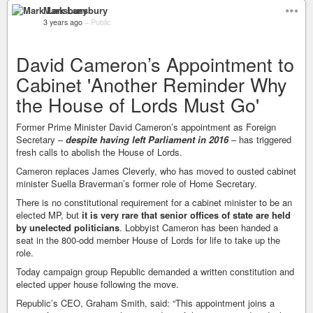
Mark Lansbury
3 years ago
–
Public
David Cameron’s Appointment to
Cabinet 'Another Reminder Why
the House of Lords Must Go'
Former Prime Minister David Cameron’s appointment as Foreign
Secretary –
despite having left Parliament in 2016
– has triggered
fresh calls to abolish the House of Lords.
Cameron replaces James Cleverly, who has moved to ousted cabinet
minister Suella Braverman’s former role of Home Secretary.
There is no constitutional requirement for a cabinet minister to be an
elected MP, but
it is very rare that senior offices of state are held
by unelected politicians
. Lobbyist Cameron has been handed a
seat in the 800-odd member House of Lords for life to take up the
role.
Today campaign group Republic demanded a written constitution and
elected upper house following the move.
Republic’s CEO, Graham Smith, said: “This appointment joins a