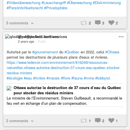
#Videoüberwachung
#Lauschangriff
#Überwachung
#Diskriminierung
#Persönlichkeitsrecht
#Privatsphäre
3 comments
2
3
2
qlod@parlote.facil.services
2 years ago
–
Public
Autorisé par le
#gouvernement
du
#Québec
en 2022, celui
#Ottawa
permet les destructions de plusieurs plans d'eaux et rivières.
https://www.ledevoir.com/environnement/816249/ressources-
naturelles-ottawa-autorise-destruction-37-cours-eau-quebec-stocker-
residus-miniers
#écologie
#eau
#rivière
#marais
#flore
#faune
#mine
#lobbyist
Ottawa autorise la destruction de 37 cours d’eau du Québec
pour stocker des résidus miniers
Le ministre de l’Environnement, Steven Guilbeault, a recommandé le
feu vert en échange d’un plan de compensation.
2 comments
1
2
1