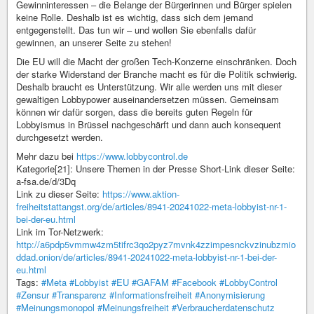
Gewinninteressen – die Belange der Bürgerinnen und Bürger spielen
keine Rolle. Deshalb ist es wichtig, dass sich dem jemand
entgegenstellt. Das tun wir – und wollen Sie ebenfalls dafür
gewinnen, an unserer Seite zu stehen!
Die EU will die Macht der großen Tech-Konzerne einschränken. Doch
der starke Widerstand der Branche macht es für die Politik schwierig.
Deshalb braucht es Unterstützung. Wir alle werden uns mit dieser
gewaltigen Lobbypower auseinandersetzen müssen. Gemeinsam
können wir dafür sorgen, dass die bereits guten Regeln für
Lobbyismus in Brüssel nachgeschärft und dann auch konsequent
durchgesetzt werden.
Mehr dazu bei
https://www.lobbycontrol.de
Kategorie[21]: Unsere Themen in der Presse Short-Link dieser Seite:
a-fsa.de/d/3Dq
Link zu dieser Seite:
https://www.aktion-
freiheitstattangst.org/de/articles/8941-20241022-meta-lobbyist-nr-1-
bei-der-eu.html
Link im Tor-Netzwerk:
http://a6pdp5vmmw4zm5tifrc3qo2pyz7mvnk4zzimpesnckvzinubzmio
ddad.onion/de/articles/8941-20241022-meta-lobbyist-nr-1-bei-der-
eu.html
Tags:
#Meta
#Lobbyist
#EU
#GAFAM
#Facebook
#LobbyControl
#Zensur
#Transparenz
#Informationsfreiheit
#Anonymisierung
#Meinungsmonopol
#Meinungsfreiheit
#Verbraucherdatenschutz