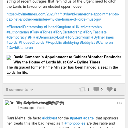
string of recent outrages that remind us of the urgent need to ditch
the Lords in favour of an elected upper house.
https://bylinetimes.com/2023/11/13/david-camerons-appointment-to-
cabinet-another-reminder-why-the-house-of-lords-must-go/
#ElectoralDictatorship
#UnitedKingdom
#UK
#dictatorship
#authoritarian
#Tory
#Tories
#ToryDictatorship
#ToryFascists
#democracy
#PR
#DemocracyLost
#ToryCronyism
#BylineTimes
#Lords
#HouseOfLords
#Republic
#lobbying
#lobbyist
#Cameron
#DavidCameron
David Cameron’s Appointment to Cabinet 'Another Reminder
Why the House of Lords Must Go' – Byline Times
The disgraced former Prime Minister has been handed a seat in the
Lords for life.
0 comments
1
0
0
Dr. Roy Schestowitz (罗伊)
5 years ago
–
Public
Rani Mehta, de facto
#lobbyist
for the
#patent
#cartel
that sponsors
her, treats this like bad news; as if
#monopolies
are desirable and