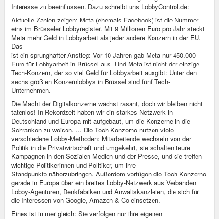
Interesse zu beeinflussen. Dazu schreibt uns LobbyControl.de:
Aktuelle Zahlen zeigen: Meta (ehemals Facebook) ist die Nummer
eins im Brüsseler Lobbyregister. Mit 9 Millionen Euro pro Jahr steckt
Meta mehr Geld in Lobbyarbeit als jeder andere Konzern in der EU.
Das
ist ein sprunghafter Anstieg: Vor 10 Jahren gab Meta nur 450.000
Euro für Lobbyarbeit in Brüssel aus. Und Meta ist nicht der einzige
Tech-Konzern, der so viel Geld für Lobbyarbeit ausgibt: Unter den
sechs größten Konzernlobbys in Brüssel sind fünf Tech-
Unternehmen.
Die Macht der Digitalkonzerne wächst rasant, doch wir bleiben nicht
tatenlos! In Rekordzeit haben wir ein starkes Netzwerk in
Deutschland und Europa mit aufgebaut, um die Konzerne in die
Schranken zu weisen. ... Die Tech-Konzerne nutzen viele
verschiedene Lobby-Methoden: Mitarbeitende wechseln von der
Politik in die Privatwirtschaft und umgekehrt, sie schalten teure
Kampagnen in den Sozialen Medien und der Presse, und sie treffen
wichtige Politikerinnen und Politiker, um ihre
Standpunkte näherzubringen. Außerdem verfügen die Tech-Konzerne
gerade in Europa über ein breites Lobby-Netzwerk aus Verbänden,
Lobby-Agenturen, Denkfabriken und Anwaltskanzleien, die sich für
die Interessen von Google, Amazon & Co einsetzen.
Eines ist immer gleich: Sie verfolgen nur ihre eigenen