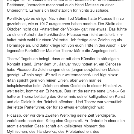
Petitionen, überredete manchmal auch Henri Matisse zu einer
Unterschrift. Er war sich buchstäblich für nichts zu schade.
Konflikte gab es einige. Nach dem Tod Stalins hatte Picasso ihn so
gezeichnet, wie er 1917 ausgesehen haben mochte. Der Stalin des
Oktober, nicht das »Väterchen der Völker« galt ihm etwas. Das führte
zu einem Aufruhr der Funktionäre. Picasso war nicht amüsiert: »Ihr
haltet mich wohl für einen Volltrottel. Ich fertige eine Zeichnung als
Hommage an, und dafür kriege ich von euch Tritte in den Arsch.« Der
legendäre Parteiführer Maurice Thorez klärte die Angelegenheit.
Thorez’ Tagebuch belegt, dass er mit dem Künstler in ständigem
Kontakt stand. Unter dem 31. Januar 1963 notiert er, ein Genosse
habe Picasso die Zeichnungen eines jungen sowjetischen Malers
gezeigt. »Pablo sagt: ›Er soll nur weitermachen!‹ und fügt hinzu:
›Man spricht gern von reinen Linien, aber wenn man es
beispielsweise beim Zeichnen eines Gesichts in dieser Hinsicht zu
weit treibt, kommt ein Ei heraus. Das ist die reinste reine Linie‹.« So
hatte er Thorez beiläufig das Geheimnis seiner kalligrafischen Kunst
und die Dialektik der Reinheit offenbart. Und Thorez war vermutlich
der letzte Parteiführer, der für so etwas empfänglich war.
Picasso, der vor dem Zweiten Weltkrieg seine Zeit verkörperte,
verkörperte nach dem Krieg eine Gegenzeit. Er förderte in einer sich
atomisierenden Gesellschaft ein kollektives Moment des
Mythischen, des Handwerks, des Proletarischen, des