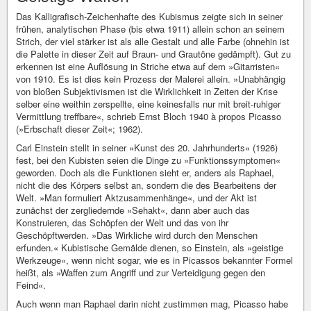
Das Kalligrafisch-Zeichenhafte des Kubismus zeigte sich in seiner
frühen, analytischen Phase (bis etwa 1911) allein schon an seinem
Strich, der viel stärker ist als alle Gestalt und alle Farbe (ohnehin ist
die Palette in dieser Zeit auf Braun- und Grautöne gedämpft). Gut zu
erkennen ist eine Auflösung in Striche etwa auf dem »Gitarristen«
von 1910. Es ist dies kein Prozess der Malerei allein. »Unabhängig
von bloßen Subjektivismen ist die Wirklichkeit in Zeiten der Krise
selber eine weithin zerspellte, eine keinesfalls nur mit breit-ruhiger
Vermittlung treffbare«, schrieb Ernst Bloch 1940 à propos Picasso
(»Erbschaft dieser Zeit«; 1962).
Carl Einstein stellt in seiner »Kunst des 20. Jahrhunderts« (1926)
fest, bei den Kubisten seien die Dinge zu »Funktionssymptomen«
geworden. Doch als die Funktionen sieht er, anders als Raphael,
nicht die des Körpers selbst an, sondern die des Bearbeitens der
Welt. »Man formuliert Aktzusammenhänge«, und der Akt ist
zunächst der zergliedernde »Sehakt«, dann aber auch das
Konstruieren, das Schöpfen der Welt und das von ihr
Geschöpftwerden. »Das Wirkliche wird durch den Menschen
erfunden.« Kubistische Gemälde dienen, so Einstein, als »geistige
Werkzeuge«, wenn nicht sogar, wie es in Picassos bekannter Formel
heißt, als »Waffen zum Angriff und zur Verteidigung gegen den
Feind«.
Auch wenn man Raphael darin nicht zustimmen mag, Picasso habe