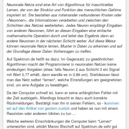
Neuronale Netze sind eine Art von Algorithmus für maschinelles
Lernen, der von der Struktur und Funktion des menschlichen Gehirns
inspiriert ist. Sie bestehen aus miteinander verbundenen Knoten oder
»Neuronen«, die Informationen verarbeiten und zwischen den
Schichten des Netzes weiterleiten. Jedes Neuron empfängt Eingaben
von anderen Neuronen, führt an diesen Eingaben eine einfache
mathematische Operation durch und leitet das Ergebnis dann an
andere Neuronen in der nächsten Schicht weiter. Auf diese Weise
können neuronale Netze lernen, Muster in Daten zu erkennen und auf
der Grundlage dieser Daten Vorhersagen zu treffen.
Auf Spektrum.de heißt es dazu: Im Gegensatz zu gewöhnlichen
Algorithmen macht der Programmierer in neuronalen Netzen keine
eindeutigen Vorgaben (etwa: falls Neuron 2 aus Schicht 3 ein Signal
mit Wert 0,77 erhält, dann wandle es in 0,89 um). Stattdessen lässt
man das Netz selbst "lernen", welche Einstellungen am geeignetsten
sind, um eine Aufgabe zu bewältigen.
Da der Computer schnell ist, kann er seine anfänglichen Fehler mit
der Zeit ausbügeln. Allerdings braucht er dazu auch korrekte
Rückmeldungen. Bestätigt man ihn in seinen Fehlern, so - k
ommen
wir auf den Artikel von gestern zurück
und haben es nun mit einem
Rassisten oder anderem Idioten zu tun ...
Welche weiteren Einschränkungen die Computer beim "Lernen"
unterworfen sind, erklärt Manon Bischoff auf Spektrum.de sehr gut