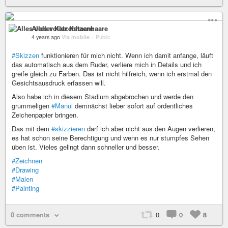
Alles voller Katzenhaare
4 years ago
Via mobile
–
Public
#Skizzen
funktionieren für mich nicht. Wenn ich damit anfange, läuft
das automatisch aus dem Ruder, verliere mich in Details und ich
greife gleich zu Farben. Das ist nicht hilfreich, wenn ich erstmal den
Gesichtsausdruck erfassen will.
Also habe ich in diesem Stadium abgebrochen und werde den
grummeligen
#Manul
demnächst lieber sofort auf ordentliches
Zeichenpapier bringen.
Das mit dem
#skizzieren
darf ich aber nicht aus den Augen verlieren,
es hat schon seine Berechtigung und wenn es nur stumpfes Sehen
üben ist. Vieles gelingt dann schneller und besser.
#Zeichnen
#Drawing
#Malen
#Painting
0 comments
0
0
8