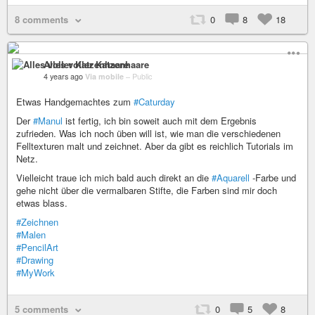
8 comments
0
8
18
Alles voller Katzenhaare
4 years ago
Via mobile
–
Public
Etwas Handgemachtes zum
#Caturday
Der
#Manul
ist fertig, ich bin soweit auch mit dem Ergebnis
zufrieden. Was ich noch üben will ist, wie man die verschiedenen
Felltexturen malt und zeichnet. Aber da gibt es reichlich Tutorials im
Netz.
Vielleicht traue ich mich bald auch direkt an die
#Aquarell
-Farbe und
gehe nicht über die vermalbaren Stifte, die Farben sind mir doch
etwas blass.
#Zeichnen
#Malen
#PencilArt
#Drawing
#MyWork
5 comments
0
5
8