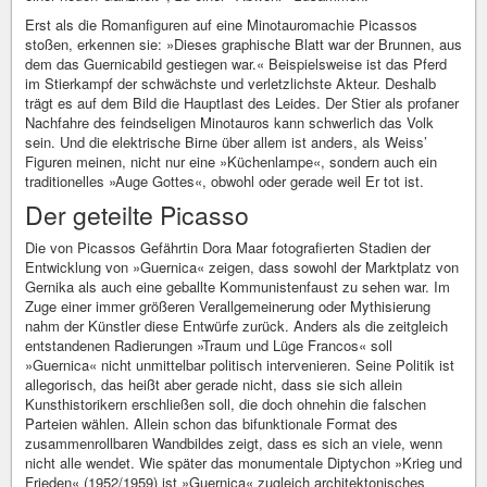
Erst als die Romanfiguren auf eine Minotauromachie Picassos
stoßen, erkennen sie: »Dieses graphische Blatt war der Brunnen, aus
dem das Guernicabild gestiegen war.« Beispielsweise ist das Pferd
im Stierkampf der schwächste und verletzlichste Akteur. Deshalb
trägt es auf dem Bild die Hauptlast des Leides. Der Stier als profaner
Nachfahre des feindseligen Minotauros kann schwerlich das Volk
sein. Und die elektrische Birne über allem ist anders, als Weiss’
Figuren meinen, nicht nur eine »Küchenlampe«, sondern auch ein
traditionelles »Auge Gottes«, obwohl oder gerade weil Er tot ist.
Der geteilte Picasso
Die von Picassos Gefährtin Dora Maar fotografierten Stadien der
Entwicklung von »Guernica« zeigen, dass sowohl der Marktplatz von
Gernika als auch eine geballte Kommunistenfaust zu sehen war. Im
Zuge einer immer größeren Verallgemeinerung oder Mythisierung
nahm der Künstler diese Entwürfe zurück. Anders als die zeitgleich
entstandenen Radierungen »Traum und Lüge Francos« soll
»Guernica« nicht unmittelbar politisch intervenieren. Seine Politik ist
allegorisch, das heißt aber gerade nicht, dass sie sich allein
Kunsthistorikern erschließen soll, die doch ohnehin die falschen
Parteien wählen. Allein schon das bifunktionale Format des
zusammenrollbaren Wandbildes zeigt, dass es sich an viele, wenn
nicht alle wendet. Wie später das monumentale Diptychon »Krieg und
Frieden« (1952/1959) ist »Guernica« zugleich architektonisches