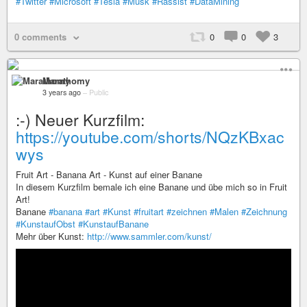
#Twitter
#Microsoft
#Tesla
#Musk
#Rassist
#DataMining
0 comments
0
0
3
Marathomy
3 years ago
–
Public
:-) Neuer Kurzfilm:
https://youtube.com/shorts/NQzKBxac
wys
Fruit Art - Banana Art - Kunst auf einer Banane
In diesem Kurzfilm bemale ich eine Banane und übe mich so in Fruit
Art!
Banane
#banana
#art
#Kunst
#fruitart
#zeichnen
#Malen
#Zeichnung
#KunstaufObst
#KunstaufBanane
Mehr über Kunst:
http://www.sammler.com/kunst/