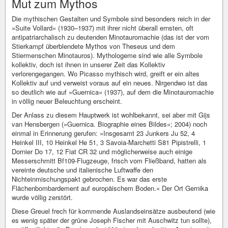
Mut zum Mythos
Die mythischen Gestalten und Symbole sind besonders reich in der
»Suite Vollard« (1930–1937) mit ihrer nicht überall ernsten, oft
antipatriarchalisch zu deutenden Minotauromachie (das ist der vom
Stierkampf überblendete Mythos von Theseus und dem
Stiermenschen Minotauros). Mythologeme sind wie alle Symbole
kollektiv, doch ist ihnen in unserer Zeit das Kollektiv
verlorengegangen. Wo Picasso mythisch wird, greift er ein altes
Kollektiv auf und verweist voraus auf ein neues. Nirgendwo ist das
so deutlich wie auf »Guernica« (1937), auf dem die Minotauromachie
in völlig neuer Beleuchtung erscheint.
Der Anlass zu diesem Hauptwerk ist wohlbekannt, sei aber mit Gijs
van Hensbergen (»Guernica. Biographie eines Bildes«; 2004) noch
einmal in Erinnerung gerufen: »Insgesamt 23 Junkers Ju 52, 4
Heinkel III, 10 Heinkel He 51, 3 Savoia-Marchetti S81 Pipistrelli, 1
Dornier Do 17, 12 Fiat CR 32 und möglicherweise auch einige
Messerschmitt Bf109-Flugzeuge, frisch vom Fließband, hatten als
vereinte deutsche und italienische Luftwaffe den
Nichteinmischungspakt gebrochen. Es war das erste
Flächenbombardement auf europäischem Boden.« Der Ort Gernika
wurde völlig zerstört.
Diese Greuel frech für kommende Auslandseinsätze ausbeutend (wie
es wenig später der grüne Joseph Fischer mit Auschwitz tun sollte),