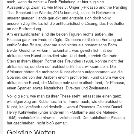
mich, wenn du zahlst.« Doch Einladung ist hier zugleich
Aussperrung. Zwar ist, wie Miles J. Unger (»Picasso and the Painting
That Shocked the World«; 2018) bemerkt, »alles in Reichweite
unserer gierigen Hände gerückt und entzieht sich doch völlig
unserem Zugriff«. Es ist die antifuturistische Lösung, das Festhalten
an der Entfremdung.
Am erstaunlichsten sind die beiden Figuren rechts außen, die
Picasso ganz am Ende einfügte. Die obere reißt einen Vorhang auf,
entblößt ihre Brüste, aber sie sind nichts als prismatische Form.
Beider Gesichter wirken maskenhaft, was gewöhnlich mit der
afrikanischen Kunst assoziiert wird. Und doch, schrieb Gertrude
Stein in ihrem klugen Porträt des Freundes (1938), könnte nicht der
afrikanische, sondern der arabische Einfluss wirksam sein. Die
Afrikaner hätten die arabische Kunst ebenso aufgenommen wie die
Spanier, die von den Arabern enorm profitierten, »und darum war die
afrikanische Kunst, die Matisse naiv und exotisch fand, für Picasso,
einen Spanier, etwas Natürliches, Direktes und Zivilisiertes«.
Völlig gleich, wie man zu ihrer These steht, erfasst sie einen ganz
wichtigen Zug am Kubismus: Er ist immer auch, wie die arabische
Kunst, kalligrafisch und deshalb – worauf Picassos Galerist Daniel-
Henry Kahnweiler (unter anderem in »Mallarmé und die Malerei«;
1948) nachdrücklich hinwies – zeichenhaft. Der kubistische Picasso
hat geschrieben, nicht bloß gemalt.
Geistige Waffen