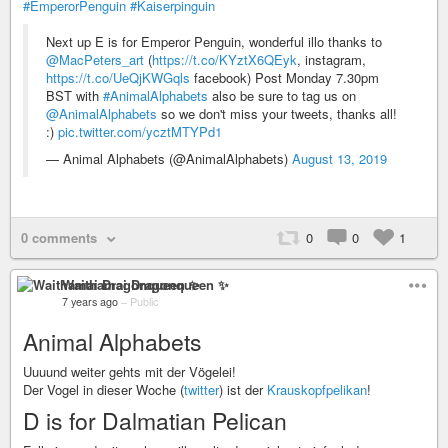
#EmperorPenguin
#Kaiserpinguin
Next up E is for Emperor Penguin, wonderful illo thanks to
@MacPeters_art
(
https://t.co/KYztX6QEyk
, instagram,
https://t.co/UeQjKWGqls
facebook) Post Monday 7.30pm
BST with
#AnimalAlphabets
also be sure to tag us on
@AnimalAlphabets
so we don't miss your tweets, thanks all!
:)
pic.twitter.com/ycztMTYPd1
— Animal Alphabets (@AnimalAlphabets)
August 13, 2019
0 comments
0
0
1
Waithamai Dragonqueen ✨
7 years ago
–
Public
Animal Alphabets
Uuuund weiter gehts mit der Vögelei!
Der Vogel in dieser Woche (
twitter
) ist der
Krauskopfpelikan
!
D is for Dalmatian Pelican