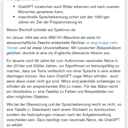
ChatGPT inzwischen auch Bilder erkennen und nach unseren
Wünschen generieren kann,
maschinelle Spracherkennung schon seit den 1950-iger
Jahren ein Ziel der Programmierung ist.
Manon Bischoff schreibt auf Spektrum.de:
Im Januar 1954 war eine IBM-701-Maschine der erste für
wissenschaftliche Zwecke entwickelte Rechner,
er wog knapp zehn
Tonnen
und tat etwas Unvorstellbares: Mit russischen Beispielsätzen
gefüttert, druckte er eine ins Englische übersetzte Version aus.
Es dauerte noch 60 Jahre bis zum Aufkommen neuronaler Netze in
den 2010er und 2020er Jahren, um Algorithmen so leistungsfähig zu
machen, dass sie Texte verlässlich von einer Sprache in eine andere
übertragen können. Nun kann ChatGPT sogar Witze erfinden - auch
wenn diese meist nicht gut sind. Witze sind jedenfalls schwieriger zu
erfinden als ein ansprechendes Bild zu malen. Für das Malen reicht
ein Verständnis (= eine Tabelle) zu Farben und Beispielbilder von
allen möglichen Objekten.
Wie bei der Übersetzung und der Spracherkennung reicht es nicht, so
eine Tabelle (= Datenbank) nach einem Stichwort zu durchsuchen,
sondern die Verknüpfungen müssen nach der Aufgabenstellung
verschieden sein. Dazu benötigt man neuronale Netze, die ChatGPT
so erklärt: