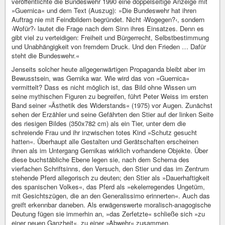
veröffentlichte die Bundeswehr 1990 eine doppelseitige Anzeige mit
»Guernica« und dem Text (Auszug): »Die Bundeswehr hat ihren
Auftrag nie mit Feindbildern begründet. Nicht ›Wogegen?‹, sondern
›Wofür?‹ lautet die Frage nach dem Sinn ihres Einsatzes. Denn es
gibt viel zu verteidigen: Freiheit und Bürgerrecht, Selbstbestimmung
und Unabhängigkeit von fremdem Druck. Und den Frieden … Dafür
steht die Bundeswehr.«
Jenseits solcher heute allgegenwärtigen Propaganda bleibt aber im
Bewusstsein, was Gernika war. Wie wird das von »Guernica«
vermittelt? Dass es nicht möglich ist, das Bild ohne Wissen um
seine mythischen Figuren zu begreifen, führt Peter Weiss im ersten
Band seiner »Ästhetik des Widerstands« (1975) vor Augen. Zunächst
sehen der Erzähler und seine Gefährten den Stier auf der linken Seite
des riesigen Bildes (350x782 cm) als ein Tier, unter dem die
schreiende Frau und ihr inzwischen totes Kind »Schutz gesucht
hatten«. Überhaupt alle Gestalten und Gerätschaften erscheinen
ihnen als im Untergang Gernikas wirklich vorhandene Objekte. Über
diese buchstäbliche Ebene legen sie, nach dem Schema des
vierfachen Schriftsinns, den Versuch, den Stier und das im Zentrum
stehende Pferd allegorisch zu deuten; den Stier als »Dauerhaftigkeit
des spanischen Volkes«, das Pferd als »ekelerregendes Ungetüm,
mit Gesichtszügen, die an den Generalissimo erinnerten«. Auch das
greift erkennbar daneben. Als erwägenswerte moralisch-anagogische
Deutung fügen sie immerhin an, »das Zerfetzte« schließe sich »zu
einer neuen Ganzheit«, zu einer »Abwehr« zusammen.