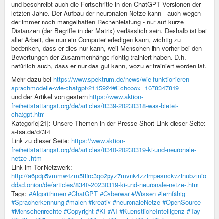
und beschreibt auch die Fortschritte in den ChatGPT Versionen der
letzten Jahre. Der Aufbau der neuronalen Netze kann - auch wegen
der immer noch mangelhaften Rechenleistung - nur auf kurze
Distanzen (der Begriffe in der Matrix) verlässlich sein. Deshalb ist bei
aller Arbeit, die nun ein Computer erledigen kann, wichtig zu
bedenken, dass er dies nur kann, weil Menschen ihn vorher bei den
Bewertungen der Zusammenhänge richtig trainiert haben. D.h.
natürlich auch, dass er nur das gut kann, wozu er trainiert worden ist.
Mehr dazu bei
https://www.spektrum.de/news/wie-funktionieren-
sprachmodelle-wie-chatgpt/2115924#Echobox=1678347819
und der Artikel von gestern
https://www.aktion-
freiheitstattangst.org/de/articles/8339-20230318-was-bietet-
chatgpt.htm
Kategorie[21]: Unsere Themen in der Presse Short-Link dieser Seite:
a-fsa.de/d/3t4
Link zu dieser Seite:
https://www.aktion-
freiheitstattangst.org/de/articles/8340-20230319-ki-und-neuronale-
netze-.htm
Link im Tor-Netzwerk:
http://a6pdp5vmmw4zm5tifrc3qo2pyz7mvnk4zzimpesnckvzinubzmio
ddad.onion/de/articles/8340-20230319-ki-und-neuronale-netze-.htm
Tags:
#Algorithmen
#ChatGPT
#Cyberwar
#Wissen
#lernfähig
#Spracherkennung
#malen
#kreativ
#neuronaleNetze
#OpenSource
#Menschenrechte
#Copyright
#KI
#AI
#KuenstlicheIntelligenz
#Tay