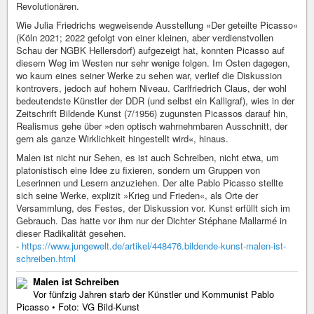
Revolutionären.
Wie Julia Friedrichs wegweisende Ausstellung »Der geteilte Picasso«
(Köln 2021; 2022 gefolgt von einer kleinen, aber verdienstvollen
Schau der NGBK Hellersdorf) aufgezeigt hat, konnten Picasso auf
diesem Weg im Westen nur sehr wenige folgen. Im Osten dagegen,
wo kaum eines seiner Werke zu sehen war, verlief die Diskussion
kontrovers, jedoch auf hohem Niveau. Carlfriedrich Claus, der wohl
bedeutendste Künstler der DDR (und selbst ein Kalligraf), wies in der
Zeitschrift Bildende Kunst (7/1956) zugunsten Picassos darauf hin,
Realismus gehe über »den optisch wahrnehmbaren Ausschnitt, der
gern als ganze Wirklichkeit hingestellt wird«, hinaus.
Malen ist nicht nur Sehen, es ist auch Schreiben, nicht etwa, um
platonistisch eine Idee zu fixieren, sondern um Gruppen von
Leserinnen und Lesern anzuziehen. Der alte Pablo Picasso stellte
sich seine Werke, explizit »Krieg und Frieden«, als Orte der
Versammlung, des Festes, der Diskussion vor. Kunst erfüllt sich im
Gebrauch. Das hatte vor ihm nur der Dichter Stéphane Mallarmé in
dieser Radikalität gesehen.
-
https://www.jungewelt.de/artikel/448476.bildende-kunst-malen-ist-
schreiben.html
Malen ist Schreiben
Vor fünfzig Jahren starb der Künstler und Kommunist Pablo
Picasso • Foto: VG Bild-Kunst