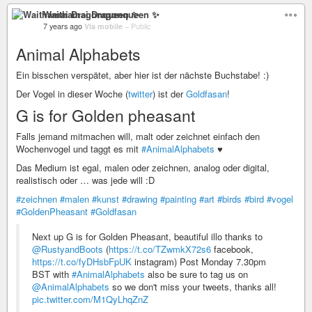
Waithamai Dragonqueen ✨
7 years ago
Via mobile
–
Public
Animal Alphabets
Ein bisschen verspätet, aber hier ist der nächste Buchstabe! :)
Der Vogel in dieser Woche (
twitter
) ist der
Goldfasan
!
G is for Golden pheasant
Falls jemand mitmachen will, malt oder zeichnet einfach den
Wochenvogel und taggt es mit
#AnimalAlphabets
♥
Das Medium ist egal, malen oder zeichnen, analog oder digital,
realistisch oder … was jede will :D
#zeichnen
#malen
#kunst
#drawing
#painting
#art
#birds
#bird
#vogel
#GoldenPheasant
#Goldfasan
Next up G is for Golden Pheasant, beautiful illo thanks to
@RustyandBoots
(
https://t.co/TZwmkX72s6
facebook,
https://t.co/fyDHsbFpUK
instagram) Post Monday 7.30pm
BST with
#AnimalAlphabets
also be sure to tag us on
@AnimalAlphabets
so we don't miss your tweets, thanks all!
pic.twitter.com/M1QyLhqZnZ