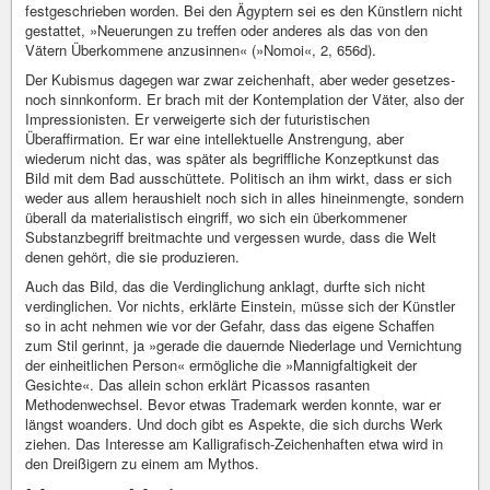
festgeschrieben worden. Bei den Ägyptern sei es den Künstlern nicht
gestattet, »Neuerungen zu treffen oder anderes als das von den
Vätern Überkommene anzusinnen« (»Nomoi«, 2, 656d).
Der Kubismus dagegen war zwar zeichenhaft, aber weder gesetzes-
noch sinnkonform. Er brach mit der Kontemplation der Väter, also der
Impressionisten. Er verweigerte sich der futuristischen
Überaffirmation. Er war eine intellektuelle Anstrengung, aber
wiederum nicht das, was später als begriffliche Konzeptkunst das
Bild mit dem Bad ausschüttete. Politisch an ihm wirkt, dass er sich
weder aus allem heraushielt noch sich in alles hineinmengte, sondern
überall da materialistisch eingriff, wo sich ein überkommener
Substanzbegriff breitmachte und vergessen wurde, dass die Welt
denen gehört, die sie produzieren.
Auch das Bild, das die Verdinglichung anklagt, durfte sich nicht
verdinglichen. Vor nichts, erklärte Einstein, müsse sich der Künstler
so in acht nehmen wie vor der Gefahr, dass das eigene Schaffen
zum Stil gerinnt, ja »gerade die dauernde Niederlage und Vernichtung
der einheitlichen Person« ermögliche die »Mannigfaltigkeit der
Gesichte«. Das allein schon erklärt Picassos rasanten
Methodenwechsel. Bevor etwas Trademark werden konnte, war er
längst woanders. Und doch gibt es Aspekte, die sich durchs Werk
ziehen. Das Interesse am Kalligrafisch-Zeichenhaften etwa wird in
den Dreißigern zu einem am Mythos.