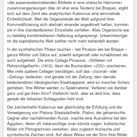
»die auseinanderstrebenden Bildteile in eine statische Harmonie«
zusammengezwungen (das ist eher eine Tendenz bei Braque), ergibt
sich auf dem Zenit des analytischen Kubismus eine wimmelnde
Einheitlichkeit. Weil die Gegenstände der Welt aufgrund ihrer
Kommodifizierung sich abstrakt einander angeähnelt hatten, konnten
sie in ihre standardisierten Einzelteile zerfallen. Alles Organische war
zu beliebig kombinierbarem Halbzeug aufgesprengt. Unbarmherziger
ist die kapitalistische Welt seither nicht mehr behandelt worden.
In der synthetischen Phase tauchen – bei Picasso wie bei Braque –
ganze Wörter und Sätze auf, sowohl aufgemalt oder schabloniert als
auch aufgeklebt. Die erste Collage Picassos, »Stilleben mit
Rohrstuhlgeflecht« (1912), lässt die Buchstaben »JOU« erscheinen.
Wie viele spätere Collagen bestätigen, soll das »Journal« oder
»Zeitung« bedeuten, und gerade mit der Zeitung, dem damals
bedeutendsten Ideologischen Staatsapparat, wird so mancher Scherz
getrieben. Ihre Wörter werden zu Spielmaterial. Verlieren sie darüber
ganz und gar ihren Sinn? Vielleicht nicht, aber es wird klar, dass
gerade die fettesten Schlagzeilen hohl sind.
Der zeichenhafte Kubismus war gleichzeitig die Erfüllung und die
Verweigerung von Platons Staatsästhetik. Platon, der geharnischte
Gegner aller nachahmenden Kunst, machte eine Ausnahme bei den
Ägyptern, deren oft vielansichtige (man könnte sagen: kubistische)
Bilder mit Piktogrammen versehen, also zugleich ikonische und
symbolische Zeichen sind. Auf diese Weise sei der Sinn ihrer Bilder