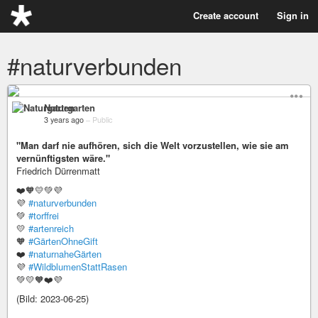
Create account
Sign in
#naturverbunden
Naturgarten
3 years ago
–
Public
"Man darf nie aufhören, sich die Welt vorzustellen, wie sie am
vernünftigsten wäre."
Friedrich Dürrenmatt
❤️🧡💛💚💜
💜
#naturverbunden
💚
#torffrei
💛
#artenreich
🧡
#GärtenOhneGift
❤️
#naturnaheGärten
💜
#WildblumenStattRasen
💚💛🧡❤️💜
(Bild: 2023-06-25)