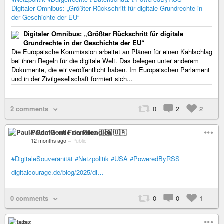
Digitaler Omnibus: „Größter Rückschritt für digitale Grundrechte in
der Geschichte der EU“
Digitaler Omnibus: „Größter Rückschritt für digitale
Grundrechte in der Geschichte der EU“
Die Europäische Kommission arbeitet an Plänen für einen Kahlschlag
bei ihren Regeln für die digitale Welt. Das belegen unter anderem
Dokumente, die wir veröffentlicht haben. Im Europäischen Parlament
und in der Zivilgesellschaft formiert sich...
2 comments
0
2
2
Paula Gentle on Friendica 🇺🇦
12 months ago
–
Public
#DigitaleSouveränität
#Netzpolitik
#USA
#PoweredByRSS
digitalcourage.de/blog/2025/di…
0 comments
0
0
1
taz