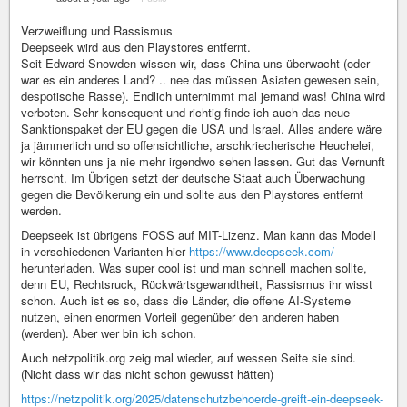
Verzweiflung und Rassismus
Deepseek wird aus den Playstores entfernt.
Seit Edward Snowden wissen wir, dass China uns überwacht (oder
war es ein anderes Land? .. nee das müssen Asiaten gewesen sein,
despotische Rasse). Endlich unternimmt mal jemand was! China wird
verboten. Sehr konsequent und richtig finde ich auch das neue
Sanktionspaket der EU gegen die USA und Israel. Alles andere wäre
ja jämmerlich und so offensichtliche, arschkriecherische Heuchelei,
wir könnten uns ja nie mehr irgendwo sehen lassen. Gut das Vernunft
herrscht. Im Übrigen setzt der deutsche Staat auch Überwachung
gegen die Bevölkerung ein und sollte aus den Playstores entfernt
werden.
Deepseek ist übrigens FOSS auf MIT-Lizenz. Man kann das Modell
in verschiedenen Varianten hier
https://www.deepseek.com/
herunterladen. Was super cool ist und man schnell machen sollte,
denn EU, Rechtsruck, Rückwärtsgewandtheit, Rassismus ihr wisst
schon. Auch ist es so, dass die Länder, die offene AI-Systeme
nutzen, einen enormen Vorteil gegenüber den anderen haben
(werden). Aber wer bin ich schon.
Auch netzpolitik.org zeig mal wieder, auf wessen Seite sie sind.
(Nicht dass wir das nicht schon gewusst hätten)
https://netzpolitik.org/2025/datenschutzbehoerde-greift-ein-deepseek-