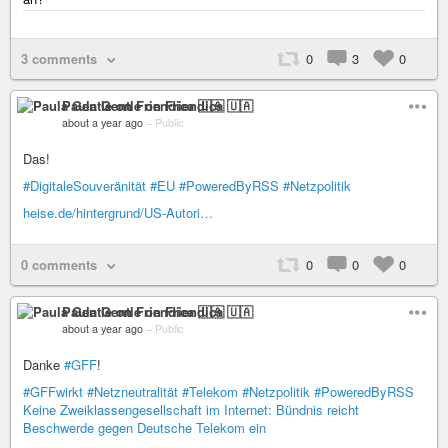
3 comments
0
3
0
Paula Gentle on Friendica 🇺🇦
about a year ago
–
Public
Das!
#DigitaleSouveränität
#EU
#PoweredByRSS
#Netzpolitik
heise.de/hintergrund/US-Autori…
0 comments
0
0
0
Paula Gentle on Friendica 🇺🇦
about a year ago
–
Public
Danke
#GFF
!
#GFFwirkt
#Netzneutralität
#Telekom
#Netzpolitik
#PoweredByRSS
Keine Zweiklassengesellschaft im Internet: Bündnis reicht
Beschwerde gegen Deutsche Telekom ein