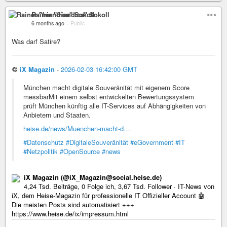
Rainer "friendica" Sokoll
6 months ago
–
Public
Was darf Satire?
♲
iX Magazin
-
2026-02-03 16:42:00 GMT
München macht digitale Souveränität mit eigenem Score
messbarMit einem selbst entwickelten Bewertungssystem
prüft München künftig alle IT-Services auf Abhängigkeiten von
Anbietern und Staaten.
heise.de/news/Muenchen-macht-d…
#Datenschutz
#DigitaleSouveränität
#eGovernment
#IT
#Netzpolitik
#OpenSource
#news
iX Magazin (@iX_Magazin@social.heise.de)
4,24 Tsd. Beiträge, 0 Folge ich, 3,67 Tsd. Follower · IT-News von
iX, dem Heise-Magazin für professionelle IT Offizieller Account 🤖
Die meisten Posts sind automatisiert +++
https://www.heise.de/ix/impressum.html