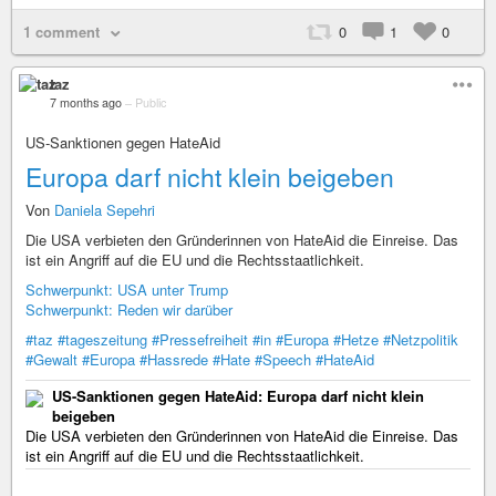
1 comment
0
1
0
taz
7 months ago
–
Public
US-Sanktionen gegen HateAid
Europa darf nicht klein beigeben
Von
Daniela Sepehri
Die USA verbieten den Gründerinnen von HateAid die Einreise. Das
ist ein Angriff auf die EU und die Rechtsstaatlichkeit.
Schwerpunkt: USA unter Trump
Schwerpunkt: Reden wir darüber
#taz
#tageszeitung
#Pressefreiheit
#in
#Europa
#Hetze
#Netzpolitik
#Gewalt
#Europa
#Hassrede
#Hate
#Speech
#HateAid
US-Sanktionen gegen HateAid: Europa darf nicht klein
beigeben
Die USA verbieten den Gründerinnen von HateAid die Einreise. Das
ist ein Angriff auf die EU und die Rechtsstaatlichkeit.