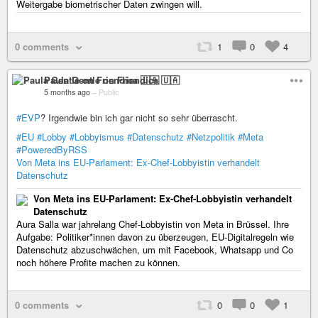
Weitergabe biometrischer Daten zwingen will.
0 comments
1
0
4
Paula Gentle on Friendica 🇺🇦
5 months ago
–
Public
#EVP
? Irgendwie bin ich gar nicht so sehr überrascht.
#EU
#Lobby
#Lobbyismus
#Datenschutz
#Netzpolitik
#Meta
#PoweredByRSS
Von Meta ins EU-Parlament: Ex-Chef-Lobbyistin verhandelt
Datenschutz
Von Meta ins EU-Parlament: Ex-Chef-Lobbyistin verhandelt
Datenschutz
Aura Salla war jahrelang Chef-Lobbyistin von Meta in Brüssel. Ihre
Aufgabe: Politiker*innen davon zu überzeugen, EU-Digitalregeln wie
Datenschutz abzuschwächen, um mit Facebook, Whatsapp und Co
noch höhere Profite machen zu können.
0 comments
0
0
1