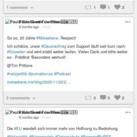
1 comment
1
1
3
Paula Gentle on Friendica 🇺🇦
9 months ago
–
Public
So so, 20 Jahre
#Metaebene
. Respect!
Ich schätze, unser
#Dauerauftrag
zum Support läuft seit kurz nach
#Snowden
und wird stabil weiter laufen. Vielen Dank und bitte weiter
so - Prädikat 'Besonders wertvoll'.
@Tim Pritlove
#netzpolitik
#journalismus
#Podcast
metaebene.me/blog/2025/11/22/2…
0 comments
0
0
2
Paula Gentle on Friendica 🇺🇦
9 months ago
–
Public
Die
#EU
wandelt sich immer mehr von Hoffnung zu Bedrohung.
#Netzpolitik
#Bürgerrechte
#Datenschutz
#PoweredByRSS