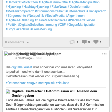
#DemokratieSchützen
#DigitaleDemokratie
#DigitaleManipulation
#Hijacking
#HashtagHijacking
#FakeNews
#Desinformation
#Medienkompetenz
#Informationsfreiheit
#Datenschutz
#Transparenz
#Bürgerrechte
#Netzpolitik
#SocialMedia
#Algorithmen
#DigitaleAufklärung
#KeineMachtDerHetze
#WachsamBleiben
#Politik
#DigitaleSelbstbestimmung
#OliF
#GegenManipulation
#StopFakeNews
#FreieMeinung
0 comments
1
0
1
(((Horschtel))) born at 315ppm
5 months ago
–
Public
Die
digitalle Wallet
wird scheinbar von massiver Lobbyarbeit
torpediert - und wird damit unbrauchbar...
Geldinteressen mal wieder vor Bürgerinteressen :-(
#Datenschutz
#dsgvo
#netzpolitik
#Neuland
Digitale Brieftasche: EU-Kommission will Amazon dein
Gesicht geben
Ende dieses Jahres soll die digitale Brieftasche für alle kommen.
Doch Bürgerrechtsorganisationen warnen, dass die EU-Kommission
zentrale Datenschutzgarantien aushöhlen und Nutzer:innen zur