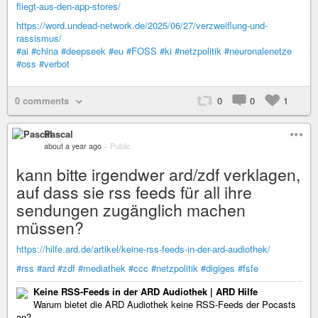
fliegt-aus-den-app-stores/
https://word.undead-network.de/2025/06/27/verzweiflung-und-
rassismus/
#ai
#china
#deepseek
#eu
#FOSS
#ki
#netzpolitik
#neuronalenetze
#oss
#verbot
0 comments
0
0
1
Pascal
about a year ago
–
Public
kann bitte irgendwer ard/zdf verklagen,
auf dass sie rss feeds für all ihre
sendungen zugänglich machen
müssen?
https://hilfe.ard.de/artikel/keine-rss-feeds-in-der-ard-audiothek/
#rss
#ard
#zdf
#mediathek
#ccc
#netzpolitik
#digiges
#fsfe
Keine RSS-Feeds in der ARD Audiothek | ARD Hilfe
Warum bietet die ARD Audiothek keine RSS-Feeds der Pocasts
an?