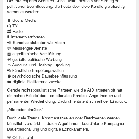
Die Piratenpartei Sachsen-Anhalt warnt deshalb vor Strategien
politischer Beeinflussung, die heute über viele Kanäle gleichzeitig
verbreitet werden:
📱 Social Media
📺 TV
📻 Radio
🌐 Internetplattformen
🔊 Sprachassistenten wie Alexa
💬 Messenger-Dienste
🤖 algorithmische Verstärkung
🎯 gezielte politische Werbung
⚠️ Account- und Hashtag-Hijacking
📢 künstliche Empörungswellen
🧠 psychologische Dauerbeeinflussung
☁️ digitale Plattformnetzwerke
Gerade rechtspopulistische Parteien wie die AfD arbeiten oft mit
einfachen Feindbildern, emotionalen Parolen, Angstthemen und
permanenter Wiederholung. Dadurch entsteht schnell der Eindruck:
„Alle reden darüber.“
Doch viele Trends, Kommentarwellen oder Reichweiten werden
künstlich verstärkt — durch Algorithmen, koordinierte Kampagnen,
Dauerbeschallung und digitale Echokammern.
💬 Oli.F. meint: