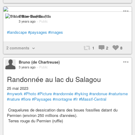
𝔙𝔦𝔨𝔱𝔬𝔯 𝔙𝔬𝔫-𝔖𝔞𝔞𝔣𝔱𝔩𝔦𝔰
3 years ago
–
Public
#landscape
#paysages
#images
2 comments
1
2
8
Bruno (de Chartreuse)
3 years ago
–
Public
Randonnée au lac du Salagou
25 mai 2023
#mywork
#Photo
#Picture
#randonnée
#hyking
#randonue
#naturisme
#nature
#flore
#Paysages
#montagne
#fr
#Massif-Central
Craquelures de dessication dans des boues fossilles datant du
Permien (environ 250 millions d'années).
Terres rouge du Permien (ruffle)