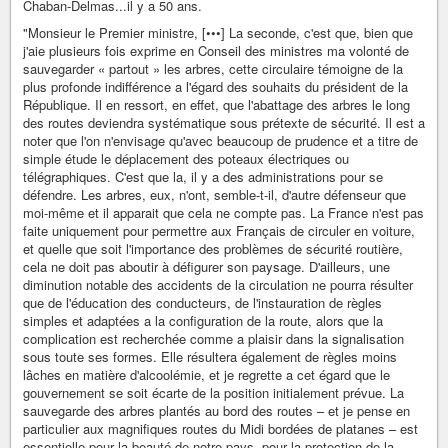
Chaban-Delmas...il y a 50 ans.
"Monsieur le Premier ministre, [•••] La seconde, c'est que, bien que
j'aie plusieurs fois exprime en Conseil des ministres ma volonté de
sauvegarder « partout » les arbres, cette circulaire témoigne de la
plus profonde indifférence a l'égard des souhaits du président de la
République. Il en ressort, en effet, que l'abattage des arbres le long
des routes deviendra systématique sous prétexte de sécurité. Il est a
noter que l'on n'envisage qu'avec beaucoup de prudence et a titre de
simple étude le déplacement des poteaux électriques ou
télégraphiques. C'est que la, il y a des administrations pour se
défendre. Les arbres, eux, n'ont, semble-t-il, d'autre défenseur que
moi-même et il apparait que cela ne compte pas. La France n'est pas
faite uniquement pour permettre aux Français de circuler en voiture,
et quelle que soit l'importance des problèmes de sécurité routière,
cela ne doit pas aboutir à défigurer son paysage. D'ailleurs, une
diminution notable des accidents de la circulation ne pourra résulter
que de l'éducation des conducteurs, de l'instauration de règles
simples et adaptées a la configuration de la route, alors que la
complication est recherchée comme a plaisir dans la signalisation
sous toute ses formes. Elle résultera également de règles moins
lâches en matière d'alcoolémie, et je regrette a cet égard que le
gouvernement se soit écarte de la position initialement prévue. La
sauvegarde des arbres plantés au bord des routes – et je pense en
particulier aux magnifiques routes du Midi bordées de platanes – est
essentielle pour la beauté de notre pays, pour la protection de la