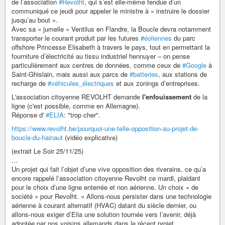
de l’association
#Revolht
, qui s’est elle-même fendue d’un
communiqué ce jeudi pour appeler le ministre à « instruire le dossier
jusqu’au bout ».
Avec sa « jumelle » Ventilus en Flandre, la Boucle devra notamment
transporter le courant produit par les futures
#éoliennes
du parc
offshore Princesse Elisabeth à travers le pays, tout en permettant la
fourniture d’électricité au tissu industriel hennuyer – on pense
particulièrement aux centres de données, comme ceux de
#Google
à
Saint-Ghislain, mais aussi aux parcs de
#batteries
, aux stations de
recharge de
#véhicules_électriques
et aux zonings d’entreprises.
L'association citoyenne REVOLHT demande
l'enfouissement
de la
ligne (c'est possible, comme en Allemagne).
Réponse d'
#ELIA
: "trop cher".
https://www.revolht.be/pourquoi-une-telle-opposition-au-projet-de-
boucle-du-hainaut
(vidéo explicative)
(extrait Le Soir 25/11/25)
...
Un projet qui fait l’objet d’une vive opposition des riverains, ce qu’a
encore rappelé l’association citoyenne Revolht ce mardi, plaidant
pour le choix d’une ligne enterrée et non aérienne. Un choix « de
société » pour Revolht. « Allons-nous persister dans une technologie
aérienne à courant alternatif (HVAC) datant du siècle dernier, ou
allons-nous exiger d’Elia une solution tournée vers l’avenir, déjà
adoptée par nos voisins allemands dans le récent projet