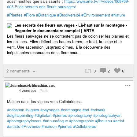
aussi hostiles que saisissants :
https://www.arte.tv/fr/videos/069769-
005-F/les-secrets-des-fleurs-sauvages/
#Plantes
#Flore
#Botanique
#Biodiversité
#Environnement
#Nature
Les secrets des fleurs sauvages - Là-haut sur la montagne -
Regarder le documentaire complet | ARTE
Les fleurs sauvages ne se contentent pas de coloniser les plaines et
les collines. Elles défient les hautes terres, le froid, la neige et le
vent. Une ascension jusqu'aux cimes, à la découverte des
inépuisables ressources de la flore pour...
2 comments
0
2
6
Jean-Louis Bouzou
4 years ago
–
Public
Maison dans les vignes vers Collobrières...
#cabanon
#vignes
#paysages
#campagne
#art
#artwork
#digitalpainting
#digitalart
#pierres
#photography
#photographyart
#photographylovers
#artnumérique
#photographie
#jlbouzou
#artist
#artists
#Provence
#maison
#pierres
#Collobrières