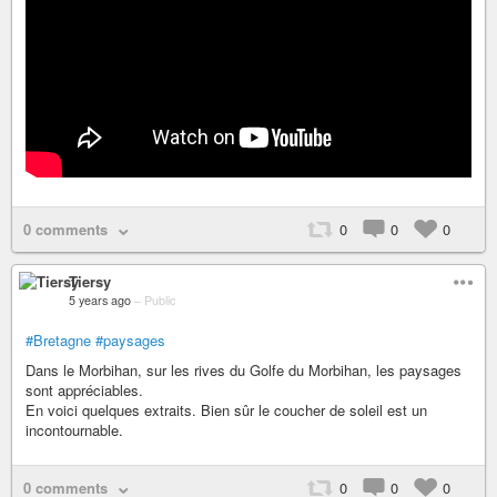
0 comments
0
0
0
Tiersy
5 years ago
–
Public
#Bretagne
#paysages
Dans le Morbihan, sur les rives du Golfe du Morbihan, les paysages
sont appréciables.
En voici quelques extraits. Bien sûr le coucher de soleil est un
incontournable.
0 comments
0
0
0