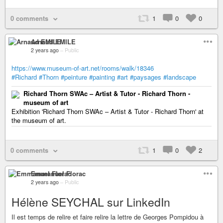
0 comments
1
0
0
Arnaud EMILE
2 years ago
–
Public
https://www.museum-of-art.net/rooms/walk/18346
#Richard
#Thorn
#peinture
#painting
#art
#paysages
#landscape
Richard Thorn SWAc – Artist & Tutor - Richard Thorn -
museum of art
Exhibition 'Richard Thorn SWAc – Artist & Tutor - Richard Thorn' at
the museum of art.
0 comments
1
0
2
Emmanuel Florac
2 years ago
–
Public
Hélène SEYCHAL sur LinkedIn
Il est temps de relire et faire relire la lettre de Georges Pompidou à