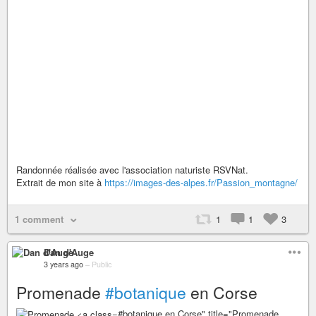
Randonnée réalisée avec l'association naturiste RSVNat.
Extrait de mon site à
https://images-des-alpes.fr/Passion_montagne/
1 comment
1
1
3
Dan d'Auge
3 years ago
–
Public
Promenade
#botanique
en Corse
#botanique en Corse" title="Promenade