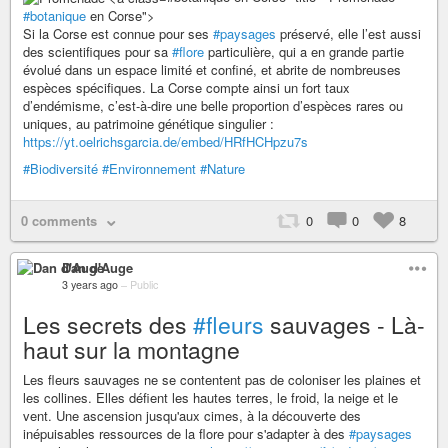
#botanique
en Corse">
Si la Corse est connue pour ses
#paysages
préservé, elle l’est aussi
des scientifiques pour sa
#flore
particulière, qui a en grande partie
évolué dans un espace limité et confiné, et abrite de nombreuses
espèces spécifiques. La Corse compte ainsi un fort taux
d’endémisme, c’est-à-dire une belle proportion d’espèces rares ou
uniques, au patrimoine génétique singulier :
https://yt.oelrichsgarcia.de/embed/HRfHCHpzu7s
#Biodiversité
#Environnement
#Nature
0 comments
0
0
8
Dan d'Auge
3 years ago
–
Public
Les secrets des
#fleurs
sauvages - Là-
haut sur la montagne
Les fleurs sauvages ne se contentent pas de coloniser les plaines et
les collines. Elles défient les hautes terres, le froid, la neige et le
vent. Une ascension jusqu'aux cimes, à la découverte des
inépuisables ressources de la flore pour s'adapter à des
#paysages