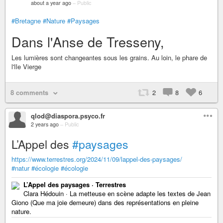
about a year ago
–
Public
#Bretagne
#Nature
#Paysages
Dans l'Anse de Tresseny,
Les lumières sont changeantes sous les grains. Au loin, le phare de
l'Ile Vierge
8 comments
2
8
6
qlod@diaspora.psyco.fr
2 years ago
–
Public
L’Appel des
#paysages
https://www.terrestres.org/2024/11/09/lappel-des-paysages/
#natur
#écologie
#écologie
L’Appel des paysages · Terrestres
Clara Hédouin · La metteuse en scène adapte les textes de Jean
Giono (Que ma joie demeure) dans des représentations en pleine
nature.