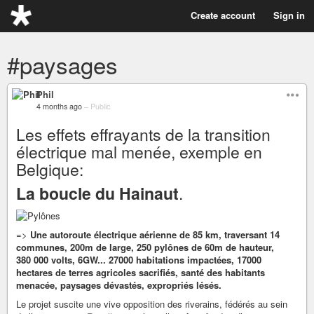
Create account
Sign in
#paysages
Phil
4 months ago
–
Public
Les effets effrayants de la transition
électrique mal menée, exemple en
Belgique:
La boucle du Hainaut
.
=>
Une autoroute électrique aérienne de 85 km, traversant 14
communes, 200m de large, 250 pylônes de 60m de hauteur,
380 000 volts, 6GW... 27000 habitations impactées, 17000
hectares de terres agricoles sacrifiés, santé des habitants
menacée, paysages dévastés, expropriés lésés.
Le projet suscite une vive opposition des riverains, fédérés au sein