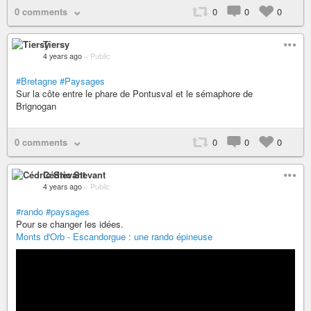
0 comments
0
0
0
Tiersy
4 years ago
–
Public
#Bretagne
#Paysages
Sur la côte entre le phare de Pontusval et le sémaphore de
Brignogan
0 comments
0
0
0
Cédric Stevant
4 years ago
–
Public
#rando
#paysages
Pour se changer les idées.
Monts d'Orb - Escandorgue : une rando épineuse