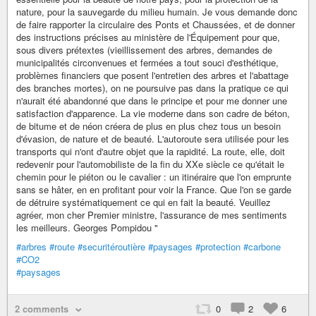
nature, pour la sauvegarde du milieu humain. Je vous demande donc
de faire rapporter la circulaire des Ponts et Chaussées, et de donner
des instructions précises au ministère de l'Équipement pour que,
sous divers prétextes (vieillissement des arbres, demandes de
municipalités circonvenues et fermées a tout souci d'esthétique,
problèmes financiers que posent l'entretien des arbres et l'abattage
des branches mortes), on ne poursuive pas dans la pratique ce qui
n'aurait été abandonné que dans le principe et pour me donner une
satisfaction d'apparence. La vie moderne dans son cadre de béton,
de bitume et de néon créera de plus en plus chez tous un besoin
d'évasion, de nature et de beauté. L'autoroute sera utilisée pour les
transports qui n'ont d'autre objet que la rapidité. La route, elle, doit
redevenir pour l'automobiliste de la fin du XXe siècle ce qu'était le
chemin pour le piéton ou le cavalier : un itinéraire que l'on emprunte
sans se hâter, en en profitant pour voir la France. Que l'on se garde
de détruire systématiquement ce qui en fait la beauté. Veuillez
agréer, mon cher Premier ministre, l'assurance de mes sentiments
les meilleurs. Georges Pompidou "
#arbres
#route
#securitéroutière
#paysages
#protection
#carbone
#CO2
#paysages
2 comments
0
2
6