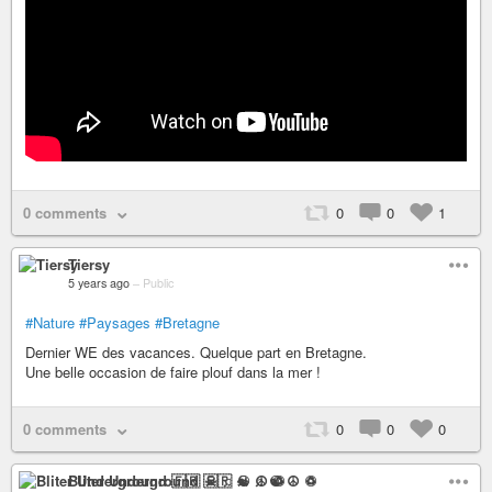
0 comments
0
0
1
Tiersy
5 years ago
–
Public
#Nature
#Paysages
#Bretagne
Dernier WE des vacances. Quelque part en Bretagne.
Une belle occasion de faire plouf dans la mer !
0 comments
0
0
0
Bliter Underground 🇫🇷 ☠ ♫ ☯ ☮ ♽