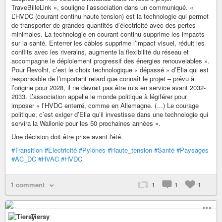
TraveBilleLink », souligne l’association dans un communiqué. «
L’HVDC (courant continu haute tension) est la technologie qui permet
de transporter de grandes quantités d’électricité avec des pertes
minimales. La technologie en courant continu supprime les impacts
sur la santé. Enterrer les câbles supprime l’impact visuel, réduit les
conflits avec les riverains, augmente la flexibilité du réseau et
accompagne le déploiement progressif des énergies renouvelables ».
Pour Revolht, c’est le choix technologique « dépassé » d’Elia qui est
responsable de l’important retard que connaît le projet – prévu à
l’origine pour 2028, il ne devrait pas être mis en service avant 2032-
2033. L’association appelle le monde politique à légiférer pour
imposer « l’HVDC enterré, comme en Allemagne. (…) Le courage
politique, c’est exiger d’Elia qu’il investisse dans une technologie qui
servira la Wallonie pour les 50 prochaines années ».
Une décision doit être prise avant l'été.
#Transition
#Electricité
#Pylônes
#Haute_tension
#Santé
#Paysages
#AC_DC
#HVAC
#HVDC
1 comment
1
1
1
Tiersy