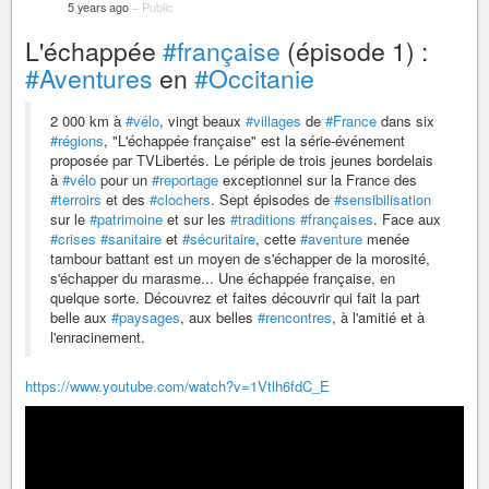
5 years ago
–
Public
L'échappée
#française
(épisode 1) :
#Aventures
en
#Occitanie
2 000 km à
#vélo
, vingt beaux
#villages
de
#France
dans six
#régions
, "L'échappée française" est la série-événement
proposée par TVLibertés. Le périple de trois jeunes bordelais
à
#vélo
pour un
#reportage
exceptionnel sur la France des
#terroirs
et des
#clochers
. Sept épisodes de
#sensibilisation
sur le
#patrimoine
et sur les
#traditions
#françaises
. Face aux
#crises
#sanitaire
et
#sécuritaire
, cette
#aventure
menée
tambour battant est un moyen de s'échapper de la morosité,
s'échapper du marasme... Une échappée française, en
quelque sorte. Découvrez et faites découvrir qui fait la part
belle aux
#paysages
, aux belles
#rencontres
, à l'amitié et à
l'enracinement.
https://www.youtube.com/watch?v=1Vtlh6fdC_E