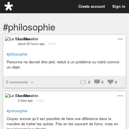
Create account
Sign in
#philosophie
Le Shoshin
about 22 hours ago
–
Public
#philosophie
Personne ne devrait être jeté, réduit à un problème ou traité comme
un objet.
0 comments
0
0
0
Le Shoshin
2 days ago
–
Public
#philosophie
Croyez encore qu’il est possible de faire une différence dans la
manière de traiter les autres. Pas en les sauvant de force, mais en
leur laissant leur dignité.