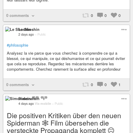
0 comments
0
0
0
Le Shoshin
2 days ago
–
Public
#philosophie
Analysez la vie parce que vous cherchez à comprendre ce qui a
blessé, ce qui manipule, ce qui déshumanise et ce qui pourrait éviter
que cela se reproduise. Regardez les mécanismes derrière les
comportements. Cherchez rarement la surface allez en profondeur
0 comments
0
0
1
Simonalein ⁽⁽⁽i⁾⁾⁾
4 days ago
Via mobile
–
Public
Die positiven Kritiken über den neuen
Spiderman 🕸️ Film übersehen die
versteckte Propaganda komplett 😐