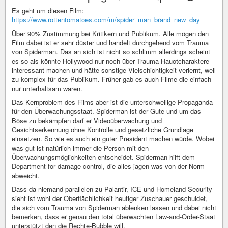
Es geht um diesen Film:
https://www.rottentomatoes.com/m/spider_man_brand_new_day
Über 90% Zustimmung bei Kritikern und Publikum. Alle mögen den
Film dabei ist er sehr düster und handelt durchgehend vom Trauma
von Spiderman. Das an sich ist nicht so schlimm allerdings scheint
es so als könnte Hollywood nur noch über Trauma Hauotcharaktere
interessant machen und hätte sonstige Vielschichtigkeit verlernt, weil
zu komplex für das Publikum. Früher gab es auch Filme die einfach
nur unterhaltsam waren.
Das Kernproblem des Films aber ist die unterschwellige Propaganda
für den Überwachungsstaat. Spiderman ist der Gute und um das
Böse zu bekämpfen darf er Videoüberwachung und
Gesichtserkennung ohne Kontrolle und gesetzliche Grundlage
einsetzen. So wie es auch ein guter President machen würde. Wobei
was gut ist natürlich immer die Person mit den
Überwachungsmöglichkeiten entscheidet. Spiderman hilft dem
Department for damage control, die alles jagen was von der Norm
abweicht.
Dass da niemand parallelen zu Palantir, ICE und Homeland-Security
sieht ist wohl der Oberflächlichkeit heutiger Zuschauer geschuldet,
die sich vom Trauma von Spiderman ablenken lassen und dabei nicht
bemerken, dass er genau den total überwachten Law-and-Order-Staat
unterstützt den die Rechte-Bubble will.