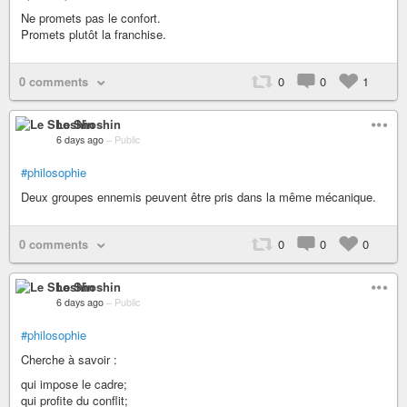
Ne promets pas le confort.
Promets plutôt la franchise.
0 comments
0
0
1
Le Shoshin
6 days ago
–
Public
#philosophie
Deux groupes ennemis peuvent être pris dans la même mécanique.
0 comments
0
0
0
Le Shoshin
6 days ago
–
Public
#philosophie
Cherche à savoir :
qui impose le cadre;
qui profite du conflit;