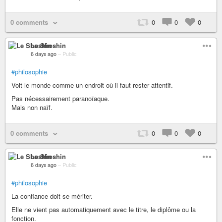
0 comments
0
0
0
Le Shoshin
6 days ago
–
Public
#philosophie
Voit le monde comme un endroit où il faut rester attentif.
Pas nécessairement paranoïaque.
Mais non naïf.
0 comments
0
0
0
Le Shoshin
6 days ago
–
Public
#philosophie
La confiance doit se mériter.
Elle ne vient pas automatiquement avec le titre, le diplôme ou la
fonction.