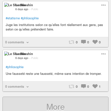
Le Shoshin
6 days ago
–
Public
#etatisme
#philosophie
Juge les institutions selon ce qu’elles font réellement aux gens, pas
selon ce qu’elles prétendent faire.
0 comments
0
0
0
Le Shoshin
6 days ago
–
Public
#philosophie
Une fausseté reste une fausseté, même sans intention de tromper.
0 comments
0
0
1
More