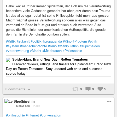
Dabei war es früher immer Spiderman, der sich um die Verantwortung
besonders viele Gedanken gemacht hat aber jetzt durch sein Trauma
ist das alles egal. Jetzt ist seine Philosophie nicht mehr aus grosser
Macht wächst grosse Verantwortung sondern alles was gegen das
vermeintlich Böse hilft ist gut und ethisch auch vertretbar. Also
genau die Richtlinien der amerikanischen Außenpolitik, die gerade
den Iran in die Demokratie bomben sollen.
#Kritik
#zukunft
#politik
#propaganda
#Kino
#Problem
#ethik
#system
#menschenrechte
#Kino
#Manipulation
#superhelden
#verantwortung
#Macht
#Missbrauch
#Philosophie
Spider-Man: Brand New Day | Rotten Tomatoes
Discover reviews, ratings, and trailers for Spider-Man: Brand New
Day on Rotten Tomatoes. Stay updated with critic and audience
scores today!
0 comments
0
0
5
Le Shoshin
6 days ago
–
Public
#philosophie
#internet
#conversation