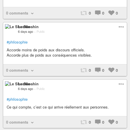
0 comments
0
0
0
Le Shoshin
6 days ago
–
Public
#philosophie
Accorde moins de poids aux discours officiels.
Accorde plus de poids aux conséquences visibles.
0 comments
0
0
0
Le Shoshin
6 days ago
–
Public
#philosophie
Ce qui compte, c’est ce qui arrive réellement aux personnes.
0 comments
0
0
0