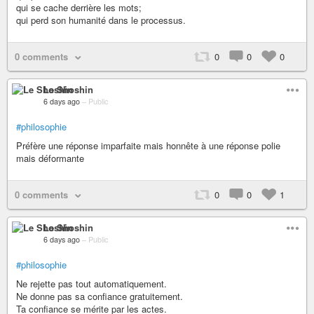
qui se cache derrière les mots;
qui perd son humanité dans le processus.
0 comments
0
0
0
Le Shoshin
6 days ago
–
Public
#philosophie
Préfère une réponse imparfaite mais honnête à une réponse polie
mais déformante
0 comments
0
0
1
Le Shoshin
6 days ago
–
Public
#philosophie
Ne rejette pas tout automatiquement.
Ne donne pas sa confiance gratuitement.
Ta confiance se mérite par les actes.