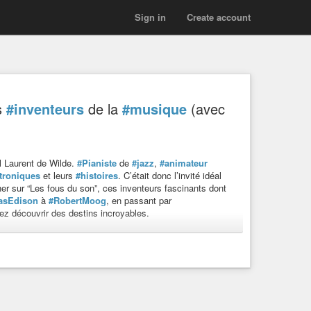
Sign in
Create account
es
#inventeurs
de la
#musique
(avec
l Laurent de Wilde.
#Pianiste
de
#jazz
,
#animateur
troniques
et leurs
#histoires
. C’était donc l’invité idéal
her sur “Les fous du son”, ces inventeurs fascinants dont
asEdison
à
#RobertMoog
, en passant par
lez découvrir des destins incroyables.