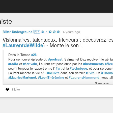
iste
Bliter Underground 🇫🇷 ☠ ♫ ☯ ☮ ♽
-
4 years ago
Visionnaires, talentueux, tricheurs : découvrez l
#LaurentdeWilde
) - Monte le son !
Dans le Tempo
#26
Pour ce nouvel épisode du
#podcast
, Salman et Daz reçoivent le génia
#radio
et
#écrivain
, Laurent est passionné par les
#instruments
#élec
pour interroger le rapport entre l’
#art
et la
#technique
, et pour se penc
Laurent raconte la vie et l’
#oeuvre
dans son dernier
#livre
. De
#Thom
#MauriceMartenot
,
#LéonThérémine
et
#LaurensHammond
, vous al
Show more
1 Like
00:00 Introduction
08:10 La
#fascination
#technologique
29:15 Les grands inventeurs
1:05:55 Art et technique, les deux font la paire
1:30:20 Dernière anecdote