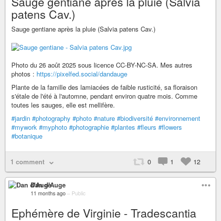
Sauge gentiane après la pluie (Salvia
patens Cav.)
Sauge gentiane après la pluie (Salvia patens Cav.)
Photo du 26 août 2025 sous licence CC-BY-NC-SA. Mes autres
photos :
https://pixelfed.social/dandauge
Plante de la famille des lamiacées de faible rusticité, sa floraison
s'étale de l'été à l'automne, pendant environ quatre mois. Comme
toutes les sauges, elle est mellifère.
#jardin
#photography
#photo
#nature
#biodiversité
#environnement
#mywork
#myphoto
#photographie
#plantes
#fleurs
#flowers
#botanique
1 comment
0
1
12
Dan d'Auge
11 months ago
–
Public
Ephémère de Virginie - Tradescantia