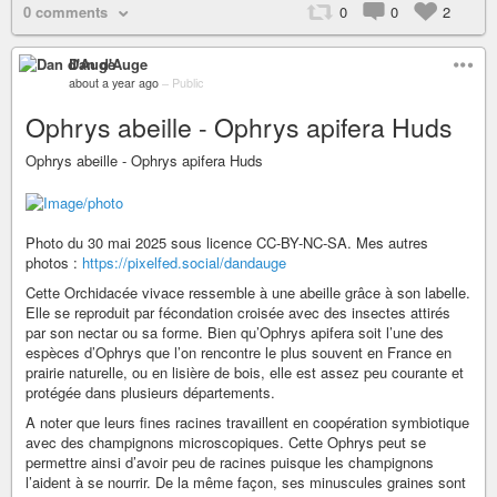
0 comments
0
0
2
Dan d'Auge
about a year ago
–
Public
Ophrys abeille - Ophrys apifera Huds
Ophrys abeille - Ophrys apifera Huds
Photo du 30 mai 2025 sous licence CC-BY-NC-SA. Mes autres
photos :
https://pixelfed.social/dandauge
Cette Orchidacée vivace ressemble à une abeille grâce à son labelle.
Elle se reproduit par fécondation croisée avec des insectes attirés
par son nectar ou sa forme. Bien qu’Ophrys apifera soit l’une des
espèces d’Ophrys que l’on rencontre le plus souvent en France en
prairie naturelle, ou en lisière de bois, elle est assez peu courante et
protégée dans plusieurs départements.
A noter que leurs fines racines travaillent en coopération symbiotique
avec des champignons microscopiques. Cette Ophrys peut se
permettre ainsi d’avoir peu de racines puisque les champignons
l’aident à se nourrir. De la même façon, ses minuscules graines sont