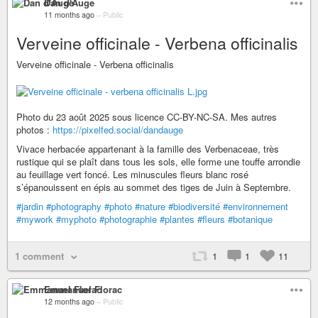
Dan d'Auge
11 months ago
–
Public
Verveine officinale - Verbena officinalis
Verveine officinale - Verbena officinalis
Photo du 23 août 2025 sous licence CC-BY-NC-SA. Mes autres
photos :
https://pixelfed.social/dandauge
Vivace herbacée appartenant à la famille des Verbenaceae, très
rustique qui se plaît dans tous les sols, elle forme une touffe arrondie
au feuillage vert foncé. Les minuscules fleurs blanc rosé
s’épanouissent en épis au sommet des tiges de Juin à Septembre.
#jardin
#photography
#photo
#nature
#biodiversité
#environnement
#mywork
#myphoto
#photographie
#plantes
#fleurs
#botanique
1 comment
1
1
11
Emmanuel Florac
12 months ago
–
Public