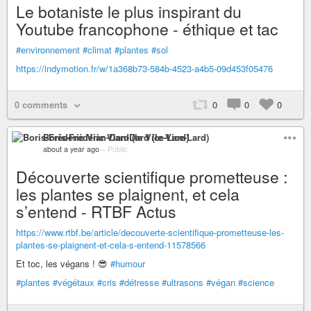
Le botaniste le plus inspirant du
Youtube francophone - éthique et tac
#environnement
#climat
#plantes
#sol
https://indymotion.fr/w/1a368b73-584b-4523-a4b5-09d453f05476
0 comments
0
0
0
Boris-Frédéric Vian-Dard (le Vice-Lard)
about a year ago
–
Public
Découverte scientifique prometteuse :
les plantes se plaignent, et cela
s’entend - RTBF Actus
https://www.rtbf.be/article/decouverte-scientifique-prometteuse-les-
plantes-se-plaignent-et-cela-s-entend-11578566
Et toc, les végans ! 😎
#humour
#plantes
#végétaux
#cris
#détresse
#ultrasons
#végan
#science