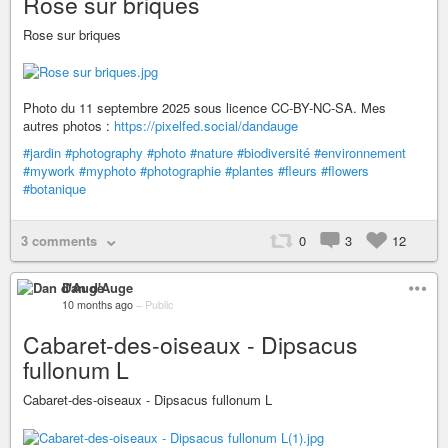
Rose sur briques
Rose sur briques
Photo du 11 septembre 2025 sous licence CC-BY-NC-SA. Mes
autres photos :
https://pixelfed.social/dandauge
#jardin
#photography
#photo
#nature
#biodiversité
#environnement
#mywork
#myphoto
#photographie
#plantes
#fleurs
#flowers
#botanique
3 comments
0
3
12
Dan d'Auge
10 months ago
–
Public
Cabaret-des-oiseaux - Dipsacus
fullonum L
Cabaret-des-oiseaux - Dipsacus fullonum L