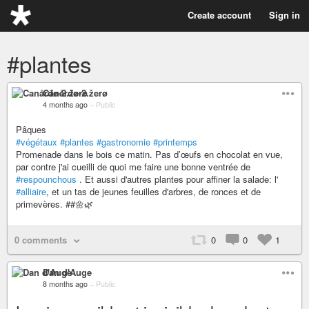
Create account
Sign in
#plantes
Canårđø-2.žerø
4 months ago
–
Public
Pâques
#végétaux
#plantes
#gastronomie
#printemps
Promenade dans le bois ce matin. Pas d’œufs en chocolat en vue,
par contre j'ai cueilli de quoi me faire une bonne ventrée de
#respounchous
. Et aussi d'autres plantes pour affiner la salade: l'
#alliaire
, et un tas de jeunes feuilles d'arbres, de ronces et de
primevères. ##🌼🌿
0 comments
0
0
1
Dan d'Auge
8 months ago
–
Public