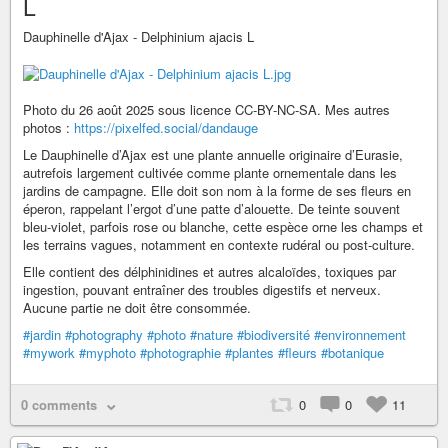
L
Dauphinelle d'Ajax - Delphinium ajacis L
Photo du 26 août 2025 sous licence CC-BY-NC-SA. Mes autres
photos :
https://pixelfed.social/dandauge
Le Dauphinelle d’Ajax est une plante annuelle originaire d’Eurasie,
autrefois largement cultivée comme plante ornementale dans les
jardins de campagne. Elle doit son nom à la forme de ses fleurs en
éperon, rappelant l’ergot d’une patte d’alouette. De teinte souvent
bleu-violet, parfois rose ou blanche, cette espèce orne les champs et
les terrains vagues, notamment en contexte rudéral ou post-culture.
Elle contient des délphinidines et autres alcaloïdes, toxiques par
ingestion, pouvant entraîner des troubles digestifs et nerveux.
Aucune partie ne doit être consommée.
#jardin
#photography
#photo
#nature
#biodiversité
#environnement
#mywork
#myphoto
#photographie
#plantes
#fleurs
#botanique
0 comments
0
0
11