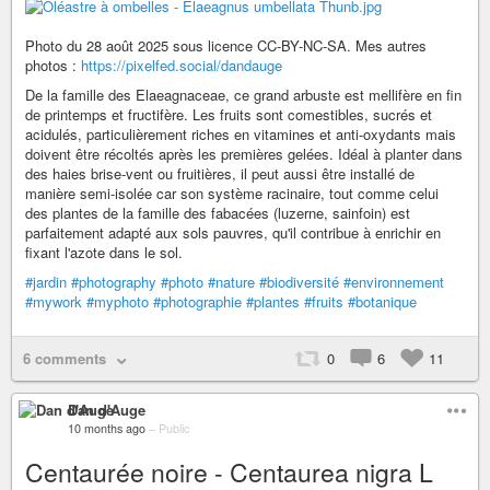
Photo du 28 août 2025 sous licence CC-BY-NC-SA. Mes autres
photos :
https://pixelfed.social/dandauge
De la famille des Elaeagnaceae, ce grand arbuste est mellifère en fin
de printemps et fructifère. Les fruits sont comestibles, sucrés et
acidulés, particulièrement riches en vitamines et anti-oxydants mais
doivent être récoltés après les premières gelées. Idéal à planter dans
des haies brise-vent ou fruitières, il peut aussi être installé de
manière semi-isolée car son système racinaire, tout comme celui
des plantes de la famille des fabacées (luzerne, sainfoin) est
parfaitement adapté aux sols pauvres, qu'il contribue à enrichir en
fixant l'azote dans le sol.
#jardin
#photography
#photo
#nature
#biodiversité
#environnement
#mywork
#myphoto
#photographie
#plantes
#fruits
#botanique
6 comments
0
6
11
Dan d'Auge
10 months ago
–
Public
Centaurée noire - Centaurea nigra L