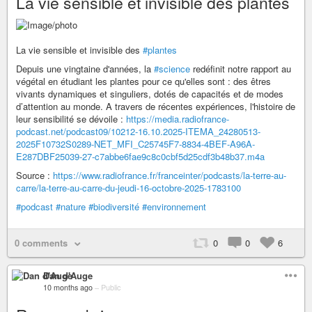
La vie sensible et invisible des plantes
La vie sensible et invisible des
#plantes
Depuis une vingtaine d'années, la
#science
redéfinit notre rapport au
végétal en étudiant les plantes pour ce qu'elles sont : des êtres
vivants dynamiques et singuliers, dotés de capacités et de modes
d’attention au monde. A travers de récentes expériences, l'histoire de
leur sensibilité se dévoile :
https://media.radiofrance-
podcast.net/podcast09/10212-16.10.2025-ITEMA_24280513-
2025F10732S0289-NET_MFI_C25745F7-8834-4BEF-A96A-
E287DBF25039-27-c7abbe6fae9c8c0cbf5d25cdf3b48b37.m4a
Source :
https://www.radiofrance.fr/franceinter/podcasts/la-terre-au-
carre/la-terre-au-carre-du-jeudi-16-octobre-2025-1783100
#podcast
#nature
#biodiversité
#environnement
0 comments
0
0
6
Dan d'Auge
10 months ago
–
Public