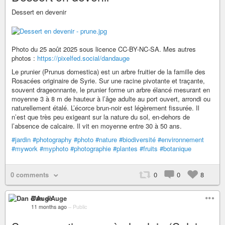
Dessert en devenir
Photo du 25 août 2025 sous licence CC-BY-NC-SA. Mes autres
photos :
https://pixelfed.social/dandauge
Le prunier (Prunus domestica) est un arbre fruitier de la famille des
Rosacées originaire de Syrie. Sur une racine pivotante et traçante,
souvent drageonnante, le prunier forme un arbre élancé mesurant en
moyenne 3 à 8 m de hauteur à l’âge adulte au port ouvert, arrondi ou
naturellement étalé. L’écorce brun-noir est légèrement fissurée. Il
n’est que très peu exigeant sur la nature du sol, en-dehors de
l’absence de calcaire. Il vit en moyenne entre 30 à 50 ans.
#jardin
#photography
#photo
#nature
#biodiversité
#environnement
#mywork
#myphoto
#photographie
#plantes
#fruits
#botanique
0 comments
0
0
8
Dan d'Auge
11 months ago
–
Public