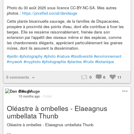
Photo du 30 août 2025 sous licence CC-BY-NC-SA. Mes autres
photos :
https://pixelfed.social/dandauge
Cette plante bisannuelle sauvage, de la familles de Dispacacées,
prospère à proximité des points d'eau, dont elle contribue à fixer les
berges. Elle se ressème raisonnablement, freinée dans son
extension par l'appétit des oiseaux même si des espèces, comme
les chardonnerets élégants, apprécient particulièrement les graines
mûres, dont ils assurent la dissémination.
#jardin
#photography
#photo
#nature
#biodiversité
#environnement
#mywork
#myphoto
#photographie
#plantes
#fruits
#botanique
6 comments
0
6
11
Dan d'Auge
10 months ago
–
Public
Oléastre à ombelles - Elaeagnus
umbellata Thunb
Oléastre à ombelles - Elaeagnus umbellata Thunb