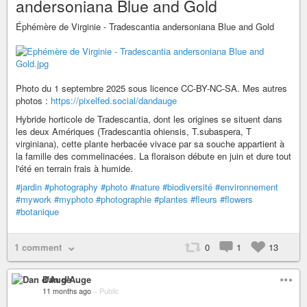
andersoniana Blue and Gold
Éphémère de Virginie - Tradescantia andersoniana Blue and Gold
Photo du 1 septembre 2025 sous licence CC-BY-NC-SA. Mes autres
photos :
https://pixelfed.social/dandauge
Hybride horticole de Tradescantia, dont les origines se situent dans
les deux Amériques (Tradescantia ohiensis, T.subaspera, T
virginiana), cette plante herbacée vivace par sa souche appartient à
la famille des commelinacées. La floraison débute en juin et dure tout
l'été en terrain frais à humide.
#jardin
#photography
#photo
#nature
#biodiversité
#environnement
#mywork
#myphoto
#photographie
#plantes
#fleurs
#flowers
#botanique
1 comment
0
1
13
Dan d'Auge
11 months ago
–
Public