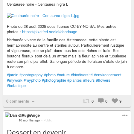
Centaurée noire - Centaurea nigra L
Photo du 28 août 2025 sous licence CC-BY-NC-SA. Mes autres
photos :
https://pixelfed.social/dandauge
Herbacée vivace de la famille des Asteraceae, cette plante est
hermaphrodite au centre et stériles autour. Particulièrement rustique
et vigoureuse, elle se plaît dans tous les sols riches et frais. Ses
boutons floraux sont déjà un attrait mais la fleur laciniée et tubuleuse
reste son principal effet. Sa longue période de floraison s'étale de juin
à octobre.
#jardin
#photography
#photo
#nature
#biodiversité
#environnement
#mywork
#myphoto
#photographie
#plantes
#fleurs
#flowers
#botanique
0 comments
0
0
9
Dan d'Auge
10 months ago
–
Public
Dessert en devenir