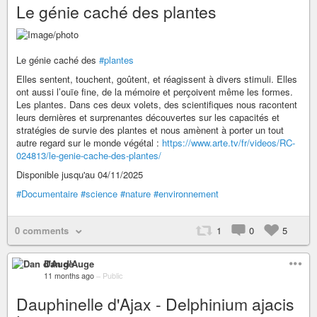
Le génie caché des plantes
Le génie caché des
#plantes
Elles sentent, touchent, goûtent, et réagissent à divers stimuli. Elles
ont aussi l’ouïe fine, de la mémoire et perçoivent même les formes.
Les plantes. Dans ces deux volets, des scientifiques nous racontent
leurs dernières et surprenantes découvertes sur les capacités et
stratégies de survie des plantes et nous amènent à porter un tout
autre regard sur le monde végétal :
https://www.arte.tv/fr/videos/RC-
024813/le-genie-cache-des-plantes/
Disponible jusqu'au 04/11/2025
#Documentaire
#science
#nature
#environnement
0 comments
1
0
5
Dan d'Auge
11 months ago
–
Public
Dauphinelle d'Ajax - Delphinium ajacis