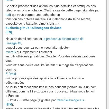
Certains proposent des annuaires plus détaillés et pratiques des
téléphones pris en charge. C'est le cas de cette page (signalée par
ted
) qui vous permet une recherche en
fonction des critères matériels du téléphone (taille de l'écran,
capacité de la batterie, dimensions...) :
bucherfa.github.io/lineageos-devices
(EN)
.
Nous ne détaillons pas ici
le processus d'installation de
LineageOS
,
auquel vous pourrez ou non souhaiter ajouter
microG
qui implémente librement
les bibliothèques privatrices Google. Pour des raisons pratiques,
vous
voudrez sans doute ensuite installer un magasin d'applications
comme
F-Droid
qui ne propose que des applications libres et -- bonus --
débarrassées
de leurs anti-fonctionnalités le cas échéant (parfois sous un nom
différent, comme Firefox que vous trouverez là-bas sous le nom
« Fennec
F-Droid »). Cette page (signalée par
frenchieis​verige sur
HFR
),
quant à elle, répertorie les applis Android qui fonctionnent sans les