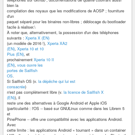
bien la
compilation des noyaux que les modifications de AOSP ; fourniture
d'un
paquet séparé pour les binaires non-libres ; déblocage du bootloader
facile à réaliser.\
À noter que, alternativement, la possession d'un des téléphones
suivants :
Xperia X (EN)
(un modèle de 2016 !),
Xperia XA2
(EN)
,
Xperia 10 et 10
Plus (EN)
, et
prochainement
Xperia 10 II
(EN)
,
vous ouvre les
portes de Sailfish
OS
.
Si Sailfish OS (v.
la dépêche qui lui est
consacrée
)
n'est pas complètement libre (v.
la licence de Sailfish X
(EN)
), il
reste une des alternatives à Google Android et Apple iOS
(particularité : l'OS -- basé sur GNU∕Linux comme dans les Librem 5
et
PinePhone -- offre une compatibilité avec les applications Android.
Avec
cette limite : les applications Android « tournant » dans un container