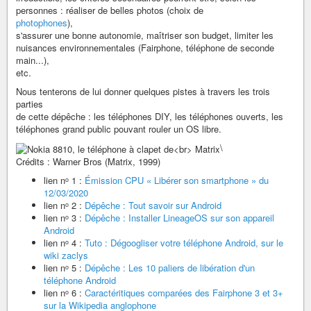
personnes : réaliser de belles photos (choix de
photophones
),
s'assurer une bonne autonomie, maîtriser son budget, limiter les
nuisances environnementales (Fairphone, téléphone de seconde
main...),
etc.
Nous tenterons de lui donner quelques pistes à travers les trois
parties
de cette dépêche : les téléphones DIY, les téléphones ouverts, les
téléphones grand public pouvant rouler un OS libre.
\
Crédits : Warner Bros (Matrix, 1999)
lien nᵒ 1 :
Émission CPU « Libérer son smartphone » du
12/03/2020
lien nᵒ 2 :
Dépêche : Tout savoir sur Android
lien nᵒ 3 :
Dépêche : Installer LineageOS sur son appareil
Android
lien nᵒ 4 :
Tuto : Dégoogliser votre téléphone Android, sur le
wiki zaclys
lien nᵒ 5 :
Dépêche : Les 10 paliers de libération d'un
téléphone Android
lien nᵒ 6 :
Caractéritiques comparées des Fairphone 3 et 3+
sur la Wikipedia anglophone