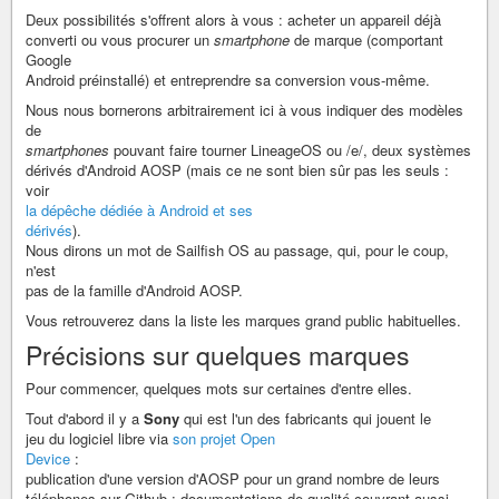
Deux possibilités s'offrent alors à vous : acheter un appareil déjà
converti ou vous procurer un
smartphone
de marque (comportant
Google
Android préinstallé) et entreprendre sa conversion vous-même.
Nous nous bornerons arbitrairement ici à vous indiquer des modèles
de
smartphones
pouvant faire tourner LineageOS ou /e/, deux systèmes
dérivés d'Android AOSP (mais ce ne sont bien sûr pas les seuls :
voir
la dépêche dédiée à Android et ses
dérivés
).
Nous dirons un mot de Sailfish OS au passage, qui, pour le coup,
n'est
pas de la famille d'Android AOSP.
Vous retrouverez dans la liste les marques grand public habituelles.
Précisions sur quelques marques
Pour commencer, quelques mots sur certaines d'entre elles.
Tout d'abord il y a
Sony
qui est l'un des fabricants qui jouent le
jeu du logiciel libre via
son projet Open
Device
:
publication d'une version d'AOSP pour un grand nombre de leurs
téléphones sur Github ; documentations de qualité couvrant aussi