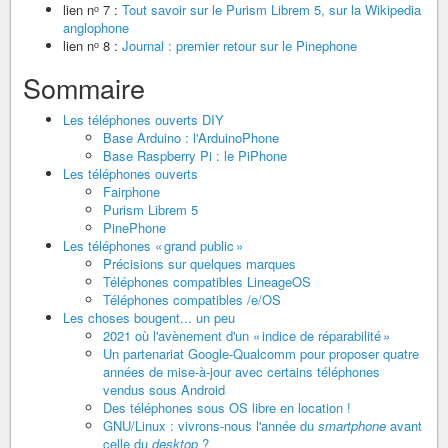
lien nᵒ 7 :
Tout savoir sur le Purism Librem 5, sur la Wikipedia
anglophone
lien nᵒ 8 :
Journal : premier retour sur le Pinephone
Sommaire
Les téléphones ouverts DIY
Base Arduino : l'ArduinoPhone
Base Raspberry Pi : le PiPhone
Les téléphones ouverts
Fairphone
Purism Librem 5
PinePhone
Les téléphones « grand public »
Précisions sur quelques marques
Téléphones compatibles LineageOS
Téléphones compatibles /e/OS
Les choses bougent... un peu
2021 où l'avènement d'un « indice de réparabilité »
Un partenariat Google-Qualcomm pour proposer quatre
années de mise-à-jour avec certains téléphones
vendus sous Android
Des téléphones sous OS libre en location !
GNU/Linux : vivrons-nous l'année du
smartphone
avant
celle du
desktop
?