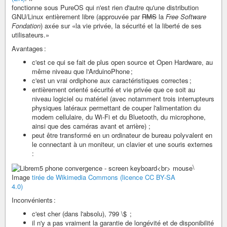
fonctionne sous PureOS qui n'est rien d'autre qu'une distribution
GNU/Linux entièrement libre (approuvée par
RMS
la
Free Software
Fondation
) axée sur «la vie privée, la sécurité et la liberté de ses
utilisateurs.»
Avantages :
c'est ce qui se fait de plus open source et Open Hardware, au
même niveau que l'ArduinoPhone ;
c'est un vrai ordiphone aux caractéristiques correctes ;
entièrement orienté sécurité et vie privée que ce soit au
niveau logiciel ou matériel (avec notamment trois interrupteurs
physiques latéraux permettant de couper l'alimentation du
modem cellulaire, du Wi-Fi et du Bluetooth, du microphone,
ainsi que des caméras avant et arrière) ;
peut être transformé en un ordinateur de bureau polyvalent en
le connectant à un moniteur, un clavier et une souris externes
:
\
Image
tirée de Wikimedia Commons (licence CC BY-SA
4.0)
Inconvénients :
c'est cher (dans l'absolu), 799 \$ ;
il n'y a pas vraiment la garantie de longévité et de disponibilité