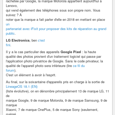
rachetée par Google, la marque Motorola appartient aujourd'hui à
Lenovo,
qui vend également des téléphones sous son propre nom. Vous
suivez ? À
noter que la marque a fait parler d'elle en 2018 en mettant en place
un
partenariat avec iFixit pour proposer des kits de réparation au grand
public
.
LG Electronics
, ben
c'est
fini
.
Il y a le cas particulier des appareils
Google Pixel
: la haute
qualité des photos provient d'un traitement logiciel qui passe par
l'application photo privatrice de Google. Sans le code privateur, la
qualité de l'appareil photo sera inférieure (lire
ce fil du
forum
).
C'est un élément à avoir à l'esprit.
Au final, sur la soixantaine d'appareils pris en charge à la sortie de
LineageOS 18.1 (EN)
(liste évolutive), on en dénombre principalement 13 de marque LG, 11
de
marque Google, 9 de marque Motorola, 9 de marque Samsung, 9 de
marque
Xiaomi, 7 de marque OnePlus, 5 de marque Sony (seulement,
malgré