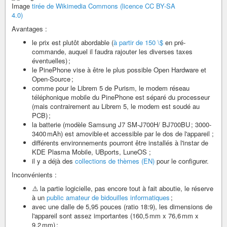
Image
tirée de Wikimedia Commons (licence CC BY-SA
4.0)
Avantages :
le prix est plutôt abordable (
à partir de 150 \$
en pré-
commande, auquel il faudra rajouter les diverses taxes
éventuelles) ;
le PinePhone vise à être le plus possible Open Hardware et
Open-Source ;
comme pour le Librem 5 de Purism, le modem réseau
téléphonique mobile du PinePhone est séparé du processeur
(mais contrairement au Librem 5, le modem est soudé au
PCB) ;
la batterie (modèle Samsung J7 SM-J700H/ BJ700BU ; 3000-
3400 mAh) est amovible et accessible par le dos de l'appareil ;
différents environnements pourront être installés à l'instar de
KDE Plasma Mobile, UBports, LuneOS ;
il y a déjà des
collections de thèmes (EN)
pour le configurer.
Inconvénients :
⚠️ la partie logicielle, pas encore tout à fait aboutie, le réserve
à un
public amateur de bidouilles informatiques
;
avec une dalle de 5,95 pouces (ratio 18:9), les dimensions de
l'appareil sont assez importantes (160,5 mm x 76,6 mm x
9,2 mm) ;