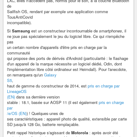
LXC, elles n'accèdent pas, hormis pour le son, à la couche Bluetooth
de
Sailfish OS, rendant par exemple une application comme
TousAntiCovid
incompatible).
Si
Samsung
est un constructeur incontournable de
smartphones
, il
ne joue pas spécialement le jeu du logiciel libre. Ce qui n'empêche
pas
un certain nombre d'appareils d'être pris en charge par la
communauté
qui propose des ports de dérivés d'Android (particularité : le flashage
d'un appareil de la marque nécessite un logiciel dédié, Odin, dont
l'implémentation libre côté ordinateur est Heimdall). Pour l'anecdote,
on remarquera qu'un
Galaxy
S5
,
haut de gamme du constructeur de 2014, est
pris en charge par
LineageOS
(EN)
dans sa dernière version
stable : 18.1, basée sur AOSP 11 (il est également
pris en charge
par
/e/OS (EN)
) ! Quelques-unes de
ses caractéristiques : appareil photo de qualité, extensible par carte
SD jusqu'à 128 Go, batterie remplaçable.
Petit rappel historique s'agissant de
Motorola
: après avoir été