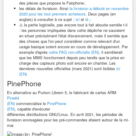
des pièces que propose le Fairphone ;
les délais de livraison. Ainsi
la livraison a débuté en novembre
2020 pour les tout premiers acheteurs
. Deux pages (en
anglais) à consulter à ce sujet :
ici
et
là
;
⚠️ la partie logicielle, pas encore tout à fait aboutie semble t-il
: les personnes impliquées dans cette dépêche ne sauraient
en situer précisément l'état d'avancement, mais il semble que
des choses que l'on peut considérer comme relevant d'un
usage basique soient encore en cours de développement. Par
exemple d'après
cette FAQ non-officielle (EN)
, il semblerait
que les MMS fonctionnent depuis peu tandis que la prise en
charge des capteurs photo soit encore en chantier. Les
dernières nouvelles officielles (mars 2021) sont lisibles
ici
(EN)
PinePhone
En alternative au Purism Librem 5, le fabricant de cartes ARM
Pine64
(EN)
commercialise le
PinePhone
(EN)
, capable d'exécuter
différentes distributions GNU/Linux. En avril 2021, les périodes de
livraison envisagées pour les pré-commandes étaient autour de la mi-
mai.
\