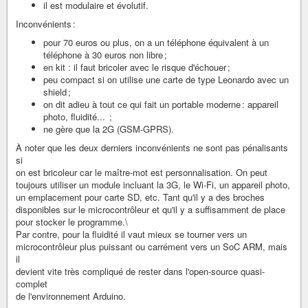
il est modulaire et évolutif.
Inconvénients :
pour 70 euros ou plus, on a un téléphone équivalent à un
téléphone à 30 euros non libre ;
en kit : il faut bricoler avec le risque d'échouer ;
peu compact si on utilise une carte de type Leonardo avec un
shield ;
on dit adieu à tout ce qui fait un portable moderne : appareil
photo, fluidité... ;
ne gère que la 2G (GSM-GPRS).
À noter que les deux derniers inconvénients ne sont pas pénalisants
si
on est bricoleur car le maître-mot est personnalisation. On peut
toujours utiliser un module incluant la 3G, le Wi-Fi, un appareil photo,
un emplacement pour carte SD, etc. Tant qu'il y a des broches
disponibles sur le microcontrôleur et qu'il y a suffisamment de place
pour stocker le programme.\
Par contre, pour la fluidité il vaut mieux se tourner vers un
microcontrôleur plus puissant ou carrément vers un SoC ARM, mais
il
devient vite très compliqué de rester dans l'open-source quasi-
complet
de l'environnement Arduino.