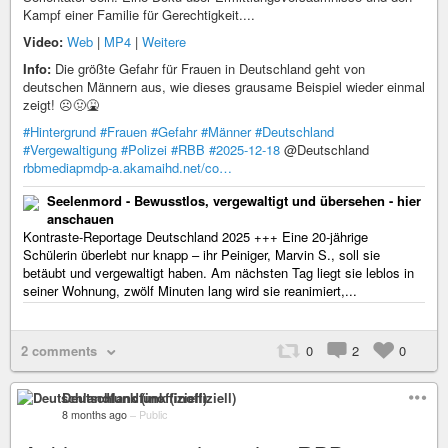
Kampf einer Familie für Gerechtigkeit....
Video:
Web
|
MP4
|
Weitere
Info:
Die größte Gefahr für Frauen in Deutschland geht von
deutschen Männern aus, wie dieses grausame Beispiel wieder einmal
zeigt! ☹️🤢🤮
#Hintergrund
#Frauen
#Gefahr
#Männer
#Deutschland
#Vergewaltigung
#Polizei
#RBB
#2025-12-18
@Deutschland
rbbmediapmdp-a.akamaihd.net/co…
Seelenmord - Bewusstlos, vergewaltigt und übersehen - hier
anschauen
Kontraste-Reportage Deutschland 2025 +++ Eine 20-jährige
Schülerin überlebt nur knapp – ihr Peiniger, Marvin S., soll sie
betäubt und vergewaltigt haben. Am nächsten Tag liegt sie leblos in
seiner Wohnung, zwölf Minuten lang wird sie reanimiert,...
2 comments
0
2
0
Deutschlandfunk (inoffiziell)
8 months ago
–
Public