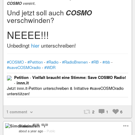
COSMO
vereint.
Und jetzt soll auch
COSMO
verschwinden?
NEEEE!!!
Unbedingt
hier
unterschreiben!
#COSMO
-
#Petition
-
#Radio
-
#RadioBremen
-
#RB
-
#rbb
-
#saveCOSMOradio
-
#WDR
Petition · Vielfalt braucht eine Stimme: Save COSMO Radio!
· innn.it
Jetzt innn.it-Petition unterschreiben & Initiative #saveCOSMOradio
unterstützen!
1 comment
2
1
6
Simonalein ⁽⁽⁽i⁾⁾⁾
about a year ago
–
Public