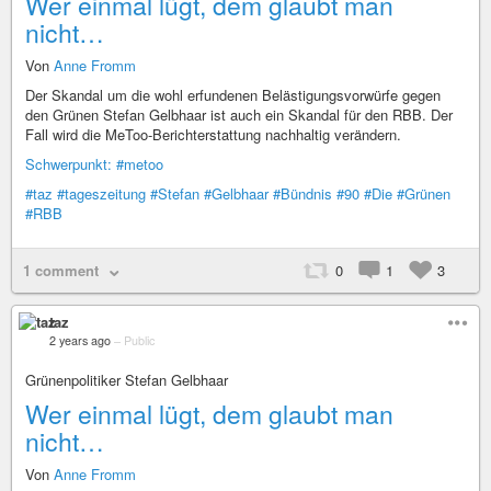
Wer einmal lügt, dem glaubt man
nicht…
Von
Anne Fromm
Der Skandal um die wohl erfundenen Belästigungsvorwürfe gegen
den Grünen Stefan Gelbhaar ist auch ein Skandal für den RBB. Der
Fall wird die MeToo-Berichterstattung nachhaltig verändern.
Schwerpunkt:
#metoo
#taz
#tageszeitung
#Stefan
#Gelbhaar
#Bündnis
#90
#Die
#Grünen
#RBB
1 comment
0
1
3
taz
2 years ago
–
Public
Grünenpolitiker Stefan Gelbhaar
Wer einmal lügt, dem glaubt man
nicht…
Von
Anne Fromm