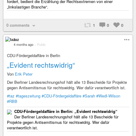
fordert, bedient die Erzählung der Rechtsextremen von einer
„linkslastigen Branche“.
0 comments
1
0
0
taz
4 months ago
–
Public
CDU-Fördergeldaffäre in Berlin
„Evident rechtswidrig“
Von
Erik Peter
Der Berliner Landesrechnungshof hält alle 13 Bescheide für Projekte
gegen Antisemitismus für rechtswidrig. Wer dafür verantwortlich ist.
#taz
#tageszeitung
#CDU-Fördergeldaffäre
#Sarah
#Wedl-Wilson
#RBB
CDU-Fördergeldaffäre in Berlin: „Evident rechtswidrig“
Der Berliner Landesrechnungshof hält alle 13 Bescheide für
Projekte gegen Antisemitismus für rechtswidrig. Wer dafür
verantwortlich ist.