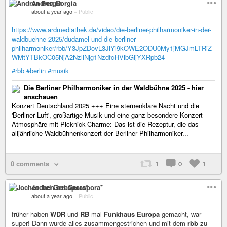
Andrea Borgia
about a year ago
–
Public
https://www.ardmediathek.de/video/die-berliner-philharmoniker-in-der-
waldbuehne-2025/dudamel-und-die-berliner-
philharmoniker/rbb/Y3JpZDovL3JiYl9kOWE2ODU0My1jMGJmLTRiZ
WMtYTBkOC05NjA2NzllNjg1NzdfcHVibGljYXRpb24
#rbb
#berlin
#musik
Die Berliner Philharmoniker in der Waldbühne 2025 - hier
anschauen
Konzert Deutschland 2025 +++ Eine sternenklare Nacht und die
'Berliner Luft', großartige Musik und eine ganz besondere Konzert-
Atmosphäre mit Picknick-Charme: Das ist die Rezeptur, die das
alljährliche Waldbühnenkonzert der Berliner Philharmoniker...
0 comments
1
0
1
Jochen bei Geraspora*
about a year ago
–
Public
früher haben
WDR
und
RB
mal
Funkhaus Europa
gemacht, war
super! Dann wurde alles zusammengestrichen und mit dem
rbb
zu