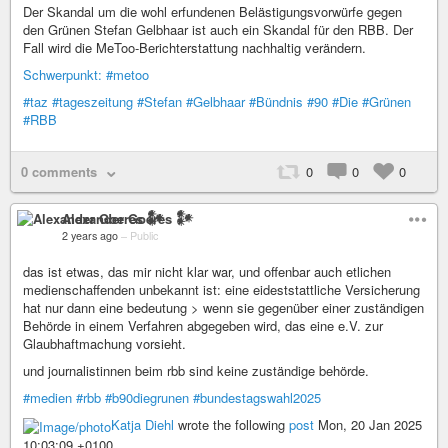
Der Skandal um die wohl erfundenen Belästigungsvorwürfe gegen
den Grünen Stefan Gelbhaar ist auch ein Skandal für den RBB. Der
Fall wird die MeToo-Berichterstattung nachhaltig verändern.
Schwerpunkt:
#metoo
#taz
#tageszeitung
#Stefan
#Gelbhaar
#Bündnis
#90
#Die
#Grünen
#RBB
0 comments
0
0
0
Alexander Goeres 𒀯
2 years ago
–
Public
das ist etwas, das mir nicht klar war, und offenbar auch etlichen
medienschaffenden unbekannt ist: eine eideststattliche Versicherung
hat nur dann eine bedeutung > wenn sie gegenüber einer zuständigen
Behörde in einem Verfahren abgegeben wird, das eine e.V. zur
Glaubhaftmachung vorsieht.
und journalistinnen beim rbb sind keine zuständige behörde.
#medien
#rbb
#b90diegrunen
#bundestagswahl2025
Katja Diehl
wrote the following
post
Mon, 20 Jan 2025
10:03:09 +0100