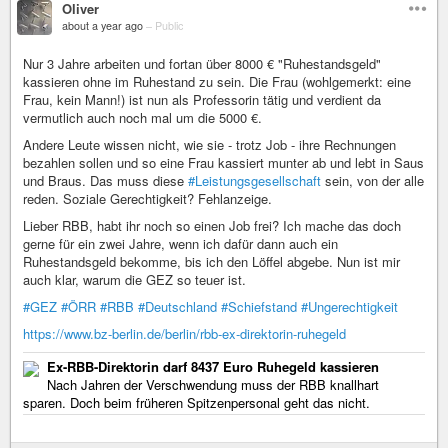
Oliver
about a year ago
–
Public
Nur 3 Jahre arbeiten und fortan über 8000 € "Ruhestandsgeld"
kassieren ohne im Ruhestand zu sein. Die Frau (wohlgemerkt: eine
Frau, kein Mann!) ist nun als Professorin tätig und verdient da
vermutlich auch noch mal um die 5000 €.
Andere Leute wissen nicht, wie sie - trotz Job - ihre Rechnungen
bezahlen sollen und so eine Frau kassiert munter ab und lebt in Saus
und Braus. Das muss diese
#Leistungsgesellschaft
sein, von der alle
reden. Soziale Gerechtigkeit? Fehlanzeige.
Lieber RBB, habt ihr noch so einen Job frei? Ich mache das doch
gerne für ein zwei Jahre, wenn ich dafür dann auch ein
Ruhestandsgeld bekomme, bis ich den Löffel abgebe. Nun ist mir
auch klar, warum die GEZ so teuer ist.
#GEZ
#ÖRR
#RBB
#Deutschland
#Schiefstand
#Ungerechtigkeit
https://www.bz-berlin.de/berlin/rbb-ex-direktorin-ruhegeld
Ex-RBB-Direktorin darf 8437 Euro Ruhegeld kassieren
Nach Jahren der Verschwendung muss der RBB knallhart
sparen. Doch beim früheren Spitzenpersonal geht das nicht.