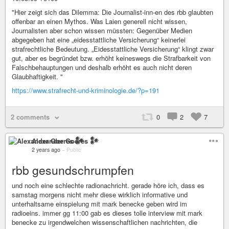
"Hier zeigt sich das Dilemma: Die Journalist-inn-en des rbb glaubten
offenbar an einen Mythos. Was Laien generell nicht wissen,
Journalisten aber schon wissen müssten: Gegenüber Medien
abgegeben hat eine „eidesstattliche Versicherung“ keinerlei
strafrechtliche Bedeutung. „Eidesstattliche Versicherung“ klingt zwar
gut, aber es begründet bzw. erhöht keineswegs die Strafbarkeit von
Falschbehauptungen und deshalb erhöht es auch nicht deren
Glaubhaftigkeit. "
https://www.strafrecht-und-kriminologie.de/?p=191
2 comments
0
2
7
Alexander Goeres 𒀯
2 years ago
–
Public
rbb gesundschrumpfen
und noch eine schlechte radionachricht. gerade höre ich, dass es
samstag morgens nicht mehr diese wirklich informative und
unterhaltsame einspielung mit mark benecke geben wird im
radioeins. immer gg 11:00 gab es dieses tolle interview mit mark
benecke zu irgendwelchen wissenschaftlichen nachrichten, die