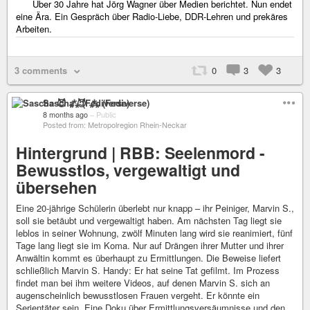
Über 30 Jahre hat Jörg Wagner über Medien berichtet. Nun endet
eine Ära. Ein Gespräch über Radio-Liebe, DDR-Lehren und prekäres
Arbeiten.
3 comments
0
3
3
Sascha 😈 ⁂ (Fediverse)
8 months ago
–
Public
Posted from: Metropolregion Rhein-Neckar
Hintergrund | RBB: Seelenmord -
Bewusstlos, vergewaltigt und
übersehen
Eine 20-jährige Schülerin überlebt nur knapp – ihr Peiniger, Marvin S.,
soll sie betäubt und vergewaltigt haben. Am nächsten Tag liegt sie
leblos in seiner Wohnung, zwölf Minuten lang wird sie reanimiert, fünf
Tage lang liegt sie im Koma. Nur auf Drängen ihrer Mutter und ihrer
Anwältin kommt es überhaupt zu Ermittlungen. Die Beweise liefert
schließlich Marvin S. Handy: Er hat seine Tat gefilmt. Im Prozess
findet man bei ihm weitere Videos, auf denen Marvin S. sich an
augenscheinlich bewusstlosen Frauen vergeht. Er könnte ein
Serientäter sein. Eine Doku über Ermittlungsversäumnisse und den