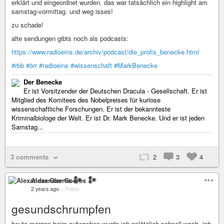
erklärt und eingeordnet wurden. das war tatsächlich ein highlight am
samstag-vormittag. und weg isses!
zu schade!
alte sendungen gibts noch als podcasts:
https://www.radioeins.de/archiv/podcast/die_profis_benecke.html
#rbb
#örr
#radioeins
#wissenschaft
#MarkBenecke
Der Benecke
Er ist Vorsitzender der Deutschen Dracula - Gesellschaft. Er ist
Mitglied des Komitees des Nobelpreises für kuriose
wissenschaftliche Forschungen. Er ist der bekannteste
Kriminalbiologe der Welt. Er ist Dr. Mark Benecke. Und er ist jeden
Samstag...
3 comments
2
3
4
Alexander Goeres 𒀯
2 years ago
–
Public
gesundschrumpfen
heute morgen beim aufwachen wurde ich splötzlich schnell wach. ich