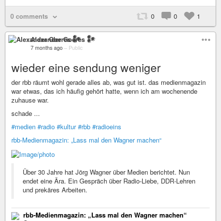
0 comments
0
0
1
Alexander Goeres 𒀯
7 months ago
–
Public
wieder eine sendung weniger
der rbb räumt wohl gerade alles ab, was gut ist. das medienmagazin
war etwas, das ich häufig gehört hatte, wenn ich am wochenende
zuhause war.
schade ...
#medien
#radio
#kultur
#rbb
#radioeins
rbb-Medienmagazin: „Lass mal den Wagner machen“
Über 30 Jahre hat Jörg Wagner über Medien berichtet. Nun
endet eine Ära. Ein Gespräch über Radio-Liebe, DDR-Lehren
und prekäres Arbeiten.
rbb-Medienmagazin: „Lass mal den Wagner machen“