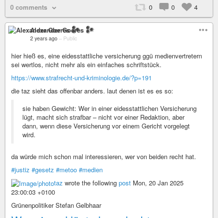
0 comments
0
0
4
Alexander Goeres 𒀯
2 years ago
–
Public
hier hieß es, eine eidesstattliche versicherung ggü medienvertretern
sei wertlos, nicht mehr als ein einfaches schriftstück.
https://www.strafrecht-und-kriminologie.de/?p=191
die taz sieht das offenbar anders. laut denen ist es es so:
sie haben Gewicht: Wer in einer eidesstattlichen Versicherung
lügt, macht sich strafbar – nicht vor einer Redaktion, aber
dann, wenn diese Versicherung vor einem Gericht vorgelegt
wird.
da würde mich schon mal interessieren, wer von beiden recht hat.
#justiz
#gesetz
#metoo
#medien
taz
wrote the following
post
Mon, 20 Jan 2025
23:00:03 +0100
Grünenpolitiker Stefan Gelbhaar