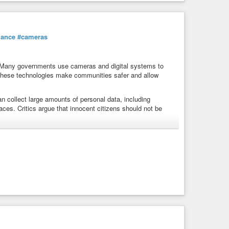
lance
#cameras
 Many governments use cameras and digital systems to
 these technologies make communities safer and allow
n collect large amounts of personal data, including
ces. Critics argue that innocent citizens should not be
hile others choose direct action by disabling surveillance
rity
and
#freedom
. The
#discussion
also raises important
ole of technology in
#everyday
#life
. Finding the right
ns one of the biggest
#challenges
of the digital age.
anrights
#cctv
#ai
#cybersecurity
#protest
#resistance