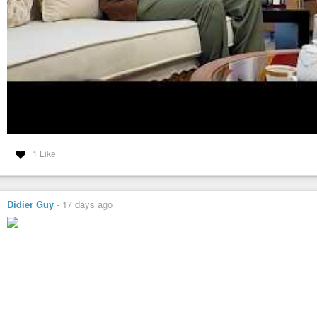
1 Like
Didier Guy
-
17 days ago