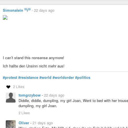
Simonalein ⁽⁽⁽i⁾⁾⁾
-
22 days ago
I can’t stand this nonsense anymore!
Ich hallte den Unsinn nicht mehr aus!
#protest
#resistance
#world
#worldorder
#politics
2 Likes
tomgrzybow
-
22 days ago
Diddle, diddle, dumpling, my girl Joan, Went to bed with her trous
dumpling, my girl Joan.
2 Likes
Oliver
-
21 days ago