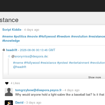
istance
Script Kiddie
-
4 days ago
#meme
#politics
#movie
#Hollywood
#freedom
#revolution
#resistance
#knowledge
♲
headrift
-
2026-08-06 00:13:46 GMT
♲
@
anonymiss@despora.de
:
#meme
#Hollywood
#resistance
#protest
#entertainment
#revolution
@headrift
Show more
4 Likes
tomgrzybow@diaspora.psyco.fr
-
4 days ago
headrift
Why would anyone hold a light-sabre like a baseball bat? Is it tha
David
-
3 days ago