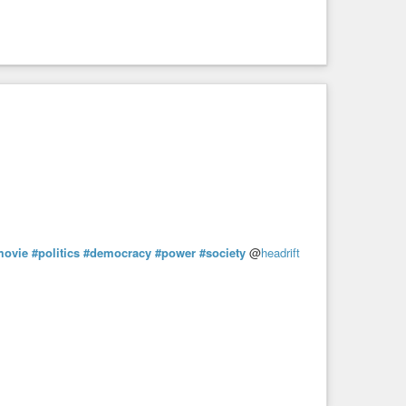
movie
#politics
#democracy
#power
#society
@
headrift