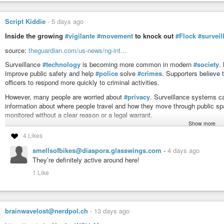
Script Kiddie
-
5 days ago
Inside the growing
#vigilante
#movement
to knock out
#Flock
#surveil
source:
theguardian.com/us-news/ng-int…
Surveillance
#technology
is becoming more common in modern
#society
.
improve public safety and help
#police
solve
#crimes
. Supporters believe
officers to respond more quickly to criminal activities.
However, many people are worried about
#privacy
. Surveillance systems ca
information about where people travel and how they move through public spa
monitored without a clear reason or a legal warrant.
Show more
Some activists protest against these systems through political campaigns, w
4 Likes
cameras. This has started a wider debate about the balance between
#secu
ethical questions about
#government
#power
, personal privacy, and the r
smellsofbikes@diaspora.glasswings.com
-
4 days ago
#balance
between protecting society and protecting individual rights remai
They’re definitely active around here!
#politics
#crime
#justice
#bigbrother
#orwell
#future
#democracy
#hum
1 Like
#policestate
#activism
#camera
#video
brainwavelost@nerdpol.ch
-
13 days ago