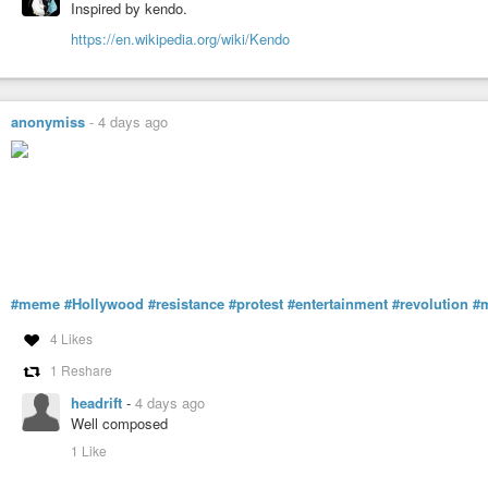
Inspired by kendo.
https://en.wikipedia.org/wiki/Kendo
anonymiss
-
4 days ago
#meme
#Hollywood
#resistance
#protest
#entertainment
#revolution
#
4 Likes
1 Reshare
headrift
-
4 days ago
Well composed
1 Like