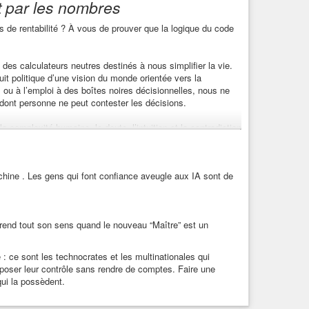
t par les nombres
 de rentabilité ? À vous de prouver que la logique du code
des calculateurs neutres destinés à nous simplifier la vie.
uit politique d’une vision du monde orientée vers la
its ou à l’emploi à des boîtes noires décisionnelles, nous ne
dont personne ne peut contester les décisions.
 complexité humaine, le doute, l’intuition et la contradiction
ne se quantifie pas n’existe pas. En forçant le réel à entrer
avenir : elle enferme les individus dans leur passé et
hine . Les gens qui font confiance aveugle aux IA sont de
 l’optimisation financière est une illusion de technocrate.
ais de déterminer quels aspects de nos vies doivent être
uglément à des chiffres, c’est abandonner le politique au
prend tout son sens quand le nouveau “Maître” est un
réimposer des limites strictes au nom de la liberté humaine ?
te
#controle
#resistance
#pensee
 ce sont les technocrates et les multinationales qui
imposer leur contrôle sans rendre de comptes. Faire une
qui la possèdent.