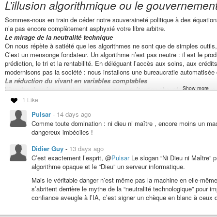
L’illusion algorithmique ou le gouvernemen
Sommes-nous en train de céder notre souveraineté politique à des équations
n’a pas encore complètement asphyxié votre libre arbitre.
Le mirage de la neutralité technique
On nous répète à satiété que les algorithmes ne sont que de simples outils, 
C’est un mensonge fondateur. Un algorithme n’est pas neutre : il est le prod
prédiction, le tri et la rentabilité. En déléguant l’accès aux soins, aux créd
modernisons pas la société : nous installons une bureaucratie automatisée 
La réduction du vivant en variables comptables
Show more
L’ère des données massives repose sur une prétention absurde : croire que la
peuvent être intégralement traduits en code binaire. Pour la machine, ce qui 
1 Like
dans des modèles statistiques, la gouvernance algorithmique ne prédit pas l’
Pulsar
-
14 days ago
reproduit à grande échelle les biais de ceux qui détiennent les serveurs.
Comme toute domination : ni dieu ni maître , encore moins un mac
Le refus de la soumission automatisée
dangereux imbéciles !
Parler d’« éthique » ou de « transparence » face à des systèmes conçus pour
La question n’est pas de savoir comment “mieux encadrer” ces systèmes, m
Didier Guy
-
13 days ago
radicalement sanctuarisés contre l’ingérence automatisée. S’en remettre ave
C’est exactement l’esprit, @
Pulsar
Le slogan “Ni Dieu ni Maître” 
profit de la gestion comptable du vivant.
algorithme opaque et le “Dieu” un serveur informatique.
La véritable révolution consiste-t-elle à perfectionner la machine, ou à lui 
#fr
#france
#fediverse
#diaspora
#technopolitique
#algorithmes
#socie
Mais le véritable danger n’est même pas la machine en elle-même :
s’abritent derrière le mythe de la “neutralité technologique” pour 
confiance aveugle à l’IA, c’est signer un chèque en blanc à ceux 