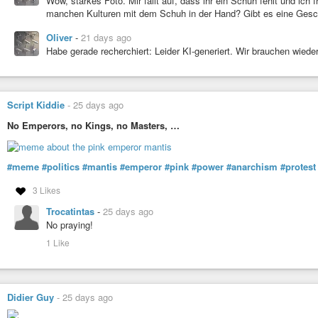
Wow, starkes Foto. Mir fällt auf, dass ihr ein Schuh fehlt und ic
manchen Kulturen mit dem Schuh in der Hand? Gibt es eine Gesch
Oliver
-
21 days ago
Habe gerade recherchiert: Leider KI-generiert. Wir brauchen wie
Script Kiddie
-
25 days ago
No Emperors, no Kings, no Masters, …
#meme
#politics
#mantis
#emperor
#pink
#power
#anarchism
#protest
3 Likes
Trocatintas
-
25 days ago
No praying!
1 Like
Didier Guy
-
25 days ago