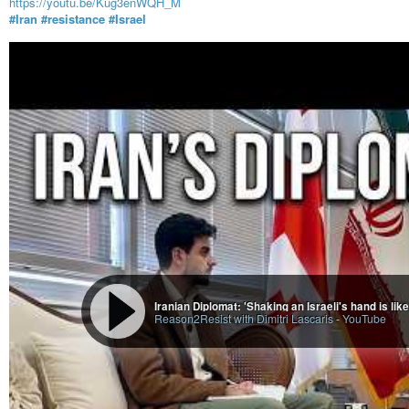
https://youtu.be/Kug3enWQH_M
#Iran
#resistance
#Israel
Iranian Diplomat: 'Shaking an Israeli's hand is lik
Reason2Resist with Dimitri Lascaris
-
YouTube