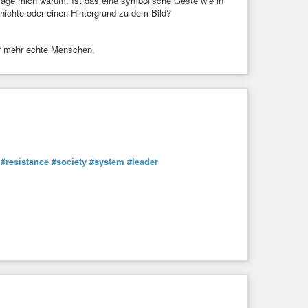
h frage mich warum. Ist das eine symbolische Geste wie in
ichte oder einen Hintergrund zu dem Bild?
der mehr echte Menschen.
#resistance
#society
#system
#leader