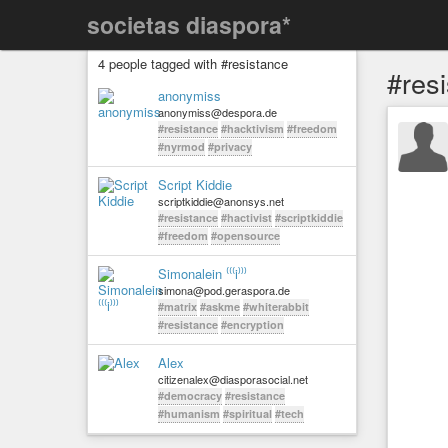
societas diaspora*
4 people tagged with #resistance
#res
anonymiss
anonymiss@despora.de
#resistance
#hacktivism
#freedom
#nyrmod
#privacy
Script Kiddie
scriptkiddie@anonsys.net
#resistance
#hactivist
#scriptkiddie
#freedom
#opensource
Simonalein ⁽⁽⁽i⁾⁾⁾
simona@pod.geraspora.de
#matrix
#askme
#whiterabbit
#resistance
#encryption
Alex
citizenalex@diasporasocial.net
#democracy
#resistance
#humanism
#spiritual
#tech