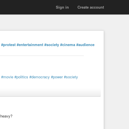
Sign in
Create account
#protest
#entertainment
#society
#cinema
#audience
#movie
#politics
#democracy
#power
#society
t heavy?