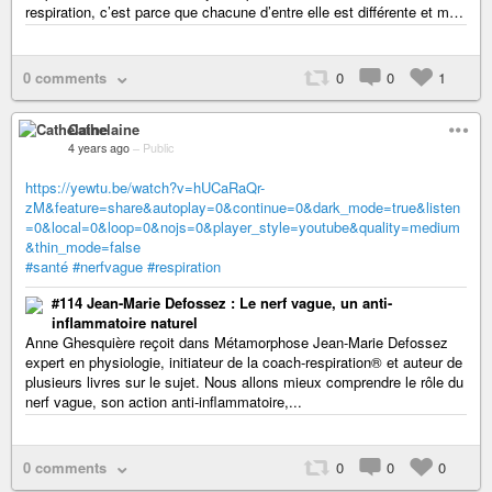
respiration, c’est parce que chacune d’entre elle est différente et m…
0 comments
0
0
1
Cathelaine
4 years ago
–
Public
https://yewtu.be/watch?v=hUCaRaQr-
zM&feature=share&autoplay=0&continue=0&dark_mode=true&listen
=0&local=0&loop=0&nojs=0&player_style=youtube&quality=medium
&thin_mode=false
#santé
#nerfvague
#respiration
#114 Jean-Marie Defossez : Le nerf vague, un anti-
inflammatoire naturel
Anne Ghesquière reçoit dans Métamorphose Jean-Marie Defossez
expert en physiologie, initiateur de la coach-respiration® et auteur de
plusieurs livres sur le sujet. Nous allons mieux comprendre le rôle du
nerf vague, son action anti-inflammatoire,...
0 comments
0
0
0