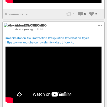
0 comments
1
0
2
Alexandre COLOMBO
about a year ago
–
Public
#manifestation
#loi
#attraction
#respiration
#méditation
#gaia
https://www.youtube.com/watch?v=kksqEFdekKo