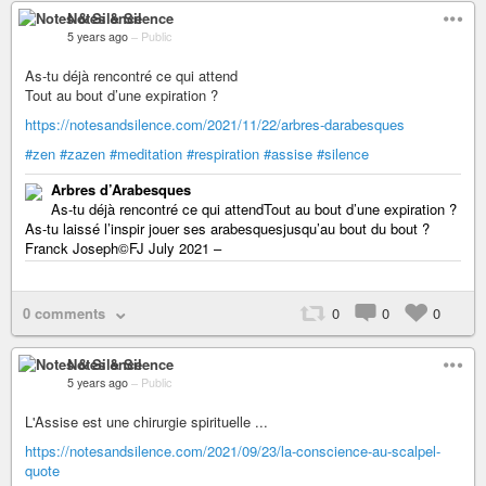
Notes & Silence
5 years ago
–
Public
As-tu déjà rencontré ce qui attend
Tout au bout d’une expiration ?
https://notesandsilence.com/2021/11/22/arbres-darabesques
#zen
#zazen
#meditation
#respiration
#assise
#silence
Arbres d’Arabesques
As-tu déjà rencontré ce qui attendTout au bout d’une expiration ?
As-tu laissé l’inspir jouer ses arabesquesjusqu’au bout du bout ?
Franck Joseph©FJ July 2021 –
0 comments
0
0
0
Notes & Silence
5 years ago
–
Public
L'Assise est une chirurgie spirituelle ...
https://notesandsilence.com/2021/09/23/la-conscience-au-scalpel-
quote