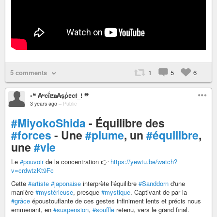
5 comments
1
5
6
•❝ ₳ᶰcḯᥱ𝐧₳şῥᥱc𝖙_! ❞
3 years ago
–
Public
#MiyokoShida
- Équilibre des
#forces
- Une
#plume
, un
#équilibre
,
une
#vie
Le
#pouvoir
de la concentration 👉
https://yewtu.be/watch?
v=crdwtzKt9Fc
Cette
#artiste
#japonaise
interprète l'équilibre
#Sanddorn
d'une
manière
#mystérieuse
, presque
#mystique
. Captivant de par la
#grâce
époustouflante de ces gestes infiniment lents et précis nous
emmenant, en
#suspension
,
#souffle
retenu, vers le grand final.