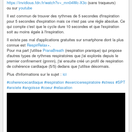
https://invidious.fdn.fr/watch?v=_mn04Wc-X3o
(sans traqueurs)
ou sur
youtube
Il est commun de trouver des rythmes de 5 secondes d'inspiration
pour 5 secondes d'expiration mais ce n'est pas une règle absolue. Ce
qui compte c'est que le cycle dure 10 secondes et que l'expiration
soit au moins égale à l'inspiration.
Il existe pas mal d'applications gratuites sur smartphone dont la plus
connue est
RespirRelax+
.
Pour ma part j'utilise
PranaBreath
(respiration pranique) qui propose
d'autres types de rythmes respiratoires que j'ai explorés depuis le
premier confinement (gnnnn), j'ai ensuite créé un profil de respiration
de cohérence cardiaque (5/5) dedans que j'utilise désormais.
Plus d'informations sur le sujet :
ici
#coherencecardiaque
#respiration
#exercicerespiratoire
#stress
#SPT
#anxiete
#angoisse
#coeur
#relaxation