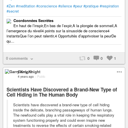
#Zen
#meditation
#conscience
#silence
#peur
#pratique
#respiration
#secret
Coordonnées Secrètes
En haut de l’inspir,En bas de l’expir,A la plongée de sommeil,A
l’emergence du réveil4 points sur la sinusoïde de conscience4
instantsQue l’on peut ralentir,4 Opportuités d’apprivoiser la peurDe
qu…
0 comments
0
0
1
Garry Knight
4 years ago
–
Public
Scientists Have Discovered a Brand-New Type of
Cell Hiding in The Human Body
Scientists have discovered a brand-new type of cell hiding
inside the delicate, branching passageways of human lungs.
The newfound cells play a vital role in keeping the respiratory
system functioning properly and could even inspire new
treatments to reverse the effects of certain smoking-related