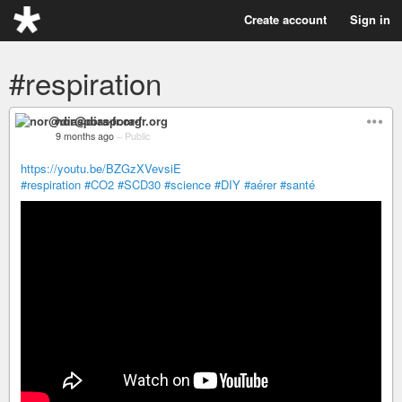
Create account
Sign in
#respiration
nor@diaspora-fr.org
9 months ago
–
Public
https://youtu.be/BZGzXVevsiE
#respiration
#CO2
#SCD30
#science
#DIY
#aérer
#santé