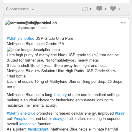
0 comments
0
0
0
ramnath@nerdpol.ch
2 years ago
–
Public
#MethyleneBlue
USP Grade Ultra Pure
Methylene Blue Liquid Grade: P.A
Ultra high purity of methylene blue (USP grade 99+%) that can be
diluted for further use. No formaldehyde / heavy metal
It has a shelf life of 1 year. Store away from light and heat.
Methylene Blue 1% Solution Ultra High Purity USP Grade 99+%
10ml bottle
Each ml equals 10mg of Methylene Blue or .5mg per drop. 20 drops
per ml.
Methylene Blue has a long
#history
of safe use in medical settings,
making it an ideal choice for biohacking enthusiasts looking to
maximize their mental acuity.
#Methylene-Blue
promotes increased cellular energy, improved
#brain
cell
#respiration
and better
#oxygen
utilization, resulting in superior
overall
#cognitive
function.
As a potent
#antioxidant
, Methylene Blue helps eliminate harmful