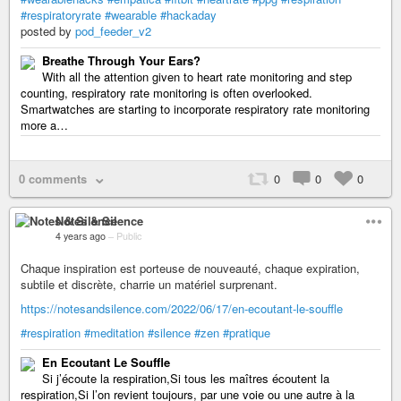
#respiratoryrate
#wearable
#hackaday
posted by
pod_feeder_v2
Breathe Through Your Ears?
With all the attention given to heart rate monitoring and step
counting, respiratory rate monitoring is often overlooked.
Smartwatches are starting to incorporate respiratory rate monitoring
more a…
0 comments
0
0
0
Notes & Silence
4 years ago
–
Public
Chaque inspiration est porteuse de nouveauté, chaque expiration,
subtile et discrète, charrie un matériel surprenant.
https://notesandsilence.com/2022/06/17/en-ecoutant-le-souffle
#respiration
#meditation
#silence
#zen
#pratique
En Ecoutant Le Souffle
Si j’écoute la respiration,Si tous les maîtres écoutent la
respiration,Si l’on revient toujours, par une voie ou une autre à la