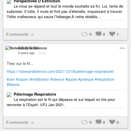
Perspectives D’Extinction
Le virus se répand et tout le monde souhaite sa fin. Lui, tente de
subsister. Il lutte, il mute et finit pas d’éteindre, impuissant à trouver
l’hôte malheureux qui saura l’héberger.A notre rétablis…
0 comments
0
0
1
Notes & Silence
5 years ago
–
Public
Tirez sur le fil...
https://notesandsilence.com/2021/12/18/pelerinage-respiratoire/
#zen
#zazen
#méditation
#silence
#quote
#pratique
#respiration
#ŀiberté
Pélerinage Respiratoire
La respiration est le fil qui dépasse et sur lequel on tire pour
remonter à l’Esprit. ©FJ Jan 2021.
0 comments
0
0
0