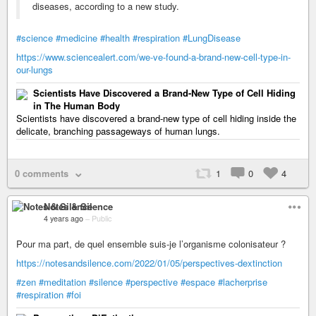
diseases, according to a new study.
#science
#medicine
#health
#respiration
#LungDisease
https://www.sciencealert.com/we-ve-found-a-brand-new-cell-type-in-
our-lungs
Scientists Have Discovered a Brand-New Type of Cell Hiding
in The Human Body
Scientists have discovered a brand-new type of cell hiding inside the
delicate, branching passageways of human lungs.
0 comments
1
0
4
Notes & Silence
4 years ago
–
Public
Pour ma part, de quel ensemble suis-je l’organisme colonisateur ?
https://notesandsilence.com/2022/01/05/perspectives-dextinction
#zen
#meditation
#silence
#perspective
#espace
#lacherprise
#respiration
#foi