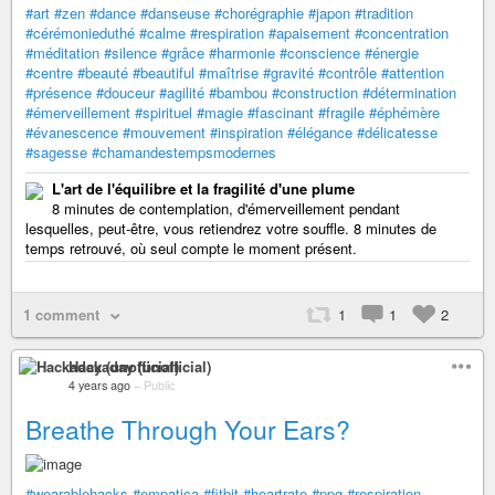
#art
#zen
#dance
#danseuse
#chorégraphie
#japon
#tradition
#cérémonieduthé
#calme
#respiration
#apaisement
#concentration
#méditation
#silence
#grâce
#harmonie
#conscience
#énergie
#centre
#beauté
#beautiful
#maîtrise
#gravité
#contrôle
#attention
#présence
#douceur
#agilité
#bambou
#construction
#détermination
#émerveillement
#spirituel
#magie
#fascinant
#fragile
#éphémère
#évanescence
#mouvement
#inspiration
#élégance
#délicatesse
#sagesse
#chamandestempsmodernes
L'art de l'équilibre et la fragilité d'une plume
8 minutes de contemplation, d'émerveillement pendant
lesquelles, peut-être, vous retiendrez votre souffle. 8 minutes de
temps retrouvé, où seul compte le moment présent.
1 comment
1
1
2
Hackaday (unofficial)
4 years ago
–
Public
Breathe Through Your Ears?
#wearablehacks
#empatica
#fitbit
#heartrate
#ppg
#respiration