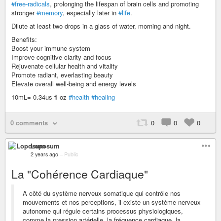
#free-radicals
, prolonging the lifespan of brain cells and promoting
stronger
#memory
, especially later in
#life
.
Dilute at least two drops in a glass of water, morning and night.
Benefits:
Boost your immune system
Improve cognitive clarity and focus
Rejuvenate cellular health and vitality
Promote radiant, everlasting beauty
Elevate overall well-being and energy levels
10mL= 0.34us fl oz
#health
#healing
0 comments
0
0
0
Loposum
2 years ago
–
Public
La "Cohérence Cardiaque"
A côté du système nerveux somatique qui contrôle nos
mouvements et nos perceptions, il existe un système nerveux
autonome qui régule certains processus physiologiques,
comme la pression artérielle, la fréquence cardiaque, la