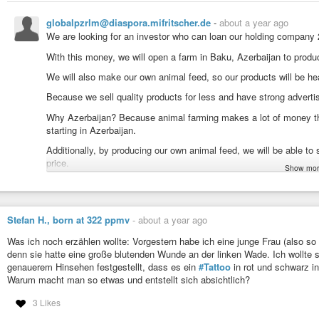
globalpzrlm@diaspora.mifritscher.de
-
about a year ago
We are looking for an investor who can loan our holding company 
With this money, we will open a farm in Baku, Azerbaijan to prod
We will also make our own animal feed, so our products will be heal
Because we sell quality products for less and have strong advertis
Why Azerbaijan? Because animal farming makes a lot of money the
starting in Azerbaijan.
Additionally, by producing our own animal feed, we will be able to s
price.
Show mor
Since we can sell quality products cheaply and thanks to our stron
internationally and make huge profits.
The reason for establishing the business in Azerbaijan is that ani
Stefan H., born at 322 ppmv
-
about a year ago
but since there are very few people doing animal husbandry, establ
Was ich noch erzählen wollte: Vorgestern habe ich eine junge Frau (also so
income.
denn sie hatte eine große blutenden Wunde an der linken Wade. Ich wollte 
Your profit:
genauerem Hinsehen festgestellt, dass es ein
#Tattoo
in rot und schwarz i
Warum macht man so etwas und entstellt sich absichtlich?
You will lend 237,000 US dollars to our holding company and whe
953,000 US dollars.
3 Likes
Your earnings will be great. When 22.03.2026 comes, you will get