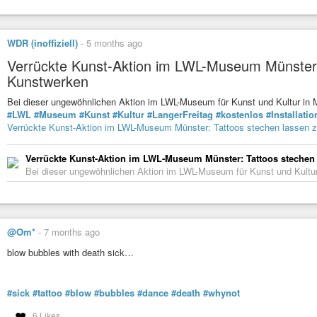
WDR (inoffiziell)
-
5 months ago
Verrückte Kunst-Aktion im LWL-Museum Münster:
Kunstwerken
Bei dieser ungewöhnlichen Aktion im LWL-Museum für Kunst und Kultur in
#LWL
#Museum
#Kunst
#Kultur
#LangerFreitag
#kostenlos
#Installatio
Verrückte Kunst-Aktion im LWL-Museum Münster: Tattoos stechen lassen 
Verrückte Kunst-Aktion im LWL-Museum Münster: Tattoos stechen
Bei dieser ungewöhnlichen Aktion im LWL-Museum für Kunst und Kultur
@Om*
-
7 months ago
blow bubbles with death sick…
#sick
#tattoo
#blow
#bubbles
#dance
#death
#whynot
6 Likes