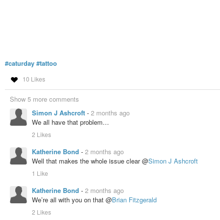
#caturday
#tattoo
10 Likes
Show 5 more comments
Simon J Ashcroft
-
2 months ago
We all have that problem…
2 Likes
Katherine Bond
-
2 months ago
Well that makes the whole issue clear @
Simon J Ashcroft
1 Like
Katherine Bond
-
2 months ago
We’re all with you on that @
Brian Fitzgerald
2 Likes