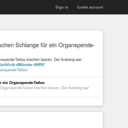
Sign in
Create account
schen Schlange für ein Organspende-
anspende-Tattoo stechen lassen. Der Andrang war
Uniklinik
#Münster
#NRW
ganspende-Tattoo
r ein Organspende-Tattoo
s Organspende-Tattoo stechen lassen. Der Andrang war