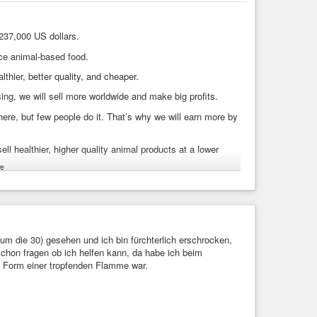
237,000 US dollars.
uce animal-based food.
thier, better quality, and cheaper.
ing, we will sell more worldwide and make big profits.
re, but few people do it. That’s why we will earn more by
ell healthier, higher quality animal products at a lower
e
g advertising network, we will be able to sell more
mal husbandry is a very profitable business in Azerbaijan,
ishing the farm in Azerbaijan will provide us with more
 um die 30) gesehen und ich bin fürchterlich erschrocken,
schon fragen ob ich helfen kann, da habe ich beim
n Form einer tropfenden Flamme war.
n 22.03.2026 comes, you will receive your money back as
 your money back as 953.00 US dollars.