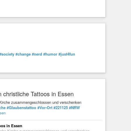
#society
#change
#nerd
#humor
#just4fun
christliche Tattoos in Essen
che Kirche zusammengeschlossen und verschenken
che
#Glaubenstattoo
#Vor-Ort
#221125
#NRW
ssen
oos in Essen
elische Kirche zusammengeschlossen und verschenken