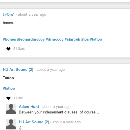
You will lend 237,000 US dollars to our holding company and whe
953,000 US dollars.
@Om*
-
about a year ago
When 22.03.2026 comes, I will give you back your money in the a
bones…
That means you will earn 716,000 US dollars profit in just 9 month
If you like this project and want to loan us money, message me o
#bones
#leonardmccoy
#drmccoy
#startrek
#tos
#tattoo
If our project is suitable for you and you would like to lend mo
5 Likes
or Telegram username below and I will give you detailed informati
For detailed information and to lend money to our holding, sen
below and I will give you detailed information.
HU Art Sound (2)
-
about a year ago
My WhatsApp phone number:
+44 7842 572711
Tattoo
My telegram username:
#tattoo
@adenholding
1 Like
Adam Hunt
-
about a year ago
Between your independent clauses, of course…
HU Art Sound (2)
-
about a year ago
:)