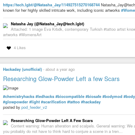
https://tech.lgbt/@Natasha_Jay/114927515270168744
Natasha_Jay@tech.l
known for her highly skilled intricate work, including iconic artworks
#Wome
Natasha Jay (@Natasha_Jay@tech.lgbt)
Attached: 1 image Eva Krbdk, contemporary Turkish #tattoo artist known f
artworks #WomensArt
4 Likes
Hackaday (unofficial)
-
about a year ago
Researching Glow-Powder Left a few Scars
#chemistryhacks
#ledhacks
#biocompatible
#biosafe
#bodymod
#body
#glowpowder
#light
#scarification
#tattoo
#hackaday
posted by
pod_feeder_v2
Researching Glow-Powder Left A Few Scars
Content warning: Human alteration and scalpels. General warning: We ar
you probably do not have to think hard to conjure a scene in a tren…