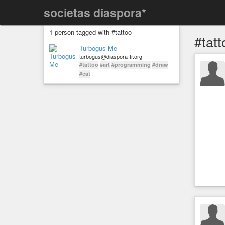
societas diaspora*
1 person tagged with #tattoo
#tatt
Turbogus Me
turbogus@diaspora-fr.org
#tattoo
#art
#programming
#draw
#cat