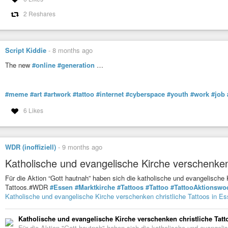
2 Reshares
Script Kiddie
-
8 months ago
The new
#online
#generation
…
#meme
#art
#artwork
#tattoo
#internet
#cyberspace
#youth
#work
#job
6 Likes
WDR (inoffiziell)
-
9 months ago
Katholische und evangelische Kirche verschenken 
Für die Aktion “Gott hautnah” haben sich die katholische und evangelis
Tattoos.#WDR
#Essen
#Marktkirche
#Tattoos
#Tattoo
#TattooAktionswo
Katholische und evangelische Kirche verschenken christliche Tattoos in E
Katholische und evangelische Kirche verschenken christliche Tatt
Für die Aktion "Gott hautnah" haben sich die katholische und evang