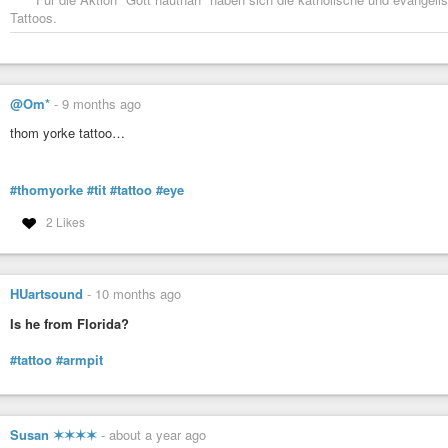
Tattoos.
@Om*
-
9 months ago
thom yorke tattoo…
#thomyorke
#tit
#tattoo
#eye
2 Likes
HUartsound
-
10 months ago
Is he from Florida?
#tattoo
#armpit
Susan ✶✶✶✶
-
about a year ago