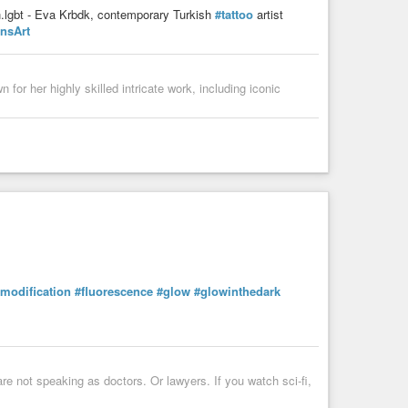
gbt - Eva Krbdk, contemporary Turkish
#tattoo
artist
nsArt
or her highly skilled intricate work, including iconic
modification
#fluorescence
#glow
#glowinthedark
e not speaking as doctors. Or lawyers. If you watch sci-fi,