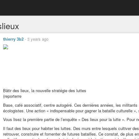
slieux
thierry 3b2
-
3 years ago
Bâtir des lieux, la nouvelle stratégie des luttes
(reporterre
Base, café associatif, centre autogéré. Ces dernières années, les militants mu
écologistes. Une action « indispensable pour gagner la bataille culturelle »,
Vous lisez la première partie de l’enquête « Des lieux pour la lutte ». Pour n
Il faut des lieux pour habiter les luttes. Des murs entre lesquels cultiver d
retrouver, construire et fomenter de futures batailles. Ce constat, de plus 