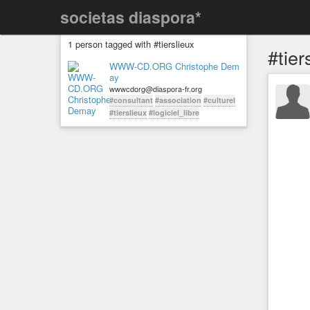
societas diaspora*
1 person tagged with #tierslieux
#tier
WWW-CD.ORG Christophe Dem
ay
wwwcdorg@diaspora-fr.org
#consultant
#association
#culturel
#tierslieux
#logiciel_libre