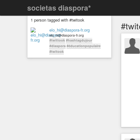
societas diaspora*
1 person tagged with #twitook
#twi
elo_hi@diaspora-fr.org
elo_hi@diaspora-fr.org
#twittook
#hashtagdujour
#diaspora
#éducationpopulaire
#twitook