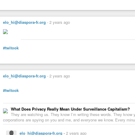
elo_hi@diaspora-fr.org
-
2 years ago
#twitook
elo_hi@diaspora-fr.org
-
2 years ago
#twitook
What Does Privacy Really Mean Under Surveillance Capitalism?
They are watching us. They know I’m writing these words. They know 
corporations are spying on you and me, and everyone we know. Every min
elo_hi@diaspora-fr.org
-
2 years ago