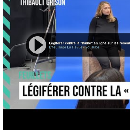
Légiférer contre la "haine" en ligne sur les rés
Effeuillage La Revue
-
YouTube