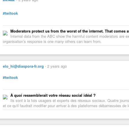
#twitook
Moderators protect us from the worst of the internet. That comes 
Internal data from the ABC show the harmful content moderators are e
organisation’s response is one many others can learn from.
elo_hi@diaspora-fr.org
-
2 years ago
#twitook
À quoi ressemblerait votre réseau social idéal ?
Ils sont à la fois usagers et experts des réseaux sociaux. Quatre journ
et ce qu'il faudrait modifier pour arriver à des plateformes débarrassées de l