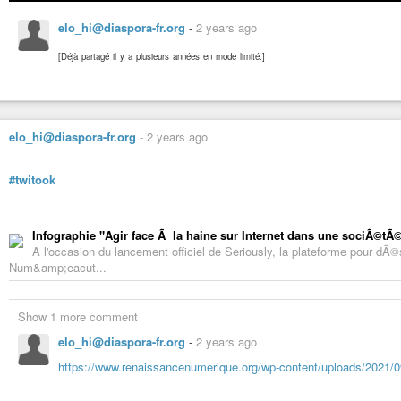
elo_hi@diaspora-fr.org
-
2 years ago
[Déjà
partagé
il
y
a
plusieurs
années
en
mode
limité.]
elo_hi@diaspora-fr.org
-
2 years ago
#twitook
Infographie "Agir face Ã la haine sur Internet dans une sociÃ©tÃ©
A l'occasion du lancement officiel de Seriously, la plateforme pour dÃ
Num&amp;eacut...
Show 1 more comment
elo_hi@diaspora-fr.org
-
2 years ago
https://www.renaissancenumerique.org/wp-content/uploads/2021/