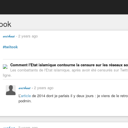
took
𝒶𝓇𝑜𝒷𝒶𝓈𝑒
-
2 years ago
#twitook
Comment l'Etat islamique contourne la censure sur les réseaux s
Les combattants de l'Etat islamique, après avoir été censurés sur Twitt
ligne.
𝒶𝓇𝑜𝒷𝒶𝓈𝑒
-
2 years ago
L’
article
de 2014 dont je parlais il y deux jours : je viens de le retr
podmin.
𝒶𝓇𝑜𝒷𝒶𝓈𝑒
-
2 years ago