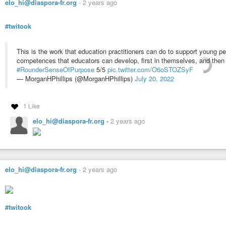
elo_hi@diaspora-fr.org
-
2 years ago
#twitook
This is the work that education practitioners can do to support young pe
competences that educators can develop, first in themselves, and then i
#RounderSenseOfPurpose
5/5
pic.twitter.com/O6oSTOZSyF
— MorganHPhillips (@MorganHPhillips)
July 20, 2022
1 Like
elo_hi@diaspora-fr.org
-
2 years ago
elo_hi@diaspora-fr.org
-
2 years ago
#twitook