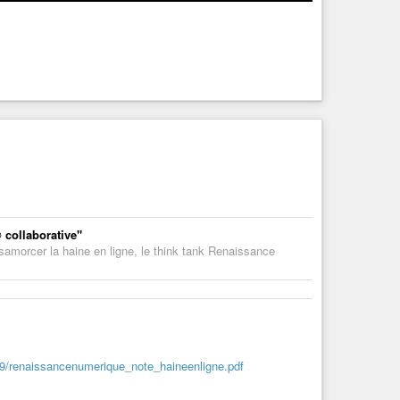
 collaborative"
©samorcer la haine en ligne, le think tank Renaissance
09/renaissancenumerique_note_haineenligne.pdf