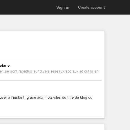
Sign in
Create account
ociaux
er, se sont rabattus sur divers réseaux sociaux et outils en
ouver à l’instant, grâce aux mots-clés du titre du blog du