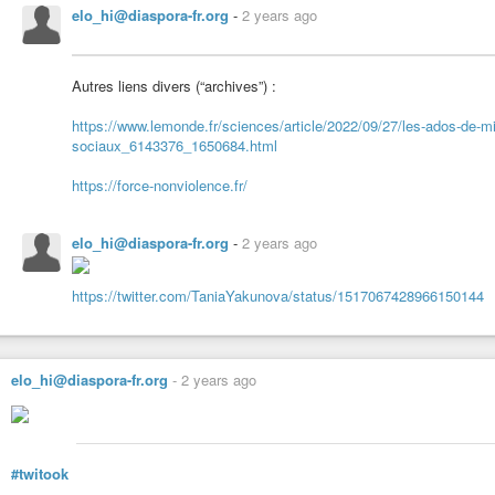
elo_hi@diaspora-fr.org
-
2 years ago
Autres liens divers (“archives”) :
https://www.lemonde.fr/sciences/article/2022/09/27/les-ados-de-m
sociaux_6143376_1650684.html
https://force-nonviolence.fr/
elo_hi@diaspora-fr.org
-
2 years ago
https://twitter.com/TaniaYakunova/status/1517067428966150144
elo_hi@diaspora-fr.org
-
2 years ago
#twitook