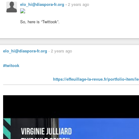
elo_hi@diaspora-fr.org
-
2 years ago
So, here is “Twittook”.
elo_hi@diaspora-fr.org
-
2 years ago
#twitook
https://effeuillage-la-revue.fr/portfolio-item/l