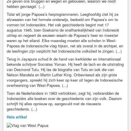
Ze geven ons bruggen en wegen en gebouwen, waarom we nooit
hebben gevraagd.’ (...)
Tolai wil jonge Papoea’s herprogrammeren. Leeghoofdig ziet hij ze
afzwaaien van het formele onderwijs, bedoeld om Papoea’s om te
vormen tot Indonesiërs. Het vak geschiedenis begint met 17
augustus 1945, toen Soekarno de onafhankelijkheid van Indonesië
uitriep en negeert de eeuwen waarin de Papoea’s heer en meester
waren op het eiland. Elke maandag moeten alle scholen in West-
Papoea de Indonesische vlag hijsen, net als overal in de archipel, en
de leerlingen zijn verplicht het Indonesische volkslied te zingen. (...)
Terug in Jayapura schud ik de hand van kerkleider en internationaal
bekende schrijver Socrates Yoman. Hij heeft de lach en de uitstraling
van Desmond Tutu. Hij las de biografie van Tutu en ook die van
Nelson Mandela en Martin Luther King. Onbevreesd als zijn grote
voorgangers, spreekt hij zich keer op keer uit tegen de Indonesische
overheersing van West-Papoea. (...)
Toen de Nederlanders in 1963 vertrokken, zegt hij, verbrandden de
Indonesiërs alle boeken over de geschiedenis van zijn volk. Daarom
schrijft hij alles opnieuw op, aangevuld met de nieuwste
geschiedenis. (...)
Hele artikel