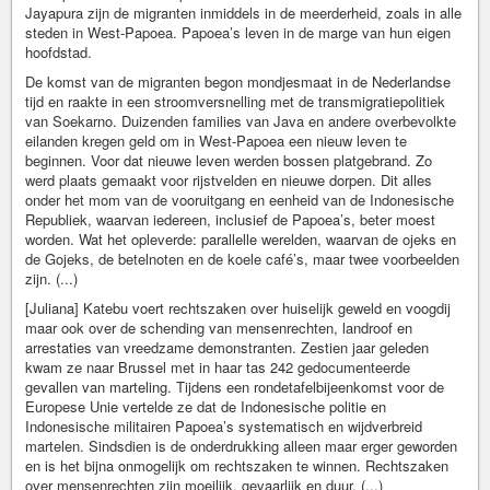
Jayapura zijn de migranten inmiddels in de meerderheid, zoals in alle
steden in West-Papoea. Papoea’s leven in de marge van hun eigen
hoofdstad.
De komst van de migranten begon mondjesmaat in de Nederlandse
tijd en raakte in een stroomversnelling met de transmigratiepolitiek
van Soekarno. Duizenden families van Java en andere overbevolkte
eilanden kregen geld om in West-Papoea een nieuw leven te
beginnen. Voor dat nieuwe leven werden bossen platgebrand. Zo
werd plaats gemaakt voor rijstvelden en nieuwe dorpen. Dit alles
onder het mom van de vooruitgang en eenheid van de Indonesische
Republiek, waarvan iedereen, inclusief de Papoea’s, beter moest
worden. Wat het opleverde: parallelle werelden, waarvan de ojeks en
de Gojeks, de betelnoten en de koele café’s, maar twee voorbeelden
zijn. (...)
[Juliana] Katebu voert rechtszaken over huiselijk geweld en voogdij
maar ook over de schending van mensenrechten, landroof en
arrestaties van vreedzame demonstranten. Zestien jaar geleden
kwam ze naar Brussel met in haar tas 242 gedocumenteerde
gevallen van marteling. Tijdens een rondetafelbijeenkomst voor de
Europese Unie vertelde ze dat de Indonesische politie en
Indonesische militairen Papoea’s systematisch en wijdverbreid
martelen. Sindsdien is de onderdrukking alleen maar erger geworden
en is het bijna onmogelijk om rechtszaken te winnen. Rechtszaken
over mensenrechten zijn moeilijk, gevaarlijk en duur. (...)