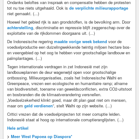
Ondanks beloftes van inspraak en compensatie hebben de protesten
tot nu toe niets uitgehaald. Ook is
de verplichte milieurapportage
niet gemaakt. (...)
Hoewel het gebied rijk is aan grondstoffen, is de bevolking arm. Door
achterstelling
, discriminatie en repressie blijft zeggenschap over de
exploitatie van de rijkdommen doorgaans uit. (...)
De Indonesische regering
maakte vorige week bekend
voor de
voedselproductie een duizelingwekkende twintig miljoen hectare bos-
en veengebied op het oog te hebben voor grootschalige landbouw en
palmplantages. (...)
Tegen internationale verdragen in zet Indonesië met zijn
landbouwplannen de deur wagenwijd open voor grootschalige
ontbossing. Milieuorganisaties, zoals het Indonesische Walhi en
Greenpeace, vrezen een ecologische en humanitaire ramp; afname
van biodiversiteit, toename van geweldsconflicten, extra CO2-uitstoot
en bosbranden die de klimaatverandering versnellen.
„Voedselzekerheid klinkt goed, maar dit plan gaat niet om mensen,
maar om
geld verdienen
”, stelt Walhi op zijn website. (...)
Critici vrezen dat de voedselprojecten tot meer corruptie leiden.
Indonesië staat al hoog op internationale corruptieranglijsten. (...)
Hele artikel
>
Meer West Papoea op Diaspora*