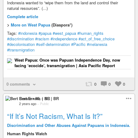
Indonesia wanted to “wipe them from the land and control their
natural resources”. (...)
Complete article
>
More on West Papua
(Diaspora*)
Tags:
#indonesia
#papua
#west_papua
#human_rights
#discrimination
#racism
#independence
#act_of_free_choice
#decolonisation
#self-determination
#Pacific
#melanesia
#transmigration
West Papua: Once was Papuan Independence Day, now
facing ‘ecocide’, transmigration | Asia Pacific Report
0 comments
0
0
0
Bert Ernste • NL | BR
2 years ago
–
Public
“If It’s Not Racism, What Is It?”
Discrimination and Other Abuses Against Papuans in Indonesia.
Human Rights Watch