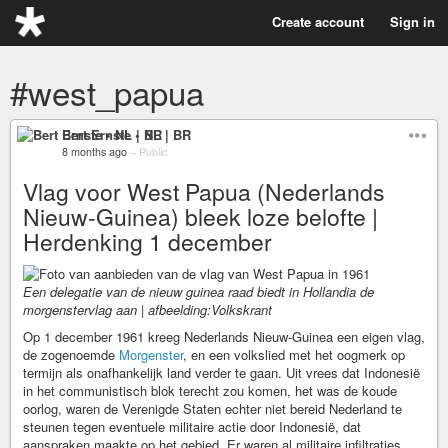
Create account
Sign in
#west_papua
Bert Ernste • NL | BR
8 months ago
–
Public
Vlag voor West Papua (Nederlands
Nieuw-Guinea) bleek loze belofte |
Herdenking 1 december
Een delegatie van de nieuw guinea raad biedt in Hollandia de
morgenstervlag aan | afbeelding:Volkskrant
Op 1 december 1961 kreeg Nederlands Nieuw-Guinea een eigen vlag,
de zogenoemde
Morgenster
, en een volkslied met het oogmerk op
termijn als onafhankelijk land verder te gaan. Uit vrees dat Indonesië
in het communistisch blok terecht zou komen, het was de koude
oorlog, waren de Verenigde Staten echter niet bereid Nederland te
steunen tegen eventuele militaire actie door Indonesië, dat
aanspraken maakte op het gebied. Er waren al militaire infiltraties.