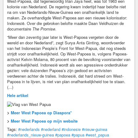
West-Papoea, dat tegenwoordig Irian Jaya heet, was tot 1963 een
kolonie van Nederland. De regering kwam indertijd haar belofte niet
na om van Nederlands-Nieuw-Guinea een onafhankelijk land te
maken. Ze overhandigde West-Papoea aan een nieuwe kolonisator:
Indonesië. Over die gebroken belofte maakte Daan Veldhuizen de
documentaire
The Promise
.
“Meer dan zeventig jaar later is West-Papoea vergeten door de
wereld en door Nederland”, zegt Surya Anta Ginting, woordvoerder
van het Indonesian People’s Front for West-Papua, dat nog steeds
strijdt voor onafhankelijkheid. Op West-Papoea is, volgens Papoea-
activist Kelvin Molama, 80 procent van de bevolking voorstander van
onafhankelijkheid. Indonesië wordt als een agressieve onderdrukker
gezien: vele duizenden Papoea’s zijn gedood en activisten
verdwenen achter de tralies. Indonesië, dat hard streed om West-
Papoea in te lijven, is niet van plan onafhankelijkheid toe te staan.
(...)
Hele artikel
>
Meer West Papoea op Diaspora*
>
Meer West Papoea op mijn website
Tags:
#nederlands
#nederland
#indonesie
#nieuw-guinea
#nederlands_nieuw-guinea
#papoea
#papua
#west_papua