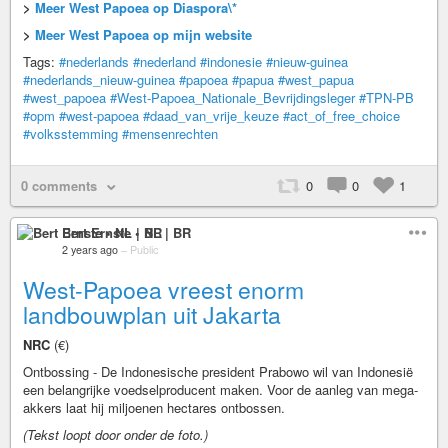
>
Meer West Papoea op Diaspora\*
>
Meer West Papoea op mijn website
Tags:
#nederlands
#nederland
#indonesie
#nieuw-guinea
#nederlands_nieuw-guinea
#papoea
#papua
#west_papua
#west_papoea
#West-Papoea_Nationale_Bevrijdingsleger
#TPN-PB
#opm
#west-papoea
#daad_van_vrije_keuze
#act_of_free_choice
#volksstemming
#mensenrechten
0 comments
0
0
1
Bert Ernste • NL | BR
2 years ago
–
Public
West-Papoea vreest enorm
landbouwplan uit Jakarta
NRC
(€)
Ontbossing - De Indonesische president Prabowo wil van Indonesië
een belangrijke voedselproducent maken. Voor de aanleg van mega-
akkers laat hij miljoenen hectares ontbossen.
(Tekst loopt door onder de foto.)