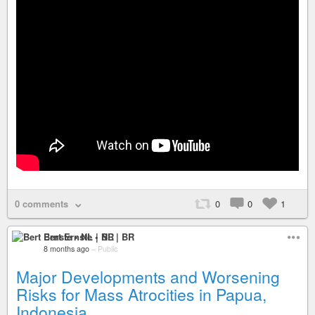
0 comments
0
0
1
Bert Ernste • NL | BR
8 months ago
–
Public
Major Developments and Worsening
Risks for Mass Atrocities in Papua,
Indonesia