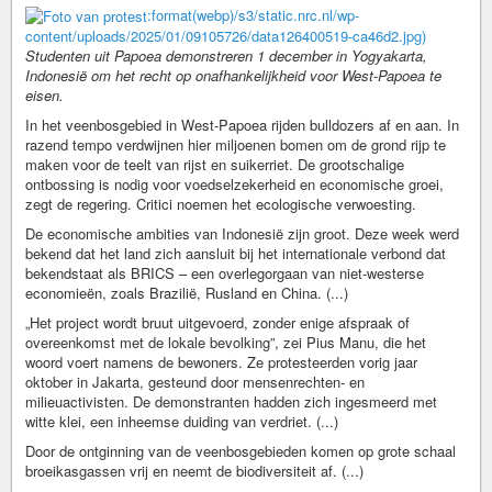
:format(webp)/s3/static.nrc.nl/wp-
content/uploads/2025/01/09105726/data126400519-ca46d2.jpg)
Studenten uit Papoea demonstreren 1 december in Yogyakarta,
Indonesië om het recht op onafhankelijkheid voor West-Papoea te
eisen.
In het veenbosgebied in West-Papoea rijden bulldozers af en aan. In
razend tempo verdwijnen hier miljoenen bomen om de grond rijp te
maken voor de teelt van rijst en suikerriet. De grootschalige
ontbossing is nodig voor voedselzekerheid en economische groei,
zegt de regering. Critici noemen het ecologische verwoesting.
De economische ambities van Indonesië zijn groot. Deze week werd
bekend dat het land zich aansluit bij het internationale verbond dat
bekendstaat als BRICS – een overlegorgaan van niet-westerse
economieën, zoals Brazilië, Rusland en China. (...)
„Het project wordt bruut uitgevoerd, zonder enige afspraak of
overeenkomst met de lokale bevolking”, zei Pius Manu, die het
woord voert namens de bewoners. Ze protesteerden vorig jaar
oktober in Jakarta, gesteund door mensenrechten- en
milieuactivisten. De demonstranten hadden zich ingesmeerd met
witte klei, een inheemse duiding van verdriet. (...)
Door de ontginning van de veenbosgebieden komen op grote schaal
broeikasgassen vrij en neemt de biodiversiteit af. (...)