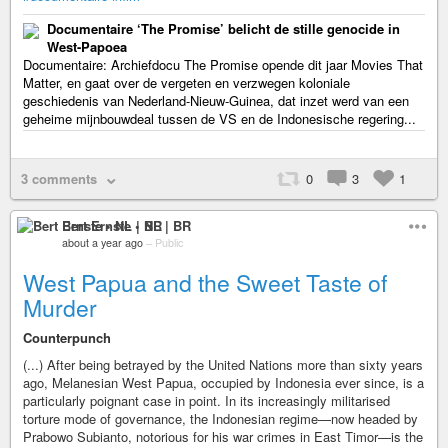
Documentaire ‘The Promise’ belicht de stille genocide in
West-Papoea
Documentaire: Archiefdocu The Promise opende dit jaar Movies That
Matter, en gaat over de vergeten en verzwegen koloniale
geschiedenis van Nederland-Nieuw-Guinea, dat inzet werd van een
geheime mijnbouwdeal tussen de VS en de Indonesische regering...
3 comments
0
3
1
Bert Ernste • NL | BR
about a year ago
–
Public
West Papua and the Sweet Taste of
Murder
Counterpunch
(...) After being betrayed by the United Nations more than sixty years
ago, Melanesian West Papua, occupied by Indonesia ever since, is a
particularly poignant case in point. In its increasingly militarised
torture mode of governance, the Indonesian regime—now headed by
Prabowo Subianto, notorious for his war crimes in East Timor—is the