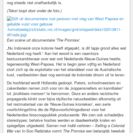
nog steeds niet onafhankelijk is.
(Tekst loopt door onder de foto.)
:format(webp)/s3/static.nrc.nl/images/gn4/stripped/data132513811-
d01ada.jpg)
Een scène uit documentaire 'The Promise'.
„Nu Indonesië onze kolonie heeft afgepakt, is dit lapje grond alles wat
Nederland nog heeft.” Aan het woord is een naamloze
bestuursambtenaar over wat ooit Nederlands-Nieuw-Guinea heette,
tegenwoordig West-Papoea. Het is begin jaren vijftig en Nederland
stort zich op de exploitatie van het eilanddeel voor de Australische
kust, vastbesloten daar nog eenmaal de koloniale droom uit te leven.
De hoofdstad wordt Hollandia gedoopt. Paters, schoolmeesters en
zakenlieden nemen zich voor om de „koppensnellers en kannibalen”
tot „bruikbare mensen” te hervormen. Deze en andere racistische
propaganda klinkt over bijna idyllische natuurbeelden afkomstig uit
het restmateriaal van de ‘Nieuw-Guinea kronieken’, een serie
voorlichtingsfilms die de Rijksvoorlichtingsdienst voor het
Nederlandse bioscooppubliek produceerde. We zien ook schadelijke
stereotypes: behalve hosties werden er daadwerkelijk kralen en
spiegeltjes uitgedeeld. Samen met
Indië verloren – Selling a Colonial
War
van In-Soo Radstake vormt
The Promise
een belangrijk tweeluik