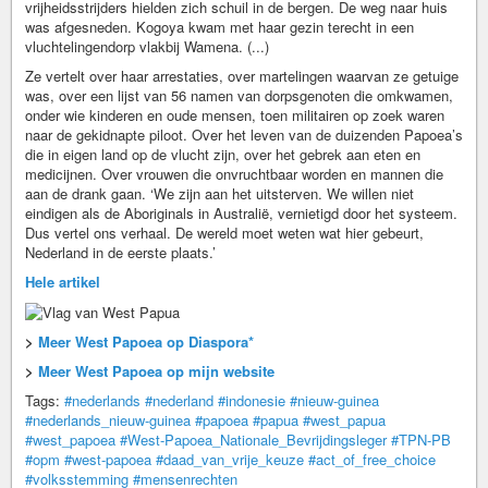
vrijheidsstrijders hielden zich schuil in de bergen. De weg naar huis
was afgesneden. Kogoya kwam met haar gezin terecht in een
vluchtelingendorp vlakbij Wamena. (...)
Ze vertelt over haar arrestaties, over martelingen waarvan ze getuige
was, over een lijst van 56 namen van dorpsgenoten die omkwamen,
onder wie kinderen en oude mensen, toen militairen op zoek waren
naar de gekidnapte piloot. Over het leven van de duizenden Papoea’s
die in eigen land op de vlucht zijn, over het gebrek aan eten en
medicijnen. Over vrouwen die onvruchtbaar worden en mannen die
aan de drank gaan. ‘We zijn aan het uitsterven. We willen niet
eindigen als de Aboriginals in Australië, vernietigd door het systeem.
Dus vertel ons verhaal. De wereld moet weten wat hier gebeurt,
Nederland in de eerste plaats.’
Hele artikel
>
Meer West Papoea op Diaspora*
>
Meer West Papoea op mijn website
Tags:
#nederlands
#nederland
#indonesie
#nieuw-guinea
#nederlands_nieuw-guinea
#papoea
#papua
#west_papua
#west_papoea
#West-Papoea_Nationale_Bevrijdingsleger
#TPN-PB
#opm
#west-papoea
#daad_van_vrije_keuze
#act_of_free_choice
#volksstemming
#mensenrechten