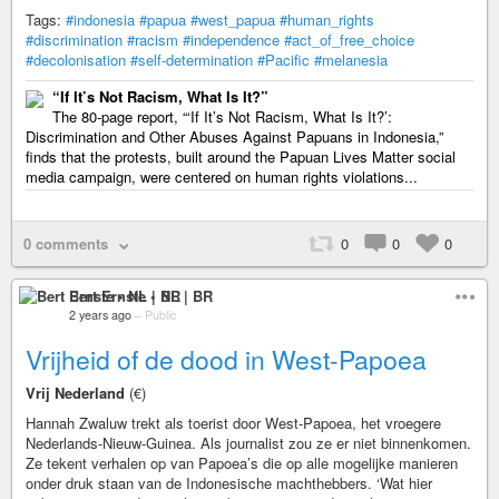
Tags:
#indonesia
#papua
#west_papua
#human_rights
#discrimination
#racism
#independence
#act_of_free_choice
#decolonisation
#self-determination
#Pacific
#melanesia
“If It’s Not Racism, What Is It?”
The 80-page report, “‘If It’s Not Racism, What Is It?’:
Discrimination and Other Abuses Against Papuans in Indonesia,”
finds that the protests, built around the Papuan Lives Matter social
media campaign, were centered on human rights violations...
0 comments
0
0
0
Bert Ernste • NL | BR
2 years ago
–
Public
Vrijheid of de dood in West-Papoea
Vrij Nederland
(€)
Hannah Zwaluw trekt als toerist door West-Papoea, het vroegere
Nederlands-Nieuw-Guinea. Als journalist zou ze er niet binnenkomen.
Ze tekent verhalen op van Papoea’s die op alle mogelijke manieren
onder druk staan van de Indonesische machthebbers. ‘Wat hier