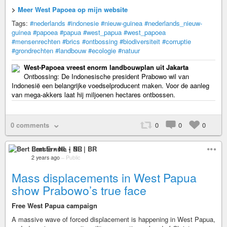
>
Meer West Papoea op mijn website
Tags:
#nederlands
#indonesie
#nieuw-guinea
#nederlands_nieuw-
guinea
#papoea
#papua
#west_papua
#west_papoea
#mensenrechten
#brics
#ontbossing
#biodiversiteit
#corruptie
#grondrechten
#landbouw
#ecologie
#natuur
West-Papoea vreest enorm landbouwplan uit Jakarta
Ontbossing: De Indonesische president Prabowo wil van
Indonesië een belangrijke voedselproducent maken. Voor de aanleg
van mega-akkers laat hij miljoenen hectares ontbossen.
0 comments
0
0
0
Bert Ernste • NL | BR
2 years ago
–
Public
Mass displacements in West Papua
show Prabowo’s true face
Free West Papua campaign
A massive wave of forced displacement is happening in West Papua,