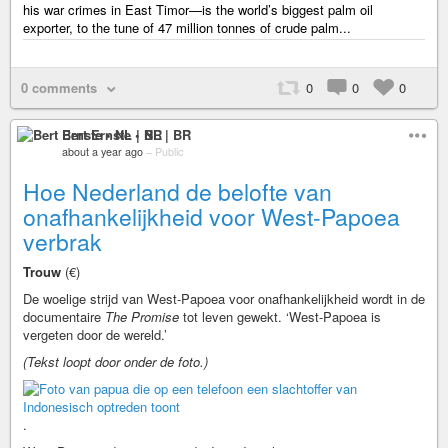
his war crimes in East Timor—is the world’s biggest palm oil
exporter, to the tune of 47 million tonnes of crude palm...
0 comments
0
0
0
Bert Ernste • NL | BR
about a year ago
–
Public
Hoe Nederland de belofte van
onafhankelijkheid voor West-Papoea
verbrak
Trouw
(€)
De woelige strijd van West-Papoea voor onafhankelijkheid wordt in de
documentaire
The Promise
tot leven gewekt. ‘West-Papoea is
vergeten door de wereld.’
(Tekst loopt door onder de foto.)
.