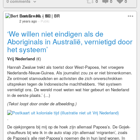
0 comments
0
0
0
Bert Ernste • NL | BR
2 years ago
–
Public
‘We willen niet eindigen als de
Aboriginals in Australië, vernietigd door
het systeem’
Vrij Nederland
(€)
Hannah Zwaluw trekt als toerist door West-Papoea, het vroegere
Nederlands-Nieuw-Guinea. Als journalist zou ze er niet binnenkomen.
Ze ontmoet stamoudsten en activisten die zich onverschrokken
uitspreken tegen de Indonesische machthebbers. ‘Het systeem
vernietigt ons. De wereld moet weten wat hier gebeurt en Nederland
in de eerste plaats.’ (...)
(Tekst loopt door onder de afbeelding.)
.
De ojekjongens bij mij op de hoek zijn allemaal Papoea’s. De Gojek-
chauffeurs bij wie ik in de auto stap zijn allemaal ‘migranten’, zoals
de Papoea’s alle niet-Papoea’s noemen die in hun land wonen. In