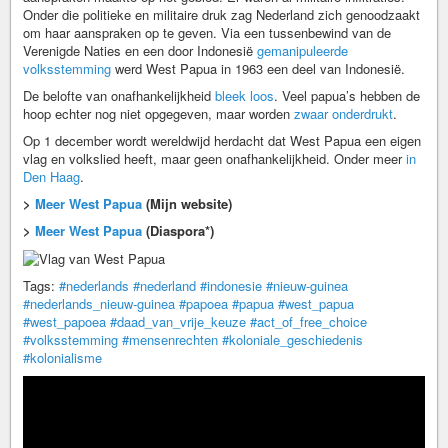
Onder die politieke en militaire druk zag Nederland zich genoodzaakt
om haar aanspraken op te geven. Via een tussenbewind van de
Verenigde Naties en een door Indonesië
gemanipuleerde
volksstemming
werd West Papua in 1963 een deel van Indonesië.
De belofte van onafhankelijkheid
bleek loos
. Veel papua’s hebben de
hoop echter nog niet opgegeven, maar worden
zwaar onderdrukt
.
Op 1 december wordt wereldwijd herdacht dat West Papua een eigen
vlag en volkslied heeft, maar geen onafhankelijkheid. Onder meer
in
Den Haag
.
>
Meer West Papua
(Mijn website)
>
Meer West Papua
(Diaspora*)
Tags:
#nederlands
#nederland
#indonesie
#nieuw-guinea
#nederlands_nieuw-guinea
#papoea
#papua
#west_papua
#west_papoea
#daad_van_vrije_keuze
#act_of_free_choice
#volksstemming
#mensenrechten
#koloniale_geschiedenis
#kolonialisme