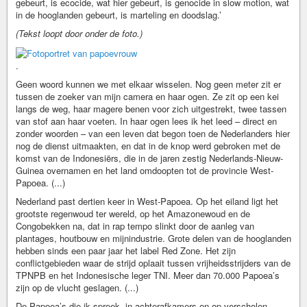
gebeurt, is ecocide, wat hier gebeurt, is genocide in slow motion, wat
in de hooglanden gebeurt, is marteling en doodslag.’
(Tekst loopt door onder de foto.)
.
Geen woord kunnen we met elkaar wisselen. Nog geen meter zit er
tussen de zoeker van mijn camera en haar ogen. Ze zit op een kei
langs de weg, haar magere benen voor zich uitgestrekt, twee tassen
van stof aan haar voeten. In haar ogen lees ik het leed – direct en
zonder woorden – van een leven dat begon toen de Nederlanders hier
nog de dienst uitmaakten, en dat in de knop werd gebroken met de
komst van de Indonesiërs, die in de jaren zestig Nederlands-Nieuw-
Guinea overnamen en het land omdoopten tot de provincie West-
Papoea. (...)
Nederland past dertien keer in West-Papoea. Op het eiland ligt het
grootste regenwoud ter wereld, op het Amazonewoud en de
Congobekken na, dat in rap tempo slinkt door de aanleg van
plantages, houtbouw en mijnindustrie. Grote delen van de hooglanden
hebben sinds een paar jaar het label Red Zone. Het zijn
conflictgebieden waar de strijd oplaait tussen vrijheidsstrijders van de
TPNPB en het Indonesische leger TNI. Meer dan 70.000 Papoea’s
zijn op de vlucht geslagen. (...)
De Papoea’s die ik spreek, in achterafkamers en op verscholen