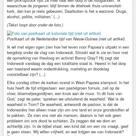
een pick-uptruck rijdt ze mee naar een dorp in de hooglanden. ‘Ik
waarschuw de jongeren: blijf binnen de driehoek thuis-universiteit-
kerk, dan kan je niets gebeuren. Daarbuiten is het a warzone. Drugs,
alcohol, politie, militairen.’ (...)
(Tekst loopt door onder de foto.)
Postkaart uit de Nederlandse tijd van Nieuw-Guinea (niet uit artikel)
Ik wil met eigen ogen zien hoe het leven voor Papoea’s uitpakt in een
bergdorp onder de vlag van Indonesië. Strookt wat ik zie en hoor met
de opmerking van theoloog en activist Benny Giay? Hij zegt dat
Indonesië vandaag de dag een totalitaire staat is. Heerst in het dorp
een toestand waarin onderdrukking, marteling en doodslag
voorstelbaar zijn? (...)
Elke zondag zitten de kerken overal in West-Papoea stampvol. In het
huis heeft de tijd stilgestaan: een pastelgroen fornuis, zeil op de
vloer, bloemetjesgordijnen, een kruis aan de muur. ‘In dit huis van
God,’ zegt de pater, ‘spreken we uitsluitend de waarheid.’ Wat is de
waarheid in Tiom? De waarheid, antwoordt de pastoor, is dat de
Indonesiërs hier alleen maar zijn om ons land en onze grondstoffen af
te pakken. ‘Ze zien ons niet als mensen, daarom is het ook geen
probleem om ons dood te schieten. Ze zeggen dat we dom en
achterlijk zijn. In de bijbel staat: een kind dat om een vis vraagt, geef
je geen steen. Wij willen vrijheid, en wat krijgen we van Indonesië?