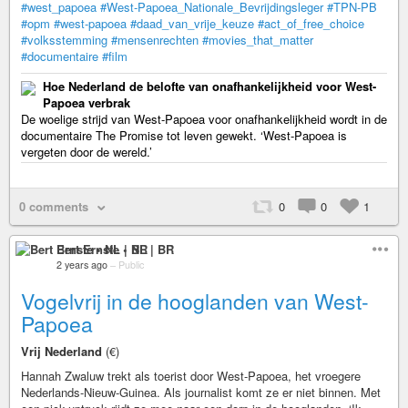
#west_papoea
#West-Papoea_Nationale_Bevrijdingsleger
#TPN-PB
#opm
#west-papoea
#daad_van_vrije_keuze
#act_of_free_choice
#volksstemming
#mensenrechten
#movies_that_matter
#documentaire
#film
Hoe Nederland de belofte van onafhankelijkheid voor West-
Papoea verbrak
De woelige strijd van West-Papoea voor onafhankelijkheid wordt in de
documentaire The Promise tot leven gewekt. ‘West-Papoea is
vergeten door de wereld.’
0 comments
0
0
1
Bert Ernste • NL | BR
2 years ago
–
Public
Vogelvrij in de hooglanden van West-
Papoea
Vrij Nederland
(€)
Hannah Zwaluw trekt als toerist door West-Papoea, het vroegere
Nederlands-Nieuw-Guinea. Als journalist komt ze er niet binnen. Met