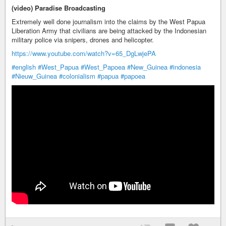
(video) Paradise Broadcasting
Extremely well done journalism into the claims by the West Papua
Liberation Army that civilians are being attacked by the Indonesian
military police via snipers, drones and helicopter.
https://www.youtube.com/watch?v=65_DgLwjePA
#english
#West_Papua
#West_Papoea
#New_Guinea
#indonesia
#Nieuw_Guinea
#colonialism
#papua
#papoea