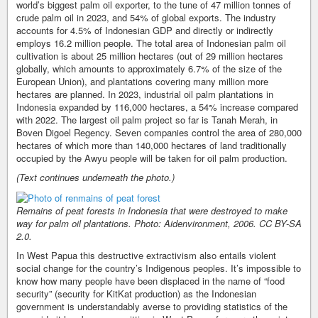
world’s biggest palm oil exporter, to the tune of 47 million tonnes of
crude palm oil in 2023, and 54% of global exports. The industry
accounts for 4.5% of Indonesian GDP and directly or indirectly
employs 16.2 million people. The total area of Indonesian palm oil
cultivation is about 25 million hectares (out of 29 million hectares
globally, which amounts to approximately 6.7% of the size of the
European Union), and plantations covering many million more
hectares are planned. In 2023, industrial oil palm plantations in
Indonesia expanded by 116,000 hectares, a 54% increase compared
with 2022. The largest oil palm project so far is Tanah Merah, in
Boven Digoel Regency. Seven companies control the area of 280,000
hectares of which more than 140,000 hectares of land traditionally
occupied by the Awyu people will be taken for oil palm production.
(Text continues underneath the photo.)
Remains of peat forests in Indonesia that were destroyed to make
way for palm oil plantations. Photo: Aidenvironment, 2006. CC BY-SA
2.0.
In West Papua this destructive extractivism also entails violent
social change for the country’s Indigenous peoples. It’s impossible to
know how many people have been displaced in the name of “food
security” (security for KitKat production) as the Indonesian
government is understandably averse to providing statistics of the