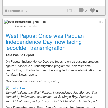
0 comments
0
0
0
Bert Ernste • NL | BR
2 years ago
–
Public
West Papua: Once was Papuan
Independence Day, now facing
‘ecocide’, transmigration
Asia Pacific Report
On Papuan Independence Day, the focus is on discussing protests
against Indonesia’s transmigration programme, environmental
destruction, militarisation, and the struggle for self-determination. Te
Ao Māori News reports.
(Text continues underneath the photo.)
Tamariki raising the West Papuan independence flag Morning Star -
banned by Indonesian authorities - at St Marys Bay, Auckland
Tāmaki Makaurau, today. Image: David Robie/Asia Pacific Report.
On 1 December 1961, West Papua’s national flag, known as the