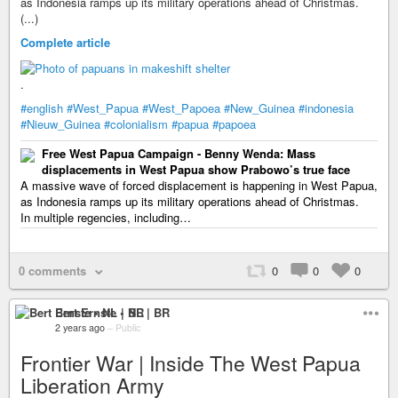
as Indonesia ramps up its military operations ahead of Christmas.
(...)
Complete article
.
#english
#West_Papua
#West_Papoea
#New_Guinea
#indonesia
#Nieuw_Guinea
#colonialism
#papua
#papoea
Free West Papua Campaign - Benny Wenda: Mass
displacements in West Papua show Prabowo’s true face
A massive wave of forced displacement is happening in West Papua,
as Indonesia ramps up its military operations ahead of Christmas.
In multiple regencies, including…
0 comments
0
0
0
Bert Ernste • NL | BR
2 years ago
–
Public
Frontier War | Inside The West Papua
Liberation Army