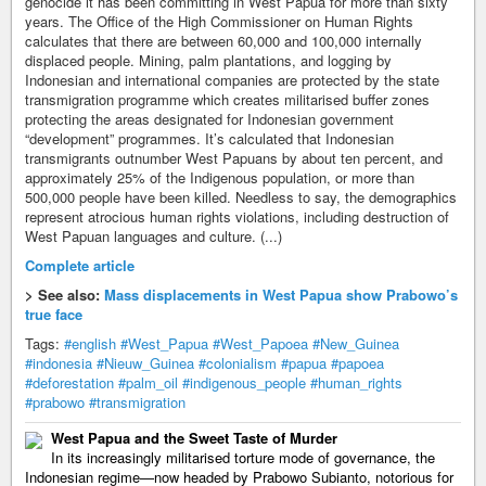
genocide it has been committing in West Papua for more than sixty
years. The Office of the High Commissioner on Human Rights
calculates that there are between 60,000 and 100,000 internally
displaced people. Mining, palm plantations, and logging by
Indonesian and international companies are protected by the state
transmigration programme which creates militarised buffer zones
protecting the areas designated for Indonesian government
“development” programmes. It’s calculated that Indonesian
transmigrants outnumber West Papuans by about ten percent, and
approximately 25% of the Indigenous population, or more than
500,000 people have been killed. Needless to say, the demographics
represent atrocious human rights violations, including destruction of
West Papuan languages and culture. (...)
Complete article
> See also:
Mass displacements in West Papua show Prabowo’s
true face
Tags:
#english
#West_Papua
#West_Papoea
#New_Guinea
#indonesia
#Nieuw_Guinea
#colonialism
#papua
#papoea
#deforestation
#palm_oil
#indigenous_people
#human_rights
#prabowo
#transmigration
West Papua and the Sweet Taste of Murder
In its increasingly militarised torture mode of governance, the
Indonesian regime—now headed by Prabowo Subianto, notorious for