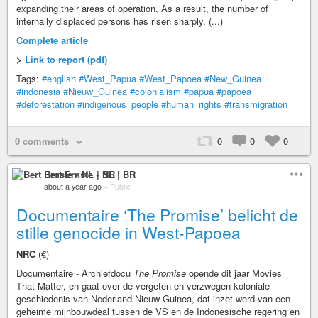
expanding their areas of operation. As a result, the number of
internally displaced persons has risen sharply. (...)
Complete article
>
Link to report (pdf)
Tags:
#english
#West_Papua
#West_Papoea
#New_Guinea
#indonesia
#Nieuw_Guinea
#colonialism
#papua
#papoea
#deforestation
#indigenous_people
#human_rights
#transmigration
0 comments
0
0
0
Bert Ernste • NL | BR
about a year ago
–
Public
Documentaire ‘The Promise’ belicht de
stille genocide in West-Papoea
NRC
(€)
Documentaire - Archiefdocu
The Promise
opende dit jaar Movies
That Matter, en gaat over de vergeten en verzwegen koloniale
geschiedenis van Nederland-Nieuw-Guinea, dat inzet werd van een
geheime mijnbouwdeal tussen de VS en de Indonesische regering en