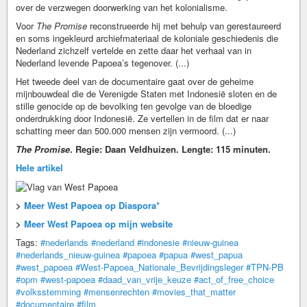
over de verzwegen doorwerking van het kolonialisme.
Voor
The Promise
reconstrueerde hij met behulp van gerestaureerd
en soms ingekleurd archiefmateriaal de koloniale geschiedenis die
Nederland zichzelf vertelde en zette daar het verhaal van in
Nederland levende Papoea’s tegenover. (...)
Het tweede deel van de documentaire gaat over de geheime
mijnbouwdeal die de Verenigde Staten met Indonesië sloten en de
stille genocide op de bevolking ten gevolge van de bloedige
onderdrukking door Indonesië. Ze vertellen in de film dat er naar
schatting meer dan 500.000 mensen zijn vermoord. (...)
The Promise
. Regie: Daan Veldhuizen. Lengte: 115 minuten.
Hele artikel
>
Meer West Papoea op Diaspora*
>
Meer West Papoea op mijn website
Tags:
#nederlands
#nederland
#indonesie
#nieuw-guinea
#nederlands_nieuw-guinea
#papoea
#papua
#west_papua
#west_papoea
#West-Papoea_Nationale_Bevrijdingsleger
#TPN-PB
#opm
#west-papoea
#daad_van_vrije_keuze
#act_of_free_choice
#volksstemming
#mensenrechten
#movies_that_matter
#documentaire
#film