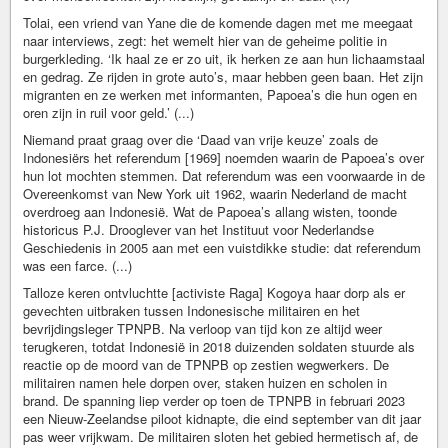
Tolai, een vriend van Yane die de komende dagen met me meegaat
naar interviews, zegt: het wemelt hier van de geheime politie in
burgerkleding. ‘Ik haal ze er zo uit, ik herken ze aan hun lichaamstaal
en gedrag. Ze rijden in grote auto’s, maar hebben geen baan. Het zijn
migranten en ze werken met informanten, Papoea’s die hun ogen en
oren zijn in ruil voor geld.’ (...)
Niemand praat graag over die ‘Daad van vrije keuze’ zoals de
Indonesiërs het referendum [1969] noemden waarin de Papoea’s over
hun lot mochten stemmen. Dat referendum was een voorwaarde in de
Overeenkomst van New York uit 1962, waarin Nederland de macht
overdroeg aan Indonesië. Wat de Papoea’s allang wisten, toonde
historicus P.J. Drooglever van het Instituut voor Nederlandse
Geschiedenis in 2005 aan met een vuistdikke studie: dat referendum
was een farce. (...)
Talloze keren ontvluchtte [activiste Raga] Kogoya haar dorp als er
gevechten uitbraken tussen Indonesische militairen en het
bevrijdingsleger TPNPB. Na verloop van tijd kon ze altijd weer
terugkeren, totdat Indonesië in 2018 duizenden soldaten stuurde als
reactie op de moord van de TPNPB op zestien wegwerkers. De
militairen namen hele dorpen over, staken huizen en scholen in
brand. De spanning liep verder op toen de TPNPB in februari 2023
een Nieuw-Zeelandse piloot kidnapte, die eind september van dit jaar
pas weer vrijkwam. De militairen sloten het gebied hermetisch af, de