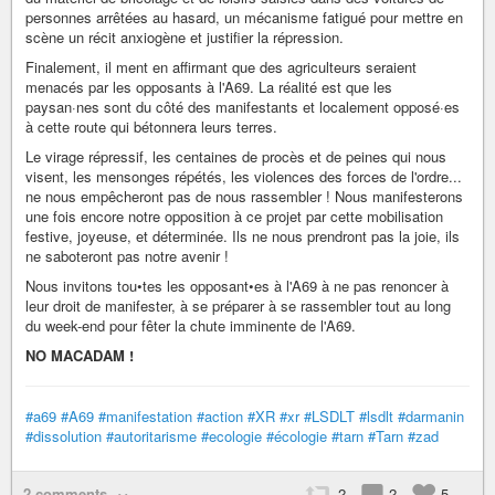
personnes arrêtées au hasard, un mécanisme fatigué pour mettre en
scène un récit anxiogène et justifier la répression.
Finalement, il ment en affirmant que des agriculteurs seraient
menacés par les opposants à l'A69. La réalité est que les
paysan·nes sont du côté des manifestants et localement opposé·es
à cette route qui bétonnera leurs terres.
Le virage répressif, les centaines de procès et de peines qui nous
visent, les mensonges répétés, les violences des forces de l'ordre...
ne nous empêcheront pas de nous rassembler ! Nous manifesterons
une fois encore notre opposition à ce projet par cette mobilisation
festive, joyeuse, et déterminée. Ils ne nous prendront pas la joie, ils
ne saboteront pas notre avenir !
Nous invitons tou•tes les opposant•es à l'A69 à ne pas renoncer à
leur droit de manifester, à se préparer à se rassembler tout au long
du week-end pour fêter la chute imminente de l'A69.
NO MACADAM !
#a69
#A69
#manifestation
#action
#XR
#xr
#LSDLT
#lsdlt
#darmanin
#dissolution
#autoritarisme
#ecologie
#écologie
#tarn
#Tarn
#zad
2 comments
2
2
5