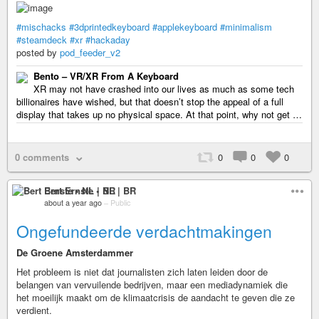
#mischacks
#3dprintedkeyboard
#applekeyboard
#minimalism
#steamdeck
#xr
#hackaday
posted by
pod_feeder_v2
Bento – VR/XR From A Keyboard
XR may not have crashed into our lives as much as some tech
billionaires have wished, but that doesn’t stop the appeal of a full
display that takes up no physical space. At that point, why not get …
0 comments
0
0
0
Bert Ernste • NL | BR
about a year ago
–
Public
Ongefundeerde verdachtmakingen
De Groene Amsterdammer
Het probleem is niet dat journalisten zich laten leiden door de
belangen van vervuilende bedrijven, maar een mediadynamiek die
het moeilijk maakt om de klimaatcrisis de aandacht te geven die ze
verdient.