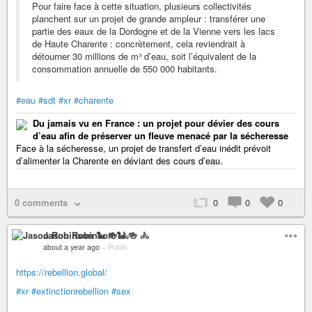
Pour faire face à cette situation, plusieurs collectivités
planchent sur un projet de grande ampleur : transférer une
partie des eaux de la Dordogne et de la Vienne vers les lacs
de Haute Charente : concrètement, cela reviendrait à
détourner 30 millions de m³ d’eau, soit l’équivalent de la
consommation annuelle de 550 000 habitants.
#eau
#sdt
#xr
#charente
Du jamais vu en France : un projet pour dévier des cours
d’eau afin de préserver un fleuve menacé par la sécheresse
Face à la sécheresse, un projet de transfert d’eau inédit prévoit
d’alimenter la Charente en déviant des cours d’eau.
0 comments
0
0
0
Jason Robinson 🐍 🍻 🚴
about a year ago
–
Public
https://rebellion.global/
#xr
#extinctionrebellion
#sex