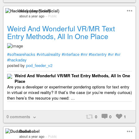
Hackaday (unofficial)
about a year ago
–
Public
Weird And Wonderful VR/MR Text
Entry Methods, All In One Place
#softwarehacks
#virtualreality
#interface
#mr
#textentry
#vr
#xr
#hackaday
posted by
pod_feeder_v2
Weird And Wonderful VR/MR Text Entry Methods, All In One
Place
Are you a developer or experimenter pondering options for text entry
in virtual or mixed reality? If that’s the case (or you’re merely curious)
then here’s the resource you need: …
0 comments
0
0
1
Dudababel
about a year ago
–
Public