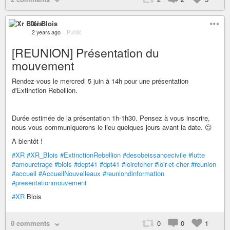
Xr Blois
2 years ago
–
Public
[REUNION] Présentation du
mouvement
Rendez-vous le mercredi 5 juin à 14h pour une présentation
d'Extinction Rebellion.
Durée estimée de la présentation 1h-1h30. Pensez à vous inscrire,
nous vous communiquerons le lieu quelques jours avant la date. 😉
A bientôt !
#XR
#XR_Blois
#ExtinctionRebellion
#desobeissancecivile
#lutte
#amouretrage
#blois
#dept41
#dpt41
#loiretcher
#loir-et-cher
#reunion
#accueil
#AccueilNouvelleaux
#reuniondinformation
#presentationmouvement
#XR
Blois
0 comments
0
0
1