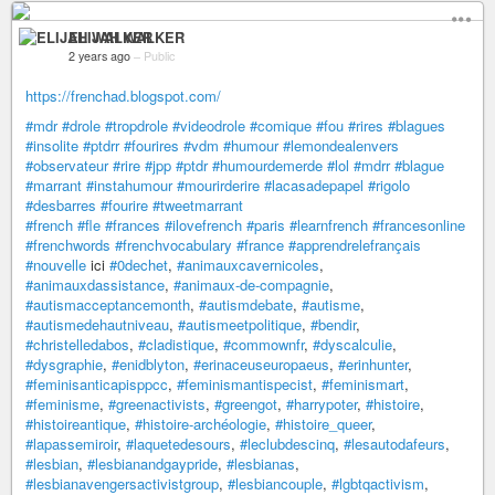
ELIJAH WALKER
2 years ago
–
Public
https://frenchad.blogspot.com/
#mdr
#drole
#tropdrole
#videodrole
#comique
#fou
#rires
#blagues
#insolite
#ptdrr
#fourires
#vdm
#humour
#lemondealenvers
#observateur
#rire
#jpp
#ptdr
#humourdemerde
#lol
#mdrr
#blague
#marrant
#instahumour
#mourirderire
#lacasadepapel
#rigolo
#desbarres
#fourire
#tweetmarrant
#french
#fle
#frances
#ilovefrench
#paris
#learnfrench
#francesonline
#frenchwords
#frenchvocabulary
#france
#apprendrelefrançais
#nouvelle
ici
#0dechet
,
#animauxcavernicoles
,
#animauxdassistance
,
#animaux-de-compagnie
,
#autismacceptancemonth
,
#autismdebate
,
#autisme
,
#autismedehautniveau
,
#autismeetpolitique
,
#bendir
,
#christelledabos
,
#cladistique
,
#commownfr
,
#dyscalculie
,
#dysgraphie
,
#enidblyton
,
#erinaceuseuropaeus
,
#erinhunter
,
#feminisanticapisppcc
,
#feminismantispecist
,
#feminismart
,
#feminisme
,
#greenactivists
,
#greengot
,
#harrypoter
,
#histoire
,
#histoireantique
,
#histoire-archéologie
,
#histoire_queer
,
#lapassemiroir
,
#laquetedesours
,
#leclubdescinq
,
#lesautodafeurs
,
#lesbian
,
#lesbianandgaypride
,
#lesbianas
,
#lesbianavengersactivistgroup
,
#lesbiancouple
,
#lgbtqactivism
,