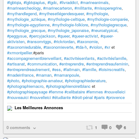
#lgbtqia
,
#lgbtqiaplus
,
#lgdc
,
#livraddict
,
#marineanimals
,
#marinearcheology
,
#marinecarteron
,
#militante
,
#missperegrine
,
#mythandlegend
,
#mythesetlégendesqueer
,
#mythologie
,
#mythologie_aztèque
,
#mythologie-celtique
,
#mythologie-comparée
,
#mythologie-egyptienne
,
#mythologie-folklore
,
#mythologiegrecque
,
#mythologie_grecque
,
#mythologie_japonaise
,
#neuroatypical
,
#peggysue
,
#percyjackson
,
#queer
,
#queer-activist
,
#queer-
aktivisten
,
#ransomriggs
,
#rickriordan
,
#taxonomie
,
#taxonomiedurable
,
#taxonomieverte
,
#tda-h
,
#violon
,
#xr
et
#xrmontpellier
.#paris
#accompagnementbienveillant
,
#activitésenfants
,
#activitésfamille
,
#artisanat
,
#communication
,
#entreprendre
,
#entreprendreaufeminin
,
#entreprendreautrement
,
#ess
,
#faitmain
,
#famille
,
#loisirscreatifs
,
#madeinfrance
,
#maman
,
#mamanpoule
,
#photo
,
#photographie-amateur
,
#photographiedenature
,
#photographiemacro
,
#photographienoiretblanc
et
#photographiepaysage
#femme
#celibataire
#femmes
#nouvelleici
#nouveauici
#nouvelleici
#étudiante
#droit-pénal
#paris
#provence
Les Meilleures Annonces
0 comments
1
0
6