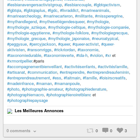
#lesbianavengersactivistgroup
,
#lesbiancouple
,
#lgbtqactivism
,
#lgbtqia
,
#lgbtqiaplus
,
#lgdc
,
#livraddict
,
#marineanimals
,
#marinearcheology
,
#marinecarteron
,
#militante
,
#missperegrine
,
#mythandlegend
,
#mythesetlégendesqueer
,
#mythologie
,
#mythologie_aztèque
,
#mythologie-celtique
,
#mythologie-comparée
,
#mythologie-egyptienne
,
#mythologie-folklore
,
#mythologiegrecque
,
#mythologie_grecque
,
#mythologie_japonaise
,
#neuroatypical
,
#peggysue
,
#percyjackson
,
#queer
,
#queer-activist
,
#queer-
aktivisten
,
#ransomriggs
,
#rickriordan
,
#taxonomie
,
#taxonomiedurable
,
#taxonomieverte
,
#tda-h
,
#violon
,
#xr
et
#xrmontpellier
.#paris
#accompagnementbienveillant
,
#activitésenfants
,
#activitésfamille
,
#artisanat
,
#communication
,
#entreprendre
,
#entreprendreaufeminin
,
#entreprendreautrement
,
#ess
,
#faitmain
,
#famille
,
#loisirscreatifs
,
#madeinfrance
,
#maman
,
#mamanpoule
,
#photo
,
#photographie-amateur
,
#photographiedenature
,
#photographiemacro
,
#photographienoiretblanc
et
#photographiepaysage
Les Meilleures Annonces
0 comments
0
0
3