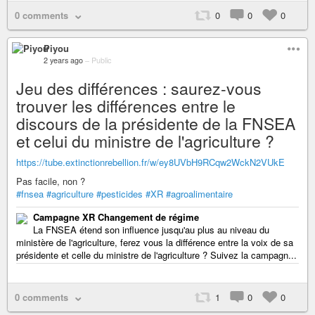
0 comments
0
0
0
Piyou
2 years ago
–
Public
Jeu des différences : saurez-vous
trouver les différences entre le
discours de la présidente de la FNSEA
et celui du ministre de l'agriculture ?
https://tube.extinctionrebellion.fr/w/ey8UVbH9RCqw2WckN2VUkE
Pas facile, non ?
#fnsea
#agriculture
#pesticides
#XR
#agroalimentaire
Campagne XR Changement de régime
La FNSEA étend son influence jusqu'au plus au niveau du
ministère de l'agriculture, ferez vous la différence entre la voix de sa
présidente et celle du ministre de l'agriculture ? Suivez la campagn...
0 comments
1
0
0