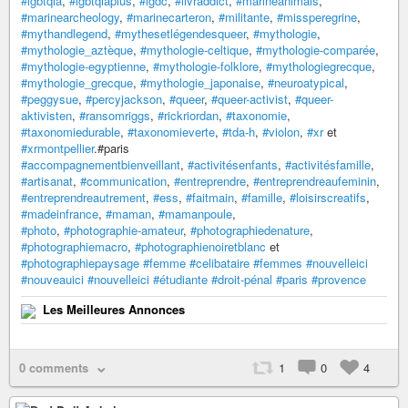
#lgbtqia
,
#lgbtqiaplus
,
#lgdc
,
#livraddict
,
#marineanimals
,
#marinearcheology
,
#marinecarteron
,
#militante
,
#missperegrine
,
#mythandlegend
,
#mythesetlégendesqueer
,
#mythologie
,
#mythologie_aztèque
,
#mythologie-celtique
,
#mythologie-comparée
,
#mythologie-egyptienne
,
#mythologie-folklore
,
#mythologiegrecque
,
#mythologie_grecque
,
#mythologie_japonaise
,
#neuroatypical
,
#peggysue
,
#percyjackson
,
#queer
,
#queer-activist
,
#queer-
aktivisten
,
#ransomriggs
,
#rickriordan
,
#taxonomie
,
#taxonomiedurable
,
#taxonomieverte
,
#tda-h
,
#violon
,
#xr
et
#xrmontpellier
.#paris
#accompagnementbienveillant
,
#activitésenfants
,
#activitésfamille
,
#artisanat
,
#communication
,
#entreprendre
,
#entreprendreaufeminin
,
#entreprendreautrement
,
#ess
,
#faitmain
,
#famille
,
#loisirscreatifs
,
#madeinfrance
,
#maman
,
#mamanpoule
,
#photo
,
#photographie-amateur
,
#photographiedenature
,
#photographiemacro
,
#photographienoiretblanc
et
#photographiepaysage
#femme
#celibataire
#femmes
#nouvelleici
#nouveauici
#nouvelleici
#étudiante
#droit-pénal
#paris
#provence
Les Meilleures Annonces
0 comments
1
0
4