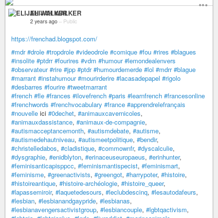
ELIJAH WALKER
2 years ago
–
Public
https://frenchad.blogspot.com/
#mdr
#drole
#tropdrole
#videodrole
#comique
#fou
#rires
#blagues
#insolite
#ptdrr
#fourires
#vdm
#humour
#lemondealenvers
#observateur
#rire
#jpp
#ptdr
#humourdemerde
#lol
#mdrr
#blague
#marrant
#instahumour
#mourirderire
#lacasadepapel
#rigolo
#desbarres
#fourire
#tweetmarrant
#french
#fle
#frances
#ilovefrench
#paris
#learnfrench
#francesonline
#frenchwords
#frenchvocabulary
#france
#apprendrelefrançais
#nouvelle
ici
#0dechet
,
#animauxcavernicoles
,
#animauxdassistance
,
#animaux-de-compagnie
,
#autismacceptancemonth
,
#autismdebate
,
#autisme
,
#autismedehautniveau
,
#autismeetpolitique
,
#bendir
,
#christelledabos
,
#cladistique
,
#commownfr
,
#dyscalculie
,
#dysgraphie
,
#enidblyton
,
#erinaceuseuropaeus
,
#erinhunter
,
#feminisanticapisppcc
,
#feminismantispecist
,
#feminismart
,
#feminisme
,
#greenactivists
,
#greengot
,
#harrypoter
,
#histoire
,
#histoireantique
,
#histoire-archéologie
,
#histoire_queer
,
#lapassemiroir
,
#laquetedesours
,
#leclubdescinq
,
#lesautodafeurs
,
#lesbian
,
#lesbianandgaypride
,
#lesbianas
,
#lesbianavengersactivistgroup
,
#lesbiancouple
,
#lgbtqactivism
,