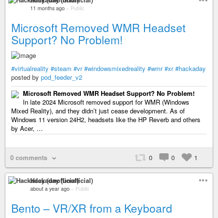
11 months ago
–
Public
Microsoft Removed WMR Headset
Support? No Problem!
#virtualreality
#steam
#vr
#windowsmixedreality
#wmr
#xr
#hackaday
posted by
pod_feeder_v2
Microsoft Removed WMR Headset Support? No Problem!
In late 2024 Microsoft removed support for WMR (Windows
Mixed Reality), and they didn’t just cease development. As of
Windows 11 version 24H2, headsets like the HP Reverb and others
by Acer, …
0 comments
0
0
1
Hackaday (unofficial)
about a year ago
–
Public
Bento – VR/XR from a Keyboard