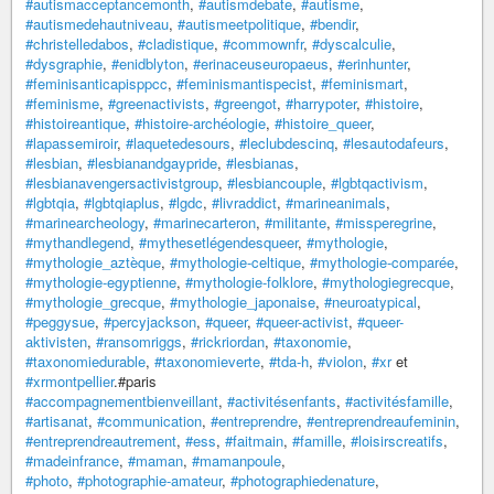
#autismacceptancemonth
,
#autismdebate
,
#autisme
,
#autismedehautniveau
,
#autismeetpolitique
,
#bendir
,
#christelledabos
,
#cladistique
,
#commownfr
,
#dyscalculie
,
#dysgraphie
,
#enidblyton
,
#erinaceuseuropaeus
,
#erinhunter
,
#feminisanticapisppcc
,
#feminismantispecist
,
#feminismart
,
#feminisme
,
#greenactivists
,
#greengot
,
#harrypoter
,
#histoire
,
#histoireantique
,
#histoire-archéologie
,
#histoire_queer
,
#lapassemiroir
,
#laquetedesours
,
#leclubdescinq
,
#lesautodafeurs
,
#lesbian
,
#lesbianandgaypride
,
#lesbianas
,
#lesbianavengersactivistgroup
,
#lesbiancouple
,
#lgbtqactivism
,
#lgbtqia
,
#lgbtqiaplus
,
#lgdc
,
#livraddict
,
#marineanimals
,
#marinearcheology
,
#marinecarteron
,
#militante
,
#missperegrine
,
#mythandlegend
,
#mythesetlégendesqueer
,
#mythologie
,
#mythologie_aztèque
,
#mythologie-celtique
,
#mythologie-comparée
,
#mythologie-egyptienne
,
#mythologie-folklore
,
#mythologiegrecque
,
#mythologie_grecque
,
#mythologie_japonaise
,
#neuroatypical
,
#peggysue
,
#percyjackson
,
#queer
,
#queer-activist
,
#queer-
aktivisten
,
#ransomriggs
,
#rickriordan
,
#taxonomie
,
#taxonomiedurable
,
#taxonomieverte
,
#tda-h
,
#violon
,
#xr
et
#xrmontpellier
.#paris
#accompagnementbienveillant
,
#activitésenfants
,
#activitésfamille
,
#artisanat
,
#communication
,
#entreprendre
,
#entreprendreaufeminin
,
#entreprendreautrement
,
#ess
,
#faitmain
,
#famille
,
#loisirscreatifs
,
#madeinfrance
,
#maman
,
#mamanpoule
,
#photo
,
#photographie-amateur
,
#photographiedenature
,