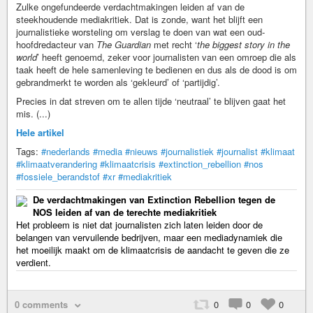
Zulke ongefundeerde verdachtmakingen leiden af van de
steekhoudende mediakritiek. Dat is zonde, want het blijft een
journalistieke worsteling om verslag te doen van wat een oud-
hoofdredacteur van
The Guardian
met recht ‘
the biggest story in the
world
’ heeft genoemd, zeker voor journalisten van een omroep die als
taak heeft de hele samenleving te bedienen en dus als de dood is om
gebrandmerkt te worden als ‘gekleurd’ of ‘partijdig’.
Precies in dat streven om te allen tijde ‘neutraal’ te blijven gaat het
mis. (...)
Hele artikel
Tags:
#nederlands
#media
#nieuws
#journalistiek
#journalist
#klimaat
#klimaatverandering
#klimaatcrisis
#extinction_rebellion
#nos
#fossiele_berandstof
#xr
#mediakritiek
De verdachtmakingen van Extinction Rebellion tegen de
NOS leiden af van de terechte mediakritiek
Het probleem is niet dat journalisten zich laten leiden door de
belangen van vervuilende bedrijven, maar een mediadynamiek die
het moeilijk maakt om de klimaatcrisis de aandacht te geven die ze
verdient.
0 comments
0
0
0