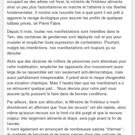
occupant·es des arbres cet hiver, le ministre de l'intérieur alimente
ainsi un peu plus l'autoritarisme en marche et l'atteinte à nos libertés
fondamentales. Il montre une nouvelle fois à quel point il est prêt à
aggraver le ravage écologique pour assurer les profits de quelques
lobbies privés, tel Pierre Fabre.
Depuis 5 mois, toutes nos manifestations sont interdites dans le
Tarn, des centaines de gendarmes sont déployés nuit et jour pour
museler et empêcher toute expression de contestation. Pourtant,
malgré les interdictions, nos manifestations ont toujours pu se
dérouler.
Alors que des dizaines de milliers de personnes sont attendues pour
cette mobilisation, empêcher les opposants d'un mouvement aussi
large de se rassembler est non seulement anti-démocratique, mais
aussi parfaitement irresponsable. Il prend ainsi le risque d'engendrer
une situation chaotique. Mais il faudra bien que les manifestant.e.s
se retrouvent quelque part... Nous devons pour notre part nous
assurer qu'ils puissent le faire dans de bonnes conditions.
Par ailleurs, dans son allocution, le Ministre de l'intérieur a menti
éhontément en affirmant que "tous les recours" ont été rejetés, alors
même qu'aucun recours sur le fond n'a été purgé et que le recours
majeur, très largement alimenté et étayé, sera jugé avant la fin de
l'année.
Il ment également en annonçant de nombreuses saisies "d'armes" :
du matériel de bricolage et de loisirs saisies dans des voitures de