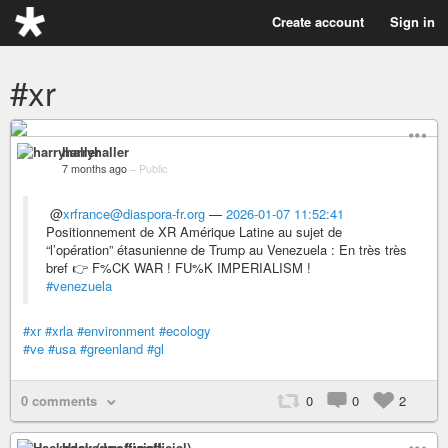
Create account
Sign in
#xr
harryhaller
7 months ago
–
Public
@
xrfrance@diaspora-fr.org
—
2026-01-07 11:52:41
Positionnement de XR Amérique Latine au sujet de
“l’opération” étasunienne de Trump au Venezuela : En très très
bref 👉 F%CK WAR ! FU%K IMPERIALISM !
#venezuela
#xr
#xrla
#environment
#ecology
#ve
#usa
#greenland
#gl
0 comments
0
0
2
Hackaday (unofficial)