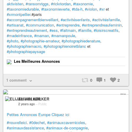
aktivisten
,
#ransomriggs
,
#rickriordan
,
#taxonomie
,
#taxonomiedurable
,
#taxonomieverte
,
#tda-h
,
#violon
,
#xr
et
#xrmontpellier
.#paris
#accompagnementbienveillant
,
#activitésenfants
,
#activitésfamille
,
#artisanat
,
#communication
,
#entreprendre
,
#entreprendreaufeminin
,
#entreprendreautrement
,
#ess
,
#faitmain
,
#famille
,
#loisirscreatifs
,
#madeinfrance
,
#maman
,
#mamanpoule
,
#photo
,
#photographie-amateur
,
#photographiedenature
,
#photographiemacro
,
#photographienoiretblanc
et
#photographiepaysage
Les Meilleures Annonces
1 comment
0
1
2
ELIJAH WALKER
2 years ago
–
Public
Petites Annonces Europe Cliquez ici
#nouvelleici
.
#0dechet
,
#animauxcavernicoles
,
#animauxdassistance
,
#animaux-de-compagnie
,