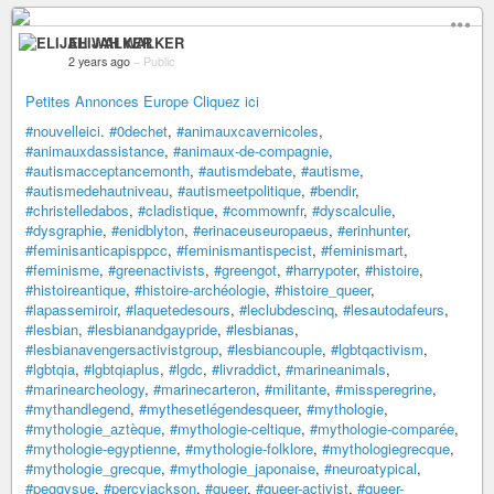
ELIJAH WALKER
2 years ago
–
Public
Petites Annonces Europe Cliquez ici
#nouvelleici
.
#0dechet
,
#animauxcavernicoles
,
#animauxdassistance
,
#animaux-de-compagnie
,
#autismacceptancemonth
,
#autismdebate
,
#autisme
,
#autismedehautniveau
,
#autismeetpolitique
,
#bendir
,
#christelledabos
,
#cladistique
,
#commownfr
,
#dyscalculie
,
#dysgraphie
,
#enidblyton
,
#erinaceuseuropaeus
,
#erinhunter
,
#feminisanticapisppcc
,
#feminismantispecist
,
#feminismart
,
#feminisme
,
#greenactivists
,
#greengot
,
#harrypoter
,
#histoire
,
#histoireantique
,
#histoire-archéologie
,
#histoire_queer
,
#lapassemiroir
,
#laquetedesours
,
#leclubdescinq
,
#lesautodafeurs
,
#lesbian
,
#lesbianandgaypride
,
#lesbianas
,
#lesbianavengersactivistgroup
,
#lesbiancouple
,
#lgbtqactivism
,
#lgbtqia
,
#lgbtqiaplus
,
#lgdc
,
#livraddict
,
#marineanimals
,
#marinearcheology
,
#marinecarteron
,
#militante
,
#missperegrine
,
#mythandlegend
,
#mythesetlégendesqueer
,
#mythologie
,
#mythologie_aztèque
,
#mythologie-celtique
,
#mythologie-comparée
,
#mythologie-egyptienne
,
#mythologie-folklore
,
#mythologiegrecque
,
#mythologie_grecque
,
#mythologie_japonaise
,
#neuroatypical
,
#peggysue
,
#percyjackson
,
#queer
,
#queer-activist
,
#queer-