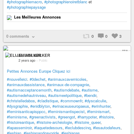
#photographiemacro
,
#photographienoiretblanc
et
#photographiepaysage
Les Meilleures Annonces
0 comments
0
0
3
ELIJAH WALKER
2 years ago
–
Public
Petites Annonces Europe Cliquez ici
#nouvelleici
.
#0dechet
,
#animauxcavernicoles
,
#animauxdassistance
,
#animaux-de-compagnie
,
#autismacceptancemonth
,
#autismdebate
,
#autisme
,
#autismedehautniveau
,
#autismeetpolitique
,
#bendir
,
#christelledabos
,
#cladistique
,
#commownfr
,
#dyscalculie
,
#dysgraphie
,
#enidblyton
,
#erinaceuseuropaeus
,
#erinhunter
,
#feminisanticapisppcc
,
#feminismantispecist
,
#feminismart
,
#feminisme
,
#greenactivists
,
#greengot
,
#harrypoter
,
#histoire
,
#histoireantique
,
#histoire-archéologie
,
#histoire_queer
,
#lapassemiroir
,
#laquetedesours
,
#leclubdescinq
,
#lesautodafeurs
,
#lesbian
,
#lesbianandgaypride
,
#lesbianas
,