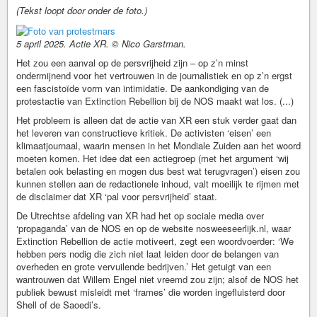
(Tekst loopt door onder de foto.)
5 april 2025. Actie XR. © Nico Garstman.
Het zou een aanval op de persvrijheid zijn – op z’n minst
ondermijnend voor het vertrouwen in de journalistiek en op z’n ergst
een fascistoïde vorm van intimidatie. De aankondiging van de
protestactie van Extinction Rebellion bij de NOS maakt wat los. (...)
Het probleem is alleen dat de actie van XR een stuk verder gaat dan
het leveren van constructieve kritiek. De activisten ‘eisen’ een
klimaatjournaal, waarin mensen in het Mondiale Zuiden aan het woord
moeten komen. Het idee dat een actiegroep (met het argument ‘wij
betalen ook belasting en mogen dus best wat terugvragen’) eisen zou
kunnen stellen aan de redactionele inhoud, valt moeilijk te rijmen met
de disclaimer dat XR ‘pal voor persvrijheid’ staat.
De Utrechtse afdeling van XR had het op sociale media over
‘propaganda’ van de NOS en op de website nosweeseerlijk.nl, waar
Extinction Rebellion de actie motiveert, zegt een woordvoerder: ‘We
hebben pers nodig die zich niet laat leiden door de belangen van
overheden en grote vervuilende bedrijven.’ Het getuigt van een
wantrouwen dat Willem Engel niet vreemd zou zijn; alsof de NOS het
publiek bewust misleidt met ‘frames’ die worden ingefluisterd door
Shell of de Saoedi’s.