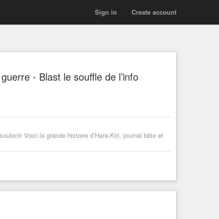
Sign in
Create account
uerre - Blast le souffle de l’info
utenir Voici la grande histoire d’Hara-Kiri, journal bête et