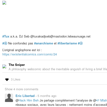
#Tux
a.k.a. DJ Seb @tuxakadjseb@mastodon.lebeaunuage.net
#Ⓐ
Ne confondez pas
#anarchisme
et
#libertarisme
#Ⓐ
L’original anglophone est ici :
https://existentialcomics.com/comic/24
The Sniper
A philosophy webcomic about the inevitable anguish of living a brief lif
3 Likes
Show 4 more comments
Eric Libertad
-
5 months ago
@
Hack Him Beh
Je partage complètement l’analyse de @
🍉 Mlah
réseaux sociaux, avec leurs lacunes : nettement moins d’accessibi