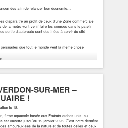
oncernées afin de relancer leur économie…
s disparaître au profit de ceux d’une Zone commerciale
 de la métro vont venir faire les courses dans le patelin
ec sortie d’autoroute sont destinées à servir de cité
nt persuadés que tout le monde veut la même chose
e
 savoir ce que veulent les gens, la meilleure façon reste
 VERDON-SUR-MER –
UAIRE !
ation le 18.
mon, firme aquacole basée aux Émirats arabes unis, au
e est ouverte jusqu’au 19 janvier 2026. C’est notre dernière
 des amoureux·ses de la nature et de toutes celles et ceux