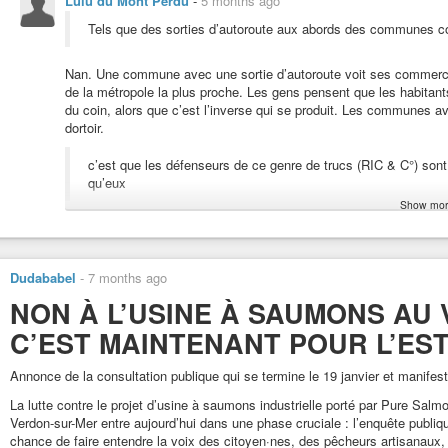
Lulu du Mont Perdu
-
5 months ago
Tels que des sorties d’autoroute aux abords des communes c
Nan. Une commune avec une sortie d’autoroute voit ses commerce
de la métropole la plus proche. Les gens pensent que les habitants
du coin, alors que c’est l’inverse qui se produit. Les communes av
dortoir.
c’est que les défenseurs de ce genre de trucs (RIC & C°) so
qu’eux
Show mor
Bah, dans le cas présent personne ne parle de RIC et Cie. Quant à
de leur demander. Non?
Dudababel
-
7 months ago
NON À L’USINE À SAUMONS AU
C’EST MAINTENANT POUR L’EST
Annonce de la consultation publique qui se termine le 19 janvier et manifest
La lutte contre le projet d’usine à saumons industrielle porté par Pure Sal
Verdon-sur-Mer entre aujourd’hui dans une phase cruciale : l’enquête publiqu
chance de faire entendre la voix des citoyen·nes, des pêcheurs artisanaux,