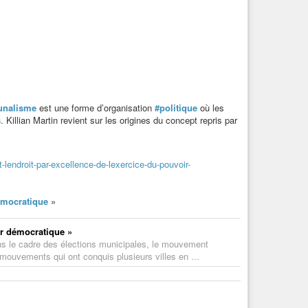
nalisme
est une forme d’organisation
#politique
où les
s
. Killian Martin revient sur les origines du concept repris par
t-lendroit-par-excellence-de-lexercice-du-pouvoir-
émocratique
»
ir démocratique »
ans le cadre des élections municipales, le mouvement
mouvements qui ont conquis plusieurs villes en ...