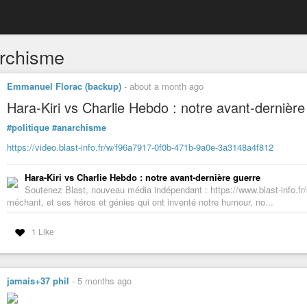
rchisme
Emmanuel Florac (backup)
-
about a month ago
Hara-Kiri vs Charlie Hebdo : notre avant-dernière g
#politique
#anarchisme
https://video.blast-info.fr/w/f96a7917-0f0b-471b-9a0e-3a3148a4f812
Hara-Kiri vs Charlie Hebdo : notre avant-dernière guerre
Soutenez Blast, nouveau média indépendant : https://www.blast-info.fr/so
méchant, et ses héros et génies qui ont inventé notre humour, no...
1 Like
jamais+37 phil
-
5 months ago