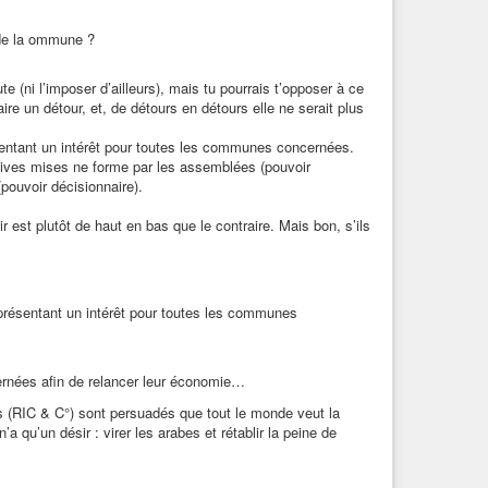
 de la ommune ?
 (ni l’imposer d’ailleurs), mais tu pourrais t’opposer à ce
aire un détour, et, de détours en détours elle ne serait plus
sentant un intérêt pour toutes les communes concernées.
ctives mises ne forme par les assemblées (pouvoir
pouvoir décisionnaire).
ir est plutôt de haut en bas que le contraire. Mais bon, s’ils
 présentant un intérêt pour toutes les communes
rnées afin de relancer leur économie…
s (RIC & C°) sont persuadés que tout le monde veut la
u’un désir : virer les arabes et rétablir la peine de