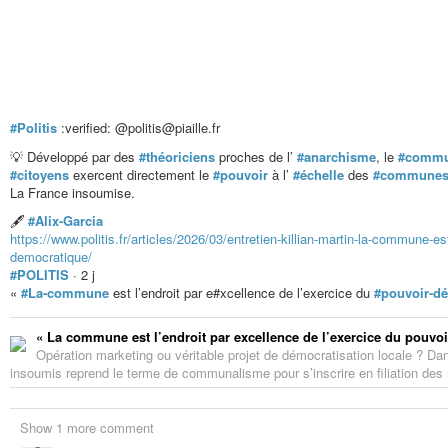
#Politis
:verified: @politis@piaille.fr
💡 Développé par des
#théoriciens
proches de l’
#anarchisme
, le
#commu
#citoyens
exercent directement le
#pouvoir
à l’
#échelle
des
#commune
La France insoumise.
🖋️
#Alix-Garcia
https://www.politis.fr/articles/2026/03/entretien-killian-martin-la-commune-es
democratique/
#POLITIS
· 2 j
«
#La-commune
est l’endroit par e#xcellence de l’exercice du
#pouvoir-d
« La commune est l’endroit par excellence de l’exercice du pouvo
Opération marketing ou véritable projet de démocratisation locale ? D
insoumis reprend le terme de communalisme pour s’inscrire en filiation des 
Show 1 more comment