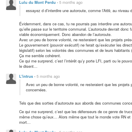
Lulu du Mont Perdu
-
5 months ago
essayez d d’interdire une autoroute, comme l’A69, au niveau
Évidemment, dans ce cas, tu ne pourrais pas interdire une autoroute
qu’elle passe sur le territoire communal. L’autoroute devrait donc f
viable économiquement. Donc abandon de l’autoroute.
Avec un peu de bonne volonté, ne resteraient que les projets pré
Le gouvernement (pouvoir exécutif) ne ferait qu’exécuter les dire
législatif) selon les volontés des communes et de leurs habitants (
Ça me semble cohérent.
Ce qui me surprend, c’est l’intérêt qu’y porte LFI, parti ou le pouvo
le disent…
L'intrus
-
5 months ago
Avec un peu de bonne volonté, ne resteraient que les projets
concernées.
Tels que des sorties d’autoroute aux abords des communes conce
Ce qui me surprend, c’est que les défenseurs de ce genre de truc
même chose qu’eux… Alors même que tout le monde vote RN et n’a q
mort…