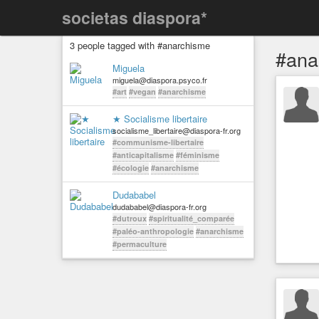
societas diaspora*
3 people tagged with #anarchisme
#ana
Miguela
miguela@diaspora.psyco.fr
#art
#vegan
#anarchisme
★ Socialisme libertaire
socialisme_libertaire@diaspora-fr.org
#communisme-libertaire
#anticapitalisme
#féminisme
#écologie
#anarchisme
Dudababel
dudababel@diaspora-fr.org
#dutroux
#spiritualité_comparée
#paléo-anthropologie
#anarchisme
#permaculture