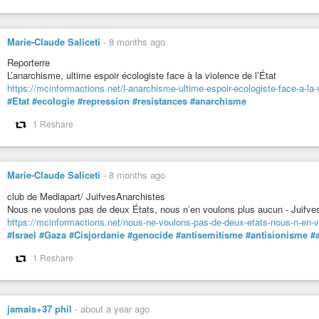
📍 Verdon-sur-Mer
Le 29 novembre, à la dernière manifestation «
On n’avait pas vu ça depuis l
Marie-Claude Saliceti
-
8 months ago
💪
Rejoindre le collectif
Reporterre
❤️
Faire un don
pour soutenir la mobilisation
L’anarchisme, ultime espoir écologiste face à la violence de l’État
Ce combat dépasse Verdon-sur-Mer. La lutte contre Pure Salmon
a déjà ét
https://mcinformactions.net/l-anarchisme-ultime-espoir-ecologiste-face-a-la-v
Mer (Pas-de-Calais). Mobilisons-nous maintenant : les fermes-usines de saumo
#Etat
#ecologie
#repression
#resistances
#anarchisme
1 Reshare
#usine
#fermeusine
#ferme-usine
#saumon
#saumons
#gironde
#bord
#animaux
#animal
#poisson
#méga-bassine
#saumon
#Verdon
#Giron
#surproduction
#capitalisme
#communisme
#anarchisme
#commune
#méga-ferme
#industrie
#industriel
#catastrophe
#écologie
#pollution
Marie-Claude Saliceti
-
8 months ago
#singapour
#agir
#action
#soutien
#aquaculture
#ostréiculture
#teroir
#surproduction
#capitalisme
#communisme
#anarchisme
#commune
club de Mediapart/ JuifvesAnarchistes
#méga-ferme
#industrie
#industriel
#catastrophe
#écologie
#pollution
Nous ne voulons pas de deux États, nous n’en voulons plus aucun - Juifv
#singapour
#agir
#action
#soutien
https://mcinformactions.net/nous-ne-voulons-pas-de-deux-etats-nous-n-en-v
#Israel
#Gaza
#Cisjordanie
#genocide
#antisemitisme
#antisionisme
#
1 Reshare
jamais+37 phil
-
about a year ago