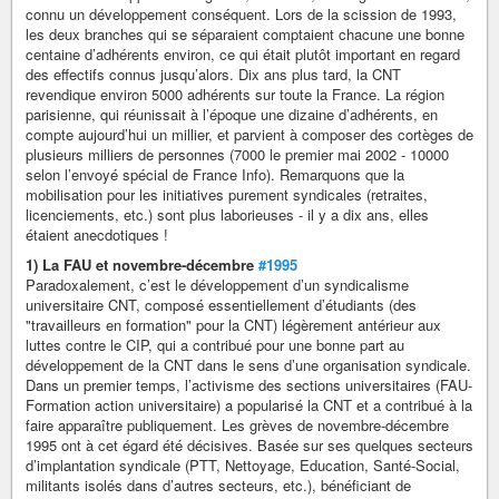
connu un développement conséquent. Lors de la scission de 1993,
les deux branches qui se séparaient comptaient chacune une bonne
centaine d’adhérents environ, ce qui était plutôt important en regard
des effectifs connus jusqu’alors. Dix ans plus tard, la CNT
revendique environ 5000 adhérents sur toute la France. La région
parisienne, qui réunissait à l’époque une dizaine d’adhérents, en
compte aujourd’hui un millier, et parvient à composer des cortèges de
plusieurs milliers de personnes (7000 le premier mai 2002 - 10000
selon l’envoyé spécial de France Info). Remarquons que la
mobilisation pour les initiatives purement syndicales (retraites,
licenciements, etc.) sont plus laborieuses - il y a dix ans, elles
étaient anecdotiques !
1) La FAU et novembre-décembre
#1995
Paradoxalement, c’est le développement d’un syndicalisme
universitaire CNT, composé essentiellement d’étudiants (des
"travailleurs en formation" pour la CNT) légèrement antérieur aux
luttes contre le CIP, qui a contribué pour une bonne part au
développement de la CNT dans le sens d’une organisation syndicale.
Dans un premier temps, l’activisme des sections universitaires (FAU-
Formation action universitaire) a popularisé la CNT et a contribué à la
faire apparaître publiquement. Les grèves de novembre-décembre
1995 ont à cet égard été décisives. Basée sur ses quelques secteurs
d’implantation syndicale (PTT, Nettoyage, Education, Santé-Social,
militants isolés dans d’autres secteurs, etc.), bénéficiant de