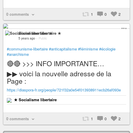
0 comments
1
0
2
Socialisme libertaire ★
5 years ago
–
Public
#communisme-libertaire
#anticapitalisme
#féminisme
#écologie
#anarchisme
🔴🔴 >>> INFO IMPORTANTE…
▶▶ voici la nouvelle adresse de la
Page :
https://diaspora-fr.org/people/721f32a0e54f013938911ecb26af093e
★ Socialisme libertaire
0 comments
1
0
2