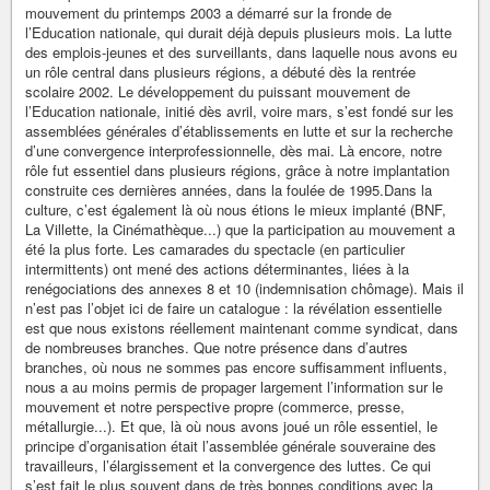
mouvement du printemps 2003 a démarré sur la fronde de
l’Education nationale, qui durait déjà depuis plusieurs mois. La lutte
des emplois-jeunes et des surveillants, dans laquelle nous avons eu
un rôle central dans plusieurs régions, a débuté dès la rentrée
scolaire 2002. Le développement du puissant mouvement de
l’Education nationale, initié dès avril, voire mars, s’est fondé sur les
assemblées générales d’établissements en lutte et sur la recherche
d’une convergence interprofessionnelle, dès mai. Là encore, notre
rôle fut essentiel dans plusieurs régions, grâce à notre implantation
construite ces dernières années, dans la foulée de 1995.Dans la
culture, c’est également là où nous étions le mieux implanté (BNF,
La Villette, la Cinémathèque...) que la participation au mouvement a
été la plus forte. Les camarades du spectacle (en particulier
intermittents) ont mené des actions déterminantes, liées à la
renégociations des annexes 8 et 10 (indemnisation chômage). Mais il
n’est pas l’objet ici de faire un catalogue : la révélation essentielle
est que nous existons réellement maintenant comme syndicat, dans
de nombreuses branches. Que notre présence dans d’autres
branches, où nous ne sommes pas encore suffisamment influents,
nous a au moins permis de propager largement l’information sur le
mouvement et notre perspective propre (commerce, presse,
métallurgie...). Et que, là où nous avons joué un rôle essentiel, le
principe d’organisation était l’assemblée générale souveraine des
travailleurs, l’élargissement et la convergence des luttes. Ce qui
s’est fait le plus souvent dans de très bonnes conditions avec la