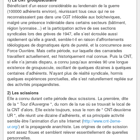
Bénéficiant d’un essor considérable au lendemain de la guerre
(100000 adhérents environ), réunissant tous ceux qui ne se
reconnaissaient pas dans une CGT inféodée aux bolcheviques,
malgré une présence indéniable dans certains secteurs (bâtiment,
région lyonnaise...) et la participation active de ses sections
syndicales lors des grèves de 1947, elle s’est écroulée aussi
rapidement qu’elle a grandi, semble-t-il en raison d’affrontements
idéologiques de dogmatiques épris de pureté, et la concurrence avec
Force Ouvrière. Mais cette période, sur laquelle des camarades
travaillent actuellement, est historiquement mal connue. Puis la CNT,
si elle n’a jamais disparu, a connu jusqu’aux années 90 une longue
existence de groupuscule, oscillant de quelques dizaines à quelques
centaines d’adhérents. N’ayant plus de réalité syndicale, hormis
quelques expériences ponctuelles, elle s’est naturellement repliée sur
des activités propagandistes.
2) Les scissions
Elle a connu durant cette période deux scissions. La première, dite
de la " Tour d’Auvergne ", du nom de la rue où se trouvait le local de
la CNT d’alors. Elle existe toujours, sous le nom de " CNT-deuxième
UR ", elle réunit une dizaine d’adhérents, et sa principale activité
semble être l’animation d’un site Internet (
http://www.cnt-2eme-
ur.org/
) et la propagande anarchiste. Les origines de cette scission
sont assez floues et semblent relever essentiellement de querelles
personnelles.