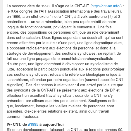
La seconde date de 1993. Il s’agit de la CNT-AIT (
http://cnt-ait.info/
) :
le XXe congrès de l’AIT (Association internationale des travailleurs),
en 1996, a en effet exclu " notre " CNT, à 2 voix contre une ( !) et 3
abstentions... un vote minoritaire, bien peu représentatif de notre
logique de fonctionnement, privilégiant le consensus. Une fois
encore, des oppositions de personnes ont joué un rôle déterminant
dans cette scission. Deux lignes cependant se dessinait, qui se sont
encore affirmées par la suite : d’une part, une ligne dogmatique dure,
s’opposant radicalement aux élections du personnel et donc à la
stratégie de développement des sections syndicales, se repliant de
fait sur une ligne propagandiste anarchiste/anarchosyndicaliste ;
d’autre part, une ligne cherchant à développer un syndicalisme de
lutte, acceptant la participation ponctuelle aux élections pour protéger
ses sections syndicales, refusant la référence idéologique unique à
l’anarchisme, défendue par notre organisation (souvent appellée CNT
Vignolles). Des distinctions à relativiser : il est arrivé par la suite que
des syndicats de la CNT-AIT se présentent aux élections de DP et
effectuent un excellent travail syndical ; ceux de la CNT ne s’y
présentent par ailleurs que très ponctuellement. Soulignons enfin
que, localement, lorsque les vieilles rivalités de personnes sont
absentes, d’excellentes relations existent, ainsi qu’un travail
commun fructueux.
IV- CNT, de
#1995
à aujourd’hui
Sinon un développement fulgurant, la CNT a, au long des années 90,