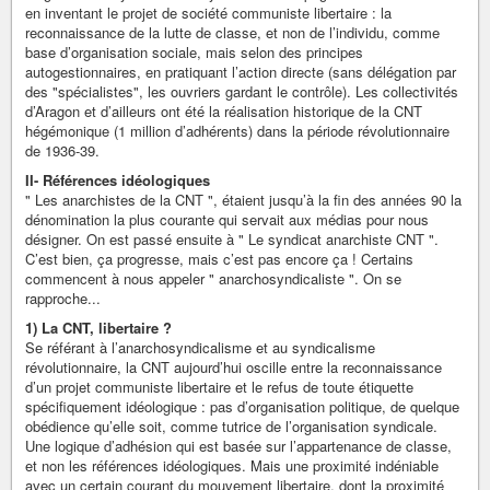
en inventant le projet de société communiste libertaire : la
reconnaissance de la lutte de classe, et non de l’individu, comme
base d’organisation sociale, mais selon des principes
autogestionnaires, en pratiquant l’action directe (sans délégation par
des "spécialistes", les ouvriers gardant le contrôle). Les collectivités
d’Aragon et d’ailleurs ont été la réalisation historique de la CNT
hégémonique (1 million d’adhérents) dans la période révolutionnaire
de 1936-39.
II- Références idéologiques
" Les anarchistes de la CNT ", étaient jusqu’à la fin des années 90 la
dénomination la plus courante qui servait aux médias pour nous
désigner. On est passé ensuite à " Le syndicat anarchiste CNT ".
C’est bien, ça progresse, mais c’est pas encore ça ! Certains
commencent à nous appeler " anarchosyndicaliste ". On se
rapproche...
1) La CNT, libertaire ?
Se référant à l’anarchosyndicalisme et au syndicalisme
révolutionnaire, la CNT aujourd’hui oscille entre la reconnaissance
d’un projet communiste libertaire et le refus de toute étiquette
spécifiquement idéologique : pas d’organisation politique, de quelque
obédience qu’elle soit, comme tutrice de l’organisation syndicale.
Une logique d’adhésion qui est basée sur l’appartenance de classe,
et non les références idéologiques. Mais une proximité indéniable
avec un certain courant du mouvement libertaire, dont la proximité