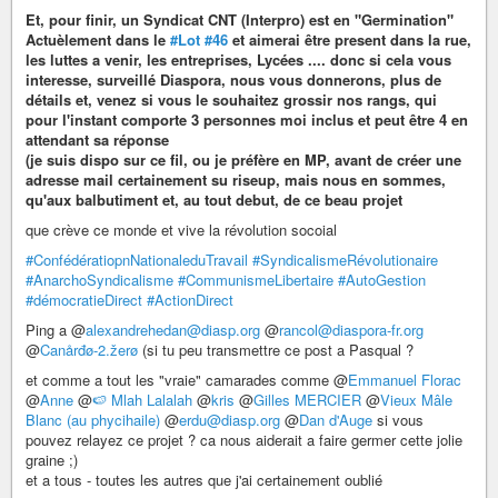
Et, pour finir, un Syndicat CNT (Interpro) est en "Germination"
Actuèlement dans le
#Lot
#46
et aimerai être present dans la rue,
les luttes a venir, les entreprises, Lycées .... donc si cela vous
interesse, surveillé Diaspora, nous vous donnerons, plus de
détails et, venez si vous le souhaitez grossir nos rangs, qui
pour l'instant comporte 3 personnes moi inclus et peut être 4 en
attendant sa réponse
(je suis dispo sur ce fil, ou je préfère en MP, avant de créer une
adresse mail certainement su riseup, mais nous en sommes,
qu'aux balbutiment et, au tout debut, de ce beau projet
que crève ce monde et vive la révolution socoial
#ConfédératiopnNationaleduTravail
#SyndicalismeRévolutionaire
#AnarchoSyndicalisme
#CommunismeLibertaire
#AutoGestion
#démocratieDirect
#ActionDirect
Ping a @
alexandrehedan@diasp.org
@
rancol@diaspora-fr.org
@
Canårđø-2.žerø
(si tu peu transmettre ce post a Pasqual ?
et comme a tout les "vraie" camarades comme @
Emmanuel Florac
@
Anne
@
🍉 Mlah Lalalah
@
kris
@
Gilles MERCIER
@
Vieux Mâle
Blanc (au phycihaile)
@
erdu@diasp.org
@
Dan d'Auge
si vous
pouvez relayez ce projet ? ca nous aiderait a faire germer cette jolie
graine ;)
et a tous - toutes les autres que j'ai certainement oublié