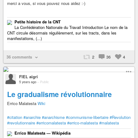
merci a vous, si vous pouvez nous aidez :-)
Petite histoire de la CNT
La Confédération Nationale du Travail Introduction Le nom de la
CNT circule désormais régulièrement, sur les tracts, dans les
manifestations, (...)
36 comments
2
36
4
FIEL aigri
5 years ago
–
Public
Le gradualisme révolutionnaire
Errico Malatesta
Wiki
#citation
#anarchie
#anarchisme
#communisme-libertaire
#Revolution
#revolutionnaire
#erricomalatesta
#errico-malatesta
#malatesta
Errico Malatesta — Wikipédia