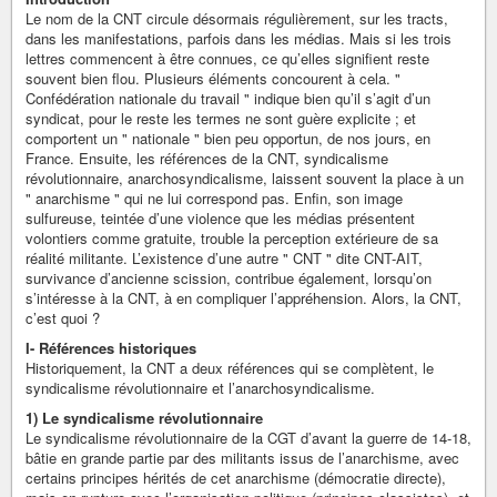
Le nom de la CNT circule désormais régulièrement, sur les tracts,
dans les manifestations, parfois dans les médias. Mais si les trois
lettres commencent à être connues, ce qu’elles signifient reste
souvent bien flou. Plusieurs éléments concourent à cela. "
Confédération nationale du travail " indique bien qu’il s’agit d’un
syndicat, pour le reste les termes ne sont guère explicite ; et
comportent un " nationale " bien peu opportun, de nos jours, en
France. Ensuite, les références de la CNT, syndicalisme
révolutionnaire, anarchosyndicalisme, laissent souvent la place à un
" anarchisme " qui ne lui correspond pas. Enfin, son image
sulfureuse, teintée d’une violence que les médias présentent
volontiers comme gratuite, trouble la perception extérieure de sa
réalité militante. L’existence d’une autre " CNT " dite CNT-AIT,
survivance d’ancienne scission, contribue également, lorsqu’on
s’intéresse à la CNT, à en compliquer l’appréhension. Alors, la CNT,
c’est quoi ?
I- Références historiques
Historiquement, la CNT a deux références qui se complètent, le
syndicalisme révolutionnaire et l’anarchosyndicalisme.
1) Le syndicalisme révolutionnaire
Le syndicalisme révolutionnaire de la CGT d’avant la guerre de 14-18,
bâtie en grande partie par des militants issus de l’anarchisme, avec
certains principes hérités de cet anarchisme (démocratie directe),