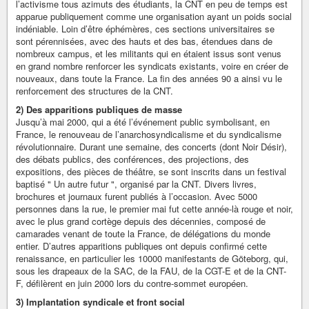
l’activisme tous azimuts des étudiants, la CNT en peu de temps est
apparue publiquement comme une organisation ayant un poids social
indéniable. Loin d’être éphémères, ces sections universitaires se
sont pérennisées, avec des hauts et des bas, étendues dans de
nombreux campus, et les militants qui en étaient issus sont venus
en grand nombre renforcer les syndicats existants, voire en créer de
nouveaux, dans toute la France. La fin des années 90 a ainsi vu le
renforcement des structures de la CNT.
2) Des apparitions publiques de masse
Jusqu’à mai 2000, qui a été l’événement public symbolisant, en
France, le renouveau de l’anarchosyndicalisme et du syndicalisme
révolutionnaire. Durant une semaine, des concerts (dont Noir Désir),
des débats publics, des conférences, des projections, des
expositions, des pièces de théâtre, se sont inscrits dans un festival
baptisé " Un autre futur ", organisé par la CNT. Divers livres,
brochures et journaux furent publiés à l’occasion. Avec 5000
personnes dans la rue, le premier mai fut cette année-là rouge et noir,
avec le plus grand cortège depuis des décennies, composé de
camarades venant de toute la France, de délégations du monde
entier. D’autres apparitions publiques ont depuis confirmé cette
renaissance, en particulier les 10000 manifestants de Göteborg, qui,
sous les drapeaux de la SAC, de la FAU, de la CGT-E et de la CNT-
F, défilèrent en juin 2000 lors du contre-sommet européen.
3) Implantation syndicale et front social