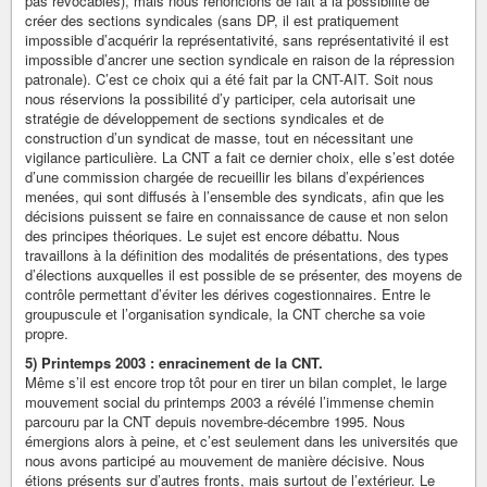
pas révocables), mais nous renoncions de fait à la possibilité de
créer des sections syndicales (sans DP, il est pratiquement
impossible d’acquérir la représentativité, sans représentativité il est
impossible d’ancrer une section syndicale en raison de la répression
patronale). C’est ce choix qui a été fait par la CNT-AIT. Soit nous
nous réservions la possibilité d’y participer, cela autorisait une
stratégie de développement de sections syndicales et de
construction d’un syndicat de masse, tout en nécessitant une
vigilance particulière. La CNT a fait ce dernier choix, elle s’est dotée
d’une commission chargée de recueillir les bilans d’expériences
menées, qui sont diffusés à l’ensemble des syndicats, afin que les
décisions puissent se faire en connaissance de cause et non selon
des principes théoriques. Le sujet est encore débattu. Nous
travaillons à la définition des modalités de présentations, des types
d’élections auxquelles il est possible de se présenter, des moyens de
contrôle permettant d’éviter les dérives cogestionnaires. Entre le
groupuscule et l’organisation syndicale, la CNT cherche sa voie
propre.
5) Printemps 2003 : enracinement de la CNT.
Même s’il est encore trop tôt pour en tirer un bilan complet, le large
mouvement social du printemps 2003 a révélé l’immense chemin
parcouru par la CNT depuis novembre-décembre 1995. Nous
émergions alors à peine, et c’est seulement dans les universités que
nous avons participé au mouvement de manière décisive. Nous
étions présents sur d’autres fronts, mais surtout de l’extérieur. Le