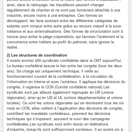
ainsi, dans le nettoyage, les travailleurs peuvent changer
régulièrement de chantier et ne sont pas forcément attachés à une
industrie, encore moins à une entreprise. Ces formes se
développent, les liens existant entre les différentes catégories de
salariés sont rompus entre autre grâce au recours massif à la sous-
traitance et aux externalisations. Des formes de structuration sont à
trouver pour éviter le piège corporatiste, qui favorise l’isolement et la
concurrence entre métiers au profit du patronat, sans ignorer la
réalité.
2) Les structures de coordination
Il existe environ 200 syndicats confédérés dans la CNT aujourd’hui.
Le bureau confédéral assure le lien entre les congrès (tous les deux
ans). Sa charge est uniquement technique, il veille au
fonctionnement courant de la confédération, à la circulation de
l’information en interne et avec l’extérieur. Il applique les décisions du
congrès, il organise le CCN (Comité confédéral national).Les
syndicats sont par ailleurs également regroupés en UR (unions
régionales), ainsi qu’en UD et UL (unions départementales et unions
locales). Ce sont les unions régionales qui se réunissent tous les six
mois en CCN, elles veillent à l’application des décisions de congrès,
contrôlent les mandatés confédéraux, prennent les décisions
techniques qui s’imposent, assurent le suivi des campagnes
confédérales.Les syndicats sont enfin réunis en fédérations
d’industrie, lorsqu’ils sont suffisamment nombreux. Il en existe six à