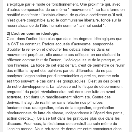
s’explique par le mode de fonctionnement. Une proximité qui, avec
d’autres composantes de ce même " mouvement ", se transforme en
hostilité manifeste : l’individualisme, de quelque obédience qu’il soit,
n’est guère compatible avec le communisme libertaire, fondé sur la
reconnaissance de l’être humain comme " animal social ".
2) L’action comme idéologie.
C’est dans l’action bien plus que dans les dogmes idéologiques que
la CNT se construit. Parfois accusée d’activisme, soupçonnée
d’oublier la réflexion et d’étouffer les débats internes dans un
mouvement perpétuel, elle assume ces critiques en considérant la
réflexion comme fruit de l’action, l’idéologie issue de la pratique, et
non l’inverse. La force de cet état de fait, c’est de permettre de réunir
des militants ayant des opinions parfois différentes, de ne pas
paralyser l’organisation par d’interminables querelles, comme cela
est trop souvent le cas dans les groupuscules. C’est un des piliers
de notre développement. La faiblesse est le risque de détournement
progressif du projet révolutionnaire, soit dans une fuite en avant
activiste, soit dans un ramollissement réformiste. Contre ces
dérives, il s’agit de réaffirmer sans relâche nos principes
fondamentaux (autogestion, refus de la cogestion, organisation
révolutionnaire de lutte de classe, indépendance à l’égard des partis,
action directe...). Cela se fait dans les pratiques plus que dans les
discours. Pour nous, la résistance se construit au sein même de
l’ancien monde. Nous refusons de demeurer entre convaincus dans