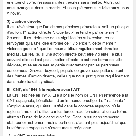
une tour d’ivoire, ressassant des théories sans réalité. Alors, oui,
nous avançons dans la merde. Et nous prétendons le faire sans nous
y noyer.
3) L’action directe.
Il est révélateur que l’un de nos principes primordiaux soit un principe
d’action, l’" action directe ". Que faut-il entendre par ce terme ?
Souvent, il est détourné de sa signification subversive, en ne
renvoyant qu’à une idée erronée de " violence ", cette même "
violence gratuite " que l’on nous attribue régulièrement dans les
médias. En réalité, si une action directe peut être violente, le plus
souvent elle ne l’est pas. L’action directe, c’est une forme de lutte,
décidée, mise en œuvre et gérée directement par les personnes
concernées. Grèves, boycott, piquets de grève, occupations, sont
des formes d’action directe, celles que nous pratiquons régulièrement
dans notre travail syndical.
III- CNT, de 1946 à la rupture avec l’AIT
La CNT est née en 1946. Elle a pris le nom de CNT en référence à la
CNT espagnole, bénéficiant d’un immense prestige. Le " nationale "
s’explique ainsi, qui était justifié dans le contexte espagnol où le
régionalisme était utilisé par les forces réactionnaires et où ce terme
affirmait l’unité de la classe ouvrière. Dans la situation française, il
était certes nettement moins pertinent, d’autant plus aujourd’hui que
la référence espagnole s’avère moins prégnante.
1) La CNT groupusculaire