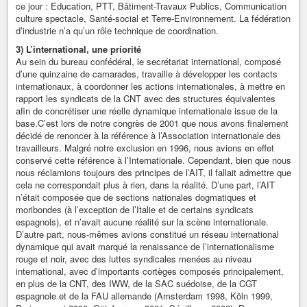
ce jour : Education, PTT, Bâtiment-Travaux Publics, Communication
culture spectacle, Santé-social et Terre-Environnement. La fédération
d’industrie n’a qu’un rôle technique de coordination.
3) L’international, une priorité
Au sein du bureau confédéral, le secrétariat international, composé
d’une quinzaine de camarades, travaille à développer les contacts
internationaux, à coordonner les actions internationales, à mettre en
rapport les syndicats de la CNT avec des structures équivalentes
afin de concrétiser une réelle dynamique internationale issue de la
base.C’est lors de notre congrès de 2001 que nous avons finalement
décidé de renoncer à la référence à l’Association internationale des
travailleurs. Malgré notre exclusion en 1996, nous avions en effet
conservé cette référence à l’Internationale. Cependant, bien que nous
nous réclamions toujours des principes de l’AIT, il fallait admettre que
cela ne correspondait plus à rien, dans la réalité. D’une part, l’AIT
n’était composée que de sections nationales dogmatiques et
moribondes (à l’exception de l’Italie et de certains syndicats
espagnols), et n’avait aucune réalité sur la scène internationale.
D’autre part, nous-mêmes avions constitué un réseau international
dynamique qui avait marqué la renaissance de l’internationalisme
rouge et noir, avec des luttes syndicales menées au niveau
international, avec d’importants cortèges composés principalement,
en plus de la CNT, des IWW, de la SAC suédoise, de la CGT
espagnole et de la FAU allemande (Amsterdam 1998, Köln 1999,