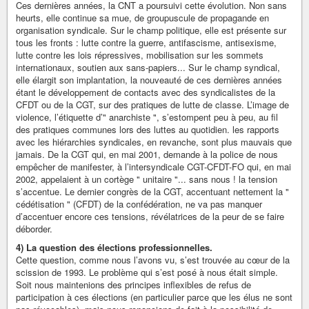
Ces dernières années, la CNT a poursuivi cette évolution. Non sans
heurts, elle continue sa mue, de groupuscule de propagande en
organisation syndicale. Sur le champ politique, elle est présente sur
tous les fronts : lutte contre la guerre, antifascisme, antisexisme,
lutte contre les lois répressives, mobilisation sur les sommets
internationaux, soutien aux sans-papiers... Sur le champ syndical,
elle élargit son implantation, la nouveauté de ces dernières années
étant le développement de contacts avec des syndicalistes de la
CFDT ou de la CGT, sur des pratiques de lutte de classe. L’image de
violence, l’étiquette d’" anarchiste ", s’estompent peu à peu, au fil
des pratiques communes lors des luttes au quotidien. les rapports
avec les hiérarchies syndicales, en revanche, sont plus mauvais que
jamais. De la CGT qui, en mai 2001, demande à la police de nous
empêcher de manifester, à l’intersyndicale CGT-CFDT-FO qui, en mai
2002, appelaient à un cortège " unitaire "... sans nous ! la tension
s’accentue. Le dernier congrès de la CGT, accentuant nettement la "
cédétisation " (CFDT) de la confédération, ne va pas manquer
d’accentuer encore ces tensions, révélatrices de la peur de se faire
déborder.
4) La question des élections professionnelles.
Cette question, comme nous l’avons vu, s’est trouvée au cœur de la
scission de 1993. Le problème qui s’est posé à nous était simple.
Soit nous maintenions des principes inflexibles de refus de
participation à ces élections (en particulier parce que les élus ne sont