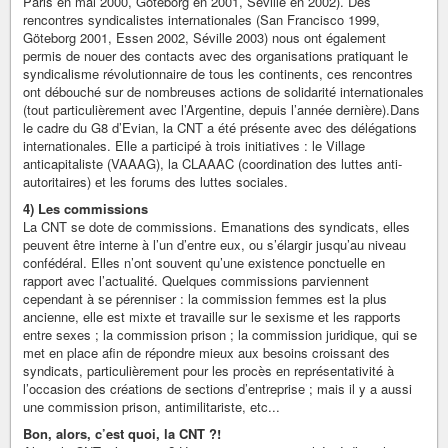
Paris en mai 2000, Göteborg en 2001, Séville en 2002). Des
rencontres syndicalistes internationales (San Francisco 1999,
Göteborg 2001, Essen 2002, Séville 2003) nous ont également
permis de nouer des contacts avec des organisations pratiquant le
syndicalisme révolutionnaire de tous les continents, ces rencontres
ont débouché sur de nombreuses actions de solidarité internationales
(tout particulièrement avec l’Argentine, depuis l’année dernière).Dans
le cadre du G8 d’Evian, la CNT a été présente avec des délégations
internationales. Elle a participé à trois initiatives : le Village
anticapitaliste (VAAAG), la CLAAAC (coordination des luttes anti-
autoritaires) et les forums des luttes sociales.
4) Les commissions
La CNT se dote de commissions. Emanations des syndicats, elles
peuvent être interne à l’un d’entre eux, ou s’élargir jusqu’au niveau
confédéral. Elles n’ont souvent qu’une existence ponctuelle en
rapport avec l’actualité. Quelques commissions parviennent
cependant à se pérenniser : la commission femmes est la plus
ancienne, elle est mixte et travaille sur le sexisme et les rapports
entre sexes ; la commission prison ; la commission juridique, qui se
met en place afin de répondre mieux aux besoins croissant des
syndicats, particulièrement pour les procès en représentativité à
l’occasion des créations de sections d’entreprise ; mais il y a aussi
une commission prison, antimilitariste, etc...
Bon, alors, c’est quoi, la CNT ?!