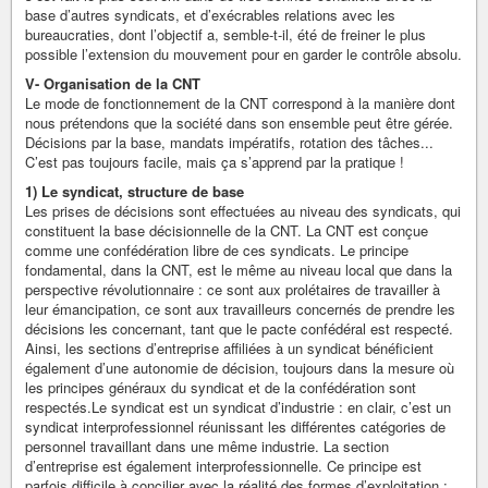
base d’autres syndicats, et d’exécrables relations avec les
bureaucraties, dont l’objectif a, semble-t-il, été de freiner le plus
possible l’extension du mouvement pour en garder le contrôle absolu.
V- Organisation de la CNT
Le mode de fonctionnement de la CNT correspond à la manière dont
nous prétendons que la société dans son ensemble peut être gérée.
Décisions par la base, mandats impératifs, rotation des tâches...
C’est pas toujours facile, mais ça s’apprend par la pratique !
1) Le syndicat, structure de base
Les prises de décisions sont effectuées au niveau des syndicats, qui
constituent la base décisionnelle de la CNT. La CNT est conçue
comme une confédération libre de ces syndicats. Le principe
fondamental, dans la CNT, est le même au niveau local que dans la
perspective révolutionnaire : ce sont aux prolétaires de travailler à
leur émancipation, ce sont aux travailleurs concernés de prendre les
décisions les concernant, tant que le pacte confédéral est respecté.
Ainsi, les sections d’entreprise affiliées à un syndicat bénéficient
également d’une autonomie de décision, toujours dans la mesure où
les principes généraux du syndicat et de la confédération sont
respectés.Le syndicat est un syndicat d’industrie : en clair, c’est un
syndicat interprofessionnel réunissant les différentes catégories de
personnel travaillant dans une même industrie. La section
d’entreprise est également interprofessionnelle. Ce principe est
parfois difficile à concilier avec la réalité des formes d’exploitation :