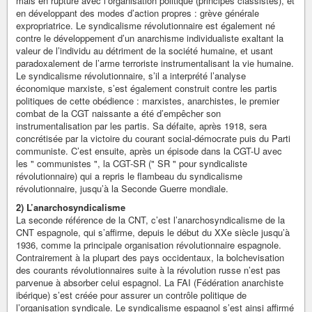
mais en rupture avec l’organisation politique (principes classistes), et
en développant des modes d’action propres : grève générale
expropriatrice. Le syndicalisme révolutionnaire est également né
contre le développement d’un anarchisme individualiste exaltant la
valeur de l’individu au détriment de la société humaine, et usant
paradoxalement de l’arme terroriste instrumentalisant la vie humaine.
Le syndicalisme révolutionnaire, s’il a interprété l’analyse
économique marxiste, s’est également construit contre les partis
politiques de cette obédience : marxistes, anarchistes, le premier
combat de la CGT naissante a été d’empêcher son
instrumentalisation par les partis. Sa défaite, après 1918, sera
concrétisée par la victoire du courant social-démocrate puis du Parti
communiste. C’est ensuite, après un épisode dans la CGT-U avec
les " communistes ", la CGT-SR (" SR " pour syndicaliste
révolutionnaire) qui a repris le flambeau du syndicalisme
révolutionnaire, jusqu’à la Seconde Guerre mondiale.
2) L’anarchosyndicalisme
La seconde référence de la CNT, c’est l’anarchosyndicalisme de la
CNT espagnole, qui s’affirme, depuis le début du XXe siècle jusqu’à
1936, comme la principale organisation révolutionnaire espagnole.
Contrairement à la plupart des pays occidentaux, la bolchevisation
des courants révolutionnaires suite à la révolution russe n’est pas
parvenue à absorber celui espagnol. La FAI (Fédération anarchiste
ibérique) s’est créée pour assurer un contrôle politique de
l’organisation syndicale. Le syndicalisme espagnol s’est ainsi affirmé