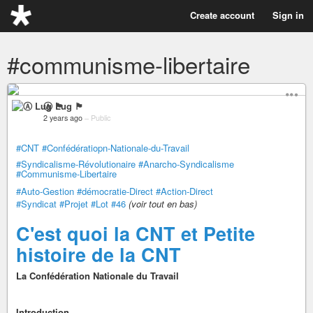
Create account
Sign in
#communisme-libertaire
Ⓐ Lug 🏴
2 years ago
–
Public
#CNT
#Confédératiopn-Nationale-du-Travail
#Syndicalisme-Révolutionaire
#Anarcho-Syndicalisme
#Communisme-Libertaire
#Auto-Gestion
#démocratie-Direct
#Action-Direct
#Syndicat
#Projet
#Lot
#46
(voir tout en bas)
C'est quoi la CNT et Petite
histoire de la CNT
La Confédération Nationale du Travail
Introduction