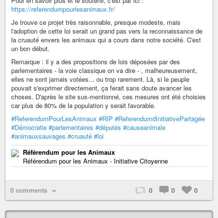
Pour en savoir plus et le soutenir, c'est par ici :
https://referendumpourlesanimaux.fr/
Je trouve ce projet très raisonnable, presque modeste, mais
l'adoption de cette loi serait un grand pas vers la reconnaissance de
la cruauté envers les animaux qui a cours dans notre société. C'est
un bon début.
Remarque : il y a des propositions de lois déposées par des
parlementaires - la voie classique on va dire - , malheureusement,
elles ne sont jamais votées... ou trop rarement. Là, si le peuple
pouvait s'exprimer directement, ça ferait sans doute avancer les
choses. D'après le site sus-mentionné, ces mesures ont été choisies
car plus de 80% de la population y serait favorable.
#ReferendumPourLesAnimaux
#RIP
#ReferendumdInitiativePartagée
#Démocratie
#parlementaires
#députés
#causeanimale
#animauxsauvages
#cruauté
#loi
Référendum pour les Animaux
Référendum pour les Animaux - Initiative Citoyenne
0 comments
0
0
0