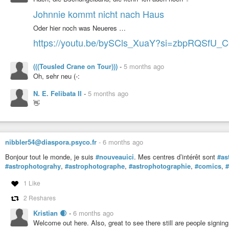
Johnnie kommt nicht nach Haus
Oder hier noch was Neueres …
https://youtu.be/bySCls_XuaY?si=zbpRQSfU_
(((Tousled Crane on Tour)))
-
5 months ago
Oh, sehr neu (-:
N. E. Felibata II
-
5 months ago
👋
nibbler54@diaspora.psyco.fr
-
6 months ago
Bonjour tout le monde, je suis
#nouveauici
. Mes centres d’intérêt sont
#as
#astrophotograhy
,
#astrophotographe
,
#astrophotographie
,
#comics
,
#
1 Like
2 Reshares
Kristian 🌒
-
6 months ago
Welcome out here. Also, great to see there still are people signin