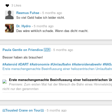
3 Likes
Rasmus Fuhse
-
5 months ago
So viel Geld habe ich leider nicht.
Dr. Hydro
-
5 months ago
Das wäre wirklich schade. Wenn das dicht macht.
Paula Gentle on Friendica 🇺🇦
-
5 months ago
Besser haben als brauchen!
#Asteroid
#DART
#Astronomie
#Umlaufbahn
#Asteroidenabwehr
#NAS
Erste menschengemachte Beeinflussung einer heliozentrischen Umlaufbah
Erste menschengemachte Beeinflussung einer heliozentrischen 
Premiere: Zum ersten Mal hat der Mensch die Bahn eines Himmelskörp
nicht nur den gerammten
(((Tousled Crane on Tour)))
-
5 months ago