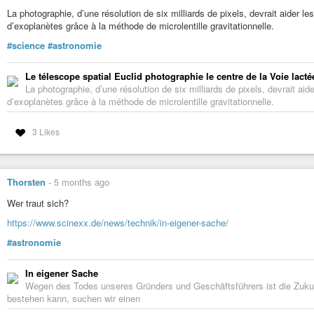
La photographie, d’une résolution de six milliards de pixels, devrait aider 
d’exoplanètes grâce à la méthode de microlentille gravitationnelle.
#science
#astronomie
Le télescope spatial Euclid photographie le centre de la Voie lacté
La photographie, d’une résolution de six milliards de pixels, devrait a
d’exoplanètes grâce à la méthode de microlentille gravitationnelle.
3 Likes
Thorsten
-
5 months ago
Wer traut sich?
https://www.scinexx.de/news/technik/in-eigener-sache/
#astronomie
In eigener Sache
Wegen des Todes unseres Gründers und Geschäftsführers ist die Zukun
bestehen kann, suchen wir einen