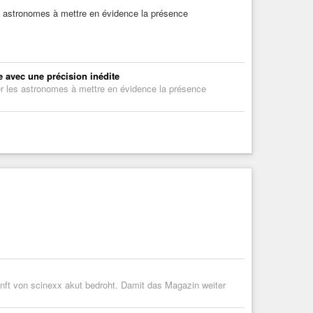
les astronomes à mettre en évidence la présence
e avec une précision inédite
ider les astronomes à mettre en évidence la présence
ft von scinexx akut bedroht. Damit das Magazin weiter