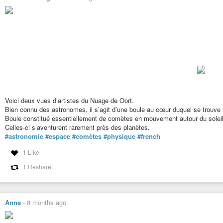
Voici deux vues d’artistes du Nuage de Oort.
Bien connu des astronomes, il s’agit d’une boule au cœur duquel se trouve 
Boule constitué essentiellement de comètes en mouvement autour du soleil
Celles-ci s’aventurent rarement près des planètes.
#astronomie
#espace
#comètes
#physique
#french
1 Like
1 Reshare
Anne
-
8 months ago