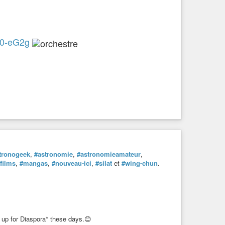
C0-eG2g
tronogeek
,
#astronomie
,
#astronomieamateur
,
films
,
#mangas
,
#nouveau-ici
,
#silat
et
#wing-chun
.
g up for Diaspora* these days.😊