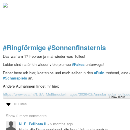
#Ringförmige
#Sonnenfinsternis
Das war am 17 Februar ja mal wieder was Tolles!
Leider sind natürlich wieder viele plumpe
#Fakes
unterwegs!
Daher biete ich hier, kostenlos und mich selber in den
#Ruin
treibend, eine
#Schauspiels
an.
Andere Aufnahmen findet ihr hier:
https://www.esa.int/ESA_Multimedia/Images/2026/02/Annular_solar_eclips
Show more
#Spaß
#Astronomie
#Sonne
#Mond
10 Likes
Annular solar eclipse over Antarctica
Show 2 more comments
N. E. Felibata II
-
5 months ago
Hach, die Dschungelband, die kenn’ ich auch noch ✨