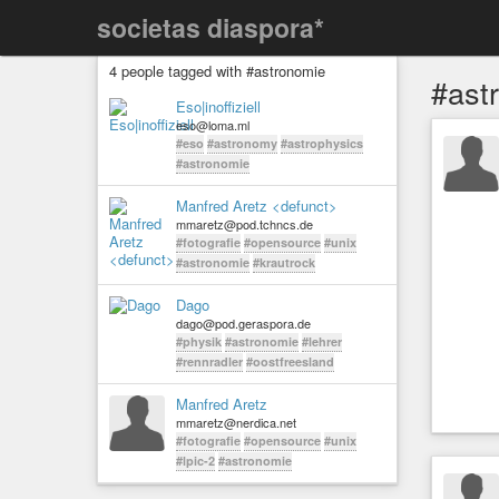
societas diaspora*
4 people tagged with #astronomie
#ast
Eso|inoffiziell
eso@loma.ml
#eso
#astronomy
#astrophysics
#astronomie
Manfred Aretz <defunct>
mmaretz@pod.tchncs.de
#fotografie
#opensource
#unix
#astronomie
#krautrock
Dago
dago@pod.geraspora.de
#physik
#astronomie
#lehrer
#rennradler
#oostfreesland
Manfred Aretz
mmaretz@nerdica.net
#fotografie
#opensource
#unix
#lpic-2
#astronomie