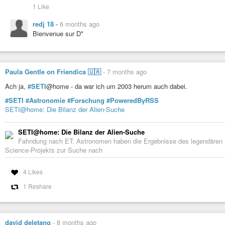
1 Like
redj 18
-
6 months ago
Bienvenue sur D*
Paula Gentle on Friendica 🇺🇦
-
7 months ago
Ach ja,
#SETI
@home - da war ich um 2003 herum auch dabei.
#SETI
#Astronomie
#Forschung
#PoweredByRSS
SETI@home: Die Bilanz der Alien-Suche
SETI@home: Die Bilanz der Alien-Suche
Fahndung nach ET: Astronomen haben die Ergebnisse des legendären P
Science-Projekts zur Suche nach
4 Likes
1 Reshare
david deletang
-
8 months ago