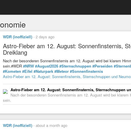
ronomie
WDR (inoffiziell)
-
2 days ago
Astro-Fieber am 12. August: Sonnenfinsternis,
Dreiklang
Nach der besonderen Sonnenfinsternis am 12. August wird bei klarem Him
sein.#WDR
#NRW
#August2026
#Sternschnuppen
#Perseiden
#Sternen
#Kometen
#Eifel
#Naturpark
#Meteor
#Sonnenfinsternis
Astro-Fieber am 12. August: Sonnenfinsternis, Sternschnuppen und Neumo
Astro-Fieber am 12. August: Sonnenfinsternis, Sternschnuppen 
Nach der besonderen Sonnenfinsternis am 12. August wird bei klarem
sein.
WDR (inoffiziell)
-
about a month ago