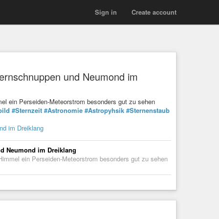
Sign in
Create account
 Sternschnuppen und Neumond im
mel ein Perseiden-Meteorstrom besonders gut zu sehen
bild
#Sternzeit
#Astronomie
#Astropyhsik
#Sternenstaub
nd im Dreiklang
und Neumond im Dreiklang
 Himmel ein Perseiden-Meteorstrom besonders gut zu sehen