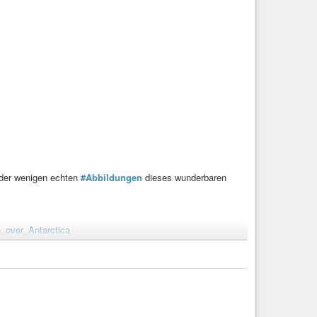
 der wenigen echten
#Abbildungen
dieses wunderbaren
e_over_Antarctica