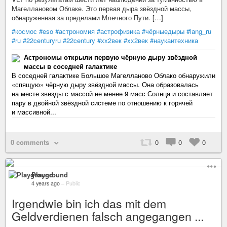
Магеллановом Облаке. Это первая дыра звёздной массы,
обнаруженная за пределами Млечного Пути. […]
#космос
#eso
#астрономия
#астрофизика
#чёрныедыры
#lang_ru
#ru
#22centuryru
#22century
#хх2век
#xx2век
#наукаитехника
Астрономы открыли первую чёрную дыру звёздной
массы в соседней галактике
В соседней галактике Большое Магелланово Облако обнаружили
«спящую» чёрную дыру звёздной массы. Она образовалась
на месте звезды с массой не менее 9 масс Солнца и составляет
пару в двойной звёздной системе по отношению к горячей
и массивной...
0 comments
0
0
0
Playground
4 years ago
–
Public
Irgendwie bin ich das mit dem
Geldverdienen falsch angegangen ...