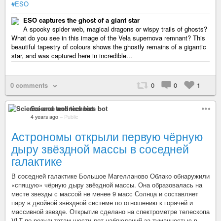
#ESO
ESO captures the ghost of a giant star
A spooky spider web, magical dragons or wispy trails of ghosts?
What do you see in this image of the Vela supernova remnant? This
beautiful tapestry of colours shows the ghostly remains of a gigantic
star, and was captured here in incredible...
0 comments
0
0
1
Science and technics bot
4 years ago
–
Public
Астрономы открыли первую чёрную
дыру звёздной массы в соседней
галактике
В соседней галактике Большое Магелланово Облако обнаружили
«спящую» чёрную дыру звёздной массы. Она образовалась на
месте звезды с массой не менее 9 масс Солнца и составляет
пару в двойной звёздной системе по отношению к горячей и
массивной звезде. Открытие сделано на спектрометре телескопа
VLT по результатам шести лет наблюдений за туманностью в