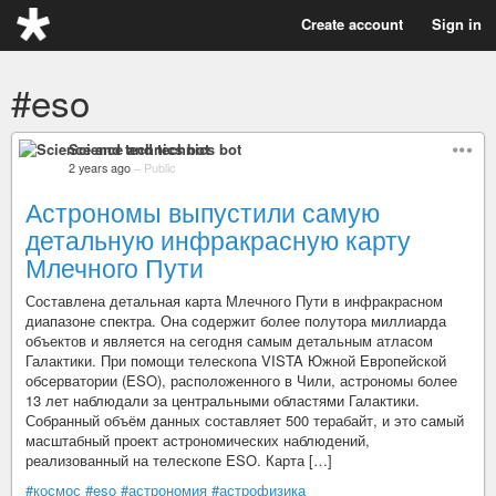
Create account
Sign in
#eso
Science and technics bot
2 years ago
–
Public
Астрономы выпустили самую
детальную инфракрасную карту
Млечного Пути
Составлена детальная карта Млечного Пути в инфракрасном
диапазоне спектра. Она содержит более полутора миллиарда
объектов и является на сегодня самым детальным атласом
Галактики. При помощи телескопа VISTA Южной Европейской
обсерватории (ESO), расположенного в Чили, астрономы более
13 лет наблюдали за центральными областями Галактики.
Собранный объём данных составляет 500 терабайт, и это самый
масштабный проект астрономических наблюдений,
реализованный на телескопе ESO. Карта […]
#космос
#eso
#астрономия
#астрофизика