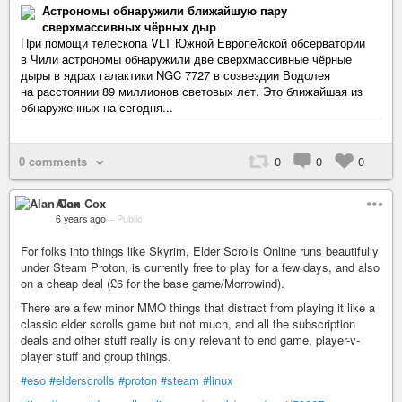
Астрономы обнаружили ближайшую пару
сверхмассивных чёрных дыр
При помощи телескопа VLT Южной Европейской обсерватории
в Чили астрономы обнаружили две сверхмассивные чёрные
дыры в ядрах галактики NGC 7727 в созвездии Водолея
на расстоянии 89 миллионов световых лет. Это ближайшая из
обнаруженных на сегодня...
0 comments
0
0
0
Alan Cox
6 years ago
–
Public
For folks into things like Skyrim, Elder Scrolls Online runs beautifully
under Steam Proton, is currently free to play for a few days, and also
on a cheap deal (£6 for the base game/Morrowind).
There are a few minor MMO things that distract from playing it like a
classic elder scrolls game but not much, and all the subscription
deals and other stuff really is only relevant to end game, player-v-
player stuff and group things.
#eso
#elderscrolls
#proton
#steam
#linux