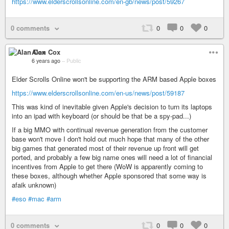
https://www.elderscrollsonline.com/en-gb/news/post/59267
0 comments
0
0
0
Alan Cox
6 years ago
–
Public
Elder Scrolls Online won't be supporting the ARM based Apple boxes
https://www.elderscrollsonline.com/en-us/news/post/59187
This was kind of inevitable given Apple's decision to turn its laptops
into an ipad with keyboard (or should be that be a spy-pad...)
If a big MMO with continual revenue generation from the customer
base won't move I don't hold out much hope that many of the other
big games that generated most of their revenue up front will get
ported, and probably a few big name ones will need a lot of financial
incentives from Apple to get there (WoW is apparently coming to
these boxes, although whether Apple sponsored that some way is
afaik unknown)
#eso
#mac
#arm
0 comments
0
0
0