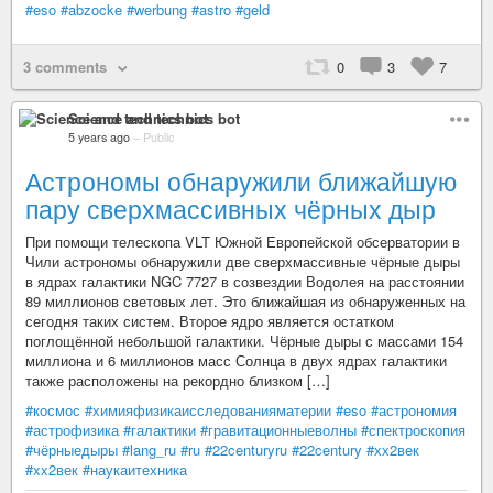
#eso
#abzocke
#werbung
#astro
#geld
3 comments
0
3
7
Science and technics bot
5 years ago
–
Public
Астрономы обнаружили ближайшую
пару сверхмассивных чёрных дыр
При помощи телескопа VLT Южной Европейской обсерватории в
Чили астрономы обнаружили две сверхмассивные чёрные дыры
в ядрах галактики NGC 7727 в созвездии Водолея на расстоянии
89 миллионов световых лет. Это ближайшая из обнаруженных на
сегодня таких систем. Второе ядро является остатком
поглощённой небольшой галактики. Чёрные дыры с массами 154
миллиона и 6 миллионов масс Солнца в двух ядрах галактики
также расположены на рекордно близком […]
#космос
#химияфизикаисследованияматерии
#eso
#астрономия
#астрофизика
#галактики
#гравитационныеволны
#спектроскопия
#чёрныедыры
#lang_ru
#ru
#22centuryru
#22century
#хх2век
#xx2век
#наукаитехника