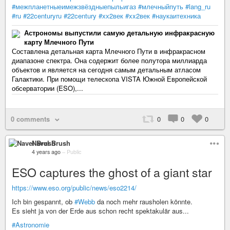
#межпланетныеимежзвёздныепыльигаз
#млечныйпуть
#lang_ru
#ru
#22centuryru
#22century
#хх2век
#xx2век
#наукаитехника
Астрономы выпустили самую детальную инфракрасную
карту Млечного Пути
Составлена детальная карта Млечного Пути в инфракрасном
диапазоне спектра. Она содержит более полутора миллиарда
объектов и является на сегодня самым детальным атласом
Галактики. При помощи телескопа VISTA Южной Европейской
обсерватории (ESO),...
0 comments
0
0
0
Navel Brush
4 years ago
–
Public
ESO captures the ghost of a giant star
https://www.eso.org/public/news/eso2214/
Ich bin gespannt, ob
#Webb
da noch mehr rausholen könnte.
Es sieht ja von der Erde aus schon recht spektakulär aus...
#Astronomie