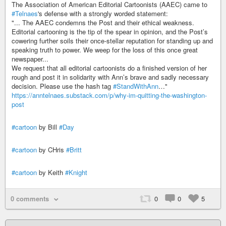
The Association of American Editorial Cartoonists (AAEC) came to
#Telnaes
's defense with a strongly worded statement:
"... The AAEC condemns the Post and their ethical weakness.
Editorial cartooning is the tip of the spear in opinion, and the Post’s
cowering further soils their once-stellar reputation for standing up and
speaking truth to power. We weep for the loss of this once great
newspaper...
We request that all editorial cartoonists do a finished version of her
rough and post it in solidarity with Ann’s brave and sadly necessary
decision. Please use the hash tag
#StandWithAnn
…"
https://anntelnaes.substack.com/p/why-im-quitting-the-washington-
post
#cartoon
by Bill
#Day
#cartoon
by CHris
#Britt
#cartoon
by Keith
#Knight
0 comments
0
0
5