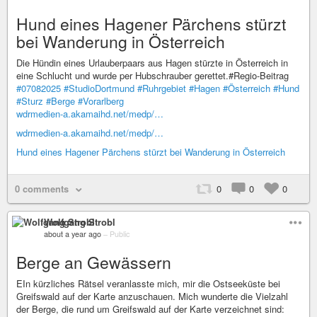
Hund eines Hagener Pärchens stürzt
bei Wanderung in Österreich
Die Hündin eines Urlauberpaars aus Hagen stürzte in Österreich in
eine Schlucht und wurde per Hubschrauber gerettet.#Regio-Beitrag
#07082025
#StudioDortmund
#Ruhrgebiet
#Hagen
#Österreich
#Hund
#Sturz
#Berge
#Vorarlberg
wdrmedien-a.akamaihd.net/medp/…
wdrmedien-a.akamaihd.net/medp/…
Hund eines Hagener Pärchens stürzt bei Wanderung in Österreich
0 comments
0
0
0
Wolfgang Strobl
about a year ago
–
Public
Berge an Gewässern
EIn kürzliches Rätsel veranlasste mich, mir die Ostseeküste bei
Greifswald auf der Karte anzuschauen. Mich wunderte die Vielzahl
der Berge, die rund um Greifswald auf der Karte verzeichnet sind: