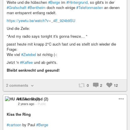
Weite und die hübschen
#Berge
im
#Hintergrund
, so gibt's in der
#Grafschaft
#Bentheim
doch noch einige
#Telefonmasten
an denen
man entspannt entlang radelt.
https://yewtu.be/watch?v=_4E_924b9SU
Und die Zeile:
"And my radio says tonight it′s gonna freeze… "
passt heute mit knapp 2°C auch fast und es stellt sich wieder die
Frage:
Wie viel
#Zwiebel
ist richtig (-:
Jetzt 'n
#Kaffee
und ab geht's.
Bleibt senkrecht und gesund!
2 comments
0
2
12
HU Art Sound (2)
2 years ago
–
Public
Kiss the Ring
#cartoon
by Paul
#Berge