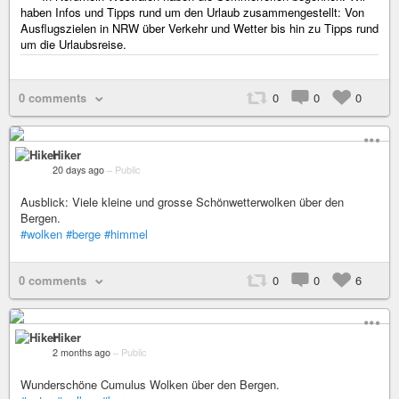
haben Infos und Tipps rund um den Urlaub zusammengestellt: Von
Ausflugszielen in NRW über Verkehr und Wetter bis hin zu Tipps rund
um die Urlaubsreise.
0 comments
0
0
0
Hiker
20 days ago
–
Public
Ausblick: Viele kleine und grosse Schönwetterwolken über den
Bergen.
#wolken
#berge
#himmel
0 comments
0
0
6
Hiker
2 months ago
–
Public
Wunderschöne Cumulus Wolken über den Bergen.