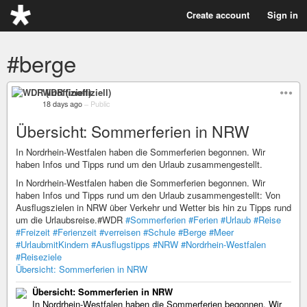
Create account
Sign in
#berge
WDR (inoffiziell)
18 days ago
–
Public
Übersicht: Sommerferien in NRW
In Nordrhein-Westfalen haben die Sommerferien begonnen. Wir
haben Infos und Tipps rund um den Urlaub zusammengestellt.
In Nordrhein-Westfalen haben die Sommerferien begonnen. Wir
haben Infos und Tipps rund um den Urlaub zusammengestellt: Von
Ausflugszielen in NRW über Verkehr und Wetter bis hin zu Tipps rund
um die Urlaubsreise.#WDR
#Sommerferien
#Ferien
#Urlaub
#Reise
#Freizeit
#Ferienzeit
#verreisen
#Schule
#Berge
#Meer
#UrlaubmitKindern
#Ausflugstipps
#NRW
#Nordrhein-Westfalen
#Reiseziele
Übersicht: Sommerferien in NRW
Übersicht: Sommerferien in NRW
In Nordrhein-Westfalen haben die Sommerferien begonnen. Wir