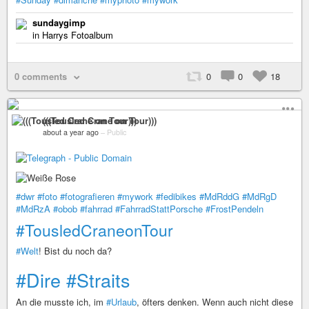
sundaygimp
in Harrys Fotoalbum
0 comments
0
0
18
(((Tousled Crane on Tour)))
about a year ago
–
Public
#dwr
#foto
#fotografieren
#mywork
#fedibikes
#MdRddG
#MdRgD
#MdRzA
#obob
#fahrrad
#FahrradStattPorsche
#FrostPendeln
#TousledCraneonTour
#Welt
! Bist du noch da?
#Dire
#Straits
An die musste ich, im
#Urlaub
, öfters denken. Wenn auch nicht diese