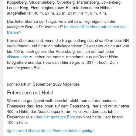
Koppelberg, Studentenberg, Silberberg, Martensberg, Jölkenberg,
Langer Berg, Flemmingberg usw. Bis mir dann deren Höhen
aufgefallen ist: 40 m, 27 m, 25 m, 24 m, 14 m, 8 m, 4 m.
Das leitet über zu der Frage: wo steht bzw. liegt eigentlich der
niedrigste
Berg in Deutschland?
Ist es der Silberberg mit seinen vier
Metern
?
Etwas überraschend, wenn die Berge entlang des etwa 60 m über NN
verlaufenden und für mich naheliegenderen Gewässers gleich auf 200
bis 400 m hoch gehen. Der Petersberg, den ich auf fast jeder
#Hausrunde
zu sehen bekomme, manchmal aus größerer Höhe
fotografiere und das Foto dann hier zeige, ist 331 m hoch. Zum
nachfolgenden Bild ...
schrieb ich im September 2023 folgendes
Petersberg mit Hotel
Wenn man genügend weit oben ist, sieht man auf der anderen
Rheinseite das Hotel oben auf dem Petersberg. Hier sind wir auf etwa
400 m Höhe, der Aussichtspunkt am Hotel, von dem aus ich im
Dezember 2013
das hier gezeigte Foto
geknipst hatte, liegt knapp
100 m tiefer.
#greifswald
#berge
#rhein
#ostsee
#siebengebirge