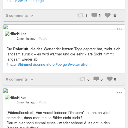
#natur
#wolken
#berge
5 comments
1
5
10
Hiker
2 months ago
–
Public
Die
Polarluft
, die das Wetter der letzten Tage geprägt hat, zieht sich
langsam zurück – es wird wärmer und die sehr klare Sicht nimmt
langsam wieder ab.
#natur
#himmel
#sonne
#foto
#berge
#wetter
#front
0 comments
0
0
6
Hiker
3 months ago
–
Public
[Föderationstest] Von verschiedenen Diaspora* Instanzen wird
gemeldet, dass man meine Bilder nicht sieht?
Darum hier noch einmal eines - wieder schöne Aussicht in den
Bergen mit Wolke :)