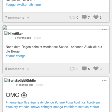
#berge
#wolken
#himmel
7 comments
0
7
3
Hiker
3 months ago
–
Public
Nach dem Regen scheint wieder die Sonne - schönen Ausblick auf
die Berge.
#natur
#berge
5 comments
0
5
3
Script Kiddie
11 months ago
–
Public
OMG 😱
#meme
#politics
#guns
#violence
#crime
#usa
#politics
#problem
#society
#media
#news
#altright
#maga
#problem
#ethics
#terror