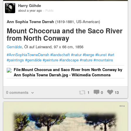
Harry Göhde
about a year ago
–
Public
Ann Sophia Towne Darrah
(1819-1881, US-American)
Mount Chocorua and the Saco River
from North Conway
Gemälde
, Öl auf Leinwand, 97 x 66 cm, 1856
#AnnSophiaTowneDarrah
#landschaft
#natur
#berge
#kunst
#art
#paintings
#gemälde
#peinture
#landscape
#nature
#mountains
File:Mount Chocorua and Saco River from North Conway by
Ann Sophia Towne Darrah.jpg - Wikimedia Commons
0 comments
1
0
13