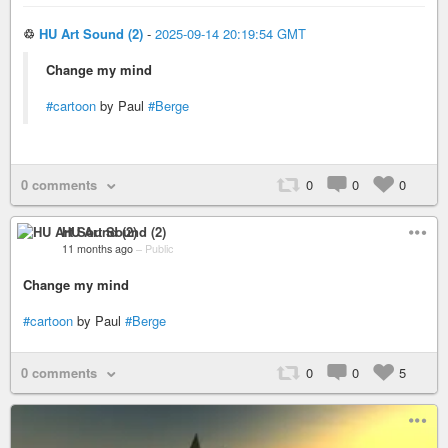
♲
HU Art Sound (2)
-
2025-09-14 20:19:54 GMT
Change my mind
#cartoon
by Paul
#Berge
0 comments
0
0
0
HU Art Sound (2)
11 months ago
–
Public
Change my mind
#cartoon
by Paul
#Berge
0 comments
0
0
5