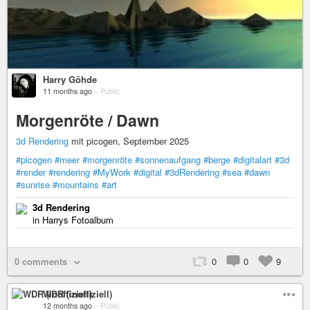
Harry Göhde
11 months ago
–
Public
Morgenröte / Dawn
3d Rendering
mit picogen, September 2025
#picogen
#meer
#morgenröte
#sonnenaufgang
#berge
#digitalart
#3d
#render
#rendering
#MyWork
#digital
#3dRendering
#sea
#dawn
#sunrise
#mountains
#art
3d Rendering
in Harrys Fotoalbum
0 comments
0
0
9
WDR (inoffiziell)
12 months ago
–
Public