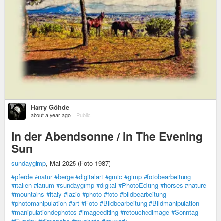
Harry Göhde
about a year ago
–
Public
In der Abendsonne / In The Evening
Sun
sundaygimp
, Mai 2025 (Foto 1987)
#pferde
#natur
#berge
#digitalart
#gmic
#gimp
#fotobearbeitung
#italien
#latium
#sundaygimp
#digital
#PhotoEditing
#horses
#nature
#mountains
#italy
#lazio
#photo
#foto
#bildbearbeitung
#photomanipulation
#art
#Foto
#Bildbearbeitung
#Bildmanipulation
#manipulationdephotos
#imageediting
#retouchedimage
#Sonntag
#Sunday
#dimanche
#myphoto
#mywork