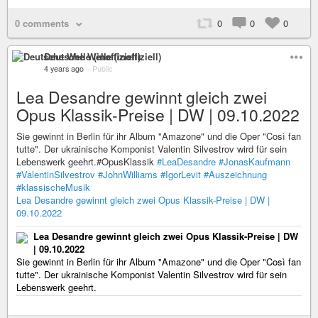
0 comments
0
0
0
Deutsche Welle (inoffiziell)
4 years ago
–
Public
Lea Desandre gewinnt gleich zwei
Opus Klassik-Preise | DW | 09.10.2022
Sie gewinnt in Berlin für ihr Album "Amazone" und die Oper "Così fan
tutte". Der ukrainische Komponist Valentin Silvestrov wird für sein
Lebenswerk geehrt.#OpusKlassik
#LeaDesandre
#JonasKaufmann
#ValentinSilvestrov
#JohnWilliams
#IgorLevit
#Auszeichnung
#klassischeMusik
Lea Desandre gewinnt gleich zwei Opus Klassik-Preise | DW |
09.10.2022
Lea Desandre gewinnt gleich zwei Opus Klassik-Preise | DW
| 09.10.2022
Sie gewinnt in Berlin für ihr Album "Amazone" und die Oper "Così fan
tutte". Der ukrainische Komponist Valentin Silvestrov wird für sein
Lebenswerk geehrt.