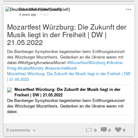
Deutsche Welle (inoffiziell)
4 years ago
–
Public
Mozartfest Würzburg: Die Zukunft der
Musik liegt in der Freiheit | DW |
21.05.2022
Die Bamberger Symphoniker begeisterten beim Eröffnungskonzert
des Würzburger Mozartfests. Gedanken an die Ukraine waren mit
dabei.#WolfgangAmadeusMozart
#MozartfestWürzburg
#Ukraine-
Krieg
#IsabelMundry
#klassischeMusik
Mozartfest Würzburg: Die Zukunft der Musik liegt in der Freiheit | DW
| 21.05.2022
Mozartfest Würzburg: Die Zukunft der Musik liegt in der
Freiheit | DW | 21.05.2022
Die Bamberger Symphoniker begeisterten beim Eröffnungskonzert
des Würzburger Mozartfests. Gedanken an die Ukraine waren mit
dabei.
0 comments
0
0
0