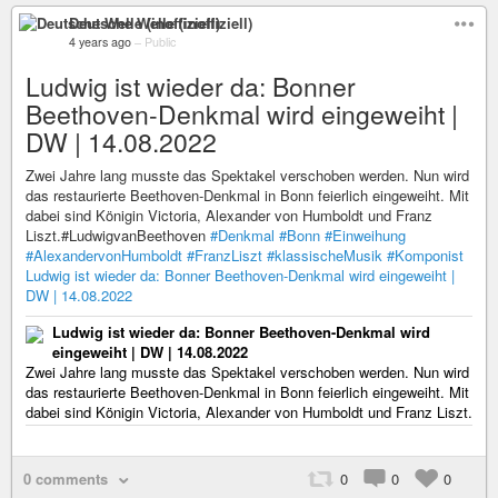
Deutsche Welle (inoffiziell)
4 years ago
–
Public
Ludwig ist wieder da: Bonner
Beethoven-Denkmal wird eingeweiht |
DW | 14.08.2022
Zwei Jahre lang musste das Spektakel verschoben werden. Nun wird
das restaurierte Beethoven-Denkmal in Bonn feierlich eingeweiht. Mit
dabei sind Königin Victoria, Alexander von Humboldt und Franz
Liszt.#LudwigvanBeethoven
#Denkmal
#Bonn
#Einweihung
#AlexandervonHumboldt
#FranzLiszt
#klassischeMusik
#Komponist
Ludwig ist wieder da: Bonner Beethoven-Denkmal wird eingeweiht |
DW | 14.08.2022
Ludwig ist wieder da: Bonner Beethoven-Denkmal wird
eingeweiht | DW | 14.08.2022
Zwei Jahre lang musste das Spektakel verschoben werden. Nun wird
das restaurierte Beethoven-Denkmal in Bonn feierlich eingeweiht. Mit
dabei sind Königin Victoria, Alexander von Humboldt und Franz Liszt.
0 comments
0
0
0