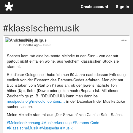
Create account
Sign in
#klassischemusik
Andreas Kilgus
11 months ago
–
Public
Soeben kam mir eine bekannte Melodie in den Sinn - von der mir
partout nicht einfallen wollte, aus welchem klassischen Stück sie
stammt.
Bei dieser Gelegenheit habe ich nun 50 Jahre nach dessen Erfindung
endlich von der Existenz des Parsons-Codes erfahren. Man gibt mit
Buchstaben vom Startton (
*
) aus an, ob der jeweils nächste Ton
höher (
U
p), tiefer (
D
own) oder gleich hoch (
R
epeat) ist. Mit dieser
Zeichenfolge (z. B. *DDUDDUUU) kann man dann bei
musipedia.org/melodic_contour.…
in der Datenbank der Musikstücke
suchen lassen.
Meine Melodie stammt aus „Der Schwan" von Camille Saint-Saëns.
#Melodieerkennung
#Musikerkennung
#Parsons-Code
#KlassischeMusik
#Musipedia
#Musik