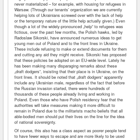
never materialized – for example, with housing for refugees in
Warsaw. (Through our tenants’ organization we are currently
helping lots of Ukrainians screwed over with the lack of help
or the temporary nature of the little help actually given.) Even
though a lot of the widely-pronounced „help” to refugees was
fictious, over the past few months, the Polish hawks, led by
Radoslaw Sikorski, have announced numerous ideas to get
young men out of Poland and to the front lines in Ukraine.
These include refusing to make or extend documents for them
and cutting any aid they might receive. Sikorski has proposed
that these policies be adopted on an EU-wide level. Lately he
has been making many disparaging remarks about these
„draft dodgers”, insisting that their place is in Ukraine, on the
front lines. It should be noted that „draft dodgers” apparently
include any Ukrainian male, regardless of the fact that before
the Russian invasion started, there were hundreds of
thousands of these people already living and working in
Poland. Even those who have Polish residency fear that the
authorities will take measures making it more difficult to
remain in Poland due to the militarists macho beliefs that all
able-bodied men should put their lives on the line for the idea
of national sovereignty.
Of course, this also has a class aspect as poorer people tend
to have fewer ways to escape and are more likely to be used