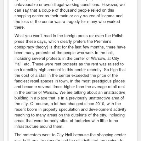
unfavourable or even illegal working conditions. However, we
can say that a couple of thousand people relied on this
shopping center as their main or only source of income and
the loss of the center was a tragedy for many who worked
there.
What you won’t read in the foreign press (or even the Polish
press these days, which clearly prefers the Premier’s
conspiracy theory) is that for the last few months, there have
been many protests of the people who work in the hall,
including several protests in the center of Warsaw, at City
Hall, etc. These were rent protests as the rent was raised to
an incredibly high amount in this center recently. So high that
the cost of a stall in the center exceeded the price of the
fanciest retail spaces in town, in the most prestigious places
and became several times higher than the average retail rent
in the center of Warsaw. We are talking about an unattractive
building in a place that is in a previously unattractive area of
the city. Of course, a lot has changed since 2010, with the
recent boom in property speculation and development activity
reaching to many areas on the outskirts of the city, including
areas that were formerly sites of factories with little-to-no
infrastructure around them.
The protestors went to City Hall because the shopping center
was built on city property and the city initiated the project to