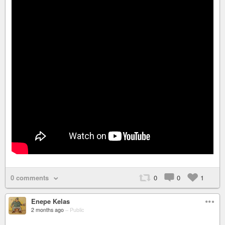
0 comments
0
0
1
Enepe Kelas
2 months ago
–
Public