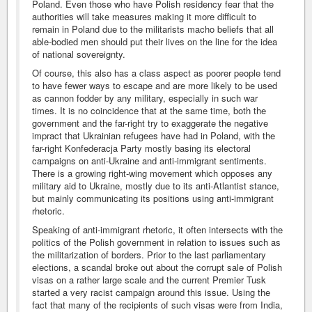
Poland. Even those who have Polish residency fear that the
authorities will take measures making it more difficult to
remain in Poland due to the militarists macho beliefs that all
able-bodied men should put their lives on the line for the idea
of national sovereignty.
Of course, this also has a class aspect as poorer people tend
to have fewer ways to escape and are more likely to be used
as cannon fodder by any military, especially in such war
times. It is no coincidence that at the same time, both the
government and the far-right try to exaggerate the negative
impract that Ukrainian refugees have had in Poland, with the
far-right Konfederacja Party mostly basing its electoral
campaigns on anti-Ukraine and anti-immigrant sentiments.
There is a growing right-wing movement which opposes any
military aid to Ukraine, mostly due to its anti-Atlantist stance,
but mainly communicating its positions using anti-immigrant
rhetoric.
Speaking of anti-immigrant rhetoric, it often intersects with the
politics of the Polish government in relation to issues such as
the militarization of borders. Prior to the last parliamentary
elections, a scandal broke out about the corrupt sale of Polish
visas on a rather large scale and the current Premier Tusk
started a very racist campaign around this issue. Using the
fact that many of the recipients of such visas were from India,