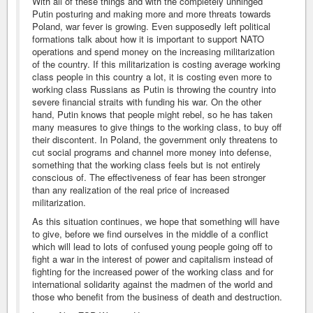
With all of these things and with the completely unhinged
Putin posturing and making more and more threats towards
Poland, war fever is growing. Even supposedly left political
formations talk about how it is important to support NATO
operations and spend money on the increasing militarization
of the country. If this militarization is costing average working
class people in this country a lot, it is costing even more to
working class Russians as Putin is throwing the country into
severe financial straits with funding his war. On the other
hand, Putin knows that people might rebel, so he has taken
many measures to give things to the working class, to buy off
their discontent. In Poland, the government only threatens to
cut social programs and channel more money into defense,
something that the working class feels but is not entirely
conscious of. The effectiveness of fear has been stronger
than any realization of the real price of increased
militarization.
As this situation continues, we hope that something will have
to give, before we find ourselves in the middle of a conflict
which will lead to lots of confused young people going off to
fight a war in the interest of power and capitalism instead of
fighting for the increased power of the working class and for
international solidarity against the madmen of the world and
those who benefit from the business of death and destruction.