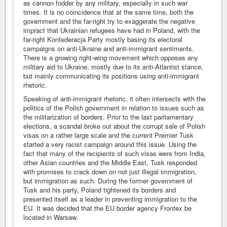
as cannon fodder by any military, especially in such war
times. It is no coincidence that at the same time, both the
government and the far-right try to exaggerate the negative
impract that Ukrainian refugees have had in Poland, with the
far-right Konfederacja Party mostly basing its electoral
campaigns on anti-Ukraine and anti-immigrant sentiments.
There is a growing right-wing movement which opposes any
military aid to Ukraine, mostly due to its anti-Atlantist stance,
but mainly communicating its positions using anti-immigrant
rhetoric.
Speaking of anti-immigrant rhetoric, it often intersects with the
politics of the Polish government in relation to issues such as
the militarization of borders. Prior to the last parliamentary
elections, a scandal broke out about the corrupt sale of Polish
visas on a rather large scale and the current Premier Tusk
started a very racist campaign around this issue. Using the
fact that many of the recipients of such visas were from India,
other Asian countries and the Middle East, Tusk responded
with promises to crack down on not just illegal immigration,
but immigration as such. During the former government of
Tusk and his party, Poland tightened its borders and
presented itself as a leader in preventing immigration to the
EU. It was decided that the EU border agency Frontex be
located in Warsaw.