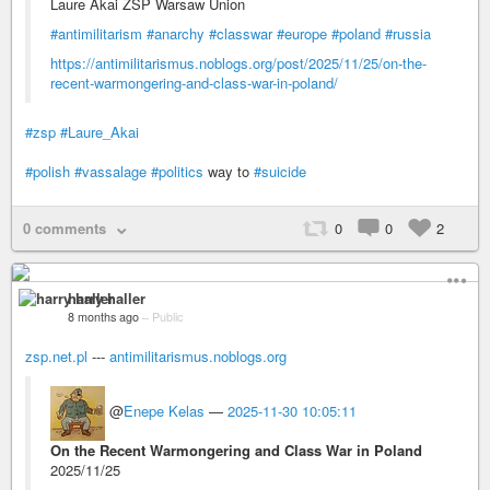
Laure Akai ZSP Warsaw Union
#antimilitarism
#anarchy
#classwar
#europe
#poland
#russia
https://antimilitarismus.noblogs.org/post/2025/11/25/on-the-
recent-warmongering-and-class-war-in-poland/
#zsp
#Laure_Akai
#polish
#vassalage
#politics
way to
#suicide
0 comments
0
0
2
harry haller
8 months ago
–
Public
zsp.net.pl
---
antimilitarismus.noblogs.org
@
Enepe Kelas
—
2025-11-30 10:05:11
On the Recent Warmongering and Class War in Poland
2025/11/25