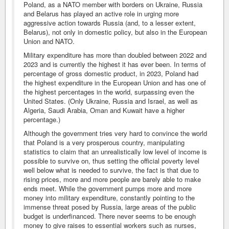
Poland, as a NATO member with borders on Ukraine, Russia
and Belarus has played an active role in urging more
aggressive action towards Russia (and, to a lesser extent,
Belarus), not only in domestic policy, but also in the European
Union and NATO.
Military expenditure has more than doubled between 2022 and
2023 and is currently the highest it has ever been. In terms of
percentage of gross domestic product, in 2023, Poland had
the highest expenditure in the European Union and has one of
the highest percentages in the world, surpassing even the
United States. (Only Ukraine, Russia and Israel, as well as
Algeria, Saudi Arabia, Oman and Kuwait have a higher
percentage.)
Although the government tries very hard to convince the world
that Poland is a very prosperous country, manipulating
statistics to claim that an unrealistically low level of income is
possible to survive on, thus setting the official poverty level
well below what is needed to survive, the fact is that due to
rising prices, more and more people are barely able to make
ends meet. While the government pumps more and more
money into military expenditure, constantly pointing to the
immense threat posed by Russia, large areas of the public
budget is underfinanced. There never seems to be enough
money to give raises to essential workers such as nurses,