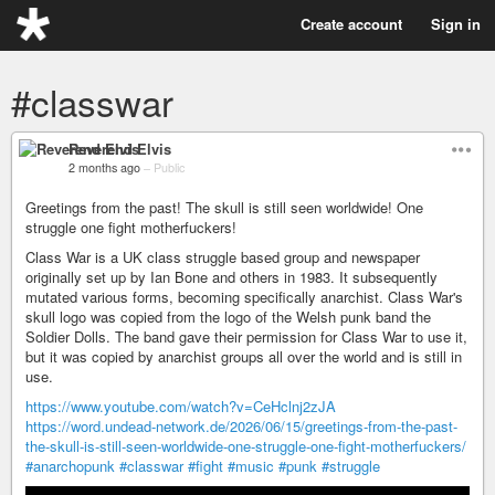
Create account
Sign in
#classwar
Reverend Elvis
2 months ago
–
Public
Greetings from the past! The skull is still seen worldwide! One
struggle one fight motherfuckers!
Class War is a UK class struggle based group and newspaper
originally set up by Ian Bone and others in 1983. It subsequently
mutated various forms, becoming specifically anarchist. Class War's
skull logo was copied from the logo of the Welsh punk band the
Soldier Dolls. The band gave their permission for Class War to use it,
but it was copied by anarchist groups all over the world and is still in
use.
https://www.youtube.com/watch?v=CeHclnj2zJA
https://word.undead-network.de/2026/06/15/greetings-from-the-past-
the-skull-is-still-seen-worldwide-one-struggle-one-fight-motherfuckers/
#anarchopunk
#classwar
#fight
#music
#punk
#struggle