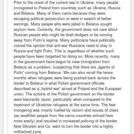
Prior to the onset of the current war in Ukraine, many people
immigrated to Poland from countries such as Ukraine, Russia
and Belarus. Many of them came because they were
escaping political persecution or were in search of better
earnings. Many people who were jailed in Belarus sought
asylum here. Currently, the government does not care about
Russian people who might be draft-dodgers or be running
away from Putin’s regime. Many politicians have publically
voiced the opinion that anti-war Russians need to stay in
Russia and fight Putin. This is regardless of whether such
people have been targetted for doing so. More recently, many
in the government have begun to view immigration from
Belarus as a problem, suspecting that there are „agents of
Putin” coming from Belarus. We can also recall the tense
months when refugees were being pushed back across the
border to Belarus in what Polish government officials
described as a „hybrid war” aimed at Poland and the European
union. The actions of the Polish government on the border
were blantantly racist, particularly when compared to the
treatment of Ukrainian refugees at the same time. The fear-
mongering was mostly fuelled by racism and issues of class
(as wealthier people from the same countries arrived here
more easily) and resulted in increased policing of the border.
Now Sikorski and Co. want to turn the border into a highly
militarized zone.