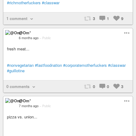
#richmotherfuckers
#classwar
1 comment
3
1
9
@Om*
6 months ago
–
Public
fresh meat...
#nonvegetarian
#fastfoodnation
#corporatemotherfuckers
#classwar
#guillotine
0 comments
0
0
3
@Om*
7 months ago
–
Public
pizza vs. union...