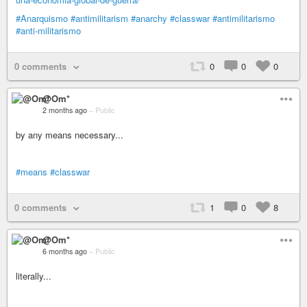
#Anarquismo
#antimilitarism
#anarchy
#classwar
#antimilitarismo
#anti-militarismo
0 comments
0
0
0
@Om*
2 months ago
–
Public
by any means necessary...
#means
#classwar
0 comments
1
0
8
@Om*
6 months ago
–
Public
literally...