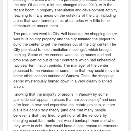
the city. Of course, a lot has changed since 2010, with the
recent boom in property speculation and development activity
reaching to many areas on the outskirts of the city, including
areas that were formerly sites of factories with little-to-no
infrastructure around them.
The protestors went to City Hall because the shopping center
was built on city property and the city initiated the project to
build the center to get the vendors out of the city center. The
City promised to hold „mediation meetings”, which brought
nothing. Some of the vendors were losing money and had
problems getting out of their contracts which had unheard-of
two-year termination periods. The manager of the center
proposed to the vendors at some time that they could move to
some other location outside of Warsaw. Then, the shopping
center mysteriously burned down in a very clearly planned
arson.
Knowing that the majority of arsons in Warsaw by some
„coincidence” appear in places that are „developing” and soon
after lead to new and expensive real estate projects, a more
plausible conspiracy theory (and one that many people
believe) is that they tried to get rid of all the vendors by
charging exorbitant rents that would bankrupt them and when
they were in debt, they would have a legal reason to terminate
the leases (that also had a long termination clause for the