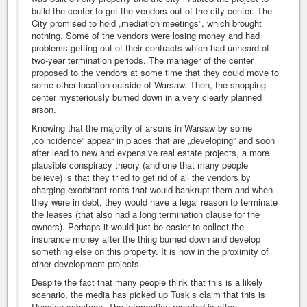
build the center to get the vendors out of the city center. The
City promised to hold „mediation meetings”, which brought
nothing. Some of the vendors were losing money and had
problems getting out of their contracts which had unheard-of
two-year termination periods. The manager of the center
proposed to the vendors at some time that they could move to
some other location outside of Warsaw. Then, the shopping
center mysteriously burned down in a very clearly planned
arson.
Knowing that the majority of arsons in Warsaw by some
„coincidence” appear in places that are „developing” and soon
after lead to new and expensive real estate projects, a more
plausible conspiracy theory (and one that many people
believe) is that they tried to get rid of all the vendors by
charging exorbitant rents that would bankrupt them and when
they were in debt, they would have a legal reason to terminate
the leases (that also had a long termination clause for the
owners). Perhaps it would just be easier to collect the
insurance money after the thing burned down and develop
something else on this property. It is now in the proximity of
other development projects.
Despite the fact that many people think that this is a likely
scenario, the media has picked up Tusk’s claim that this is
Russian sabotage. The information reported is often