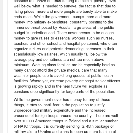
possible to survive on, thus setting the official poverty level
well below what is needed to survive, the fact is that due to
rising prices, more and more people are barely able to make
ends meet. While the government pumps more and more
money into military expenditure, constantly pointing to the
immense threat posed by Russia, large areas of the public
budget is underfinanced. There never seems to be enough
money to give raises to essential workers such as nurses,
teachers and other school and hospital personnel, who often
organize strikes and protests demanding increases to their
scandalously low salaries, which usually fall below the
average pay and sometimes are not too much above
minimum. Working class families are hit especially hard as
many cannot afford the private medical care that many
wealthier people use to avoid long queues at public health
facilities. Worse yet, extreme poverty amongst senior citizens
is growing rapidly and in the near future will explode as
pensions drop significantly for large parts of the population.
While the government never has money for any of these
things, it tries to instill fear in the population to justify
unprecedented military expenditure and the increased
presence of foreign troops around the country. There are well
over 10,000 American troops in Poland and a similar number
of NATO troops. It is currently sending its 45th package of
military aid to Ukraine and plans to open up more training of