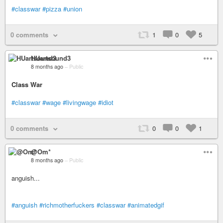
#classwar
#pizza
#union
0 comments
1
0
5
HUartsound3
8 months ago
–
Public
Class War
#classwar
#wage
#livingwage
#idiot
0 comments
0
0
1
@Om*
8 months ago
–
Public
anguish...
#anguish
#richmotherfuckers
#classwar
#animatedgif