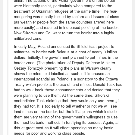
union. The actions of the Polish government on the border
were blantantly racist, particularly when compared to the
treatment of Ukrainian refugees at the same time. The fear-
mongering was mostly fuelled by racism and issues of class
(as wealthier people from the same countries arrived here
more easily) and resulted in increased policing of the border.
Now Sikorski and Co. want to turn the border into a highly
militarized zone.
In early May, Poland announced its Shield-East project to
militarize its border with Belarus at a cost of nearly 3 billion
dollars. Initially, the government planned to put mines in the
border zone. (The photo taken of Deputy Defense Minister
Cezary Tomczyk presenting the plans in Warsaw clearly
shows the mine field labelled as such.) This caused an
international scandal as Poland is a signatory to the Ottawa
Treaty which prohibits the use of land mines. Donald Tusk has
had to walk back these announcements and denied that they
were planning to use them. At the same time, Sikorski
contradicted Tusk claiming that they would only use them „if
they had to”. It is too early to tell whether or not we will see
land mines on the border, but the initial plans which include
them are very telling of the government’s willingness to use
the most barbaric methods in fortifying its borders. Again, all
this at great cost as it will effect spending on many basic
needs for poor and working class people.