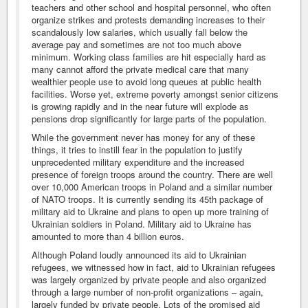
teachers and other school and hospital personnel, who often
organize strikes and protests demanding increases to their
scandalously low salaries, which usually fall below the
average pay and sometimes are not too much above
minimum. Working class families are hit especially hard as
many cannot afford the private medical care that many
wealthier people use to avoid long queues at public health
facilities. Worse yet, extreme poverty amongst senior citizens
is growing rapidly and in the near future will explode as
pensions drop significantly for large parts of the population.
While the government never has money for any of these
things, it tries to instill fear in the population to justify
unprecedented military expenditure and the increased
presence of foreign troops around the country. There are well
over 10,000 American troops in Poland and a similar number
of NATO troops. It is currently sending its 45th package of
military aid to Ukraine and plans to open up more training of
Ukrainian soldiers in Poland. Military aid to Ukraine has
amounted to more than 4 billion euros.
Although Poland loudly announced its aid to Ukrainian
refugees, we witnessed how in fact, aid to Ukrainian refugees
was largely organized by private people and also organized
through a large number of non-profit organizations – again,
largely funded by private people. Lots of the promised aid