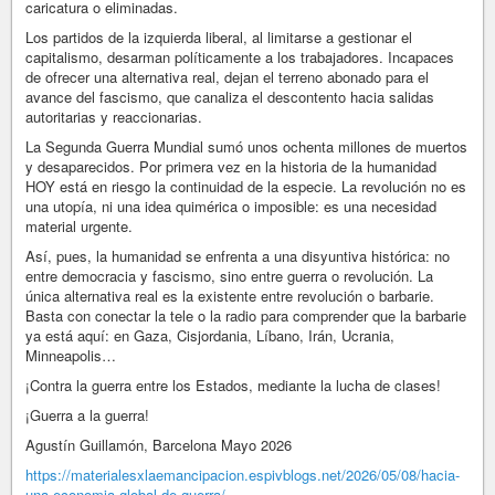
caricatura o eliminadas.
Los partidos de la izquierda liberal, al limitarse a gestionar el
capitalismo, desarman políticamente a los trabajadores. Incapaces
de ofrecer una alternativa real, dejan el terreno abonado para el
avance del fascismo, que canaliza el descontento hacia salidas
autoritarias y reaccionarias.
La Segunda Guerra Mundial sumó unos ochenta millones de muertos
y desaparecidos. Por primera vez en la historia de la humanidad
HOY está en riesgo la continuidad de la especie. La revolución no es
una utopía, ni una idea quimérica o imposible: es una necesidad
material urgente.
Así, pues, la humanidad se enfrenta a una disyuntiva histórica: no
entre democracia y fascismo, sino entre guerra o revolución. La
única alternativa real es la existente entre revolución o barbarie.
Basta con conectar la tele o la radio para comprender que la barbarie
ya está aquí: en Gaza, Cisjordania, Líbano, Irán, Ucrania,
Minneapolis…
¡Contra la guerra entre los Estados, mediante la lucha de clases!
¡Guerra a la guerra!
Agustín Guillamón, Barcelona Mayo 2026
https://materialesxlaemancipacion.espivblogs.net/2026/05/08/hacia-
una-economia-global-de-guerra/