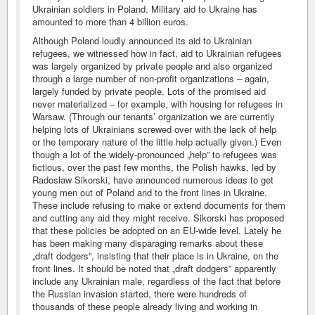
Ukrainian soldiers in Poland. Military aid to Ukraine has
amounted to more than 4 billion euros.
Although Poland loudly announced its aid to Ukrainian
refugees, we witnessed how in fact, aid to Ukrainian refugees
was largely organized by private people and also organized
through a large number of non-profit organizations – again,
largely funded by private people. Lots of the promised aid
never materialized – for example, with housing for refugees in
Warsaw. (Through our tenants’ organization we are currently
helping lots of Ukrainians screwed over with the lack of help
or the temporary nature of the little help actually given.) Even
though a lot of the widely-pronounced „help” to refugees was
fictious, over the past few months, the Polish hawks, led by
Radoslaw Sikorski, have announced numerous ideas to get
young men out of Poland and to the front lines in Ukraine.
These include refusing to make or extend documents for them
and cutting any aid they might receive. Sikorski has proposed
that these policies be adopted on an EU-wide level. Lately he
has been making many disparaging remarks about these
„draft dodgers”, insisting that their place is in Ukraine, on the
front lines. It should be noted that „draft dodgers” apparently
include any Ukrainian male, regardless of the fact that before
the Russian invasion started, there were hundreds of
thousands of these people already living and working in