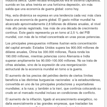
industria bélica. Quien estaba enloquecido era el sistema capitalista,
sumido en los años treinta en una fortísima depresión, sin más
salida que una economía de guerra global: como hoy.
Hoy, esta dinámica se expresa en una tendencia cada vez más clara
hacia una economía de guerra global. El gasto militar mundial ha
alcanzado aproximadamente 2,8 billones de dólares anuales, el nivel
más alto jamás registrado, tras más de una década de crecimiento
continuo. Este gasto representa ya en torno al 2,5 % del PIB
mundial, con más de la mitad concentrada en unas pocas potencias.
Los principales presupuestos militares ilustran esta concentración
del capital armado: Estados Unidos supera los 900.000 millones de
dólares anuales, China los 330.000 millones, Rusia ronda los
190.000 millones, mientras potencias como Alemania e India
superan ampliamente los 90.000–100.000 millones. No se trata de
cifras aisladas, sino de la expresión de una reorganización
estructural de la economía mundial en torno a la guerra.
El aumento de los precios del petróleo dentro de ciertos límites
beneficia a las distintas burguesías nacionales: a la estadounidense,
convertida en uno de los principales productores y exportadores
mundiales; a la rusa; y también a la iraní, que continúa colocando su
crudo en el mercado mundial incluso en condiciones de conflicto.
El aumento de la inflación, ligado al encarecimiento energético, no
daña esencialmente a las grandes empresas, que trasladan los