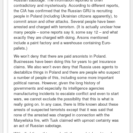
contradictory and mysteriously. According to different reports,
the CIA has confirmed that the Russian GRU is recruiting
people in Poland (including Ukrainian citizens apparently), to
commit arson and other attacks. Several people have been
arrested and charged with terrorism. (It is actually unclear how
many people – some reports say 9, some say 12 – and what
exactly they are charged with doing. Arsons mentioned
include a paint factory and a warehouse containing Euro-
pallets.)
We won’t deny that there are paid arsonists in Poland.
Businesses have been doing this for years to get insurance
claims. We also won’t even deny that Russia uses agents to
destabilize things in Poland and there are people who suspect
a number of people of this, including some more important
political names. However, given the long history of
governments and especially its intelligence agencies
manufacturing incidents to escalate conflict and even to start
wars, we cannot exclude the possibility that this is what is
really going on. In any case, there is little known about these
arrests of suspected terrorists except that it was said that
none of the arrested was charged in connection with the
Marywilska fire, with Tusk claimed with upmost certainty was
an act of Russian sabotage.