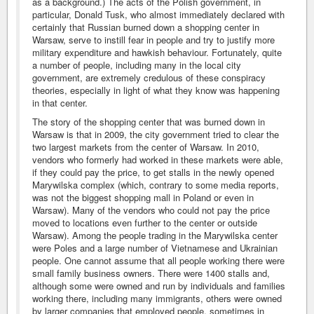
as a background.) The acts of the Polish government, in
particular, Donald Tusk, who almost immediately declared with
certainly that Russian burned down a shopping center in
Warsaw, serve to instill fear in people and try to justify more
military expenditure and hawkish behaviour. Fortunately, quite
a number of people, including many in the local city
government, are extremely credulous of these conspiracy
theories, especially in light of what they know was happening
in that center.
The story of the shopping center that was burned down in
Warsaw is that in 2009, the city government tried to clear the
two largest markets from the center of Warsaw. In 2010,
vendors who formerly had worked in these markets were able,
if they could pay the price, to get stalls in the newly opened
Marywilska complex (which, contrary to some media reports,
was not the biggest shopping mall in Poland or even in
Warsaw). Many of the vendors who could not pay the price
moved to locations even further to the center or outside
Warsaw). Among the people trading in the Marywilska center
were Poles and a large number of Vietnamese and Ukrainian
people. One cannot assume that all people working there were
small family business owners. There were 1400 stalls and,
although some were owned and run by individuals and families
working there, including many immigrants, others were owned
by larger companies that employed people, sometimes in