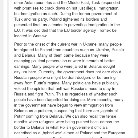
other Asian countries and the Middle East, Tusk responded
with promises to crack down on not just illegal immigration,
but immigration as such. During the former government of
Tusk and his party, Poland tightened its borders and
presented itself as a leader in preventing immigration to the
EU. It was decided that the EU border agency Frontex be
located in Warsaw.
Prior to the onset of the current war in Ukraine, many people
immigrated to Poland from countries such as Ukraine, Russia
and Belarus. Many of them came because they were
escaping political persecution or were in search of better
earnings. Many people who were jailed in Belarus sought
asylum here. Currently, the government does not care about
Russian people who might be draft-dodgers or be running
away from Putin’s regime. Many politicians have publically
voiced the opinion that anti-war Russians need to stay in
Russia and fight Putin. This is regardless of whether such
people have been targetted for doing so. More recently, many
in the government have begun to view immigration from
Belarus as a problem, suspecting that there are „agents of
Putin” coming from Belarus. We can also recall the tense
months when refugees were being pushed back across the
border to Belarus in what Polish government officials
described as a „hybrid war” aimed at Poland and the European