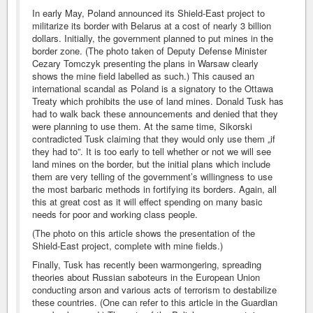
In early May, Poland announced its Shield-East project to
militarize its border with Belarus at a cost of nearly 3 billion
dollars. Initially, the government planned to put mines in the
border zone. (The photo taken of Deputy Defense Minister
Cezary Tomczyk presenting the plans in Warsaw clearly
shows the mine field labelled as such.) This caused an
international scandal as Poland is a signatory to the Ottawa
Treaty which prohibits the use of land mines. Donald Tusk has
had to walk back these announcements and denied that they
were planning to use them. At the same time, Sikorski
contradicted Tusk claiming that they would only use them „if
they had to”. It is too early to tell whether or not we will see
land mines on the border, but the initial plans which include
them are very telling of the government’s willingness to use
the most barbaric methods in fortifying its borders. Again, all
this at great cost as it will effect spending on many basic
needs for poor and working class people.
(The photo on this article shows the presentation of the
Shield-East project, complete with mine fields.)
Finally, Tusk has recently been warmongering, spreading
theories about Russian saboteurs in the European Union
conducting arson and various acts of terrorism to destabilize
these countries. (One can refer to this article in the Guardian