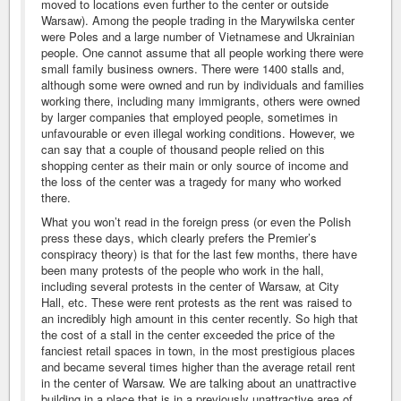
moved to locations even further to the center or outside
Warsaw). Among the people trading in the Marywilska center
were Poles and a large number of Vietnamese and Ukrainian
people. One cannot assume that all people working there were
small family business owners. There were 1400 stalls and,
although some were owned and run by individuals and families
working there, including many immigrants, others were owned
by larger companies that employed people, sometimes in
unfavourable or even illegal working conditions. However, we
can say that a couple of thousand people relied on this
shopping center as their main or only source of income and
the loss of the center was a tragedy for many who worked
there.
What you won’t read in the foreign press (or even the Polish
press these days, which clearly prefers the Premier’s
conspiracy theory) is that for the last few months, there have
been many protests of the people who work in the hall,
including several protests in the center of Warsaw, at City
Hall, etc. These were rent protests as the rent was raised to
an incredibly high amount in this center recently. So high that
the cost of a stall in the center exceeded the price of the
fanciest retail spaces in town, in the most prestigious places
and became several times higher than the average retail rent
in the center of Warsaw. We are talking about an unattractive
building in a place that is in a previously unattractive area of